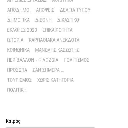
ΑΠΌΔΗΜΟΙ
ΑΠΌΨΕΙΣ
ΔΕΛΤΊΑ ΤΎΠΟΥ
ΔΗΜΟΤΙΚΆ
ΔΙΕΘΝΉ
ΔΙΚΑΣΤΙΚΌ
ΕΚΛΟΓΈΣ 2023
ΕΠΙΚΑΙΡΌΤΗΤΑ
ΙΣΤΟΡΊΑ
ΚΑΡΠΑΘΙΑΚΆ ΑΝΈΚΔΟΤΑ
ΚΟΙΝΩΝΙΚΆ
ΜΑΝΏΛΗΣ ΚΑΣΣΏΤΗΣ
ΠΕΡΙΒΆΛΛΟΝ - ΦΙΛΟΖΩΊΑ
ΠΟΛΙΤΙΣΜΌΣ
ΠΡΌΣΩΠΑ
ΣΑΝ ΣΉΜΕΡΑ ...
ΤΟΥΡΙΣΜΌΣ
ΧΩΡΊΣ ΚΑΤΗΓΟΡΊΑ
ΠΟΛΙΤΙΚΉ
Καιρός