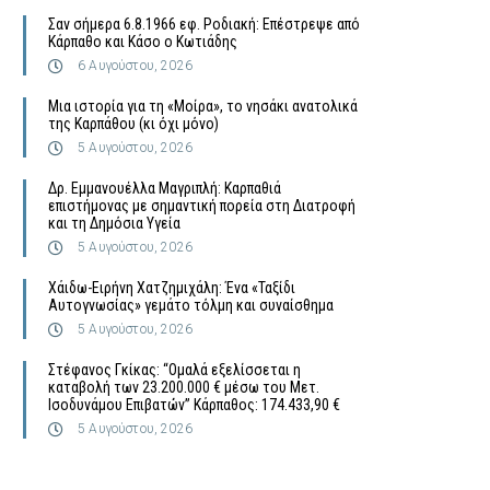
Σαν σήμερα 6.8.1966 εφ. Ροδιακή: Επέστρεψε από
Κάρπαθο και Κάσο ο Κωτιάδης
6 Αυγούστου, 2026
Μια ιστορία για τη «Μοίρα», το νησάκι ανατολικά
της Καρπάθου (κι όχι μόνο)
5 Αυγούστου, 2026
Δρ. Εμμανουέλλα Μαγριπλή: Καρπαθιά
επιστήμονας με σημαντική πορεία στη Διατροφή
και τη Δημόσια Υγεία
5 Αυγούστου, 2026
Χάιδω-Ειρήνη Χατζημιχάλη: Ένα «Ταξίδι
Αυτογνωσίας» γεμάτο τόλμη και συναίσθημα
5 Αυγούστου, 2026
Στέφανος Γκίκας: “Ομαλά εξελίσσεται η
καταβολή των 23.200.000 € μέσω του Μετ.
Ισοδυνάμου Επιβατών” Κάρπαθος: 174.433,90 €
5 Αυγούστου, 2026