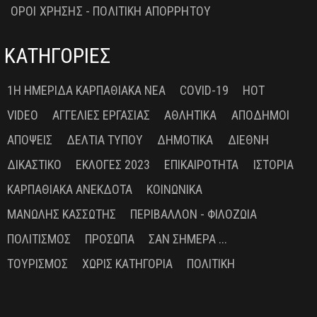
ΟΡΟΙ ΧΡΗΣΗΣ - ΠΟΛΙΤΙΚΗ ΑΠΟΡΡΗΤΟΥ
ΚΑΤΗΓΟΡΙΕΣ
1Η ΗΜΕΡΊΔΑ ΚΑΡΠΑΘΙΑΚΆ ΝΈΑ
COVID-19
HOT
VIDEO
ΑΓΓΕΛΊΕΣ ΕΡΓΑΣΊΑΣ
ΑΘΛΗΤΙΚΆ
ΑΠΌΔΗΜΟΙ
ΑΠΌΨΕΙΣ
ΔΕΛΤΊΑ ΤΎΠΟΥ
ΔΗΜΟΤΙΚΆ
ΔΙΕΘΝΉ
ΔΙΚΑΣΤΙΚΌ
ΕΚΛΟΓΈΣ 2023
ΕΠΙΚΑΙΡΌΤΗΤΑ
ΙΣΤΟΡΊΑ
ΚΑΡΠΑΘΙΑΚΆ ΑΝΈΚΔΟΤΑ
ΚΟΙΝΩΝΙΚΆ
ΜΑΝΏΛΗΣ ΚΑΣΣΏΤΗΣ
ΠΕΡΙΒΆΛΛΟΝ - ΦΙΛΟΖΩΊΑ
ΠΟΛΙΤΙΣΜΌΣ
ΠΡΌΣΩΠΑ
ΣΑΝ ΣΉΜΕΡΑ ...
ΤΟΥΡΙΣΜΌΣ
ΧΩΡΊΣ ΚΑΤΗΓΟΡΊΑ
ΠΟΛΙΤΙΚΉ