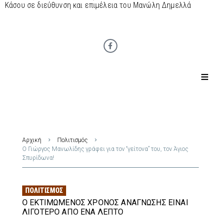
Κάσου σε διεύθυνση και επιμέλεια του Μανώλη Δημελλά
Αρχική
Πολιτισμός
Ο Γιώργος Μανωλίδης γράφει για τον “γείτονα” του, τον Άγιος
Σπυρίδωνα!
ΠΟΛΙΤΙΣΜΌΣ
Ο ΕΚΤΙΜΏΜΕΝΟΣ ΧΡΌΝΟΣ ΑΝΆΓΝΩΣΗΣ ΕΊΝΑΙ
ΛΙΓΌΤΕΡΟ ΑΠΌ ΈΝΑ ΛΕΠΤΌ