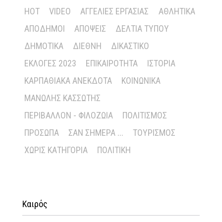
HOT
VIDEO
ΑΓΓΕΛΊΕΣ ΕΡΓΑΣΊΑΣ
ΑΘΛΗΤΙΚΆ
ΑΠΌΔΗΜΟΙ
ΑΠΌΨΕΙΣ
ΔΕΛΤΊΑ ΤΎΠΟΥ
ΔΗΜΟΤΙΚΆ
ΔΙΕΘΝΉ
ΔΙΚΑΣΤΙΚΌ
ΕΚΛΟΓΈΣ 2023
ΕΠΙΚΑΙΡΌΤΗΤΑ
ΙΣΤΟΡΊΑ
ΚΑΡΠΑΘΙΑΚΆ ΑΝΈΚΔΟΤΑ
ΚΟΙΝΩΝΙΚΆ
ΜΑΝΏΛΗΣ ΚΑΣΣΏΤΗΣ
ΠΕΡΙΒΆΛΛΟΝ - ΦΙΛΟΖΩΊΑ
ΠΟΛΙΤΙΣΜΌΣ
ΠΡΌΣΩΠΑ
ΣΑΝ ΣΉΜΕΡΑ ...
ΤΟΥΡΙΣΜΌΣ
ΧΩΡΊΣ ΚΑΤΗΓΟΡΊΑ
ΠΟΛΙΤΙΚΉ
Καιρός