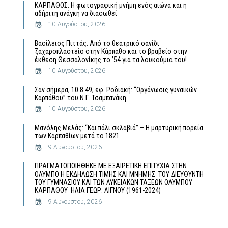
ΚΑΡΠΑΘΟΣ: Η φωτογραφική μνήμη ενός αιώνα και η
αδήριτη ανάγκη να διασωθεί
10 Αυγούστου, 2026
Βασίλειος Πιττάς. Από το θεατρικό σανίδι
ζαχαροπλαστείο στην Κάρπαθο και το βραβείο στην
έκθεση Θεσσαλονίκης το ’54 για τα λουκούμια του!
10 Αυγούστου, 2026
Σαν σήμερα, 10.8.49, εφ. Ροδιακή: “Οργάνωσις γυναικών
Καρπάθου” του Ν.Γ. Τσαμπανάκη
10 Αυγούστου, 2026
Μανόλης Μελάς: “Και πάλι σκλαβιά” – Η μαρτυρική πορεία
των Καρπαθίων μετά το 1821
9 Αυγούστου, 2026
ΠΡΑΓΜΑΤΟΠΟΙΗΘΗΚΕ ΜΕ ΕΞΑΙΡΕΤΙΚΗ ΕΠΙΤΥΧΙΑ ΣΤΗΝ
ΟΛΥΜΠΟ Η ΕΚΔΗΛΩΣΗ ΤΙΜΗΣ ΚΑΙ ΜΝΗΜΗΣ ΤΟΥ ΔΙΕΥΘΥΝΤΗ
ΤΟΥ ΓΥΜΝΑΣΙΟΥ ΚΑΙ ΤΩΝ ΛΥΚΕΙΑΚΩΝ ΤΑΞΕΩΝ ΟΛΥΜΠΟΥ
ΚΑΡΠΑΘΟΥ ΗΛΙΑ ΓΕΩΡ. ΛΙΓΝΟΥ (1961-2024)
9 Αυγούστου, 2026