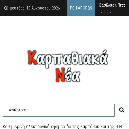
Βασίλειος Πιττάς
Σαν σήμερα, 10.8
Μανόλης Μελάς: “
Δευτέρα, 10 Αυγούστου 2026
ΡΟΉ ΆΡΘΡΩΝ
Καθημερινή ηλεκτρονική εφημερίδα της Καρπάθου και της Η.Ν.