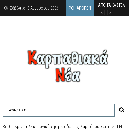
ΑΠΟ ΤΑ ΚΑΣΤΕΛΙΑ
Η άγνωστη ιστορί
Νέος Γραμματέας
Σάββατο, 8 Αυγούστου 2026
ΡΟΉ ΆΡΘΡΩΝ
Καθημερινή ηλεκτρονική εφημερίδα της Καρπάθου και της Η.Ν.