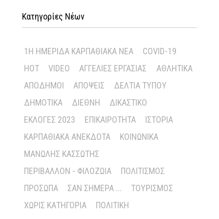
Κατηγορίες Νέων
1Η ΗΜΕΡΊΔΑ ΚΑΡΠΑΘΙΑΚΆ ΝΈΑ
COVID-19
HOT
VIDEO
ΑΓΓΕΛΊΕΣ ΕΡΓΑΣΊΑΣ
ΑΘΛΗΤΙΚΆ
ΑΠΌΔΗΜΟΙ
ΑΠΌΨΕΙΣ
ΔΕΛΤΊΑ ΤΎΠΟΥ
ΔΗΜΟΤΙΚΆ
ΔΙΕΘΝΉ
ΔΙΚΑΣΤΙΚΌ
ΕΚΛΟΓΈΣ 2023
ΕΠΙΚΑΙΡΌΤΗΤΑ
ΙΣΤΟΡΊΑ
ΚΑΡΠΑΘΙΑΚΆ ΑΝΈΚΔΟΤΑ
ΚΟΙΝΩΝΙΚΆ
ΜΑΝΏΛΗΣ ΚΑΣΣΏΤΗΣ
ΠΕΡΙΒΆΛΛΟΝ - ΦΙΛΟΖΩΊΑ
ΠΟΛΙΤΙΣΜΌΣ
ΠΡΌΣΩΠΑ
ΣΑΝ ΣΉΜΕΡΑ ...
ΤΟΥΡΙΣΜΌΣ
ΧΩΡΊΣ ΚΑΤΗΓΟΡΊΑ
ΠΟΛΙΤΙΚΉ