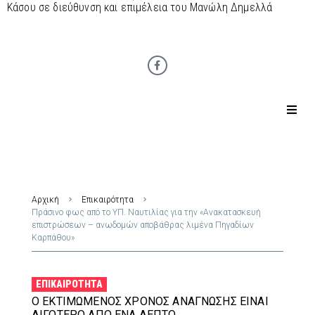
Κάσου σε διεύθυνση και επιμέλεια του Μανώλη Δημελλά
Αρχική
Επικαιρότητα
Πράσινο φως από το ΥΠ. Ναυτιλίας για την «Ανακατασκευή
επιστρώσεων – ανωδομών αποβάθρας λιμένα Πηγαδίων
Καρπάθου»
ΕΠΙΚΑΙΡΌΤΗΤΑ
Ο ΕΚΤΙΜΏΜΕΝΟΣ ΧΡΌΝΟΣ ΑΝΆΓΝΩΣΗΣ ΕΊΝΑΙ
ΛΙΓΌΤΕΡΟ ΑΠΌ ΈΝΑ ΛΕΠΤΌ