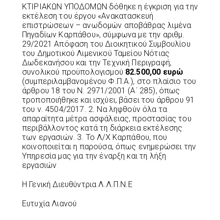
ΚΤΙΡΙΑΚΩΝ ΥΠΟΔΟΜΩΝ δόθηκε η έγκριση για την
εκτέλεση του έργου «Ανακατασκευή
επιστρώσεων – ανωδομών αποβάθρας λιμένα
Πηγαδίων Καρπάθου», σύμφωνα με την αριθμ.
29/2021 Απόφαση του Διοικητικού Συμβουλίου
του Δημοτικού Λιμενικού Ταμείου Νότιας
Δωδεκανήσου και την Τεχνική Περιγραφή,
συνολικού προϋπολογισμού
82.500,00 ευρώ
(συμπεριλαμβανομένου Φ.Π.Α.), στο πλαίσιο του
άρθρου 18 του Ν. 2971/2001 (Α΄ 285), όπως
τροποποιήθηκε και ισχύει, βάσει του άρθρου 91
του ν. 4504/2017. 2. Να ληφθούν όλα τα
απαραίτητα μέτρα ασφάλειας, προστασίας του
περιβάλλοντος κατά τη διάρκεια εκτέλεσης
των εργασιών. 3. Το Λ/Χ Καρπάθου, που
κοινοποιείται η παρούσα, όπως ενημερώσει την
Υπηρεσία μας για την έναρξη και τη λήξη
εργασιών
Η Γενική Διευθύντρια Λ.Λ.Π.Ν.Ε
Ευτυχία Λιανού