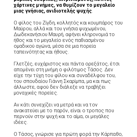
χάρτινες μνήμες, να θυμίζουν το μεγαλείο
μιας γνήσιας, ανιδιοτελής ψυχής
.
Ο φίλος του Ζίγδη, κολλητός και κουμπάρος του
Μαύρου, αλλά και του γνήσια ψυχωμένου,
Δωδεκανήσιου Μαυρή, αφήνει κληρονομιά το
ήθος και το μεγαλείο ενός παθιασμένου
ομαδικού αγώνα, μέσα σε μια πορεία
ταπεινότητας και ήθους.
Γλετζές, ευχάριστος και πάντα ορεξάτος, έτσι
απομένει στη μνήμη ο φιλότιμος Τάσος. Δεν
είχε την τύχη του φίλου και συναδέλφου του,
του σπουδαίου Γιάννη Σκαρίμπα, μα και πως
άλλωστε, αφού δεν διάλεξε να τραβήξει
μοναχικές πορείες.
Αν κάτι συνεχίζει να μετρά και να τον
ανακατεύει με το παρόν, είναι ο τροπος που
περνούν στην ψυχή και το αίμα, οι μεγάλες
ιδέες.
Ο Τάσος, γνώρισε για πρώτη φορά την Κάρπαθο,