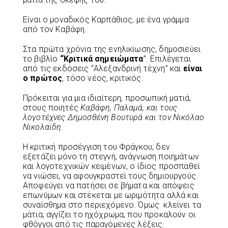
Είναι ο μοναδικός Καρπάθιος, με ένα γράμμα
από τον Καβάφη.
Στα πρώτα χρόνια της ενηλικίωσης, δημοσιεύει
το βιβλίο
“Κριτικά σημειώματα
”. Επιλέγεται
από τις εκδόσεις “Αλεξανδρινή τέχνη” και
είναι
ο πρώτος
, τόσο νέος, κριτικός.
Πρόκειται για μια ιδιαίτερη, προσωπική ματιά,
στους ποιητές
Καβάφη, Παλαμά, και τους
λογοτέχνες Δημοσθένη Βουτυρά και τον Νικόλαο
Νικολαϊδη.
Η κριτική προσέγγιση του Φράγκου, δεν
εξετάζει μόνο τη στεγνή, ανάγνωση ποιημάτων
και λογοτεχνικών κειμένων, ο ίδιος προσπαθεί
να νιώσει, να αφουγκραστεί τους δημιουργούς.
Αποφεύγει να πατήσει σε βήματα και απόψεις
επωνύμων και στέκεται με ωριμότητα αλλά και
συναίσθημα στο περιεχόμενο. Όμως κλείνει τα
μάτια, αγγίζει το ηχόχρωμα, που προκαλούν οι
φθόγγοι από τις παραγόμενες λέξεις.