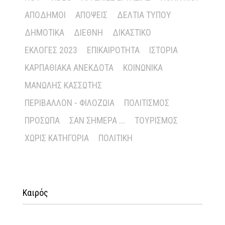
ΑΠΌΔΗΜΟΙ
ΑΠΌΨΕΙΣ
ΔΕΛΤΊΑ ΤΎΠΟΥ
ΔΗΜΟΤΙΚΆ
ΔΙΕΘΝΉ
ΔΙΚΑΣΤΙΚΌ
ΕΚΛΟΓΈΣ 2023
ΕΠΙΚΑΙΡΌΤΗΤΑ
ΙΣΤΟΡΊΑ
ΚΑΡΠΑΘΙΑΚΆ ΑΝΈΚΔΟΤΑ
ΚΟΙΝΩΝΙΚΆ
ΜΑΝΏΛΗΣ ΚΑΣΣΏΤΗΣ
ΠΕΡΙΒΆΛΛΟΝ - ΦΙΛΟΖΩΊΑ
ΠΟΛΙΤΙΣΜΌΣ
ΠΡΌΣΩΠΑ
ΣΑΝ ΣΉΜΕΡΑ ...
ΤΟΥΡΙΣΜΌΣ
ΧΩΡΊΣ ΚΑΤΗΓΟΡΊΑ
ΠΟΛΙΤΙΚΉ
Καιρός