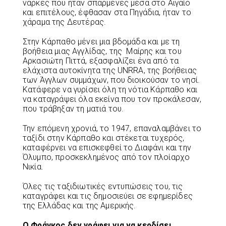
νάρκες που ήταν σπαρμένες μέσα στο Αιγαίο
και επιτέλους, έφθασαν στα Πηγάδια, ήταν το
χάραμα της Δευτέρας.
Στην Κάρπαθο μένει μια βδομάδα και με τη
βοήθεια μιας Αγγλίδας, της Μαίρης και του
Αρκασιώτη Πιττά, εξασφαλίζει ένα από τα
ελάχιστα αυτοκίνητα της UNRRA, της βοήθειας
των Άγγλων συμμάχων, που διοικούσαν το νησί.
Κατάφερε να γυρίσει όλη τη νότια Κάρπαθο και
να καταγράψει όλα εκείνα που τον προκάλεσαν,
που τράβηξαν τη ματιά του.
Την επόμενη χρονιά, το 1947, επαναλαμβάνει το
ταξίδι στην Κάρπαθο και στέκεται τυχερός,
καταφέρνει να επισκεφθεί το Διαφάνι και την
Όλυμπο, προσκεκλημένος από τον πλοίαρχο
Νικία.
Όλες τις ταξιδιωτικές εντυπώσεις του, τις
καταγράφει και τις δημοσιεύει σε εφημερίδες
της Ελλάδας και της Αμερικής.
Ο Φράγκος δεν γράφει για να κερδίσει