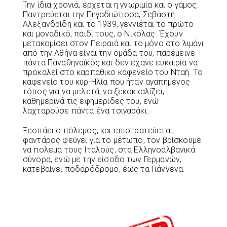
Την ίδια χρονιά, έρχεται η γνωριμία και ο γάμος.
Παντρεύεται την Πηγαδιώτισσα, Σεβαστή
Αλεξανδρίδη και το 1939, γεννιέται το πρώτο
και μοναδικό, παιδί τους, ο Νικόλας. Έχουν
μετακομίσει στον Πειραιά και το μόνο στο λιμάνι
από την Αθήνα είναι την ομάδα του, παρέμεινε
πάντα Παναθηναϊκός και δεν έχανε ευκαιρία να
προκαλεί στο καρπάθικο καφενείο του Νταή. Το
καφενείο του κυρ-Ηλία που ήταν αγαπημένος
τόπος για να μελετά, να ξεκοκκαλίζει,
καθημερινά τις εφημερίδες του, ενώ
λαχταρούσε πάντα ένα τσιγαράκι.
Ξεσπάει ο πόλεμος, και επιστρατεύεται,
φαντάρος φεύγει για το μέτωπο, τον βρίσκουμε
να πολεμά τους Ιταλούς, στα Ελληνοαλβανικά
σύνορα, ενώ με την είσοδο των Γερμανών,
κατεβαίνει ποδαρόδρομο, έως τα Γιάννενα.