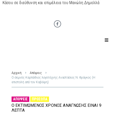
Κάσου σε διεύθυνση και επιμέλεια του Μανώλη Δημελλά
Αρχική
Απόψεις
Ο σεμνός Καρπάθιος λογοτέχνης Αναστάσιος Ν. Φράγκος (Η
επιστολή από τον Καβάφη)
ΑΠΌΨΕΙΣ
ΠΡΌΣΩΠΑ
Ο ΕΚΤΙΜΏΜΕΝΟΣ ΧΡΌΝΟΣ ΑΝΆΓΝΩΣΗΣ ΕΊΝΑΙ 9
ΛΕΠΤΆ