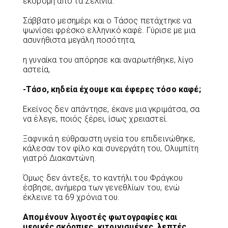
εκδρομή από τα Σελίνια.
Σάββατο μεσημέρι και ο Τάσος πετάχτηκε να
ψωνίσει φρέσκο ελληνικό καφέ. Γύρισε με μια
ασυνήθιστα μεγάλη ποσότητα,
η γυναίκα του απόρησε και αναρωτήθηκε, λίγο
αστεία,
-Τάσο, κηδεία έχουμε και έφερες τόσο καφέ;
Εκείνος δεν απάντησε, έκανε μια γκριμάτσα, σα
να έλεγε, ποιός ξέρει, ίσως χρειαστεί.
Ξαφνικά η εύθραυστη υγεία του επιδεινώθηκε,
κάλεσαν τον φίλο και συνεργάτη του, Ολυμπίτη
γιατρό Διακαντώνη.
Όμως δεν άντεξε, το καντήλι του Φράγκου
έσβησε, ανήμερα των γενεθλίων του, ενώ
έκλεινε τα 69 χρόνια του.
Απομένουν λιγοστές φωτογραφίες και
μερικές σκόρπιες, κιτρινισμένες, λεπτές