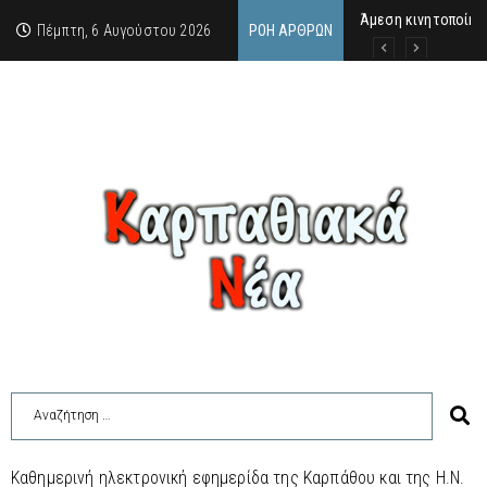
Άμεση κινητοποίηση
Στο πανηγύρι του Χ
ΣΥΝΑΥΛΙΑ ΜΑΡΙΟΥ 
Πέμπτη, 6 Αυγούστου 2026
ΡΟΉ ΆΡΘΡΩΝ
Καθημερινή ηλεκτρονική εφημερίδα της Καρπάθου και της Η.Ν.