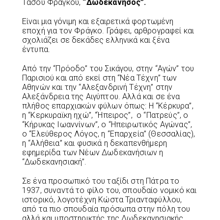
Τάσου Φράγκου,
“Δωδεκάνησος”.
Είναι μια γόνιμη και εξαιρετικά φορτωμένη
εποχή για τον Φράγκο. Γράφει, αρθρογραφεί και
σχολιάζει σε δεκάδες ελληνικά και ξένα
έντυπα.
Από την “Πρόοδο” του Σικάγου, στην “Αγών” του
Παρισιού και από εκεί στη “Νέα Τέχνη” των
Αθηνών και την “Αλεξανδρινή Τέχνη” στην
Αλεξάνδρεια της Αιγύπτου. Αλλά και σε ένα
πλήθος επαρχιακών φύλων όπως: Η “Κέρκυρα”,
η “Κερκυραϊκη ηχώ”, “Ήπειρος”, ο “Πατρεύς”, ο
“Κήρυκας Ιωαννίνων”, ο “Ηπειρωτικός Αγώνας”,
ο “Ελεύθερος Λόγος, η “Επαρχεία” (Θεσσαλίας),
η “Αλήθεια” και φυσικά η δεκαπενθήμερη
εφημερίδα των Νέων Δωδεκανήσιων η
“Δωδεκανησιακή”.
Σε ένα προσωπικό του ταξίδι στη Πάτρα το
1937, συναντά το φίλο του, σπουδαίο νομικό και
ιστορικό, λογοτέχνη Κώστα Τριανταφύλλου,
από τα πιο σπουδαία πρόσωπα στην πόλη του
αλλά και υποστηρικτής της Δωδεκανησιακής