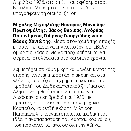
Απριλίου 1936, στο σπίτι του οφθαλμίατρου
Νικολάου Μαυρή, εκτός από τον ίδιον
υπογράφουν τη διακήρυξη οι:
Μιχάλης Μιχαηλίδης Νουάρος, Μανώλης
Πρωτοψάλτης, Βάσος Βαρίκας, Ανδρέας
Παπανδρέου, Γιώργος Γεωργιάδης και ο
Βάσος Χανιώτης.
Μέσα στον χαμό της εποχής,
μπορεί η εταιρία να μην λειτούργησε, έβαλε
όμως τις βάσεις, για να προχωρήσει και να
φέρει αποτελέσματα στα κατοπινά χρόνια.
Συμμετέχει σε κάθε μικρή και μεγάλη κίνηση της
εποχής, γίνεται μπροστάρης ακόμη και στα
γλέντια, με στόχο τα χρήματα αλλά και την
προβολή του Δωδεκανησιακού ζητήματος.
Αλησμόνητη θα έπρεπε να παραμένει η
Δωδεκανησιακή βραδιά του 1930, με
πρωτεργάτη τον κορυφαίο, πολυμήχανο
Καρπάθιο, καφετζή-εκδότη, Μιλτιάδη
Παπαμανώλη, πραγματοποιείται μια δική του
ιδέα, η αναπαράσταση του Καρπάθικου γάμου,
που προκαλεί πάταγο, σε όλη την Αθήνα.