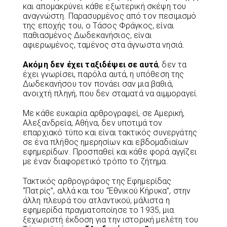
και απομακρύνει κάθε εξωτερική σκέψη του
αναγνώστη. Παρασυρμένος από τον πεσιμισμό
της εποχής του, ο Τάσος Φράγκος, είναι
παθιασμένος Δωδεκανήσιος, είναι
αφιερωμένος, ταμένος στα άγνωστα νησιά.
Ακόμη
δεν έχει ταξιδέψει σε αυτά
, δεν τα
έχει γνωρίσει, παρόλα αυτά, η υπόθεση της
Δωδεκανήσου τον πονάει σαν μια βαθιά,
ανοιχτή πληγή, που δεν σταματά να αιμμοραγεί.
Με κάθε ευκαιρία αρθρογραφεί, σε Αμερική,
Αλεξανδρεία, Αθήνα, δεν υποτιμά τον
επαρχιακό τύπο και είναι τακτικός συνεργάτης
σε ένα πλήθος ημερησίων και εβδομαδιαίων
εφημερίδων. Προσπαθεί και κάθε φορά αγγίζει
με έναν διαφορετικό τρόπο το ζήτημα.
Τακτικός αρθρογράφος της Εφημερίδας
“Πατρίς”, αλλά και του “Εθνικού Κήρυκα”, στην
άλλη πλευρά του ατλαντικού, μάλιστα η
εφημερίδα πραγματοποίησε το 1935, μια
ξεχωριστή έκδοση για την ιστορική μελέτη του