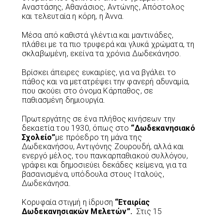
Αναστάσης, Αθανάσιος, Αντώνης, Απόστολος
και τελευταία η κόρη, η Άννα.
Μέσα από καθιστά γλέντια και μαντινάδες,
πλάθει με τα πιο τρυφερά και γλυκά χρώματα, τη
σκλαβωμένη, εκείνα τα χρόνια Δωδεκάνησο.
Βρίσκει άπειρες ευκαιρίες, για να βγάλει το
πάθος και να μετατρέψει την φανερή αδυναμία,
που ακούει στο όνομα Κάρπαθος, σε
παθιασμένη δημιουργία.
Πρωτεργάτης σε ένα πλήθος κινήσεων την
δεκαετία του 1930, όπως στο
“Δωδεκανησιακό
Σχολείο”
με πρόεδρο τη μάνα της
Δωδεκανήσου, Αντιγόνης Ζουρουδή, αλλά και
ενεργό μέλος, του πανκαρπαθιακού συλλόγου,
γράφει και δημοσιεύει δεκάδες κείμενα, για τα
βασανισμένα, υπόδουλα στους Ιταλούς,
Δωδεκάνησα.
Κορυφαία στιγμή η ίδρυση
“Εταιρίας
Δωδεκανησιακών Μελετών”.
Στις 15