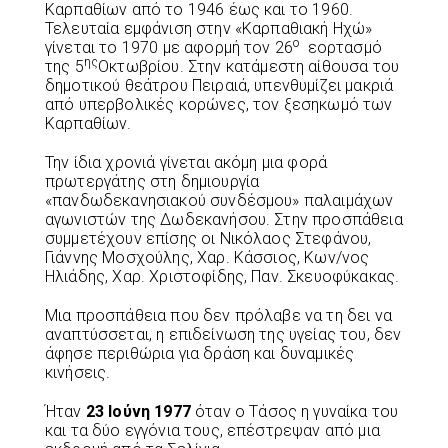
Καρπαθίων από το 1946 έως και το 1960.
Τελευταία εμφάνιση στην «Καρπαθιακή Ηχώ»
ο
γίνεται το 1970 με αφορμή τον 26
εορτασμό
ης
της 5
Οκτωβρίου. Στην κατάμεστη αίθουσα του
δημοτικού θεάτρου Πειραιά, υπενθυμίζει μακριά
από υπερβολικές κορώνες, τον ξεσηκωμό των
Καρπαθίων.
Την ίδια χρονιά γίνεται ακόμη μια φορά
πρωτεργάτης στη δημιουργία
«πανδωδεκανησιακού συνδέσμου» παλαιμάχων
αγωνιστών της Δωδεκανήσου. Στην προσπάθεια
συμμετέχουν επίσης οι Νικόλαος Στεφάνου,
Γιάννης Μοσχούλης, Χαρ. Κάσσιος, Κων/νος
Ηλιάδης, Χαρ. Χριστοφίδης, Παν. Σκευοφύκακας.
Μια προσπάθεια που δεν πρόλαβε να τη δει να
αναπτύσσεται, η επιδείνωση της υγείας του, δεν
άφησε περιθώρια για δράση και δυναμικές
κινήσεις.
Ήταν
23 Ιούνη 1977
όταν ο Τάσος η γυναίκα του
και τα δύο εγγόνια τους, επέστρεψαν από μια