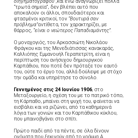
διηγηματογράφου”,
και ενώ αναγνωρίζει πολλά
“τρωτά σημεία”, δεν βλέπει αυτό που
αποκαλούν οι άλλοι, σπουδαιότεροι και
φτασμένοι κριτικοί, τον
“Βουτυρά σαν
πρόβλημα”
αντίθετα, τον χαρακτηρίζει, με
θάρρος,
“είναι ο νεώτερος Παπαδιαμάντης”.
Ο μοναχογιός, του Αρκασσιώτη Νικολάου
Φράγκου και της Μενεδιάτισσας κανακαράς,
Καλλιόπης Εμμανουήλ Γεραπετρίτη, είναι η
περίπτωση του ανήσυχου δημιουργικού
Καρπάθιου, που ποτέ δεν πρόταξε τον εαυτό
του, ούτε το έργο του, αλλά δούλεψε με στόχο
την ομάδα και υπηρέτησε το σύνολο.
Γεννημένος στις 24 Ιουνίου 1906
, στο
Μεταξουργείο, η σχέση του με το πατρικό τόπο,
τη Κάρπαθο, μπαίνει στη ψυχή του, φαίνεται να
εισβάλει και να ριζώνει, από τα καθημερινά
λόγια των γονιών και του Καρπάθικου κύκλου,
που μπαινοβγάνει στο σπίτι.
Πρώτο παιδί από τα πέντε, σε όλα δίνουν
ονόματα που ξεκινούν από το γράμμα Α.