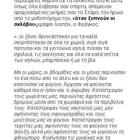
περασμένα, θυμούνται τα δύσκολα, που κι αυτά,
όπως όλα έσβησαν σαν σπίρτα, απέμειναν
αραχνιασμένες μνήμες σαν το Στάμο, τον ήρωα
από το μυθιστόρημα του,
«όταν ξυπνούν οι
σκλάβοι»,
γράφει λοιπόν, ο Φράγκος:
«…οι ξένοι θρονιάστηκαν για τα καλά,
σκορπίστηκαν σε όλα τα χωριά, σιγά σιγά
πάτησαν και τα γειτονικά νησιά, πιάσαν τα
σχολειά, τις εκκλησιές και όλα τα καλά σπίτια
των νησιών, μπαμπέσικα ή με τη βία.
Μα οι μέρες, οι βδομάδες και οι μήνες περνούσαν
το ένα πίσω από το άλλο και οι ξένοι δεν
εννοούσαν να φύγουν. Άρχισαν να φαίνονται
καθαρά ποιοί ήσαν και τι έκρυβαν. Κατέστρεψαν
τους χωριάτες μας, περνώντας άχρηστους
δρόμους μέσα από τα χωράφια και τα περιβόλια
τους. Κατέστρεψαν τους ναυτικούς μας, μην
αφήνοντας τους σφουγγαράδες και τους
μούτσους μας να φύγουν. Κατέστρεψαν τους
τεχνίτες μας, αφήνοντας τους να φεύγουν την
άνοιξη, αλλά μην αφήνοντας τους να γυρίσουν το
φθινώπορο. Κυνήγησαν τις γυναίκες και τα