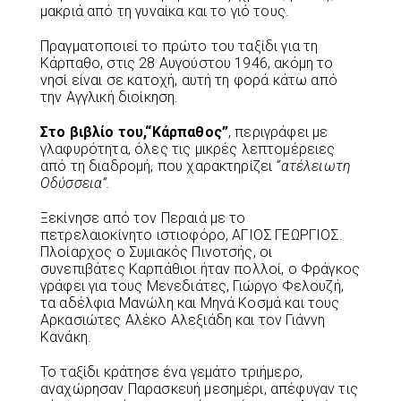
μακριά από τη γυναίκα και το γιό τους.
Πραγματοποιεί το πρώτο του ταξίδι για τη
Κάρπαθο, στις 28 Αυγούστου 1946, ακόμη το
νησί είναι σε κατοχή, αυτή τη φορά κάτω από
την Αγγλική διοίκηση.
Στο βιβλίο του,
“Κάρπαθος”
, περιγράφει με
γλαφυρότητα, όλες τις μικρές λεπτομέρειες
από τη διαδρομή, που χαρακτηρίζει
“ατέλειωτη
Οδύσσεια”.
Ξεκίνησε από τον Περαιά με το
πετρελαιοκίνητο ιστιοφόρο, ΑΓΙΟΣ ΓΕΩΡΓΙΟΣ.
Πλοίαρχος ο Συμιακός Πινοτσής, οι
συνεπιβάτες Καρπάθιοι ήταν πολλοί, ο Φράγκος
γράφει για τους Μενεδιάτες, Γιώργο Φελουζή,
τα αδέλφια Μανώλη και Μηνά Κοσμά και τους
Αρκασιώτες Αλέκο Αλεξιάδη και τον Γιάννη
Κανάκη.
Το ταξίδι κράτησε ένα γεμάτο τριήμερο,
αναχώρησαν Παρασκευή μεσημέρι, απέφυγαν τις