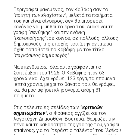
Περιγράφει μαγεμένος, τον Καβάφη σαν το
“ποιητή των ελαχίστων”
, μελετά τα ποιήματα
του και είναι σίγουρος, δεν θα μπορέσει
κανένας να μιμηθεί το έργο του. Διακρίνει τη
γραφή “συνθήκης” και την ανάγκη
“ικανοποίησης”
του κοινού, σε πολλούς ,άλλους
δημιουργούς της εποχής του. Στην αντίπερα
όχθη τοποθετεί το Καβάφη, με τον τίτλο
“παγκόσμιος δημιουργός”
.
Να υπενθυμίσω, όλα αυτά γράφονται το
Σεπτέμβρη του 1926. Ο Καβάφης ήταν 63
χρονών και έχει γράψει 123 έργα, τα επόμενα
επτά χρόνια, μέχρι το θάνατο του, θα γράψει,
και θα μας αφήσει κληρονομιά ακόμη 31
ποιήματα.
Στις τελευταίες σελίδες των
“κριτικών
σημειωμάτων”
, ο Φράγκος αγγίζει και τον
λογοτέχνη Δημοσθένη Βουτυρά. Θαυμάζει την
πένα και τη καθαρότητα της γραφής του, γράφει
επαίνους, για το “τεράστιο ταλέντο” του
“λαϊκού