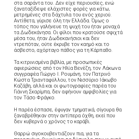
στα σαράντα του. Δεν είχε περιουσίες, ενώ
ξαναταξίδεψε ελάχιστες φορές για κάτω,
μετρημένες στα δάχτυλα του ενός χεριού.
Αντίθετα, γύρισε όλη την Ελλάδα. Όμως ο
τόπος που γαλήνευε τη ψυχή του ήταν μοναχά
τα Δωδεκάνησα. Οι φίλοι που κρατούσε σφιχτά
μέσα του, ήταν Δωδεκανήσιοι και δεν
ντρεπόταν, ούτε έκρυβε τον καημό και το
άσβεστο, αχόρταγο πάθος για τη Κάρπαθο.
Τα κιτρινισμένα βιβλία, με προσωπικές
αφιερώσεις από τον Ηλία Βενέζη, τον Λάκωνα
συγγραφέα Γιώργο Ι. Ρουμάνη, τον Πατρινό
Κώστα Τριανταφύλλου, τον Νισσύριο Ιάκωβο
Καζάβη, αλλά και οι φωτογραφίες παρέα του
Γιάννη Σκαρίμπα, δεν αφήνουν αμφιβολίες για
τον Τάσο Φράγκο.
Η παρέα έσπασε, έφυγαν τμηματικά, σίγουρα θα
ξαναβρέθηκαν στην αντίπερα όχθη, εκεί που
δεν κυβερνά ο χρόνος το καράβι.
Θαρρώ σιγοκουβεντιάζουν πια, για τα