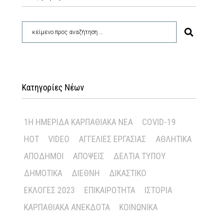
Κατηγορίες Νέων
1Η ΗΜΕΡΊΔΑ ΚΑΡΠΑΘΙΑΚΆ ΝΈΑ
COVID-19
HOT
VIDEO
ΑΓΓΕΛΊΕΣ ΕΡΓΑΣΊΑΣ
ΑΘΛΗΤΙΚΆ
ΑΠΌΔΗΜΟΙ
ΑΠΌΨΕΙΣ
ΔΕΛΤΊΑ ΤΎΠΟΥ
ΔΗΜΟΤΙΚΆ
ΔΙΕΘΝΉ
ΔΙΚΑΣΤΙΚΌ
ΕΚΛΟΓΈΣ 2023
ΕΠΙΚΑΙΡΌΤΗΤΑ
ΙΣΤΟΡΊΑ
ΚΑΡΠΑΘΙΑΚΆ ΑΝΈΚΔΟΤΑ
ΚΟΙΝΩΝΙΚΆ