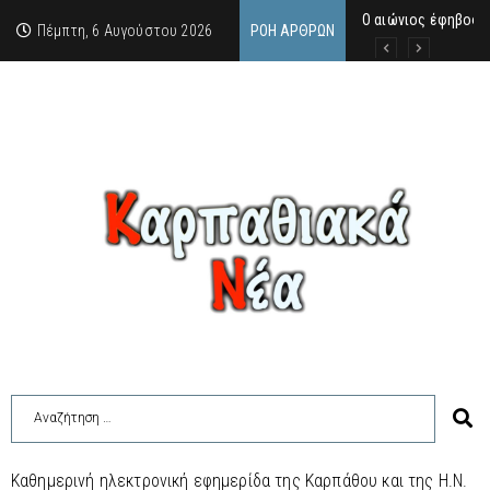
Ο αιώνιος έφηβος 
Δικαστική απόφαση
Άμεση κινητοποίηση
Πέμπτη, 6 Αυγούστου 2026
ΡΟΉ ΆΡΘΡΩΝ
Καθημερινή ηλεκτρονική εφημερίδα της Καρπάθου και της Η.Ν.