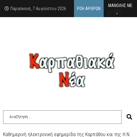
MΑΝΟΛΗΣ ΜΕΛΑΣ
ΕΚΔΗΛΩΣΗ ΤΙΜΗ
Κάθε καλοκαίρι 
Παρασκευή, 7 Αυγούστου 2026
ΡΟΉ ΆΡΘΡΩΝ
Καθημερινή ηλεκτρονική εφημερίδα της Καρπάθου και της Η.Ν.