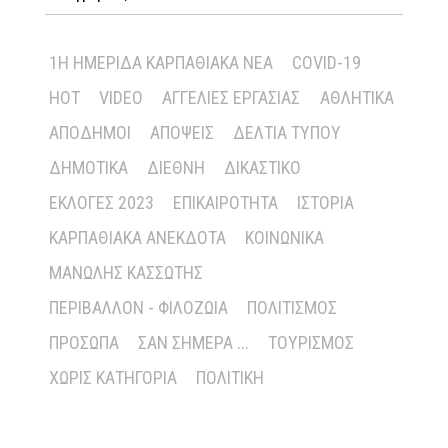
1Η ΗΜΕΡΊΔΑ ΚΑΡΠΑΘΙΑΚΆ ΝΈΑ
COVID-19
HOT
VIDEO
ΑΓΓΕΛΊΕΣ ΕΡΓΑΣΊΑΣ
ΑΘΛΗΤΙΚΆ
ΑΠΌΔΗΜΟΙ
ΑΠΌΨΕΙΣ
ΔΕΛΤΊΑ ΤΎΠΟΥ
ΔΗΜΟΤΙΚΆ
ΔΙΕΘΝΉ
ΔΙΚΑΣΤΙΚΌ
ΕΚΛΟΓΈΣ 2023
ΕΠΙΚΑΙΡΌΤΗΤΑ
ΙΣΤΟΡΊΑ
ΚΑΡΠΑΘΙΑΚΆ ΑΝΈΚΔΟΤΑ
ΚΟΙΝΩΝΙΚΆ
ΜΑΝΏΛΗΣ ΚΑΣΣΏΤΗΣ
ΠΕΡΙΒΆΛΛΟΝ - ΦΙΛΟΖΩΊΑ
ΠΟΛΙΤΙΣΜΌΣ
ΠΡΌΣΩΠΑ
ΣΑΝ ΣΉΜΕΡΑ ...
ΤΟΥΡΙΣΜΌΣ
ΧΩΡΊΣ ΚΑΤΗΓΟΡΊΑ
ΠΟΛΙΤΙΚΉ