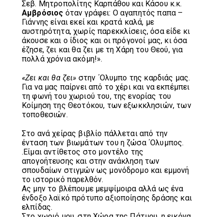
Σεβ. Μητροπολίτης Καρπάθου και Κάσου κ.κ.
Αμβρόσιος
όταν γράφει: Ο αγαπητός παπα –
Γιάννης είναι εκεί και κρατά καλά, με
αυστηρότητα, χωρίς παρεκκλίσεις, όσα είδε κι
άκουσε και ο ίδιος και οι πρόγονοί μας, κι όσα
έζησε, ζει και θα ζει με τη Χάρη του Θεού, για
πολλά χρόνια ακόμη!».
«Ζει και θα ζει»
στην ΄Ολυμπο της καρδιάς μας.
Για να μας παίρνει από το χέρι και να εκπέμπει
τη φωνή του χωριού του, της ενορίας του
Κοίμηση της Θεοτόκου, των εξωκκλησιών, των
τοποθεσιών.
Στο ανά χείρας βιβλίο πάλλεται από την
ένταση των βιωμάτων του η ζώσα ΄Ολυμπος.
.Είμαι αντίθετος στο μοντέλο της
απογοήτευσης και στην ανάκληση των
σπουδαίων στιγμών ως μονόδρομο και εμμονή
το ιστορικό παρελθόν.
Ας μην το βλέπουμε μεμψίμοιρα αλλά ως ένα
ένδοξο λαϊκό πρότυπο αξιοποίησης δράσης και
ελπίδας.
Στο χωριό μου, στη Χώρα της Πάτμου, η εικόνα