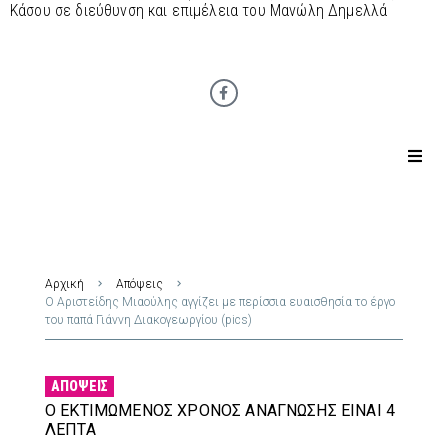
Κάσου σε διεύθυνση και επιμέλεια του Μανώλη Δημελλά
Αρχική
Απόψεις
Ο Αριστείδης Μιαούλης αγγίζει με περίσσια ευαισθησία το έργο
του παπά Γιάννη Διακογεωργίου (pics)
ΑΠΌΨΕΙΣ
Ο ΕΚΤΙΜΏΜΕΝΟΣ ΧΡΌΝΟΣ ΑΝΆΓΝΩΣΗΣ ΕΊΝΑΙ 4
ΛΕΠΤΆ