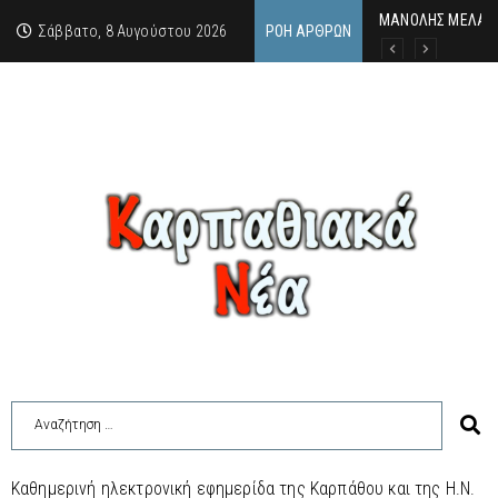
MΑΝΟΛΗΣ ΜΕΛΑΣ: 
ΕΚΔΗΛΩΣΗ ΤΙΜΗΣ 
Κάθε καλοκαίρι η 
Σάββατο, 8 Αυγούστου 2026
ΡΟΉ ΆΡΘΡΩΝ
Καθημερινή ηλεκτρονική εφημερίδα της Καρπάθου και της Η.Ν.