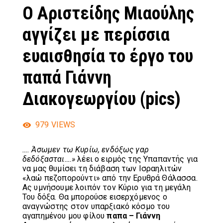
Ο Αριστείδης Μιαούλης
αγγίζει με περίσσια
ευαισθησία το έργο του
παπά Γιάννη
Διακογεωργίου (pics)
979
VIEWS
…. Άσωμεν τω Κυρίω, ενδόξως γαρ
δεδόξασται….»
λέει ο ειρμός της Υπαπαντής για
να μας θυμίσει τη διάβαση των Ισραηλιτών
«λαώ πεζοπορούντι» από την Ερυθρά Θάλασσα.
Ας υμνήσουμε λοιπόν τον Κύριο για τη μεγάλη
Του δόξα. Θα μπορούσε εισερχόμενος ο
αναγνώστης στον υπαρξιακό κόσμο του
αγαπημένου μου φίλου
παπα – Γιάννη