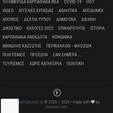
1Η ΗΜΕΡΊΔΑ ΚΑΡΠΑΘΙΑΚΆ ΝΈΑ
COVID-19
HOT
VIDEO
ΑΓΓΕΛΊΕΣ ΕΡΓΑΣΊΑΣ
ΑΘΛΗΤΙΚΆ
ΑΠΌΔΗΜΟΙ
ΑΠΌΨΕΙΣ
ΔΕΛΤΊΑ ΤΎΠΟΥ
ΔΗΜΟΤΙΚΆ
ΔΙΕΘΝΉ
ΔΙΚΑΣΤΙΚΌ
ΕΚΛΟΓΈΣ 2023
ΕΠΙΚΑΙΡΌΤΗΤΑ
ΙΣΤΟΡΊΑ
ΚΑΡΠΑΘΙΑΚΆ ΑΝΈΚΔΟΤΑ
ΚΟΙΝΩΝΙΚΆ
ΜΑΝΏΛΗΣ ΚΑΣΣΏΤΗΣ
ΠΕΡΙΒΆΛΛΟΝ - ΦΙΛΟΖΩΊΑ
ΠΟΛΙΤΙΣΜΌΣ
ΠΡΌΣΩΠΑ
ΣΑΝ ΣΉΜΕΡΑ ...
ΤΟΥΡΙΣΜΌΣ
ΧΩΡΊΣ ΚΑΤΗΓΟΡΊΑ
ΠΟΛΙΤΙΚΉ
karpathiakanea.gr
© 2020 – 2026 • made with
by
dimellas.com