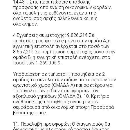
14:43 -. Στις περιπτώσεις υποβολής
προσφοράς από ένωση οικονομικών φορέων,
όλα τα μέλη της ευθύνονται έναντι της
αναθέτουσας αρχής αλληλέγγυα και εις
ολόκληρον.
4 Εγγυήσεις συμμετοχής: 9.826,21€ Σε
περίπτωση συμμετοχής μόνο στην ομάδα Α, η
εγγυητική επιστολή ανέρχεται στο ποσό των
8.557,21€ Σε περίπτωση συμμετοχής μόνο στην
ομάδα Β, η εγγυητική επιστολή ανέρχεται στο
ποσό των 1.269,00€ 9.
Υποδιαίρεση σε τμήματα: Η προμήθεια σε 2
ομάδες το σύνολο των ειδών που αφορούν τον
αγωνιστικό χώρο (ΟΜΑΔΑ Α) και αφετέρου για
το σύνολο των ειδών που αφορούν τον
εξοπλισμό γηπέδων (ΟΜΑΔΑ Β). 10. Κριτήριο
ανάθεσης της προμήθειας είναι η πλέον
συμφέρουσα από οικονομική άποψη Προσφορά
βάσει της τιμής.
11. Παραλαβή προσφορών: Ο διαγωνισμός θα
διενεργηθεί με ηλεκτρονικό τρόπο μέσω της