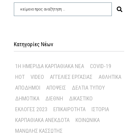
Κατηγορίες Νέων
1Η ΗΜΕΡΊΔΑ ΚΑΡΠΑΘΙΑΚΆ ΝΈΑ
COVID-19
HOT
VIDEO
ΑΓΓΕΛΊΕΣ ΕΡΓΑΣΊΑΣ
ΑΘΛΗΤΙΚΆ
ΑΠΌΔΗΜΟΙ
ΑΠΌΨΕΙΣ
ΔΕΛΤΊΑ ΤΎΠΟΥ
ΔΗΜΟΤΙΚΆ
ΔΙΕΘΝΉ
ΔΙΚΑΣΤΙΚΌ
ΕΚΛΟΓΈΣ 2023
ΕΠΙΚΑΙΡΌΤΗΤΑ
ΙΣΤΟΡΊΑ
ΚΑΡΠΑΘΙΑΚΆ ΑΝΈΚΔΟΤΑ
ΚΟΙΝΩΝΙΚΆ
ΜΑΝΏΛΗΣ ΚΑΣΣΏΤΗΣ