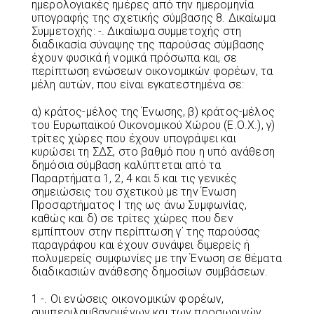
ημερολογιακές ημέρες από την ημερομηνία
υπογραφής της σχετικής σύμβασης 8. Δικαίωμα
Συμμετοχής: -. Δικαίωμα συμμετοχής στη
διαδικασία σύναψης της παρούσας σύμβασης
έχουν φυσικά ή νομικά πρόσωπα και, σε
περίπτωση ενώσεων οικονομικών φορέων, τα
μέλη αυτών, που είναι εγκατεστημένα σε:
α) κράτος-μέλος της Ένωσης, β) κράτος-μέλος
του Ευρωπαϊκού Οικονομικού Χώρου (Ε.Ο.Χ.), γ)
τρίτες χώρες που έχουν υπογράψει και
κυρώσει τη ΣΔΣ, στο βαθμό που η υπό ανάθεση
δημόσια σύμβαση καλύπτεται από τα
Παραρτήματα 1, 2, 4 και 5 και τις γενικές
σημειώσεις του σχετικού με την Ένωση
Προσαρτήματος I της ως άνω Συμφωνίας,
καθώς και δ) σε τρίτες χώρες που δεν
εμπίπτουν στην περίπτωση γ΄ της παρούσας
παραγράφου και έχουν συνάψει διμερείς ή
πολυμερείς συμφωνίες με την Ένωση σε θέματα
διαδικασιών ανάθεσης δημοσίων συμβάσεων.
1 -. Οι ενώσεις οικονομικών φορέων,
συμπεριλαμβανομένων και των προσωρινών