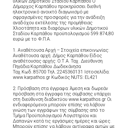
υλικών Δημοτικού Σταδίου Καρπάθου Ο
Δήμαρχος Καρπάθου προκηρύσσει διεθνή
ηλεκτρονικό ανοικτό διαγωνισμό με
σφραγισμένες προσφορές για την ανάδειξη
αναδόχου εκτέλεσης της προμήθειας
Χλοοτάπητα και διαφόρων υλικών Δημοτικού
Σταδίου Καρπάθου προϋπολογισμού 599.874,80
ευρώ με το Φ.Π.Α.
1. Αναθέτουσα Αρχή – Στοιχεία επικοινωνίας:
Αναθέτουσα αρχή: Δήμος Καρπάθου Είδος
αναθέτουσας αρχής: Ο.Τ.Α. Ταχ. Διεύθυνση
Πηγάδια Καρπάθου Δωδεκάνησα
Ταχ.Κωδ.:85700 Τηλ.:2245360131 Ιστοσελίδα:
www.karpathos.gr Κωδικός NUTS: EL421
2. Πρόσβαση στα έγγραφα: Άμεση και δωρεάν
πρόσβαση στα έγγραφα της σύμβασης υπάρχει
στη διεύθυνση διαδικτύου www.karpathos.gr Οι
ενδιαφερόμενοι μπορούν επίσης να λάβουν
γνώση των εγγράφων της σύμβασης από το
Τμήμα Προϋπολογισμού Λογιστηρίου και
Δαπανών κατά τις εργάσιμες ημέρες και ώρες.
Μπορούν επίσης να λάβουν αντίγραφα αυτών με