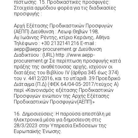
πίστωσης. 15. Προδικαστικές προσφυγές:
Στοιχεία αρμόδιου φορέα για τις διαδικασίες
προσφυγής :
Αρχή Εξέτασης Προδικαστικών Προσφυγών
(ΑΕΠΠ) Διεύθυνση : Λεωφ.Θηβών 198,
Αγ.Ιωάννης Ρέντης, κτίριο Κεράνης, Αθήνα
Τηλέφωνο : +30 2132141216 Ε-mail :
aepp@aepp-procurement.gr Διεύθυνση
Διαδικτύου : (URL) http ://www.aepp-
procurement.gr Σε περίπτωση προσφυγής κατά
πράξης της αναθέτουσας αρχής, ισχύουν οι
διατάξεις του Βιβλίου ΙV (άρθρα 345 έως 374)
του ν. 4412/2016, και το υπ’αριθ. 39 Προεδρικό
Διάταγμα (Π.Δ) (ΦΕΚ 64/04-05-2017/τεύχος Α)
περί «Κανονισμός εξέτασης Προδικαστικών
Προσφυγών ενώπιον της Αρχής Εξέτασης
Προδικαστικών Προσφυγών(ΑΕΠΠ)»
16. Δημοσιεύσεις: Η παρούσα απεστάλη με
ηλεκτρονικά μέσα για δημοσίευση στις
28/3/2023 στην Υπηρεσία Εκδόσεων της
Ευρωπαϊκής Ένωσης.