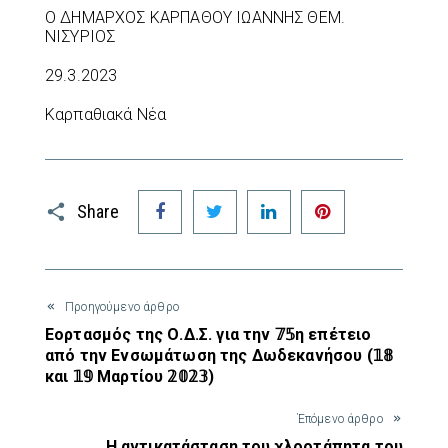
Ο ΔΗΜΑΡΧΟΣ ΚΑΡΠΑΘΟΥ ΙΩΑΝΝΗΣ ΘΕΜ.
ΝΙΣΥΡΙΟΣ
29.3.2023
Καρπαθιακά Νέα
Facebook
Twitter
LinkedIn
Pinterest
Share
Προηγούμενο άρθρο
Εορτασμός της Ο.Δ.Σ. για την 𝟟𝟝η επέτειο
από την Ενσωμάτωση της Δωδεκανήσου (𝟙𝟠
και 𝟙𝟡 Μαρτίου 𝟚𝟘𝟚𝟛)
Έπόμενο άρθρο
Η αντικατάσταση του χλοοτάπητα του