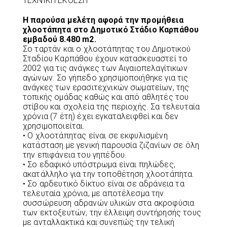
ΤΕΧΝΙΚΗ ΕΚΘΕΣΗ
Η παρούσα μελέτη αφορά την προμήθεια
χλοοτάπητα στο Δημοτικό Στάδιο Καρπάθου
εμβαδού 8.480 m2.
Σο ταρτάν και ο χλοοτάπητας του Δημοτικού
Σταδίου Καρπάθου έχουν κατασκευαστεί το
2002 για τις ανάγκες των Αιγαιοπελαγίτικων
αγώνων. Σο γήπεδο χρησιμοποιήθηκε για τις
ανάγκες των ερασιτεχνικών σωματείων, της
τοπικής ομάδας καθώς και από αθλητές του
στίβου και σχολεία της περιοχής. Σα τελευταία
χρόνια (7 έτη) έχει εγκαταλειφθεί και δεν
χρησιμοποιείται.
• Ο χλοοτάπητας είναι σε εκφυλισμένη
κατάσταση με γενική παρουσία ζιζανίων σε όλη
την επιφάνεια του γηπέδου.
• Σο εδαφικό υπόστρωμα είναι πηλώδες,
ακατάλληλο για την τοποθέτηση χλοοτάπητα.
• Σο αρδευτικό δίκτυο είναι σε αδράνεια τα
τελευταία χρόνια, με αποτέλεσμα την
συσσώρευση αδρανών υλικών στα ακροφύσια
των εκτοξευτών, την έλλειψη συντήρησής τους
με ανταλλακτικά και συνεπώς την τελική