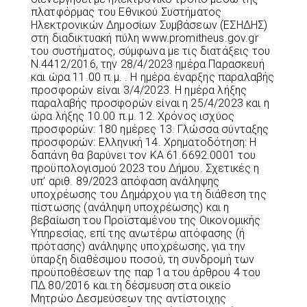
πλατφόρμας του Εθνικού Συστήματος
Ηλεκτρονικών Δημοσίων Συμβάσεων (ΕΣΗΔΗΣ)
στη διαδικτυακή πύλη www.promitheus.gov.gr
του συστήματος, σύμφωνα με τις διατάξεις του
Ν.4412/2016, την 28/4/2023 ημέρα Παρασκευή
και ώρα 11.00 π.μ. . Η ημέρα έναρξης παραλαβής
προσφορών είναι 3/4/2023. Η ημέρα λήξης
παραλαβής προσφορών είναι η 25/4/2023 και η
ώρα λήξης 10.00 π.μ. 12. Χρόνος ισχύος
προσφορών: 180 ημέρες 13. Γλώσσα σύνταξης
προσφορών: Ελληνική 14. Χρηματοδότηση: Η
δαπάνη θα βαρύνει τον ΚΑ 61.6692.0001 του
προϋπολογισμού 2023 του Δήμου. Σχετικές η
υπ’ αριθ. 89/2023 απόφαση ανάληψης
υποχρέωσης του Δημάρχου για τη διάθεση της
πίστωσης (ανάληψη υποχρέωσης) και η
βεβαίωση του Προϊσταμένου της Οικονομικής
Υπηρεσίας, επί της ανωτέρω απόφασης (ή
πρότασης) ανάληψης υποχρέωσης, για την
ύπαρξη διαθέσιμου ποσού, τη συνδρομή των
προϋποθέσεων της παρ 1α του άρθρου 4 του
ΠΔ 80/2016 και τη δέσμευση στα οικείο
Μητρώο Δεσμεύσεων της αντίστοιχης