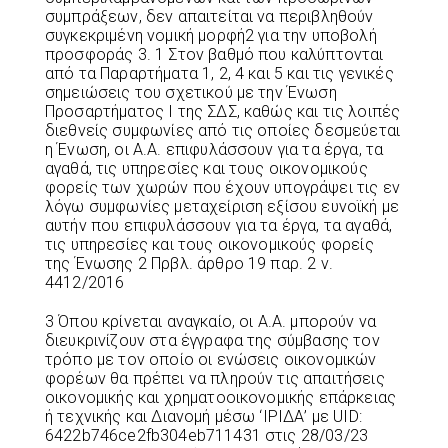
συμπράξεων, δεν απαιτείται να περιβληθούν
συγκεκριμένη νομική μορφή2 για την υποβολή
προσφοράς 3. 1 Στον βαθμό που καλύπτονται
από τα Παραρτήματα 1, 2, 4 και 5 και τις γενικές
σημειώσεις του σχετικού με την Ένωση
Προσαρτήματος I της ΣΔΣ, καθώς και τις λοιπές
διεθνείς συμφωνίες από τις οποίες δεσμεύεται
η Ένωση, οι A.A. επιφυλάσσουν για τα έργα, τα
αγαθά, τις υπηρεσίες και τους οικονομικούς
φορείς των χωρών που έχουν υπογράψει τις εν
λόγω συμφωνίες μεταχείριση εξίσου ευνοϊκή με
αυτήν που επιφυλάσσουν για τα έργα, τα αγαθά,
τις υπηρεσίες και τους οικονομικούς φορείς
της Ένωσης 2 Πρβλ. άρθρο 19 παρ. 2 ν.
4412/2016
3 Όπου κρίνεται αναγκαίο, οι Α.Α. μπορούν να
διευκρινίζουν στα έγγραφα της σύμβασης τον
τρόπο με τον οποίο οι ενώσεις οικονομικών
φορέων θα πρέπει να πληρούν τις απαιτήσεις
οικονομικής και χρηματοοικονομικής επάρκειας
ή τεχνικής και Διανομή μέσω ‘ΙΡΙΔΑ’ με UID:
6422b746ce2fb304eb711431 στις 28/03/23