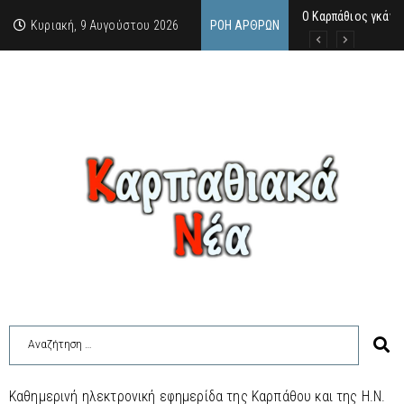
Ο Καρπάθιος γκάνγ
Από την πέτρα της
Η Κάρπαθος υπό τρ
Κυριακή, 9 Αυγούστου 2026
ΡΟΉ ΆΡΘΡΩΝ
Καθημερινή ηλεκτρονική εφημερίδα της Καρπάθου και της Η.Ν.