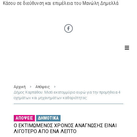
Κάσου σε διεύθυνση και επιμέλεια του Μανώλη Δημελλά
Αρχική
Απόψεις
Δήμος Καρπάθου: Μισό εκατομμύριο ευρώ για την προμήθεια 4
οχημάτων και μηχανημάτων καθαριότητας
ΑΠΌΨΕΙΣ
ΔΗΜΟΤΙΚΆ
Ο ΕΚΤΙΜΏΜΕΝΟΣ ΧΡΌΝΟΣ ΑΝΆΓΝΩΣΗΣ ΕΊΝΑΙ
ΛΙΓΌΤΕΡΟ ΑΠΌ ΈΝΑ ΛΕΠΤΌ