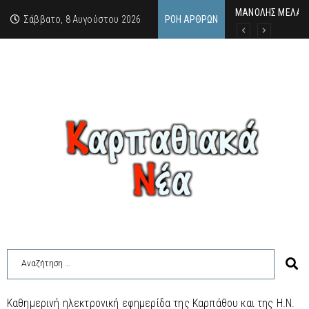
MΑΝΟΛΗΣ ΜΕΛΑΣ: 
ΕΚΔΗΛΩΣΗ ΤΙΜΗΣ 
Κάθε καλοκαίρι η 
Σάββατο, 8 Αυγούστου 2026
ΡΟΉ ΆΡΘΡΩΝ
Καθημερινή ηλεκτρονική εφημερίδα της Καρπάθου και της Η.Ν.