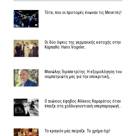
Τότε, που οι προτομές ένωναν τις Μενετές!
Οι δύο όψεις της γερμανικής κατοχής στην
Κάρπαθο: Hans Vogeler…
Μανώλης Γεραπετρίτης: Η εξομολόγηση του
συμπατριώτη μας για την υποκριτική,…
Ο αιώνιος έφηβος Αλέκος Καμαράτος όταν
έπαιξε στη χολλυγουντιανή υπερπαραγωγή…
Το κραγιόν μάς πείραξε. Το χρήμα όχι!