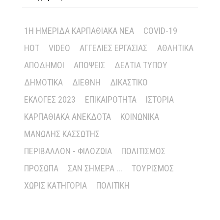
1Η ΗΜΕΡΊΔΑ ΚΑΡΠΑΘΙΑΚΆ ΝΈΑ
COVID-19
HOT
VIDEO
ΑΓΓΕΛΊΕΣ ΕΡΓΑΣΊΑΣ
ΑΘΛΗΤΙΚΆ
ΑΠΌΔΗΜΟΙ
ΑΠΌΨΕΙΣ
ΔΕΛΤΊΑ ΤΎΠΟΥ
ΔΗΜΟΤΙΚΆ
ΔΙΕΘΝΉ
ΔΙΚΑΣΤΙΚΌ
ΕΚΛΟΓΈΣ 2023
ΕΠΙΚΑΙΡΌΤΗΤΑ
ΙΣΤΟΡΊΑ
ΚΑΡΠΑΘΙΑΚΆ ΑΝΈΚΔΟΤΑ
ΚΟΙΝΩΝΙΚΆ
ΜΑΝΏΛΗΣ ΚΑΣΣΏΤΗΣ
ΠΕΡΙΒΆΛΛΟΝ - ΦΙΛΟΖΩΊΑ
ΠΟΛΙΤΙΣΜΌΣ
ΠΡΌΣΩΠΑ
ΣΑΝ ΣΉΜΕΡΑ ...
ΤΟΥΡΙΣΜΌΣ
ΧΩΡΊΣ ΚΑΤΗΓΟΡΊΑ
ΠΟΛΙΤΙΚΉ