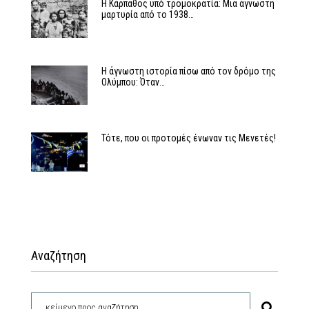
Η Κάρπαθος υπό τρομοκρατία: Μια άγνωστη
μαρτυρία από το 1938…
Η άγνωστη ιστορία πίσω από τον δρόμο της
Ολύμπου: Όταν…
Τότε, που οι προτομές ένωναν τις Μενετές!
Αναζήτηση