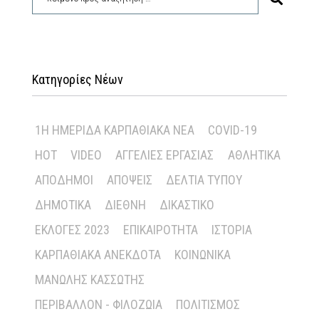
Κατηγορίες Νέων
1Η ΗΜΕΡΊΔΑ ΚΑΡΠΑΘΙΑΚΆ ΝΈΑ
COVID-19
HOT
VIDEO
ΑΓΓΕΛΊΕΣ ΕΡΓΑΣΊΑΣ
ΑΘΛΗΤΙΚΆ
ΑΠΌΔΗΜΟΙ
ΑΠΌΨΕΙΣ
ΔΕΛΤΊΑ ΤΎΠΟΥ
ΔΗΜΟΤΙΚΆ
ΔΙΕΘΝΉ
ΔΙΚΑΣΤΙΚΌ
ΕΚΛΟΓΈΣ 2023
ΕΠΙΚΑΙΡΌΤΗΤΑ
ΙΣΤΟΡΊΑ
ΚΑΡΠΑΘΙΑΚΆ ΑΝΈΚΔΟΤΑ
ΚΟΙΝΩΝΙΚΆ
ΜΑΝΏΛΗΣ ΚΑΣΣΏΤΗΣ
ΠΕΡΙΒΆΛΛΟΝ - ΦΙΛΟΖΩΊΑ
ΠΟΛΙΤΙΣΜΌΣ