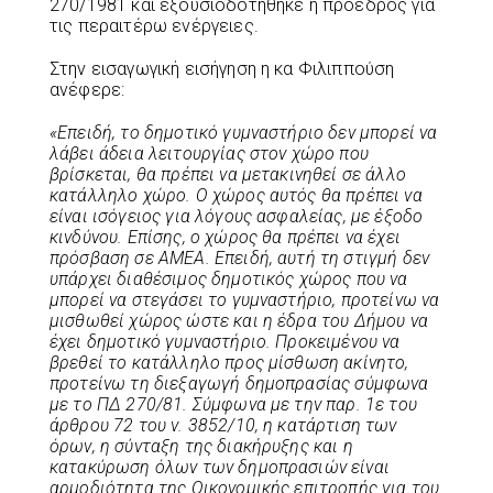
270/1981 και εξουσιοδοτήθηκε η πρόεδρος για
τις περαιτέρω ενέργειες.
Στην εισαγωγική εισήγηση η κα Φιλιππούση
ανέφερε:
«Επειδή, το δημοτικό γυμναστήριο δεν μπορεί να
λάβει άδεια λειτουργίας στον χώρο που
βρίσκεται, θα πρέπει να μετακινηθεί σε άλλο
κατάλληλο χώρο. Ο χώρος αυτός θα πρέπει να
είναι ισόγειος για λόγους ασφαλείας, με έξοδο
κινδύνου. Επίσης, ο χώρος θα πρέπει να έχει
πρόσβαση σε ΑΜΕΑ. Επειδή, αυτή τη στιγμή δεν
υπάρχει διαθέσιμος δημοτικός χώρος που να
μπορεί να στεγάσει το γυμναστήριο, προτείνω να
μισθωθεί χώρος ώστε και η έδρα του Δήμου να
έχει δημοτικό γυμναστήριο. Προκειμένου να
βρεθεί το κατάλληλο προς μίσθωση ακίνητο,
προτείνω τη διεξαγωγή δημοπρασίας σύμφωνα
με το ΠΔ 270/81. Σύμφωνα με την παρ. 1ε του
άρθρου 72 του ν. 3852/10, η κατάρτιση των
όρων, η σύνταξη της διακήρυξης και η
κατακύρωση όλων των δημοπρασιών είναι
αρμοδιότητα της Οικονομικής επιτροπής για του