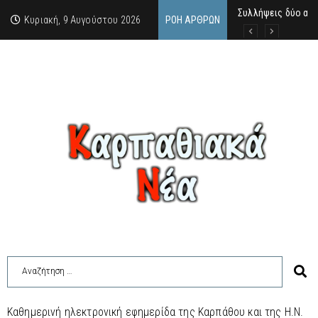
Συλλήψεις δύο ατ
Σαν σήμερα, 9.8.52
Η «Πρόοδος» τίμησ
Κυριακή, 9 Αυγούστου 2026
ΡΟΉ ΆΡΘΡΩΝ
Καθημερινή ηλεκτρονική εφημερίδα της Καρπάθου και της Η.Ν.