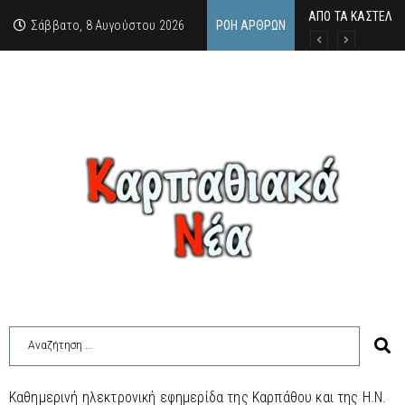
ΑΠΟ ΤΑ ΚΑΣΤΕΛΙΑ
Η άγνωστη ιστορί
Νέος Γραμματέας
Σάββατο, 8 Αυγούστου 2026
ΡΟΉ ΆΡΘΡΩΝ
Καθημερινή ηλεκτρονική εφημερίδα της Καρπάθου και της Η.Ν.