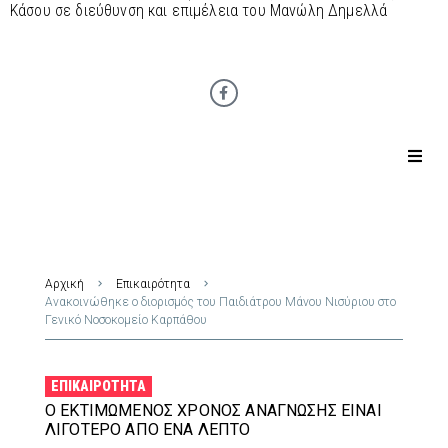
Κάσου σε διεύθυνση και επιμέλεια του Μανώλη Δημελλά
Αρχική
Επικαιρότητα
Ανακοινώθηκε ο διορισμός του Παιδιάτρου Μάνου Νισύριου στο
Γενικό Νοσοκομείο Καρπάθου
ΕΠΙΚΑΙΡΌΤΗΤΑ
Ο ΕΚΤΙΜΏΜΕΝΟΣ ΧΡΌΝΟΣ ΑΝΆΓΝΩΣΗΣ ΕΊΝΑΙ
ΛΙΓΌΤΕΡΟ ΑΠΌ ΈΝΑ ΛΕΠΤΌ