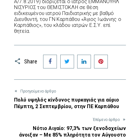
Α/7.8.2019) διορίζεται ο ιατρός ΕΜΜΑΝΟΥΗΛ
ΝΙΣΥΡΙΟΣ του ΘΕΜΙΣΤΟΚΛΗ σε θέση
ειδικευμένου ιατρού Παιδιατρικής με βαθμό
Διευθυντή, του ΓΝ Καρπάθου «Άγιος Ιωάννης ο
Καρπάθιος», του κλάδου ιατρών Ε.Σ.Υ. επί
θητεία.
Facebook
Twitter
LinkedIn
Pinterest
Share
Προηγούμενο άρθρο
Πολύ υψηλός κίνδυνος πυρκαγιάς για αύριο
Πέμπτη, 2 Σεπτεμβρίου, στην ΠΕ Καρπάθου
Έπόμενο άρθρο
Νότιο Αιγαίο: 97,3% των ξενοδοχείων
άνοιξαν – Με 85% πληρότητα τον Αύγουστο