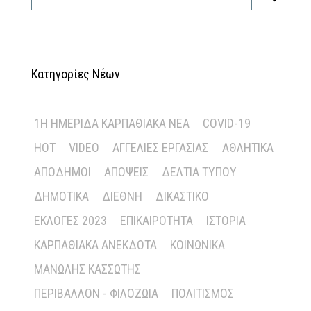
Κατηγορίες Νέων
1Η ΗΜΕΡΊΔΑ ΚΑΡΠΑΘΙΑΚΆ ΝΈΑ
COVID-19
HOT
VIDEO
ΑΓΓΕΛΊΕΣ ΕΡΓΑΣΊΑΣ
ΑΘΛΗΤΙΚΆ
ΑΠΌΔΗΜΟΙ
ΑΠΌΨΕΙΣ
ΔΕΛΤΊΑ ΤΎΠΟΥ
ΔΗΜΟΤΙΚΆ
ΔΙΕΘΝΉ
ΔΙΚΑΣΤΙΚΌ
ΕΚΛΟΓΈΣ 2023
ΕΠΙΚΑΙΡΌΤΗΤΑ
ΙΣΤΟΡΊΑ
ΚΑΡΠΑΘΙΑΚΆ ΑΝΈΚΔΟΤΑ
ΚΟΙΝΩΝΙΚΆ
ΜΑΝΏΛΗΣ ΚΑΣΣΏΤΗΣ
ΠΕΡΙΒΆΛΛΟΝ - ΦΙΛΟΖΩΊΑ
ΠΟΛΙΤΙΣΜΌΣ