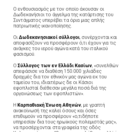
Ο ενθουσιασμός με τον οποίο άκουσαν οι
Δωδεκανήσιοι το άγγελμα της κατάρτισης του
Συντάγματος υπερέβει τα όρια μιας απλής
πατριωτικής ικανοποίησης.
Οι
Δωδεκανησιακοί σύλλογοι
, συνέρχονται και
αποφασίζουν να προσφέρουν ό,τι έχουν για τις
ανάγκες του ιερού αγώνα κατά του ιταλικού
φασισμού.
Ο
Σύλλογος των εν Ελλάδι Κασίων
, «συνελθών
απεφάσισε να διαθέση 150.000 χιλιάδες
δραχμές δια τον εθνικόν μας αγώνα εκ του
ταμείου του, ιδιαιτέρως δε οι Κάσιοι
εφοπλισταί διέθεσαν μεγάλα ποσά διά της
οργανώσεως των εφοπλιστών».
Η
Καρπαθιακή Ένωση Αθηνών
, με γραπτή
ανακοίνωσή της καλεί όσους και όσες
επιθυμούν να προσφέρουν «ο,τιδήποτε
υπηρεσίαν δια τους ηρωϊκούς πολεμιστάς μας»,
να προσέρχονται στα γραφεία της οδός