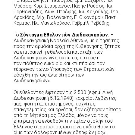
Παπαμανώλης, Γ. Γεωργίου, Εμμ. Ζαχάρης, Ιω.
Μαύρος, Κυρ. Σταυριανός, Πάρης Ρούσος, Ιω.
Παρθενιάδης, Λων. Πτρέφης, Ιω. Καζούλης, Γερ.
Δρακίδης, Μιχ. Βολονάκης, Γ. Οικονόμου, Παντ.
Καμμάς, Ηλ. Μανωλούκος, Γαβριήλ Ρεβύθης.
Το
Σύνταγμα Εθελοντών Δωδεκανησίων
. Η
Δωδεκανησιακή Νεολαία Αθηνών, με αίτησή της
προς την αρμόδια αρχή της Κυβέρνησης, ζήτησε
να επιτραπεί η εθελουσία κατάταξη των
Δωδεκανησίων «ίνα ούτω εις αυτούς η
πανιπόθητος ευκαιρία και κτυπήσωσι τον
τύρρανον των,ο Υπουργός των Στρατιωτικών
εδέχθη την ως άνω αίτησιν των
Δωδεκανησίων».
Οι εθελοντές έφτασαν τις 2.500 (εφημ. Αυγή
Δωδεκανησιακή 5.12.1940), «ακμαίοι λεβέντες
μας, φοιτηταί, επιστήμονες, τεχνίτες,
επαγγελματίες και εργάται, δεν εζήτησαν τίποτε
από τη Μητέρα μας Ελλάδα, μόνον να τους
επιτραπή να ενδυθούν την τιμίαν στολήν του
Έλληνος στρατιώτου, ώστε να εκδικηθούν το
αίμα των δολοφονημένων αδερφών μας».