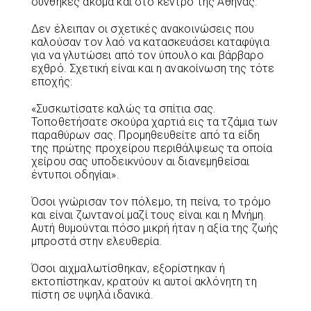
συνθήκες ακόμα και στο κέντρο της Αθήνας.
Δεν έλειπαν οι σχετικές ανακοινώσεις που
καλούσαν τον λαό να κατασκευάσει καταφύγια
για να γλυτώσει από τον ύπουλο και βάρβαρο
εχθρό. Σχετική είναι και η ανακοίνωση της τότε
εποχής:
«Συσκωτίσατε καλώς τα σπίτια σας.
Τοποθετήσατε σκούρα χαρτιά εις τα τζάμια των
παραθύρων σας. Προμηθευθείτε από τα είδη
της πρώτης προχείρου περιθάλψεως τα οποία
χείρου σας υποδεικνύουν αι διανεμηθείσαι
έντυποι οδηγίαι».
Όσοι γνώρισαν τον πόλεμο, τη πείνα, το τρόμο
και είναι ζωντανοί μαζί τους είναι και η Μνήμη.
Αυτή θυμούνται πόσο μικρή ήταν η αξία της ζωής
μπροστά στην ελευθερία.
Όσοι αιχμαλωτίσθηκαν, εξορίστηκαν ή
εκτοπίστηκαν, κρατούν κι αυτοί ακλόνητη τη
πίστη σε υψηλά ιδανικά.