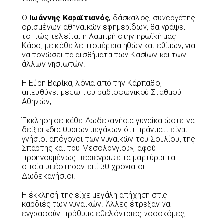
Ο
Ιωάννης Καραϊτιανός
, δάσκαλος, συνεργάτης
ορισμένων αθηναϊκών εφημερίδων, θα γράψει
το πώς τελείται η Λαμπρή στην ηρωϊκή μας
Κάσο, με κάθε λεπτομέρεια ηθών και εθίμων, για
να τονώσει τα αισθήματα των Κασίων και των
άλλων νησιωτών.
Η Εύρη Βαρίκα, λόγια από την Κάρπαθο,
απευθύνει μέσω του ραδιοφωνικού Σταθμού
Αθηνών,
Έκκληση σε κάθε Δωδεκανήσια γυναίκα ώστε να
δείξει «δια θυσιών μεγάλων ότι πράγματι είναι
γνήσιοι απόγονοι των γυναικών του Σουλίου, της
Σπάρτης και του Μεσολογγίου», αφού
προηγουμένως περιέγραψε τα μαρτύρια τα
οποία υπέστησαν επί 30 χρόνια οι
Δωδεκανήσιοι.
Η έκκλησή της είχε μεγάλη απήχηση στις
καρδιές των γυναικών. Άλλες έτρεξαν να
εγγραφούν πρόθυμα εθελόντριες νοσοκόμες,