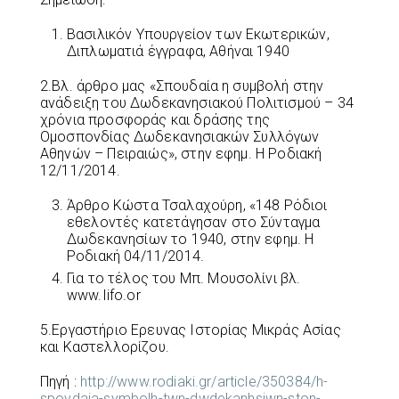
Βασιλικόν Υπουργείον των Εκωτερικών,
Διπλωματιά έγγραφα, Αθήναι 1940
2.Βλ. άρθρο μας «Σπουδαία η συμβολή στην
ανάδειξη του Δωδεκανησιακού Πολιτισμού – 34
χρόνια προσφοράς και δράσης της
Ομοσπονδίας Δωδεκανησιακών Συλλόγων
Αθηνών – Πειραιώς», στην εφημ. Η Ροδιακή
12/11/2014.
Άρθρο Κώστα Τσαλαχούρη, «148 Ρόδιοι
εθελοντές κατετάγησαν στο Σύνταγμα
Δωδεκανησίων το 1940, στην εφημ. Η
Ροδιακή 04/11/2014.
Για το τέλος του Μπ. Μουσολίνι βλ.
www.Iifo.or
5.Εργαστήριο Ερευνας Ιστορίας Μικράς Ασίας
και Καστελλορίζου.
Πηγή :
http://www.rodiaki.gr/article/350384/h-
spoydaia-symbolh-twn-dwdekanhsiwn-ston-