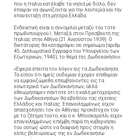
που η Ιταλία κατέλαβε τα νησιά με δόλο, δεν
έπαψαν να αγωνίζονται για την λευτεριά και την
επανένταξη στη μητέρα Ελλάδα.
Ενδεικτική είναι η συνομιλία μεταξύ του τότε
πρωθυπουργού Ι. Μεταξά στον Πρεσβευτή της
Ιταλίας στην Αθήνα (21 Αυγούστου 1939). Ο
δικτάτορας θα καταγράψει σε σημείωμα (αριθμ.
45, Διπλωματικά Έγγραφα του Υπουργείου των
Εξωτερικών, 1940), το θέμα της Δωδεκανήσου:
«Έφερα έπειτα τον λόγον εις τα Δωδεκάνησα.
Τα είπον ότι ημείς ουδεμίαν έχομεν επιθυμίαν
να εμφανιζώμεθα επεμβαίνοντες εις τα
εσωτερικά των Δωδεκανήσων, αλλά
εθεωρήσαμεν πάντοτε ότι η καλή μεταχείρισις
των Δωδεκανησίων θα εβελτίου τας σχέσεις
Ελλάδος και Ιταλίας. Επανειλημμένως είχον
απασχολήσει τον εν Αθήναις προκάτοχον του
με το ζήτημα τούτο, και ο κ. Μποσκαρέλλι είχεν
επανειλημμένως επέμβη παρά τη κυβερνήσει
του ούτως ώστε να διαφανή προς στιγμήν η
ελπίς βελτιώσεως της εν Δωδεκανήσω