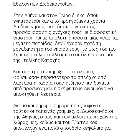
Εθελοντών Δωδεκανησίων.
Στην Αθήνα και στον Πειραιά, εκεί όπου
εγκαταστάθηκαν από προηγούμενα χρόνια
Δωδεκανήσιοι, εκεί όπου οι νησιώτες
προσάρμοσαν τις ανάγκες τους με διαφορετική
διάσταση και με απόλυτη αποδοχή μιας νέας και
μεγάλης πατρίδας, δεν ξέχασαν ποτέ τη
μοναδικότητα του νησιού τους, το φως του πιο
λαμπερού ήλιου αλλά και το απόλυτο σκοτάδι
της Ιταλικής Κατοχής.
Και τώρα με την κήρυξη του πολέμου,
φούσκωσαν περισσότερο τα σπλάχνα από
λαχτάρα, η καρδιά τους χτύπησε πιο δυνατά
από προσμονή και η σκέψη τους είναι μόνο να
αποκτηθεί η λευτεριά.
Ακόμα και σήμερα, σήμερα που γράφονται
τούτες οι ταπεινές γραμμές, οι Δωδεκανήσιοι
της Αθήνας, όπως και των άλλων περιοχών της
Χώρας μας, καθώς και του Εξωτερικού,
αποτελούν ένα πολύ σπουδαίο κεφάλαιο για