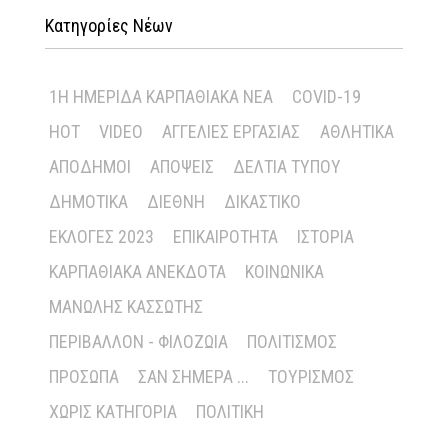
Κατηγορίες Νέων
1Η ΗΜΕΡΊΔΑ ΚΑΡΠΑΘΙΑΚΆ ΝΈΑ
COVID-19
HOT
VIDEO
ΑΓΓΕΛΊΕΣ ΕΡΓΑΣΊΑΣ
ΑΘΛΗΤΙΚΆ
ΑΠΌΔΗΜΟΙ
ΑΠΌΨΕΙΣ
ΔΕΛΤΊΑ ΤΎΠΟΥ
ΔΗΜΟΤΙΚΆ
ΔΙΕΘΝΉ
ΔΙΚΑΣΤΙΚΌ
ΕΚΛΟΓΈΣ 2023
ΕΠΙΚΑΙΡΌΤΗΤΑ
ΙΣΤΟΡΊΑ
ΚΑΡΠΑΘΙΑΚΆ ΑΝΈΚΔΟΤΑ
ΚΟΙΝΩΝΙΚΆ
ΜΑΝΏΛΗΣ ΚΑΣΣΏΤΗΣ
ΠΕΡΙΒΆΛΛΟΝ - ΦΙΛΟΖΩΊΑ
ΠΟΛΙΤΙΣΜΌΣ
ΠΡΌΣΩΠΑ
ΣΑΝ ΣΉΜΕΡΑ ...
ΤΟΥΡΙΣΜΌΣ
ΧΩΡΊΣ ΚΑΤΗΓΟΡΊΑ
ΠΟΛΙΤΙΚΉ