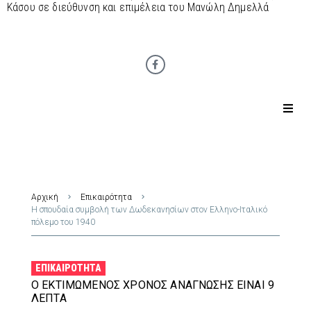
Κάσου σε διεύθυνση και επιμέλεια του Μανώλη Δημελλά
Αρχική
Επικαιρότητα
Η σπουδαία συμβολή των Δωδεκανησίων στον Ελληνο-Ιταλικό
πόλεμο του 1940
ΕΠΙΚΑΙΡΌΤΗΤΑ
Ο ΕΚΤΙΜΏΜΕΝΟΣ ΧΡΌΝΟΣ ΑΝΆΓΝΩΣΗΣ ΕΊΝΑΙ 9
ΛΕΠΤΆ