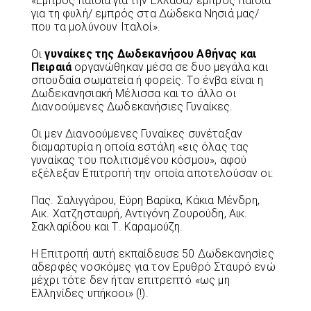
«Εμπρός παιδιά για την Ελλάδα/ εμπρός παιδιά
για τη φυλή/ εμπρός στα Δώδεκα Νησιά μας/
που τα μολύνουν Ιταλοί».
Οι
γυναίκες της Δωδεκανήσου Αθήνας και
Πειραιά
οργανώθηκαν μέσα σε δυο μεγάλα και
σπουδαία σωματεία ή φορείς. Το ένβα είναι η
Δωδεκανησιακή Μέλισσα και το άλλο οι
Διανοούμενες Δωδεκανήσιες Γυναίκες.
Οι μεν Διανοούμενες Γυναίκες συνέταξαν
διαμαρτυρία η οποία εστάλη «εις όλας τας
γυναίκας του πολιτισμένου κόσμου», αφού
εξέλεξαν Επιτροπή την οποία αποτελούσαν οι:
Πας. Σαλιγγάρου, Εύρη Βαρίκα, Κάκια Μένδρη,
Αικ. Χατζησταυρή, Αντιγόνη Ζουρούδη, Αικ.
Σακλαρίδου και Τ. Καραμούζη.
Η Επιτροπή αυτή εκπαίδευσε 50 Δωδεκανησίες
αδερφές νοσκόμες για τον Ερυθρό Σταυρό ενώ
μέχρι τότε δεν ήταν επιτρεπτό «ως μη
Ελληνίδες υπήκοοι» (!).