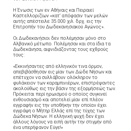
Η Ένωσις των εν Αθήναις και Πειραιεί
Καστελλοριζίων «κατ’ απόφασιν των μελών
αυτής απέστειλε 35.000 χιλ. δρχ. εις την
Επιτροπήν του Δωδεκανησιακού Αγώνος».
Οι Δωδεκανήσιοι δεν πολέμησαν μόνο στο
Αλβανικό μέτωπο. Πολέμησαν και στα ίδια τα
Δωδεκάνησα, αιφνιδιάζοντας τους εχθρούς
τους:
«Εκκινήσαντες από ελληνικόν τινα όρμον,
απεβιβάσθησαν εις μίαν των Δώδε Νήσων και
επέτυχον να συλλάβουν ολόκληρον το
φυλάκειον των καραμπινιέρων, επιστρέψαντες
ακολούθως εις την βάσιν της εξορμήσεώς των.
Πρόκειται περί ηρωισμού ο οποίος συγκινεί
ενθουσιασμό και αποτελεί μίαν επί πλέον
εγγραφήν εις την υποθήκην την οποίαν έχει
εγγράψη ο Μήτηρ Ελλάς επί της τύχης των
Δώδεκα Νήσων. Η ελληνική ψυχή δεν έχει
άλλους λόγους να ειπή αυτήν την στιγμήν από
ένα υπερήφανον Εύγε!»