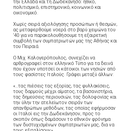
την Ελλάδα και τη Δωδεκάνησο: ηθικό,
πολιτισμικό, επιστημονικό, κοινωνικό και
οικονομικό.
Χωρίς σειρά αξιολόγησης προσώπων ή θεσμών,
ας μεταφερθούμε νοερά στο βαρύ χειμώνα του
’40 για να παρακολουθήσουμε τη εξαιρετική
συμβολή των συμπατριωτών μας της Αθήνας και
του Πειραιά.
Ο Μιχ. Καλογερόπουλος, συνεχίζει να
αρθρογραφεί στον ελληνικό Τύπο για τα δεινά
που έχουν υποτσεί οι κάτοικοι των νησιών από
τους φασίστες Ιταλούς. Γράφει μεταξύ άλλων:
«…τας πιέσεις τας εξορίας, τας φυλλακίσεις,
τους δαρμούς μέχρι αίματος, τα βασανιστήρια,
τας δημεύσεις περιουσιών, τας δολοφονίας και
την ύλην την ατελείωτον σειράν των
απανθρώπων μεθόδων, τας οποίας εφήρμοσαν
οι Ιταλοί εις την Δωδεκάνησον, προς το
σκοπόν όπως δαμάσουν το εθνικόν φρόνημα
των δυστυχισμένων συμπατριωτών μας, δια να
τους εξιταλίσουν».