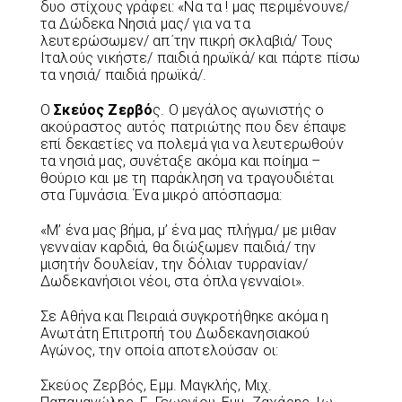
δυο στίχους γράφει: «Να τα ! μας περιμένουνε/
τα Δώδεκα Νησιά μας/ για να τα
λευτερώσωμεν/ απ΄την πικρή σκλαβιά/ Τους
Ιταλούς νικήστε/ παιδιά ηρωϊκά/ και πάρτε πίσω
τα νησιά/ παιδιά ηρωϊκά/.
Ο
Σκεύος Ζερβό
ς. Ο μεγάλος αγωνιστής ο
ακούραστος αυτός πατριώτης που δεν έπαψε
επί δεκαετίες να πολεμά για να λευτερωθούν
τα νησιά μας, συνέταξε ακόμα και ποίημα –
θούριο και με τη παράκληση να τραγουδιέται
στα Γυμνάσια. Ένα μικρό απόσπασμα:
«Μ’ ένα μας βήμα, μ’ ένα μας πλήγμα/ με μιθαν
γενναίαν καρδιά, θα διώξωμεν παιδιά/ την
μισητήν δουλείαν, την δόλιαν τυρρανίαν/
Δωδεκανήσιοι νέοι, στα όπλα γενναίοι».
Σε Αθήνα και Πειραιά συγκροτήθηκε ακόμα η
Ανωτάτη Επιτροπή του Δωδεκανησιακού
Αγώνος, την οποία αποτελούσαν οι:
Σκεύος Ζερβός, Εμμ. Μαγκλής, Μιχ.