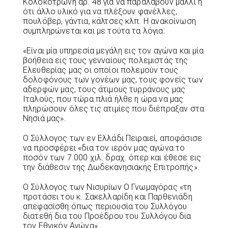
Κολοκοτρώνη αρ. 48 για να παραλάβουν μαλλί ή
ότι άλλο υλικό για να πλέξουν φανέλλες,
πουλόβερ, γάντια, κάλτσες κλπ. Η ανακοίνωση
συμπληρώνεται και με τούτα τα λόγια:
«Είναι μία υπηρεσία μεγάλη εις τον αγώνα και μία
βοήθεια εις τους γενναίους πολεμιστάς της
Ελευθερίας μας οι οποίοι πολεμούν τους
δολοφόνους των γονέων μας, τους φονείς των
αδερφών μας, τους άτιμους τυρράνους μας
Ιταλούς, που τώρα πλιά ήλθε η ώρα να μας
πληρώσουν όλες τις ατιμίες που διέπραξαν στα
Νησιά μας».
Ο Σύλλογος των εν Ελλάδι Πειραιεί, αποφάσισε
να προσφέρει «δια τον ιερόν μας αγώνα το
ποσόν των 7.000 χιλ. δραχ. όπερ και έθεσε εις
την διάθεσιν της Δωδεκανησιακής Επιτροπής».
Ο Σύλλογος των Νισυρίων Ο Γνωμαγόρας «τη
προτάσει του κ. Σακελλαρίδη και Παρθενιάδη
απεφασίσθη όπως περιουσία του Συλλόγου
διατεθή δια του Προέδρου του Συλλόγου δια
τον Εθνικόν Αγώνα».