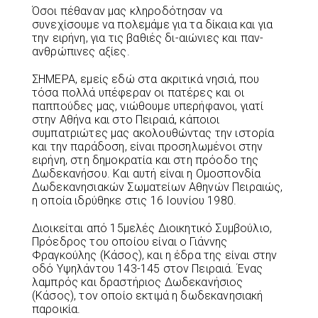
Όσοι πέθαναν μας κληροδότησαν να
συνεχίσουμε να πολεμάμε για τα δίκαια και για
την ειρήνη, για τις βαθιές δι-αιώνιες και παν-
ανθρώπινες αξίες.
ΣΗΜΕΡΑ, εμείς εδώ στα ακριτικά νησιά, που
τόσα πολλά υπέφεραν οι πατέρες και οι
παππούδες μας, νιώθουμε υπερήφανοι, γιατί
στην Αθήνα και στο Πειραιά, κάποιοι
συμπατριώτες μας ακολουθώντας την ιστορία
και την παράδοση, είναι προσηλωμένοι στην
ειρήνη, στη δημοκρατία και στη πρόοδο της
Δωδεκανήσου. Και αυτή είναι η Ομοσπονδία
Δωδεκανησιακών Σωματείων Αθηνών Πειραιώς,
η οποία ιδρύθηκε στις 16 Ιουνίου 1980.
Διοικείται από 15μελές Διοικητικό Συμβούλιο,
Πρόεδρος του οποίου είναι ο Γιάννης
Φραγκούλης (Κάσος), και η έδρα της είναι στην
οδό Υψηλάντου 143-145 στον Πειραιά. Ένας
λαμπρός και δραστήριος Δωδεκανήσιος
(Κάσος), τον οποίο εκτιμά η δωδεκανησιακή
παροικία.