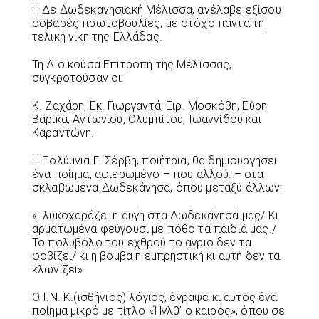
Η Δε Δωδεκανησιακή Μέλισσα, ανέλαβε εξίσου
σοβαρές πρωτοβουλίες, με στόχο πάντα τη
τελική νίκη της Ελλάδας.
Τη Διοικούσα Επιτροπή της Μέλισσας,
συγκροτούσαν οι:
Κ. Ζαχάρη, Εκ. Γιωργαντά, Ειρ. Μοσκόβη, Εύρη
Βαρίκα, Αντωνίου, Ολυμπίτου, Ιωαννίδου και
Καραντώνη.
Η Πολύμνια Γ. Σέρβη, ποιήτρια, θα δημιουργήσει
ένα ποίημα, αφιερωμένο – που αλλού: – στα
σκλαβωμένα Δωδεκάνησα, όπου μεταξύ άλλων:
«Γλυκοχαράζει η αυγή στα Δωδεκάνησά μας/ Κι
αρματωμένα φεύγουσι με πόθο τα παιδιά μας./
Το πολυβόλο του εχθρού το άγριο δεν τα
φοβίζει/ κι η βόμβα η εμπρηστική κι αυτή δεν τα
κλωνίζει».
Ο Ι.Ν. Κ.(ισθήνιος) λόγιος, έγραψε κι αυτός ένα
ποίημα μικρό με τίτλο «Ήγλθ’ ο καιρός», όπου σε