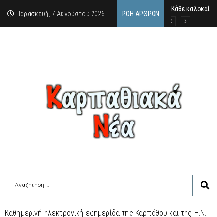
Κάθε καλοκαίρι 
Οι δύο όψεις τ
Απόρρητα ντοκο
Παρασκευή, 7 Αυγούστου 2026
ΡΟΉ ΆΡΘΡΩΝ
Καθημερινή ηλεκτρονική εφημερίδα της Καρπάθου και της Η.Ν.