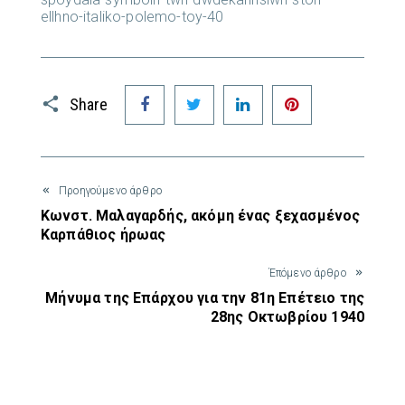
ellhno-italiko-polemo-toy-40
Facebook
Twitter
LinkedIn
Pinterest
Share
Προηγούμενο άρθρο
Κωνστ. Μαλαγαρδής, ακόμη ένας ξεχασμένος
Καρπάθιος ήρωας
Έπόμενο άρθρο
Μήνυμα της Επάρχου για την 81η Επέτειο της
28ης Οκτωβρίου 1940