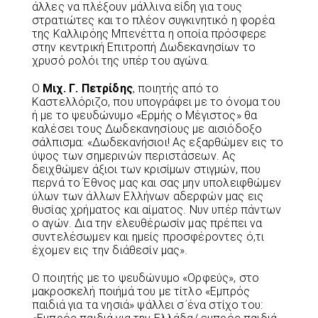
άλλες να πλέξουν μάλλινα είδη για τους
στρατιώτες και το πλέον συγκινητικό η φορέα
της Καλλιρόης Μπενέττα η οποία πρόσφερε
στην κεντρική Επιτροπή Δωδεκανησίων το
χρυσό ρολόι της υπέρ του αγώνα.
Ο
Μιχ. Γ. Πετρίδης
, ποιητής από το
Καστελλόριζο, που υπογράφει με το όνομα του
ή με το ψευδώνυμο «Ερμής ο Μέγιστος» θα
καλέσει τους Δωδεκανησίους με αισιόδοξο
σάλπισμα: «Δωδεκανήσιοι! Ας εξαρθώμεν εις το
ύψος των σημερινών περιστάσεων. Ας
δειχθώμεν άξιοι των κρισίμων στιγμών, που
περνά το Έθνος μας και σας μην υπολειφθώμεν
ύλων των άλλων Ελλήνων αδερφών μας εις
θυσίας χρήματος και αίματος. Νυν υπέρ πάντων
ο αγών. Δια την ελευθέρωσίν μας πρέπει να
συντελέσωμεν και ημείς προσφέροντες ό,τι
έχομεν εις την διάθεσίν μας».
Ο ποιητής με το ψευδώνυμο «Ορφεύς», στο
μακροσκελή ποιήμά του με τίτλο «Εμπρός
παιδιά για τα νησιά» ψάλλει σ΄ένα στίχο του: