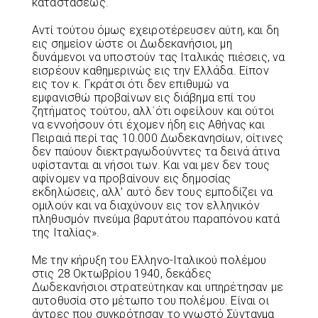
καταστάσεως.
Αντί τούτου όμως εχειροτέρευσεν αύτη, και δη
εις σημείον ώστε οι Δωδεκανήσιοι, μη
δυνάμενοι να υποστούν τας Ιταλικάς πιέσεις, να
εισρέουν καθημερινώς εις την Ελλάδα. Είπον
εις τον κ. Γκράτσι ότι δεν επιθυμώ να
εμφανισθώ προβαίνων εις διάβημα επί του
ζητήματος τούτου, αλλ΄ότι οφείλουν και ούτοι
να εννοήσουν ότι έχομεν ήδη εις Αθήνας και
Πειραιά περί τας 10.000 Δωδεκανησίων, οίτινες
δεν παύουν διεκτραγωδούνντες τα δεινά άτινα
υφίστανται αι νήσοι των. Και ναι μεν δεν τους
αφίνομεν να προβαίνουν εις δημοσίας
εκδηλώσεις, αλλ’ αυτό δεν τους εμποδίζει να
ομιλούν και να διαχύνουν εις τον ελληνικόν
πληθυσμόν πνεύμα βαρυτάτου παραπόνου κατά
της Ιταλίας».
Με την κήρυξη του Ελληνο-Ιταλικού πολέμου
στις 28 Οκτωβρίου 1940, δεκάδες
Δωδεκανήσιοι στρατεύτηκαν και υπηρέτησαν με
αυτοθυσία στο μέτωπο του πολέμου. Είναι οι
άντρες που συγκρότησαν το γνωστό Σύνταγμα