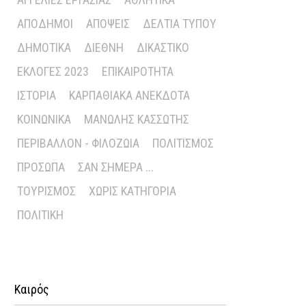
ΑΠΌΔΗΜΟΙ
ΑΠΌΨΕΙΣ
ΔΕΛΤΊΑ ΤΎΠΟΥ
ΔΗΜΟΤΙΚΆ
ΔΙΕΘΝΉ
ΔΙΚΑΣΤΙΚΌ
ΕΚΛΟΓΈΣ 2023
ΕΠΙΚΑΙΡΌΤΗΤΑ
ΙΣΤΟΡΊΑ
ΚΑΡΠΑΘΙΑΚΆ ΑΝΈΚΔΟΤΑ
ΚΟΙΝΩΝΙΚΆ
ΜΑΝΏΛΗΣ ΚΑΣΣΏΤΗΣ
ΠΕΡΙΒΆΛΛΟΝ - ΦΙΛΟΖΩΊΑ
ΠΟΛΙΤΙΣΜΌΣ
ΠΡΌΣΩΠΑ
ΣΑΝ ΣΉΜΕΡΑ ...
ΤΟΥΡΙΣΜΌΣ
ΧΩΡΊΣ ΚΑΤΗΓΟΡΊΑ
ΠΟΛΙΤΙΚΉ
Καιρός