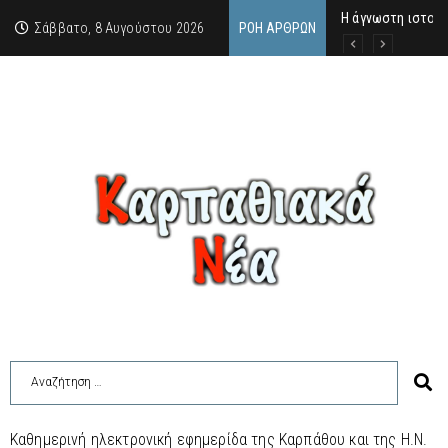
Η άγνωστη ιστορί
Νέος Γραμματέας
Σύγκληση Λαϊκής
Σάββατο, 8 Αυγούστου 2026
ΡΟΉ ΆΡΘΡΩΝ
Καθημερινή ηλεκτρονική εφημερίδα της Καρπάθου και της Η.Ν.