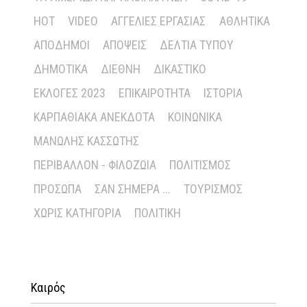
HOT
VIDEO
ΑΓΓΕΛΊΕΣ ΕΡΓΑΣΊΑΣ
ΑΘΛΗΤΙΚΆ
ΑΠΌΔΗΜΟΙ
ΑΠΌΨΕΙΣ
ΔΕΛΤΊΑ ΤΎΠΟΥ
ΔΗΜΟΤΙΚΆ
ΔΙΕΘΝΉ
ΔΙΚΑΣΤΙΚΌ
ΕΚΛΟΓΈΣ 2023
ΕΠΙΚΑΙΡΌΤΗΤΑ
ΙΣΤΟΡΊΑ
ΚΑΡΠΑΘΙΑΚΆ ΑΝΈΚΔΟΤΑ
ΚΟΙΝΩΝΙΚΆ
ΜΑΝΏΛΗΣ ΚΑΣΣΏΤΗΣ
ΠΕΡΙΒΆΛΛΟΝ - ΦΙΛΟΖΩΊΑ
ΠΟΛΙΤΙΣΜΌΣ
ΠΡΌΣΩΠΑ
ΣΑΝ ΣΉΜΕΡΑ ...
ΤΟΥΡΙΣΜΌΣ
ΧΩΡΊΣ ΚΑΤΗΓΟΡΊΑ
ΠΟΛΙΤΙΚΉ
Καιρός