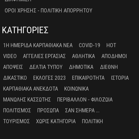
ΟΡΟΙ ΧΡΗΣΗΣ - ΠΟΛΙΤΙΚΗ ΑΠΟΡΡΗΤΟΥ
ΚΑΤΗΓΟΡΙΕΣ
1Η ΗΜΕΡΊΔΑ ΚΑΡΠΑΘΙΑΚΆ ΝΈΑ
COVID-19
HOT
VIDEO
ΑΓΓΕΛΊΕΣ ΕΡΓΑΣΊΑΣ
ΑΘΛΗΤΙΚΆ
ΑΠΌΔΗΜΟΙ
ΑΠΌΨΕΙΣ
ΔΕΛΤΊΑ ΤΎΠΟΥ
ΔΗΜΟΤΙΚΆ
ΔΙΕΘΝΉ
ΔΙΚΑΣΤΙΚΌ
ΕΚΛΟΓΈΣ 2023
ΕΠΙΚΑΙΡΌΤΗΤΑ
ΙΣΤΟΡΊΑ
ΚΑΡΠΑΘΙΑΚΆ ΑΝΈΚΔΟΤΑ
ΚΟΙΝΩΝΙΚΆ
ΜΑΝΏΛΗΣ ΚΑΣΣΏΤΗΣ
ΠΕΡΙΒΆΛΛΟΝ - ΦΙΛΟΖΩΊΑ
ΠΟΛΙΤΙΣΜΌΣ
ΠΡΌΣΩΠΑ
ΣΑΝ ΣΉΜΕΡΑ ...
ΤΟΥΡΙΣΜΌΣ
ΧΩΡΊΣ ΚΑΤΗΓΟΡΊΑ
ΠΟΛΙΤΙΚΉ