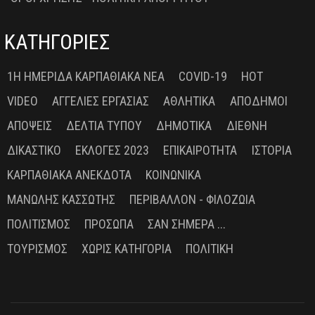
ΚΑΤΗΓΟΡΙΕΣ
1Η ΗΜΕΡΊΔΑ ΚΑΡΠΑΘΙΑΚΆ ΝΈΑ
COVID-19
HOT
VIDEO
ΑΓΓΕΛΊΕΣ ΕΡΓΑΣΊΑΣ
ΑΘΛΗΤΙΚΆ
ΑΠΌΔΗΜΟΙ
ΑΠΌΨΕΙΣ
ΔΕΛΤΊΑ ΤΎΠΟΥ
ΔΗΜΟΤΙΚΆ
ΔΙΕΘΝΉ
ΔΙΚΑΣΤΙΚΌ
ΕΚΛΟΓΈΣ 2023
ΕΠΙΚΑΙΡΌΤΗΤΑ
ΙΣΤΟΡΊΑ
ΚΑΡΠΑΘΙΑΚΆ ΑΝΈΚΔΟΤΑ
ΚΟΙΝΩΝΙΚΆ
ΜΑΝΏΛΗΣ ΚΑΣΣΏΤΗΣ
ΠΕΡΙΒΆΛΛΟΝ - ΦΙΛΟΖΩΊΑ
ΠΟΛΙΤΙΣΜΌΣ
ΠΡΌΣΩΠΑ
ΣΑΝ ΣΉΜΕΡΑ ...
ΤΟΥΡΙΣΜΌΣ
ΧΩΡΊΣ ΚΑΤΗΓΟΡΊΑ
ΠΟΛΙΤΙΚΉ