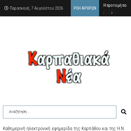
Η προτομή που 
Ο αιώνιος έφηβ
Δικαστική απόφ
Παρασκευή, 7 Αυγούστου 2026
ΡΟΉ ΆΡΘΡΩΝ
Καθημερινή ηλεκτρονική εφημερίδα της Καρπάθου και της Η.Ν.