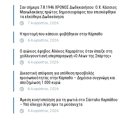
Σαν σήμερα 7.8.1946 ΧΡΟΝΟΣ Δωδεκανήσου: Ο Χ. Κάσσιος
Μανωλακάκης πρώτος δημοσιογράφος που επισκέφθηκε
τα ελεύθερα Δωδεκάνησα
7 Αυγούστου, 2026
Η προτομή που κάποιοι φοβήθηκαν στην Κάρπαθο
6 Αυγούστου, 2026
Ο αιώνιος έφηβος Αλέκος Καμαράτος όταν έπαιξε στη
χολλυγουντιανή υπερπαραγωγή «Ο Λέων της Σπάρτης»
6 Αυγούστου, 2026
Δικαστική απόφαση για υπόθεση προσβολής
προσωπικότητας στην Κάρπαθο – Δημόσια συγγνώμη και
αποζημίωση 1.000 ευρώ
6 Αυγούστου, 2026
Άμεση κινητοποίηση για τη φωτιά στο Σάνταλο Καρπάθου
– Υπό έλεγχο λίγο πριν τα μεσάνυχτα
6 Αυγούστου, 2026