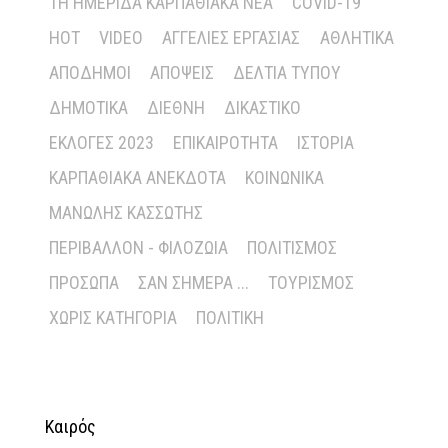
1Η ΗΜΕΡΊΔΑ ΚΑΡΠΑΘΙΑΚΆ ΝΈΑ
COVID-19
HOT
VIDEO
ΑΓΓΕΛΊΕΣ ΕΡΓΑΣΊΑΣ
ΑΘΛΗΤΙΚΆ
ΑΠΌΔΗΜΟΙ
ΑΠΌΨΕΙΣ
ΔΕΛΤΊΑ ΤΎΠΟΥ
ΔΗΜΟΤΙΚΆ
ΔΙΕΘΝΉ
ΔΙΚΑΣΤΙΚΌ
ΕΚΛΟΓΈΣ 2023
ΕΠΙΚΑΙΡΌΤΗΤΑ
ΙΣΤΟΡΊΑ
ΚΑΡΠΑΘΙΑΚΆ ΑΝΈΚΔΟΤΑ
ΚΟΙΝΩΝΙΚΆ
ΜΑΝΏΛΗΣ ΚΑΣΣΏΤΗΣ
ΠΕΡΙΒΆΛΛΟΝ - ΦΙΛΟΖΩΊΑ
ΠΟΛΙΤΙΣΜΌΣ
ΠΡΌΣΩΠΑ
ΣΑΝ ΣΉΜΕΡΑ ...
ΤΟΥΡΙΣΜΌΣ
ΧΩΡΊΣ ΚΑΤΗΓΟΡΊΑ
ΠΟΛΙΤΙΚΉ
Καιρός