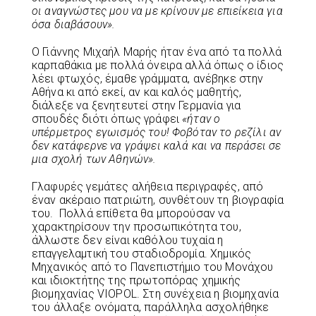
οι αναγνώστες μου να με κρίνουν με επιείκεια για
όσα διαβάσουν».
Ο Γιάννης Μιχαήλ Μαρής ήταν ένα από τα πολλά
καρπαθάκια με πολλά όνειρα αλλά όπως ο ίδιος
λέει φτωχός, έμαθε γράμματα, ανέβηκε στην
Αθήνα κι από εκεί, αν και καλός μαθητής,
διάλεξε να ξενητευτεί στην Γερμανία για
σπουδές διότι όπως γράφει
«ήταν ο
υπέρμετρος εγωισμός του! Φοβόταν το ρεζίλι αν
δεν κατάφερνε να γράψει καλά και να περάσει σε
μια σχολή των Αθηνών».
Γλαφυρές γεμάτες αλήθεια περιγραφές, από
έναν ακέραιο πατριώτη, συνθέτουν τη βιογραφία
του. Πολλά επίθετα θα μπορούσαν να
χαρακτηρίσουν την προσωπικότητα του,
άλλωστε δεν είναι καθόλου τυχαία η
επαγγελαμτική του σταδιοδρομία. Χημικός
Μηχανικός από το Πανεπιστήμιο του Μονάχου
και ιδιοκτήτης της πρωτοπόρας χημικής
βιομηχανίας VIOPOL. Στη συνέχεια η βιομηχανία
του άλλαξε ονόματα, παράλληλα ασχολήθηκε