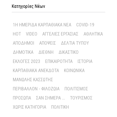
Κατηγορίες Νέων
1Η ΗΜΕΡΊΔΑ ΚΑΡΠΑΘΙΑΚΆ ΝΈΑ
COVID-19
HOT
VIDEO
ΑΓΓΕΛΊΕΣ ΕΡΓΑΣΊΑΣ
ΑΘΛΗΤΙΚΆ
ΑΠΌΔΗΜΟΙ
ΑΠΌΨΕΙΣ
ΔΕΛΤΊΑ ΤΎΠΟΥ
ΔΗΜΟΤΙΚΆ
ΔΙΕΘΝΉ
ΔΙΚΑΣΤΙΚΌ
ΕΚΛΟΓΈΣ 2023
ΕΠΙΚΑΙΡΌΤΗΤΑ
ΙΣΤΟΡΊΑ
ΚΑΡΠΑΘΙΑΚΆ ΑΝΈΚΔΟΤΑ
ΚΟΙΝΩΝΙΚΆ
ΜΑΝΏΛΗΣ ΚΑΣΣΏΤΗΣ
ΠΕΡΙΒΆΛΛΟΝ - ΦΙΛΟΖΩΊΑ
ΠΟΛΙΤΙΣΜΌΣ
ΠΡΌΣΩΠΑ
ΣΑΝ ΣΉΜΕΡΑ ...
ΤΟΥΡΙΣΜΌΣ
ΧΩΡΊΣ ΚΑΤΗΓΟΡΊΑ
ΠΟΛΙΤΙΚΉ