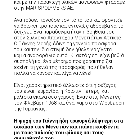
και με την παραγωγή υλικών μονώσεων φτάσαμε
στην MARISPOLYMERS AE.
Αγαπούσε, πονούσε τον τόπο του και φρόντιζε
να βρίσκει τρόπους και εντελώς αθόρυβα να το
δείχνει. Ένα παράδειγμα ήταν η βοήθεια του
στον Σύλλογο Απανταχού Μενετιάτων Αττικής.
Ο Γιάννης Μαρής έδινε τη γενναία προσφορά
του και την ίδια στιγμή δεν ήθελε να γίνεται
καμιά αναφορά για αυτό. Κι αυτό γιατί είχε βαθιά
συστολή και ένα μέτρημα που χαρακτηρίζει
εκείνη τη γενιά της προσφοράς που ήθελαν
πολλά να κάνουν και λίγα να λένε!
Είναι χαρακτηριστικό άλλωστε ότι η σύζυγος
του είναι Γερμανίδα, η Κρίστιν Πέτερς, και
μάλιστα έκανα δυο γάμους! Έναν στις Μενετές,
τον Φλεβάρη 1968 και ένα γάμο στο Wiesbaden
της Γερμανίας!
Η ψυχή του Γιάννη ήδη τριγυρνά λέφτερη στα
σοκάκια των Μενετών και πιάνει κουβέντα
με τους παλιούς του φίλους και τους
συμμαθητές του.