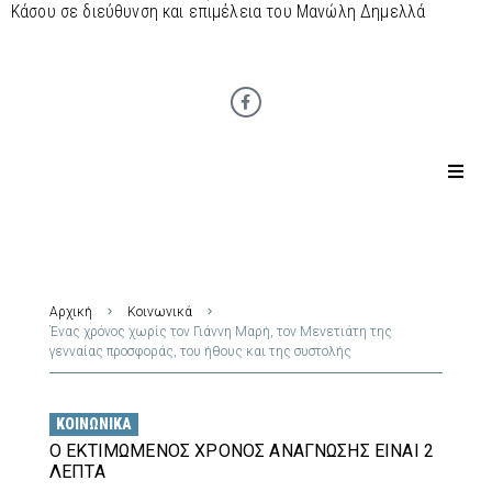
Κάσου σε διεύθυνση και επιμέλεια του Μανώλη Δημελλά
Αρχική
Κοινωνικά
Ένας χρόνος χωρίς τον Γιάννη Μαρή, τον Μενετιάτη της
γενναίας προσφοράς, του ήθους και της συστολής
ΚΟΙΝΩΝΙΚΆ
Ο ΕΚΤΙΜΏΜΕΝΟΣ ΧΡΌΝΟΣ ΑΝΆΓΝΩΣΗΣ ΕΊΝΑΙ 2
ΛΕΠΤΆ