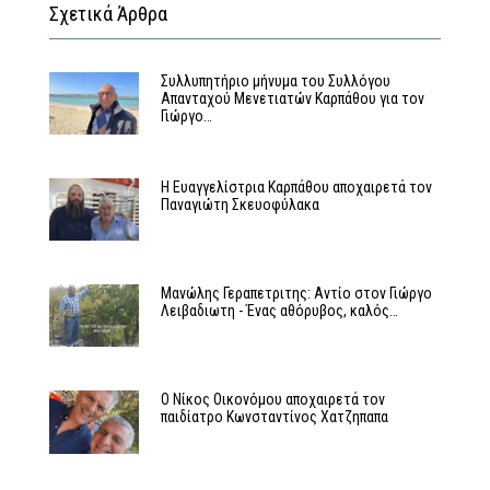
Σχετικά Άρθρα
Συλλυπητήριο μήνυμα του Συλλόγου
Απανταχού Μενετιατών Καρπάθου για τον
Γιώργο…
Η Ευαγγελίστρια Καρπάθου αποχαιρετά τον
Παναγιώτη Σκευοφύλακα
Μανώλης Γεραπετριτης: Αντίο στον Γιώργο
Λειβαδιωτη - Ένας αθόρυβος, καλός…
Ο Νίκος Οικονόμου αποχαιρετά τον
παιδίατρο Κωνσταντίνος Χατζηπαπα