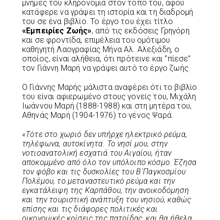
μνήμες του κληρονομιά στον τόπο του, αφού
κατάφερε να γράψει τη ιστορία και τη διαδρομή
του σε ένα βιβλίο. Το έργο του έχει τίτλο
«Εμπειρίες Ζωής»
, από τις εκδόσεις Γρηγόρη
και σε φροντίδα, επιμέλεια του ομότιμου
καθηγητή Λαογραφίας Μήνα Αλ. Αλεξιάδη, ο
οποίος, είναι αλήθεια, ότι πρότεινε και “πίεσε”
τον Γιάννη Μαρή να γράψει αυτό το έργο ζωής.
Ο Γιάννης Μαρής μάλιστα αναφέρει ότι το βιβλίο
του είναι αφιερωμένο στους γονείς του, Μιχάλη
Ιωάννου Μαρή (1888-1988) και στη μητέρα του,
Αθηνάς Μαρή (1904-1976) το γένος Ψαρά.
«Τότε στο χωριό δεν υπήρχε ηλεκτρικό ρεύμα,
τηλέφωνα, αυτοκίνητα. Το νησί μου, στην
νοτιοανατολική εσχατιά του Αιγαίου, ήταν
αποκομμένο από όλο τον υπόλοιπο κόσμο.
Έζησα
τον φόβο και τις δυσκολίες του Β΄Παγκοσμίου
Πολέμου, το μεταναστευτικό ρεύμα και την
εγκατάλειψη της Καρπάθου, την ανοικοδόμηση
και την τουριστική ανάπτυξη του νησιού, καθώς
επίσης και τις διάφορες πολιτικές και
οικονομικές κρίσεις της πατρίδας, και θα ήθελα