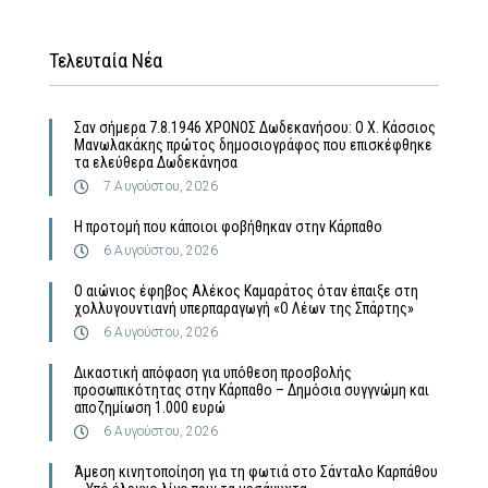
Τελευταία Νέα
Σαν σήμερα 7.8.1946 ΧΡΟΝΟΣ Δωδεκανήσου: Ο Χ. Κάσσιος
Μανωλακάκης πρώτος δημοσιογράφος που επισκέφθηκε
τα ελεύθερα Δωδεκάνησα
7 Αυγούστου, 2026
Η προτομή που κάποιοι φοβήθηκαν στην Κάρπαθο
6 Αυγούστου, 2026
Ο αιώνιος έφηβος Αλέκος Καμαράτος όταν έπαιξε στη
χολλυγουντιανή υπερπαραγωγή «Ο Λέων της Σπάρτης»
6 Αυγούστου, 2026
Δικαστική απόφαση για υπόθεση προσβολής
προσωπικότητας στην Κάρπαθο – Δημόσια συγγνώμη και
αποζημίωση 1.000 ευρώ
6 Αυγούστου, 2026
Άμεση κινητοποίηση για τη φωτιά στο Σάνταλο Καρπάθου