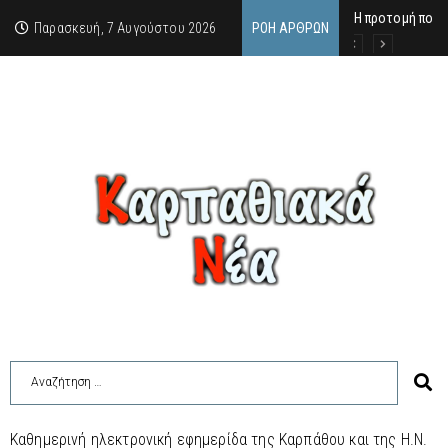
Η προτομή που 
Ο αιώνιος έφηβ
Δικαστική απόφ
Παρασκευή, 7 Αυγούστου 2026
ΡΟΉ ΆΡΘΡΩΝ
Καθημερινή ηλεκτρονική εφημερίδα της Καρπάθου και της Η.Ν.