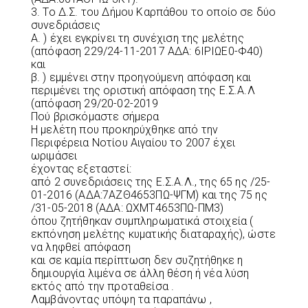
3. Το Δ.Σ. του Δήμου Καρπάθου το οποίο σε δύο
συνεδριάσεις
Α. ) έχει εγκρίνει τη συνέχιση της μελέτης
(απόφαση 229/24-11-2017 ΑΔΑ: 6ΙΡΙΩΕ0-Φ40)
και
β. ) εμμένει στην προηγούμενη απόφαση και
περιμένει της οριστική απόφαση της Ε.Σ.Α.Λ
(απόφαση 29/20-02-2019
Πού βρισκόμαστε σήμερα
Η μελέτη που προκηρύχθηκε από την
Περιφέρεια Νοτίου Αιγαίου το 2007 έχει
ωριμάσει
έχοντας εξεταστεί:
από 2 συνεδριάσεις της Ε.Σ.Α.Λ., της 65 ης /25-
01-2016 (ΑΔΑ:7ΑΖΘ4653ΠΩ-ΨΓΜ) και της 75 ης
/31-05-2018 (ΑΔΑ: ΩΧΜΤ4653ΠΩ-ΠΜ3)
όπου ζητήθηκαν συμπληρωματικά στοιχεία (
εκπόνηση μελέτης κυματικής διαταραχής), ώστε
να ληφθεί απόφαση
και σε καμία περίπτωση δεν συζητήθηκε η
δημιουργία λιμένα σε άλλη θέση ή νέα λύση
εκτός από την προταθείσα .
Λαμβάνοντας υπόψη τα παραπάνω ,