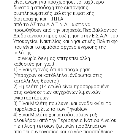
είναι ανάγκη να προχωρήσει το ταχύτερο
δυνατό η αποδοχή της εκπόνησης
συμπληρωματικής μελέτης κυματικής
διαταραχής και Π.Π.Π.Α
από το ΔΣ του Δ.Λ.Τ.Ν.Δ. , ώστε να
προωθηθούν από την υπηρεσία Περιβάλλοντος
Δωδεκανήσου προς συζήτηση στην Ε.Σ.Α.Λ. του
Υπουργείου Ναυτιλίας και Νησιωτικής Πολιτικής
που είναι το αρμόδιο όργανο έγκρισης της
μελέτης .
Η συγκυρία δεν μας επιτρέπει άλλη
καθυστέρηση ,γιατί :
1) Είναι γεγονός ότι θα προχωρήσει
(Υπάρχουν οι κατάλληλοι άνθρωποι στις
κατάλληλες θέσεις )
2) Η μελέτη (14 ετών) είναι προσαρμοσμένη
στις ανάγκες των συγχρόνων λιμενικών
εγκαταστάσεων
3) Είναι Μελέτη που λύνει και αναδεικνύει το
παραλιακό μέτωπο των Πηγαδίων
4) Είναι Μελέτη χρηματοδοτούμενη εξ
ολοκλήρου από την Περιφέρεια Νότιου Αιγαίου .
Η επίλυση τέτοιων ζωτικών προβλημάτων
απαιτεί συνεργασίες και κοινές προσπάθειες