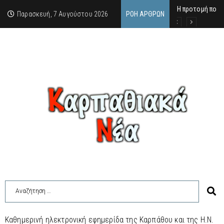
Η προτομή που 
Ο αιώνιος έφηβ
Δικαστική απόφ
Παρασκευή, 7 Αυγούστου 2026
ΡΟΉ ΆΡΘΡΩΝ
Καθημερινή ηλεκτρονική εφημερίδα της Καρπάθου και της Η.Ν.