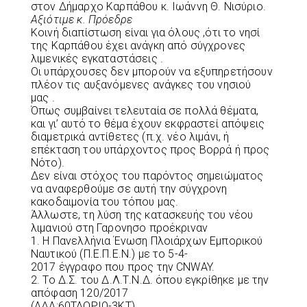
στον Δήμαρχο Καρπάθου κ. Ιωάννη Θ. Νισύριο.
Αξιότιμε κ. Πρόεδρε
Κοινή διαπίστωση είναι για όλους ,ότι το νησί
της Καρπάθου έχει ανάγκη από σύγχρονες
λιμενικές εγκαταστάσεις .
Οι υπάρχουσες δεν μπορούν να εξυπηρετήσουν
πλέον τις αυξανόμενες ανάγκες του νησιού
μας .
Όπως συμβαίνει τελευταία σε πολλά θέματα,
και γι’ αυτό το θέμα έχουν εκφραστεί απόψεις
διαμετρικά αντίθετες (π.χ. νέο λιμάνι, ή
επέκταση του υπάρχοντος προς Βορρά ή προς
Νότο).
Δεν είναι στόχος του παρόντος σημειώματος
να αναφερθούμε σε αυτή την σύγχρονη
κακοδαιμονία του τόπου μας.
Άλλωστε, τη λύση της κατασκευής του νέου
λιμανιού στη Γαρονησο προέκριναν
1. Η Πανελλήνια Ένωση Πλοιάρχων Εμπορικού
Ναυτικού (Π.Ε.Π.Ε.Ν.) με το 5-4-
2017 έγγραφο που προς την CNWAY.
2. Το Δ.Σ. του Δ.Λ.Τ.Ν.Δ. όπου εγκρίθηκε με την
απόφαση 120/2017
(ΑΔΑ:60ΤΑΟΡΙΩ-3ΚΤ).