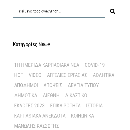
Κατηγορίες Νέων
1Η ΗΜΕΡΊΔΑ ΚΑΡΠΑΘΙΑΚΆ ΝΈΑ
COVID-19
HOT
VIDEO
ΑΓΓΕΛΊΕΣ ΕΡΓΑΣΊΑΣ
ΑΘΛΗΤΙΚΆ
ΑΠΌΔΗΜΟΙ
ΑΠΌΨΕΙΣ
ΔΕΛΤΊΑ ΤΎΠΟΥ
ΔΗΜΟΤΙΚΆ
ΔΙΕΘΝΉ
ΔΙΚΑΣΤΙΚΌ
ΕΚΛΟΓΈΣ 2023
ΕΠΙΚΑΙΡΌΤΗΤΑ
ΙΣΤΟΡΊΑ
ΚΑΡΠΑΘΙΑΚΆ ΑΝΈΚΔΟΤΑ
ΚΟΙΝΩΝΙΚΆ
ΜΑΝΏΛΗΣ ΚΑΣΣΏΤΗΣ