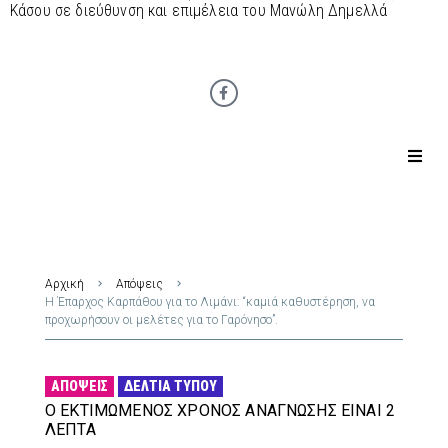
Κάσου σε διεύθυνση και επιμέλεια του Μανώλη Δημελλά
Αρχική
Απόψεις
Η Έπαρχος Καρπάθου για το Λιμάνι: “καμιά καθυστέρηση, να
προχωρήσουν οι μελέτες για το Γαρόνησο”.
ΑΠΌΨΕΙΣ
ΔΕΛΤΊΑ ΤΎΠΟΥ
Ο ΕΚΤΙΜΏΜΕΝΟΣ ΧΡΌΝΟΣ ΑΝΆΓΝΩΣΗΣ ΕΊΝΑΙ 2
ΛΕΠΤΆ