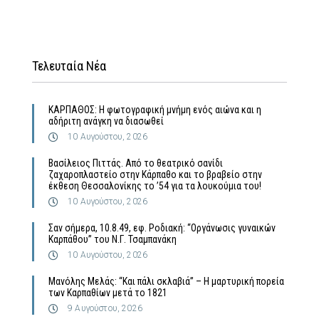
Τελευταία Νέα
ΚΑΡΠΑΘΟΣ: Η φωτογραφική μνήμη ενός αιώνα και η
αδήριτη ανάγκη να διασωθεί
10 Αυγούστου, 2026
Βασίλειος Πιττάς. Από το θεατρικό σανίδι
ζαχαροπλαστείο στην Κάρπαθο και το βραβείο στην
έκθεση Θεσσαλονίκης το ’54 για τα λουκούμια του!
10 Αυγούστου, 2026
Σαν σήμερα, 10.8.49, εφ. Ροδιακή: “Οργάνωσις γυναικών
Καρπάθου” του Ν.Γ. Τσαμπανάκη
10 Αυγούστου, 2026
Μανόλης Μελάς: “Και πάλι σκλαβιά” – Η μαρτυρική πορεία
των Καρπαθίων μετά το 1821
9 Αυγούστου, 2026