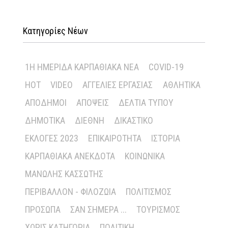
Κατηγορίες Νέων
1Η ΗΜΕΡΊΔΑ ΚΑΡΠΑΘΙΑΚΆ ΝΈΑ
COVID-19
HOT
VIDEO
ΑΓΓΕΛΊΕΣ ΕΡΓΑΣΊΑΣ
ΑΘΛΗΤΙΚΆ
ΑΠΌΔΗΜΟΙ
ΑΠΌΨΕΙΣ
ΔΕΛΤΊΑ ΤΎΠΟΥ
ΔΗΜΟΤΙΚΆ
ΔΙΕΘΝΉ
ΔΙΚΑΣΤΙΚΌ
ΕΚΛΟΓΈΣ 2023
ΕΠΙΚΑΙΡΌΤΗΤΑ
ΙΣΤΟΡΊΑ
ΚΑΡΠΑΘΙΑΚΆ ΑΝΈΚΔΟΤΑ
ΚΟΙΝΩΝΙΚΆ
ΜΑΝΏΛΗΣ ΚΑΣΣΏΤΗΣ
ΠΕΡΙΒΆΛΛΟΝ - ΦΙΛΟΖΩΊΑ
ΠΟΛΙΤΙΣΜΌΣ
ΠΡΌΣΩΠΑ
ΣΑΝ ΣΉΜΕΡΑ ...
ΤΟΥΡΙΣΜΌΣ
ΧΩΡΊΣ ΚΑΤΗΓΟΡΊΑ
ΠΟΛΙΤΙΚΉ