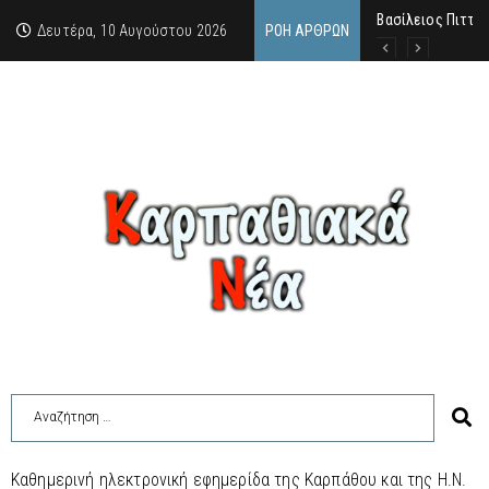
Βασίλειος Πιττάς
Σαν σήμερα, 10.8
Μανόλης Μελάς: “
Δευτέρα, 10 Αυγούστου 2026
ΡΟΉ ΆΡΘΡΩΝ
Καθημερινή ηλεκτρονική εφημερίδα της Καρπάθου και της Η.Ν.