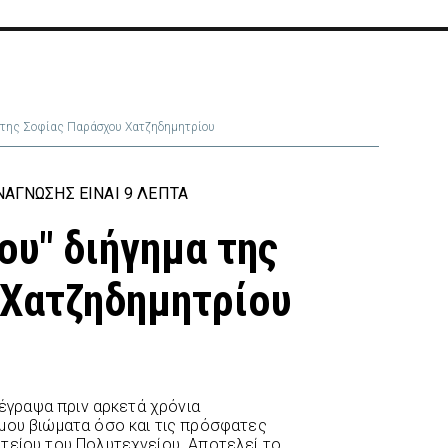
α της Σοφίας Παράσχου Χατζηδημητρίου
ΆΓΝΩΣΗΣ ΕΊΝΑΙ 9 ΛΕΠΤΆ
ου" διήγημα της
 Χατζηδημητρίου
ο έγραψα πριν αρκετά χρόνια
μου βιώματα όσο και τις πρόσφατες
τείου του Πολυτεχνείου. Αποτελεί το