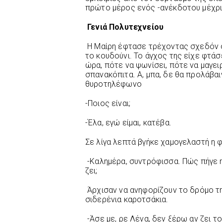
πρώτο μέρος ενός -ανέκδοτου μέχρι
Γενιά Πολυτεχνείου
Η Μαίρη έφτασε τρέχοντας σχεδόν σ
το κουδούνι. Το άγχος της είχε φτάσ
ώρα, πότε να ψωνίσει, πότε να μαγειρ
σπανακόπιτα. Α, μπα, δε θα προλάβα
θυροτηλέφωνο
-Ποιος είναι;
-Έλα, εγώ είμαι, κατέβα.
Σε λίγα λεπτά βγήκε χαμογελαστή η φ
-Καλημέρα, συντρόφισσα. Πώς πήγε η
ζει;
Άρχισαν να ανηφορίζουν το δρόμο τ
σιδερένια καροτσάκια.
-Άσε με, ρε Λένα, δεν ξέρω αν ζει τ