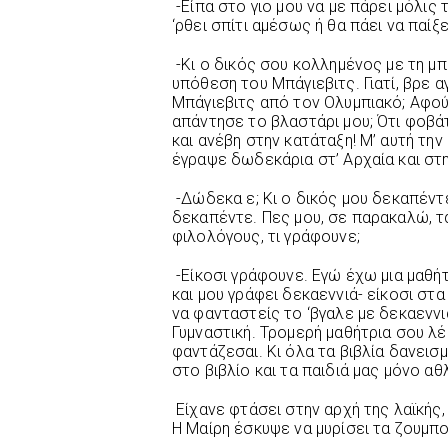
-Είπα στο γιο μου να με πάρει μόλις 
‘ρθει σπίτι αμέσως ή θα πάει να παί
-Κι ο δικός σου κολλημένος με τη μπά
υπόθεση του Μπάγιεβιτς. Γιατί, βρε α
Μπάγιεβιτς από τον Ολυμπιακό; Αφού 
απάντησε το βλαστάρι μου; Ότι φοβάτ
και ανέβη στην κατάταξη! Μ’ αυτή τη
έγραψε δωδεκάρια στ’ Αρχαία και σ
-Δώδεκα ε; Κι ο δικός μου δεκαπέντ
δεκαπέντε. Πες μου, σε παρακαλώ, τ
φιλολόγους, τι γράφουνε;
-Είκοσι γράφουνε. Εγώ έχω μια μαθήτ
και μου γράφει δεκαεννιά- είκοσι στα
να φανταστείς το ‘βγαλε με δεκαεννι
Γυμναστική. Τρομερή μαθήτρια σου λέ
φαντάζεσαι. Κι όλα τα βιβλία δανεισμ
στο βιβλίο και τα παιδιά μας μόνο αθ
Είχανε φτάσει στην αρχή της λαϊκής, 
Η Μαίρη έσκυψε να μυρίσει τα ζουμπο