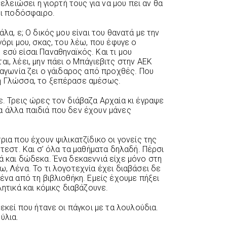
τελειώσει η γιορτή τους για να μου πει αν θα
ξει ποδόσφαιρο.
λα, ε; Ο δικός μου είναι του θανατά με την
γόρι μου, σκας, του λέω, που έφυγε ο
εσύ είσαι Παναθηναϊκός. Και τι μου
αι, λέει, μην πάει ο Μπάγιεβιτς στην ΑΕΚ
ν αγωνία ζει ο γάιδαρος από προχθές. Που
τη Γλώσσα, το ξεπέρασε αμέσως.
ε. Τρεις ώρες τον διάβαζα Αρχαία κι έγραψε
α άλλα παιδιά που δεν έχουν μάνες
ρια που έχουν ψιλικατζίδικο οι γονείς της
 τεστ. Και σ’ όλα τα μαθήματα δηλαδή. Πέρσι
ά και δώδεκα. Ένα δεκαεννιά είχε μόνο στη
ω, Λένα. Το τι λογοτεχνία έχει διαβάσει δε
ένα από τη βιβλιοθήκη. Εμείς έχουμε πήξει
λητικά και κόμικς διαβάζουνε.
εκεί που ήτανε οι πάγκοι με τα λουλούδια.
ύλια.