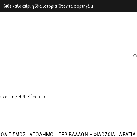
Κάθε καλοκαίρι η ίδια ιστορία: Όταν τα φορτηγά μένουν στο λιμάνι και η
 και της Η.Ν. Κάσου σε
ΠΟΛΙΤΙΣΜΌΣ
ΑΠΌΔΗΜΟΙ
ΠΕΡΙΒΆΛΛΟΝ – ΦΙΛΟΖΩΊΑ
ΔΕΛΤΊΑ