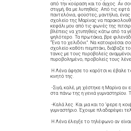
από την κούραση και το άγχος. Αν σο
στιγμή, θα με λυπηθείς. Από τις εφτ
παντελόνια, φούστες, μαντήλια, ένας
σχολείο της Μαρίνας να παρακολουθή
κεφάλι μου από τις φωνές της πιτσιρ
βλέπεις να χτυπηθείς κάτω από τα γ
ψηλότερο. Τα πρωτάκια, βρε φιλενάδα
“Ένα το χελιδόνι”. Να κατουριέσαι σο
σχολείο καθότι πεμπτάκι, διάβαζε το 
τανκς με τους πυροβολείς αναμμένου
πυροβολημένο, προβολείς τους λένε, 
Η Λένα άφησε το καρότσι κι έβαλε τ
κινητό της.
-Σιγά, καλέ, μη χέστηκε η Μαρίνα αν 
στα πάνω της η γενιά γυμναστηρίου.
-Καλά λες. Και μια και το ‘φερε η κου
γυμναστήριο. Έχουμε πλαδαρέψει τελε
Η Λένα έλεγξε το τηλέφωνο αν είναι