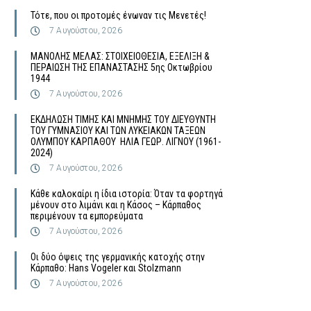
Τότε, που οι προτομές ένωναν τις Μενετές!
7 Αυγούστου, 2026
MΑΝΟΛΗΣ ΜΕΛΑΣ: ΣΤΟΙΧΕΙΟΘΕΣΙΑ, ΕΞΕΛΙΞΗ &
ΠΕΡΑΙΩΣΗ ΤΗΣ ΕΠΑΝΑΣΤΑΣΗΣ 5ης Οκτωβρίου
1944
7 Αυγούστου, 2026
ΕΚΔΗΛΩΣΗ ΤΙΜΗΣ ΚΑΙ ΜΝΗΜΗΣ ΤΟΥ ΔΙΕΥΘΥΝΤΗ
ΤΟΥ ΓΥΜΝΑΣΙΟΥ ΚΑΙ ΤΩΝ ΛΥΚΕΙΑΚΩΝ ΤΑΞΕΩΝ
ΟΛΥΜΠΟΥ ΚΑΡΠΑΘΟΥ ΗΛΙΑ ΓΕΩΡ. ΛΙΓΝΟΥ (1961-
2024)
7 Αυγούστου, 2026
Κάθε καλοκαίρι η ίδια ιστορία: Όταν τα φορτηγά
μένουν στο λιμάνι και η Κάσος – Κάρπαθος
περιμένουν τα εμπορεύματα
7 Αυγούστου, 2026
Οι δύο όψεις της γερμανικής κατοχής στην
Κάρπαθο: Hans Vogeler και Stolzmann
7 Αυγούστου, 2026