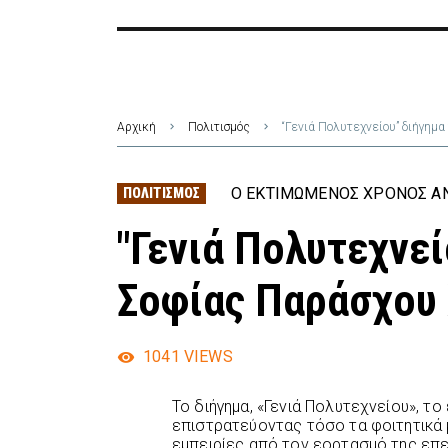
Αρχική
Πολιτισμός
“Γενιά Πολυτεχνείου” διήγημ
Ο ΕΚΤΙΜΏΜΕΝΟΣ ΧΡΌΝΟΣ ΑΝ
ΠΟΛΙΤΙΣΜΌΣ
"Γενιά Πολυτεχνεί
Σοφίας Παράσχου
1041
VIEWS
Το διήγημα, «Γενιά Πολυτεχνείου», τ
επιστρατεύοντας τόσο τα φοιτητικά 
εμπειρίες από τον εορτασμό της επε