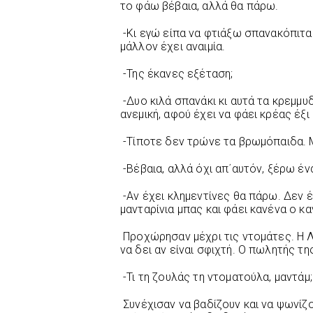
το φάω βέβαια, αλλά θα πάρω.
-Κι εγώ είπα να φτιάξω σπανακόπιτα 
μάλλον έχει αναιμία.
-Της έκανες εξέταση;
-Δυο κιλά σπανάκι κι αυτά τα κρεμμυδ
ανεμική, αφού έχει να φάει κρέας έξι 
-Τίποτε δεν τρώνε τα βρωμόπαιδα. Μ
-Βέβαια, αλλά όχι απ΄αυτόν, ξέρω έν
-Αν έχει κλημεντίνες θα πάρω. Δεν 
μανταρίνια μπας και φάει κανένα ο κ
Προχώρησαν μέχρι τις ντομάτες. Η Λέ
να δει αν είναι σφιχτή. Ο πωλητής τη
-Τι τη ζουλάς τη ντοματούλα, μαντάμ;
Συνέχισαν να βαδίζουν και να ψωνίζ