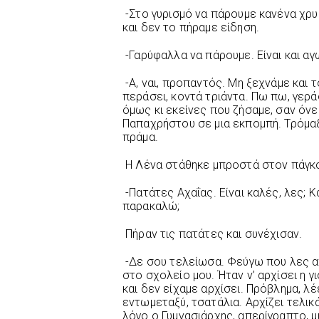
-Στο γυρισμό να πάρουμε κανένα χρυ
και δεν το πήραμε είδηση.
-Γαρύφαλλα να πάρουμε. Είναι και αγω
-Α, ναι, προπαντός. Μη ξεχνάμε και 
περάσει, κοντά τριάντα. Πω πω, γερά
όμως κι εκείνες που ζήσαμε, σαν όν
Παπαχρήστου σε μια εκπομπή. Τρόμα
πράμα.
Η Λένα στάθηκε μπροστά στον πάγκο
-Πατάτες Αχαΐας. Είναι καλές, λες; Κ
παρακαλώ;
Πήραν τις πατάτες και συνέχισαν.
-Δε σου τελείωσα. Φεύγω που λες α
στο σχολείο μου. Ήταν ν’ αρχίσει η γι
και δεν είχαμε αρχίσει. Πρόβλημα, λέ
εντωμεταξύ, τσατάλια. Αρχίζει τελικ
λόγο ο Γυμνασιάρχης, απερίγραπτο, μι