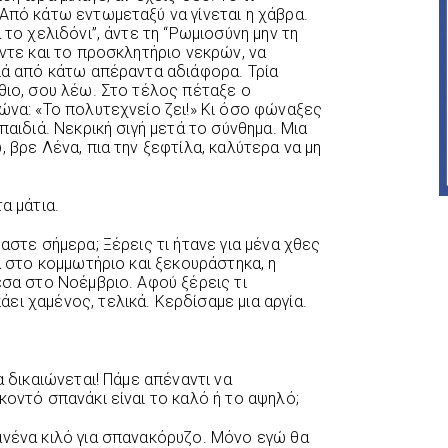
 Από κάτω εντωμεταξύ να γίνεται η χάβρα.
 το χελιδόνι”, άντε τη “Ρωμιοσύνη μην τη
άντε και το προσκλητήριο νεκρών, να
διά από κάτω απέραντα αδιάφορα. Τρία
θιο, σου λέω. Στο τέλος πέταξε ο
ώνα: «Το πολυτεχνείο ζει!» Κι όσο φώναξες
παιδιά. Νεκρική σιγή μετά το σύνθημα. Μια
 βρε Λένα, πια την ξεφτίλα, καλύτερα να μη
α μάτια.
αστε σήμερα; Ξέρεις τι ήτανε για μένα χθες
γα στο κομμωτήριο και ξεκουράστηκα, η
έσα στο Νοέμβριο. Αφού ξέρεις τι
ι χαμένος, τελικά. Κερδίσαμε μια αργία.
α δικαιώνεται! Πάμε απέναντι να
κοντό σπανάκι είναι το καλό ή το αψηλό;
ανένα κιλό για σπανακόρυζο. Μόνο εγώ θα