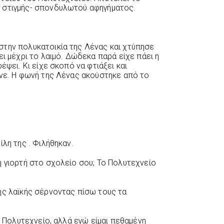
 στιγμής- σπονδυλωτού αφηγήματος.
την πολυκατοικία της Λένας και χτύπησε
ει μέχρι το λαιμό. Δώδεκα παρά είχε πάει η
έψει. Κι είχε σκοπό να φτιάξει και
ινε. Η φωνή της Λένας ακούστηκε από το
ίλη της . Φιλήθηκαν.
 γιορτή στο σχολείο σου; Το Πολυτεχνείο
ης λαϊκής σέρνοντας πίσω τους τα
ο Πολυτεχνείο, αλλά εγώ είμαι πεθαμένη