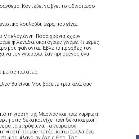
σάνθεμο. Κοντεύει να βγει το φθινόπωρο
νιστικό λουλούδι, μέρα που είναι.
το Μπελογιάννη. Πόσα χρόνια έχουν
σαμε φιλενάδα, σκατόγριες γίναμε. Τι μέρες
ειρο μου φαίνονται. Έβλεπα προχθές τον
ξα να τον γνωρίσω. Σαν πρησμένος ένα
 με τις πατάτες.
αλές θα είναι. Μου βάζετε τρία κιλά, σας
πό τη γιορτή της Μαρίνας και πάω καρφωτή
ορτή στις δέκα και είχε πάει δέκα και μισή
ει, με τα μικρόφωνα. Τα νεύρα μου
ά η γιορτή και μας πετάει κατακέφαλα ένα
σή ώρα μίλαγε, αν έχεις Θεό. Το τι