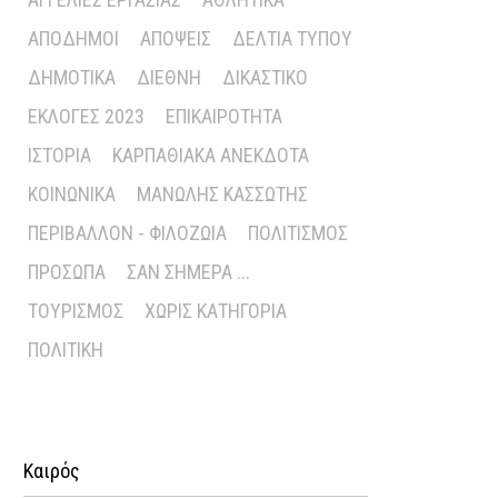
ΑΠΌΔΗΜΟΙ
ΑΠΌΨΕΙΣ
ΔΕΛΤΊΑ ΤΎΠΟΥ
ΔΗΜΟΤΙΚΆ
ΔΙΕΘΝΉ
ΔΙΚΑΣΤΙΚΌ
ΕΚΛΟΓΈΣ 2023
ΕΠΙΚΑΙΡΌΤΗΤΑ
ΙΣΤΟΡΊΑ
ΚΑΡΠΑΘΙΑΚΆ ΑΝΈΚΔΟΤΑ
ΚΟΙΝΩΝΙΚΆ
ΜΑΝΏΛΗΣ ΚΑΣΣΏΤΗΣ
ΠΕΡΙΒΆΛΛΟΝ - ΦΙΛΟΖΩΊΑ
ΠΟΛΙΤΙΣΜΌΣ
ΠΡΌΣΩΠΑ
ΣΑΝ ΣΉΜΕΡΑ ...
ΤΟΥΡΙΣΜΌΣ
ΧΩΡΊΣ ΚΑΤΗΓΟΡΊΑ
ΠΟΛΙΤΙΚΉ
Καιρός