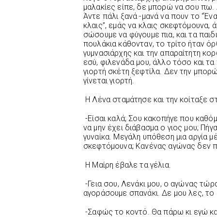
μαλακίες είπε, δε μπορώ να σου πω.
Άντε πάλι ξανά -μανά να πουν το “Ένα
κλαις”, εμάς να κλαις σκεφτόμουνα, 
σώσουμε να φύγουμε πια, και τα παι
πουλάκια κάθονταν, το τρίτο ήταν όρ
γυμνασιάρχης και την απαραίτητη κορ
εσύ, φιλενάδα μου, άλλο τόσο και τα 
γιορτή σκέτη ξεφτίλα. Δεν την μπορώ,
γίνεται γιορτή.
Η Λένα σταμάτησε και την κοίταξε στ
-Είσαι καλά; Σου κακοπήγε που καθόμ
να μην έχει διάβασμα ο γιος μου; Πή
γυναίκα. Μεγάλη υπόθεση μια αργία μ
σκεφτόμουνα; Κανένας αγώνας δεν πάε
Η Μαίρη έβαλε τα γέλια.
-Γεια σου, Λενάκι μου, ο αγώνας τώρ
αγοράσουμε σπανάκι. Δε μου λες, το 
-Σαφώς το κοντό. Θα πάρω κι εγώ κ