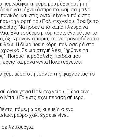
υ περιγράψω τη μέρα μου μέχρι αυτή τη
ά όρθια να ψάχνω άσπρα πουκάμισα, μπλε
 πανικός, και στις οκτώ είχα να πάω στο
σω τη γιορτή του Πολυτεχνείου. Βούιξε το
ικαρίας. Να ήσουν από καμιά πλευρά να
έλια. Ένα τσούρμο μπόμπιρες, ένα μέτρο το
, έξι χρονών σπόρια, και να τραγουδάνε το
υ λέω. Η δικιά μου η κόρη, παλιοσειρά στο
χρονικό. Σε μια στιγμή λέει, “ήρθανε τα
ς”. Ποιους πυροβολείς, παιδάκι μου
έχεις και μάνα γενιά Πολυτεχνείου!
ο χέρι μέσα στη τσάντα της ψάχνοντας το
εσύ είσαι γενιά Πολυτεχνείου. Τώρα είναι
 Το Μπαίυ Γουωτς έχει πέραση σήμερα.
βέντα, πάμε, μωρέ, κι εμείς σ ένα
ίως, μαύρο χάλι έχουμε γίνει.
 σε λειτουργία.