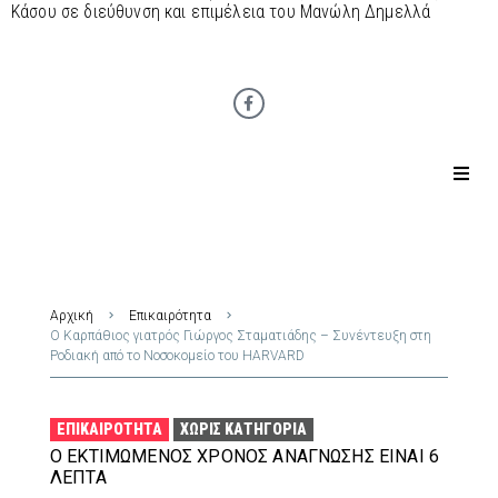
Κάσου σε διεύθυνση και επιμέλεια του Μανώλη Δημελλά
Αρχική
Επικαιρότητα
Ο Καρπάθιος γιατρός Γιώργος Σταματιάδης – Συνέντευξη στη
Ροδιακή από το Νοσοκομείο του HARVARD
ΕΠΙΚΑΙΡΌΤΗΤΑ
ΧΩΡΊΣ ΚΑΤΗΓΟΡΊΑ
Ο ΕΚΤΙΜΏΜΕΝΟΣ ΧΡΌΝΟΣ ΑΝΆΓΝΩΣΗΣ ΕΊΝΑΙ 6
ΛΕΠΤΆ