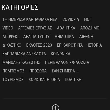
ΚΑΤΗΓΟΡΙΕΣ
1Η ΗΜΕΡΊΔΑ ΚΑΡΠΑΘΙΑΚΆ ΝΈΑ
COVID-19
HOT
VIDEO
ΑΓΓΕΛΊΕΣ ΕΡΓΑΣΊΑΣ
ΑΘΛΗΤΙΚΆ
ΑΠΌΔΗΜΟΙ
ΑΠΌΨΕΙΣ
ΔΕΛΤΊΑ ΤΎΠΟΥ
ΔΗΜΟΤΙΚΆ
ΔΙΕΘΝΉ
ΔΙΚΑΣΤΙΚΌ
ΕΚΛΟΓΈΣ 2023
ΕΠΙΚΑΙΡΌΤΗΤΑ
ΙΣΤΟΡΊΑ
ΚΑΡΠΑΘΙΑΚΆ ΑΝΈΚΔΟΤΑ
ΚΟΙΝΩΝΙΚΆ
ΜΑΝΏΛΗΣ ΚΑΣΣΏΤΗΣ
ΠΕΡΙΒΆΛΛΟΝ - ΦΙΛΟΖΩΊΑ
ΠΟΛΙΤΙΣΜΌΣ
ΠΡΌΣΩΠΑ
ΣΑΝ ΣΉΜΕΡΑ ...
ΤΟΥΡΙΣΜΌΣ
ΧΩΡΊΣ ΚΑΤΗΓΟΡΊΑ
ΠΟΛΙΤΙΚΉ