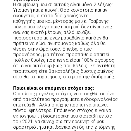
Η συμβουλή μου σ’ αυτούς είναι μόνο 2 λέξεις:
Υπομονή και επιμονή. Όσο κοινότοπο και αν
ακούγεται, αυτά τα δύο χρειάζονται. Ο
καθηγητής μου και μέντοράς μου κ. Γραβάνης
πάντα μου έλεγε πως η ιατρική δεν είναι ένας
αγώνας εκατό μέτρων, αλλά μοιάζει
περισσότερο με έναν μαραθώνιο και δεν θα
πρέπει να είμαι ανυπόμονος καθώς όλα θα
γίνουν στην ώρα τους. Επειδή, όπως
προανέφερα, μια τέτοια προσπάθεια απαιτεί
πολλές θυσίες πρέπει να είσαι 100% σίγουρος
ότι είναι αυτό ακριβώς που θέλεις. Σε αντίθετη
περίπτωση είτε θα καταλήξεις δυστυχισμένος
είτε θα τα παρατήσεις στα μισά της διαδρομής.
Ποιοι είναι οι επόμενοι στόχοι σας;
Ο πρώτος μεγάλος στόχος να εισαχθώ σε ένα
από τα καλύτερα προγράμματα ενδοκρινολογίας
επετεύχθη. Αλλά ο πήχης πρέπει να μπαίνει
πάντα υψηλότερα. Επόμενος στόχος είναι να
εκπονήσω τη διδακτορική μου διατριβή εντός
του 2021, να συνεχίσω την ερευνητική μου
δραστηριότητα και ιδανικά εντός της επόμενης