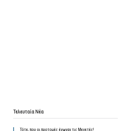
Τελευταία Νέα
Τότε, που οι προτομές ένωναν τις Μενετές!