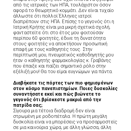
από τις ιατρικές των ΗΠΑ, τουλάχιστον όσον
αφορά το θεωρητικό κομμάτι. Δεν είναι τυχαίο
άλλωστε ότι πολλοί Έλληνες ιατροί
διαπρέπουν στις ΗΠΑ. Επίσης το γεγονός ότι η
Ιατρική Κρήτης είναι μια μικρή σχετικά σχολή,
φανταστείτε ότι στο έτος μου φοιτούσαν
περίπου 60 φοιτητές, έδινε τη δυνατότητα
στους φοιτητές να αποκτήσουν προσωπική
επαφή με τους καθηγητές τους. Στην
περίπτωσή μου, πνευματικός καθοδηγητής μου
ήταν ο καθηγητής φαρμακολογίας κ. Γραβάνης
που έπαιξε και παίζει σημαντικό ρόλο στην
εξέλιξή μου! Θα του είμαι ευγνώμων για πάντα.
Διαβήκατε τις πόρτες των πιο φημισμένων
στον κόσμο πανεπιστημίων. Ποιες δυσκολίες
συναντήσατε εκεί και πώς βιώνετε το
γεγονός ότι βρίσκεστε μακριά από την
πατρίδα σας;
Σίγουρα μια τέτοια διαδρομή δεν είναι
στρωμένη με ροδοπέταλα. Η πρώτη μεγάλη
δυσκολία είναι να μπορέσεις να προσαρμοστείς
σε μια καινούρια χώρα, με άλλη γλώσσα, άλλη