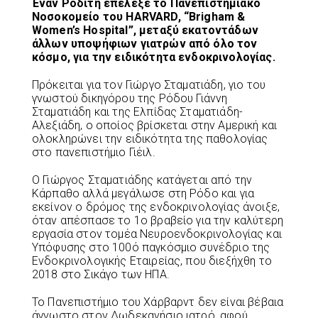
Έναν Ροδίτη επέλεξε το Πανεπιστημιακό
Νοσοκομείο του HARVARD, “Brigham &
Women’s Hospital”, μεταξύ εκατοντάδων
άλλων υποψήφιων γιατρών από όλο τον
κόσμο, για την ειδικότητα ενδοκρινολογίας.
Πρόκειται για τον Γιώργο Σταματιάδη, γιο του
γνωστού δικηγόρου της Ρόδου Γιάννη
Σταματιάδη και της Ελπίδας Σταματιάδη-
Αλεξιάδη, ο οποίος βρίσκεται στην Αμερική και
ολοκληρώνει την ειδικότητα της παθολογίας
στο πανεπιστήμιο Γιέιλ.
Ο Γιώργος Σταματιάδης κατάγεται από την
Κάρπαθο αλλά μεγάλωσε στη Ρόδο και για
εκείνον ο δρόμος της ενδοκρινολογίας άνοιξε,
όταν απέσπασε το 1ο βραβείο για την καλύτερη
εργασία στον τομέα Νευροενδοκρινολογίας και
Υπόφυσης στο 100ό παγκόσμιο συνέδριο της
Ενδοκρινολογικής Εταιρείας, που διεξήχθη το
2018 στο Σικάγο των ΗΠΑ.
Το Πανεπιστήμιο του Χάρβαρντ δεν είναι βέβαια
άγνωστο στον Δωδεκανήσιο ιατρό, αφού