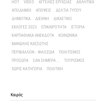
HOT
VIDEO
ΑΓΓΕΛΊΕΣ ΕΡΓΑΣΊΑΣ
ΑΘΛΗΤΙΚΆ
ΑΠΌΔΗΜΟΙ
ΑΠΌΨΕΙΣ
ΔΕΛΤΊΑ ΤΎΠΟΥ
ΔΗΜΟΤΙΚΆ
ΔΙΕΘΝΉ
ΔΙΚΑΣΤΙΚΌ
ΕΚΛΟΓΈΣ 2023
ΕΠΙΚΑΙΡΌΤΗΤΑ
ΙΣΤΟΡΊΑ
ΚΑΡΠΑΘΙΑΚΆ ΑΝΈΚΔΟΤΑ
ΚΟΙΝΩΝΙΚΆ
ΜΑΝΏΛΗΣ ΚΑΣΣΏΤΗΣ
ΠΕΡΙΒΆΛΛΟΝ - ΦΙΛΟΖΩΊΑ
ΠΟΛΙΤΙΣΜΌΣ
ΠΡΌΣΩΠΑ
ΣΑΝ ΣΉΜΕΡΑ ...
ΤΟΥΡΙΣΜΌΣ
ΧΩΡΊΣ ΚΑΤΗΓΟΡΊΑ
ΠΟΛΙΤΙΚΉ
Καιρός