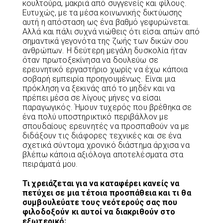
κουλτούρα, μακριά από συγγενείς και φίλους.
Ευτυχώς, με τα μέσα κοινωνικής δικτύωσης
αυτή η απόσταση ως ένα βαθμό γεφυρώνεται.
Αλλά και πάλι συχνά νιώθεις ότι είσαι απών από
σημαντικά γεγονότα της ζωής των δικών σου
ανθρώπων. Η δεύτερη μεγάλη δυσκολία ήταν
όταν πρωτοξεκίνησα να δουλεύω σε
ερευνητικό εργαστήριο χωρίς να έχω κάποια
σοβαρή εμπειρία προηγουμένως. Είναι μια
πρόκληση να ξεκινάς από το μηδέν και να
πρέπει μέσα σε λίγους μήνες να είσαι
παραγωγικός. Ήμουν τυχερός που βρέθηκα σε
ένα πολύ υποστηρικτικό περιβάλλον με
σπουδαίους ερευνητές να προσπαθούν να με
διδάξουν τις διάφορες τεχνικές και σε ένα
σχετικά σύντομα χρονικό διάστημα άρχισα να
βλέπω κάποια αξιόλογα αποτελέσματα στα
πειράματά μου.
Τι χρειάζεται για να καταφέρει κανείς να
πετύχει σε μια τέτοια προσπάθεια και τι θα
συμβουλεύατε τους νεότερούς σας που
φιλοδοξούν κι αυτοί να διακριθούν στο
εξωτερικό;