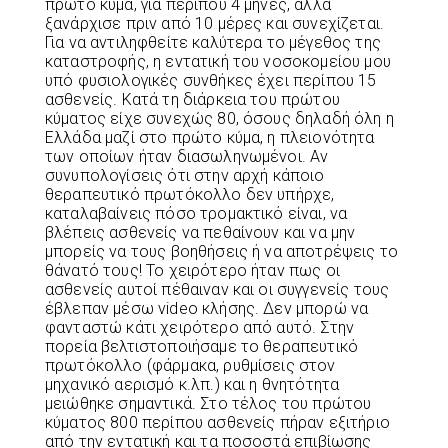
πρώτο κύμα, για περίπου 4 μήνες, αλλά
ξανάρχισε πριν από 10 μέρες και συνεχίζεται.
Για να αντιληφθείτε καλύτερα το μέγεθος της
καταστροφής, η εντατική του νοσοκομείου μου
υπό φυσιολογικές συνθήκες έχει περίπου 15
ασθενείς. Κατά τη διάρκεια του πρώτου
κύματος είχε συνεχώς 80, όσους δηλαδή όλη η
Ελλάδα μαζί στο πρώτο κύμα, η πλειονότητα
των οποίων ήταν διασωληνωμένοι. Αν
συνυπολογίσεις ότι στην αρχή κάποιο
θεραπευτικό πρωτόκολλο δεν υπήρχε,
καταλαβαίνεις πόσο τρομακτικό είναι, να
βλέπεις ασθενείς να πεθαίνουν και να μην
μπορείς να τους βοηθήσεις ή να αποτρέψεις το
θάνατό τους! Το χειρότερο ήταν πως οι
ασθενείς αυτοί πέθαιναν και οι συγγενείς τους
έβλεπαν μέσω video κλήσης. Δεν μπορώ να
φανταστώ κάτι χειρότερο από αυτό. Στην
πορεία βελτιστοποιήσαμε το θεραπευτικό
πρωτόκολλο (φάρμακα, ρυθμίσεις στον
μηχανικό αερισμό κ.λπ.) και η θνητότητα
μειώθηκε σημαντικά. Στο τέλος του πρώτου
κύματος 800 περίπου ασθενείς πήραν εξιτήριο
από την εντατική και τα ποσοστά επιβίωσης