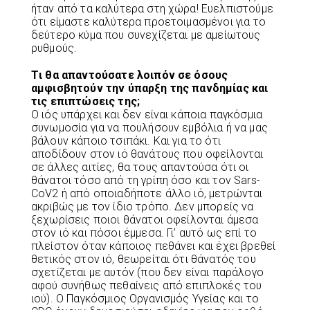
ήταν από τα καλύτερα στη χώρα! Ευελπιστούμε
ότι είμαστε καλύτερα προετοιμασμένοι για το
δεύτερο κύμα που συνεχίζεται με αμείωτους
ρυθμούς.
Tι θα απαντούσατε λοιπόν σε όσους
αμφισβητούν την ύπαρξη της πανδημίας και
τις επιπτώσεις της;
Ο ιός υπάρχει και δεν είναι κάποια παγκόσμια
συνωμοσία για να πουλήσουν εμβόλια ή να μας
βάλουν κάποιο τσιπάκι. Και για το ότι
αποδίδουν στον ιό θανάτους που οφείλονται
σε άλλες αιτίες, θα τους απαντούσα ότι οι
θάνατοι τόσο από τη γρίπη όσο και τον Sars-
CoV2 ή από οποιαδήποτε άλλο ιό, μετρώνται
ακριβώς με τον ίδιο τρόπο. Δεν μπορείς να
ξεχωρίσεις ποιοι θάνατοι οφείλονται άμεσα
στον ιό και πόσοι έμμεσα. Γι’ αυτό ως επί το
πλείστον όταν κάποιος πεθάνει και έχει βρεθεί
θετικός στον ιό, θεωρείται ότι θάνατός του
σχετίζεται με αυτόν (που δεν είναι παράλογο
αφού συνήθως πεθαίνεις από επιπλοκές του
ιού). Ο Παγκόσμιος Οργανισμός Υγείας και το