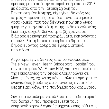
αμέσως μετά από την αποφοίτησή του το 2013,
με άριστα, από την Ιατρική Σχολή του
Πανεπιστημίου Κρήτης, είχε γίνει δεκτός ως
ιατρός – ερευνητής στο ίδιο πανεπιστημιακό
νοσοκομείο, που τον δέχθηκε πριν από λίγες
ημέρες για την ειδικότητα της ενδοκρινολογίας.
Εκεί είχε ασχοληθεί για τρία (3) χρόνια σε
διάφορα ερευνητικά προγράμματα, εκπονώντας
παράλληλα τη διδακτορική διατριβή του και
δημοσιεύοντας άρθρα σε έγκυρα ιατρικά
περιοδικά.
Αργότερα έγινε δεκτός από το νοσοκομείο
“Υale Νew Ηaven Ηealth Βridgeport Ηospital” του
πανεπιστημίου YALE των ΗΠΑ, για την ειδικότητα
της Παθολογίας την οποία ολοκληρώνει σε
λίγους μήνες, έχοντας κάνει μάλιστα αμέτρητες
αγωνιώδεις βάρδιες στις μονάδες εντατικής
θεραπείας, λόγω της πανδημίας του κορωνοιού.
Σύντομα ολοκληρώνει άλλωστε τη διδακτορική
του διατριβή που πραγματεύεται τους
νευροενδοκρινολογικούς μηχανισμούς ρύθμισης