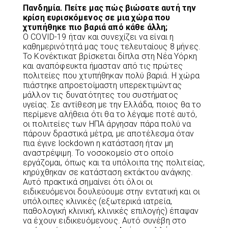
Πανδημία. Πείτε μας πώς βιώσατε αυτή την
κρίση ευρισκόμενος σε μια χώρα που
χτυπήθηκε πιο βαριά από κάθε άλλη;
Ο COVID-19 ήταν και συνεχίζει να είναι η
καθημερινότητά μας τους τελευταίους 8 μήνες.
Το Κονέκτικατ βρίσκεται δίπλα στη Νέα Υόρκη
και αναπόφευκτα ήμασταν από τις πρώτες
πολιτείες που χτυπήθηκαν πολύ βαριά. Η χώρα
πιάστηκε απροετοίμαστη υπερεκτιμώντας
μάλλον τις δυνατότητες του συστήματος
υγείας. Σε αντίθεση με την Ελλάδα, ποιος θα το
περίμενε αλήθεια ότι θα το λέγαμε ποτέ αυτό,
οι πολιτείες των ΗΠΑ άργησαν πάρα πολύ να
πάρουν δραστικά μέτρα, με αποτέλεσμα όταν
πια έγινε lockdown η κατάσταση ήταν μη
αναστρέψιμη. Το νοσοκομείο στο οποίο
εργάζομαι, όπως και τα υπόλοιπα της πολιτείας,
κηρύχθηκαν σε κατάσταση εκτάκτου ανάγκης.
Αυτό πρακτικά σημαίνει ότι όλοι οι
ειδικευόμενοι δουλεύουμε στην εντατική και οι
υπόλοιπες κλινικές (εξωτερικά ιατρεία,
παθολογική κλινική, κλινικές επιλογής) έπαψαν
να έχουν ειδικευόμενους. Αυτό συνέβη στο