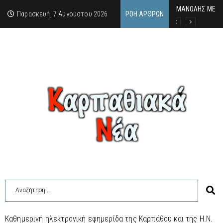
MΑΝΟΛΗΣ ΜΕΛΑΣ
ΕΚΔΗΛΩΣΗ ΤΙΜΗ
Κάθε καλοκαίρι 
Παρασκευή, 7 Αυγούστου 2026
ΡΟΉ ΆΡΘΡΩΝ
Καθημερινή ηλεκτρονική εφημερίδα της Καρπάθου και της Η.Ν.