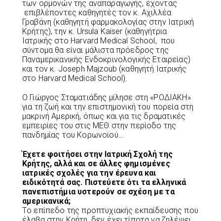
των ορμονών της αναπαραγωγής, έχοντας
επιβλέποντες καθηγητές τον κ. Αχιλλέα
Γραβάνη (καθηγητή φαρμακολογίας στην Ιατρική
Κρήτης), την κ. Ursula Kaiser (καθηγήτρια
Ιατρικής στο Harvard Medical School, που
σύντομα θα είναι μάλιστα πρόεδρος της
Παναμερικανικής Ενδοκρινολογικής Εταιρείας)
και τον κ. Joseph Majzoub (καθηγητή Ιατρικής
στο Harvard Medical School).
Ο Γιώργος Σταματιάδης μίλησε στη «ΡΟΔΙΑΚΗ»
για τη ζωή και την επιστημονική του πορεία στη
μακρινή Αμερική, όπως και για τις δραματικές
εμπειρίες του στις ΜΕΘ στην περίοδο της
πανδημίας του Κορωνοϊού…
Έχετε φοιτήσει στην Ιατρική Σχολή της
Κρήτης, αλλά και σε άλλες φημισμένες
ιατρικές σχολές για την έρευνα και
ειδικότητά σας. Πιστεύετε ότι τα ελληνικά
πανεπιστήμια υστερούν σε σχέση με τα
αμερικανικά;
Tο επίπεδο της προπτυχιακής εκπαίδευσης που
έλαβα στην Κρήτη, δεν έχει τίποτα να ζηλέψει