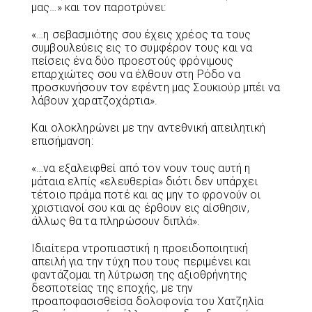
μας…» και τον παροτρύνει:
«…η σεβασμιότης σου έχεις χρέος τα τους
συμβουλεύεις εις το συμφέρον τους και να
πείσεις ένα δύο προεστούς φρόνιμους
επαρχιώτες σου να έλθουν στη Ρόδο να
προσκυνήσουν τον εφέντη μας Σουκιούρ μπέι να
λάβουν χαρατζοχάρτια».
Και ολοκληρώνει με την αντεθνική απειλητική
επισήμανση:
«…να εξαλειφθεί από τον νουν τους αυτή η
μάταια ελπίς «ελευθερία» διότι δεν υπάρχει
τέτοιο πράμα ποτέ και ας μην το φρονούν οι
χριστιανοί σου και ας έρθουν εις αίσθησιν,
άλλως θα τα πληρώσουν διπλά».
Ιδιαίτερα ντροπιαστική η προειδοποιητική
απειλή για την τύχη που τους περιμένει και
φαντάζομαι τη λύτρωση της αξιοθρήνητης
δεσποτείας της εποχής, με την
προαποφασισθείσα δολοφονία του Χατζηλία