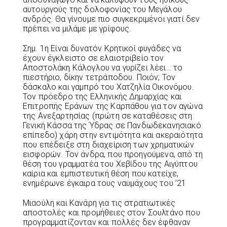
αυτουργούς της δολοφονίας του Μεγάλου
ανδρός. Θα γίνουμε πιο συγκεκριμένοι γιατί δεν
πρέπει να μιλάμε με γρίφους.
Σημ. 1η Είναι δυνατόν Κρητικοί φυγάδες να
έχουν έγκλειστο σε ελαιοτριβείο τον
Αποστολάκη Κάλογλου να γυρίζει λέει… το
πιεστήριο, δίκην τετράποδου. Ποιόν; Τον
δάσκαλο και γαμπρό του Χατζηλία Οικονόμου.
Τον πρόεδρο της Ελληνικής Δημαρχίας και
Επιτροπής Εράνων της Καρπάθου για τον αγώνα
της Ανεξαρτησίας (πρώτη σε καταθέσεις στη
Γενική Κάσσα της Ύδρας σε Πανδωδεκανησιακό
επίπεδο) χάρη στην εντιμότητα και ακεραιότητα
που επέδειξε στη διαχείριση των χρηματικών
εισφορών. Τον άνδρα, που προηγούμενα, από τη
θέση του γραμματέα του Χεβίδου της Αιγύπτου
καίρια και εμπιστευτική θέση που κατείχε,
ενημέρωνε έγκαιρα τους ναυμάχους του ’21
Μιαούλη και Κανάρη για τις στρατιωτικές
αποστολές και προμήθειες στον Σουλτάνο που
προγραμματίζονταν και πολλές δεν έφθαναν