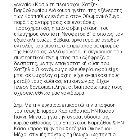
γενναίου Κασιώτη πλοιάρχου Χατζη-
Βαρθολομαίου Λιόκουρα ηγείται της εξέγερσης
των Καρπαθίων ενάντια στον Οθωμανικό ζυγό,
παρά τις αντιρρήσεις και ενστάσεις
-προσχηματικές ή από φοβική στάση- του
υπέργηρου δεσπότη Νεοφύτου Β΄ ο οποίος τον
εξωεκκλησιάζει. Βέβαια, αργότερα με άνωθεν
εντολές του αίρεται ο ατιμωτικός αφορισμός
της Εκκλησίας. Αλλά φαίνεται, η σύγκρουση του
συντηρητικού πνεύματος που εξέφραζε ο
δεσπότης, με την επαναστατική φύση του
Χατζηλία Οικονόμου για ελευθερία, αφού είχε
μπει σε ψυχολογία μάχης, είχε αναιρέσει τους
μεταξύ τους κώδικες επικοινωνίας. Είχαν
πλέον θανάσιμα πληγεί οι διαπροσωπικές τους
σχέσεις, εθνικό μας γονιδίωμα.
Σημ. Με την ευκαιρία επικροτώ την απόφαση
του τέως Επάρχου Καρπάθου και ΗΝ Κάσου
Γιάννη Μηνατσή για την ονοματοδοσία της
κυρίας αίθουσας του Επαρχείου Καρπάθου & ΗΝ
Κάσου προς τιμήν του Χατζηλία Οικονόμου.
Μέχρι στιγμής πάντως τη θεωρώ ως την πιο