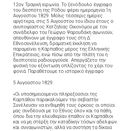
12ον Τραγική ειρωνία. Το ξενόδουλο έγγραφο
του δεσπότη της Ρόδου φέρει ημερομηνία 1η
Αυγούστου 1829. Μόλις τέσσερις ημέρες
αργότερα, στις 5 Αυγούστου του ίδιου έτους ο
ανυποψίαστος Χατζηλίας Οικονόμου με τον
συνάδελφο του Γεώργιο Ψαρουδάκη αγωνιούν,
απευθύνουν με έγγραφο τους στη Δ΄
Εθνοσυνέλευση, δραματική έκκληση να
παραμείνει η Κάρπαθος μέρος της Ελληνικής
Επικράτειας, ενώ πίσω από την πλάτη του η
δεσποτεία ραδιουργούσε. Απεργάζετο την
φυσική του εξόντωση οπλίζοντας το χέρι του
φονιά. Παραθέτουμε το ιστορικό έγγραφο:
5 Αυγούστου 1829.
«Οι υποσημειούμενοι πληρεξούσιοι της
Καρπάθου παρακαλούμεν την σεβαστήν
Συνέλευσιν να ενθυμηθή τους όρκους οι οποίοι
μας συνδέουσι με το Έθνος όλον και τα πάθη,
όπου δια την ελευθερίαν έπαθον οι Καρπάθιοι
και να μη στέρξη την καταδίκην τόσων αδελφών
και συναγωνιστών, αλλά να συστήση τα δίκαια