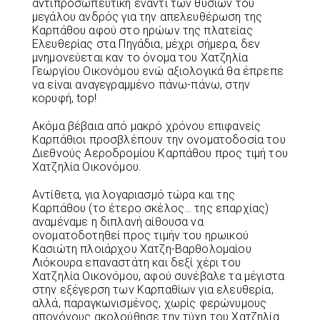
αντιπροσωπευτική έναντι των θυσιών του
μεγάλου ανδρός για την απελευθέρωση της
Καρπάθου αφού στο ηρώων της πλατείας
Ελευθερίας στα Πηγάδια, μέχρι σήμερα, δεν
μνημονεύεται καν το όνομα του Χατζηλία
Γεωργίου Οικονόμου ενώ αξιολογικά θα έπρεπε
να είναι αναγεγραμμένο πάνω-πάνω, στην
κορυφή, top!
Ακόμα βέβαια από μακρό χρόνου επιφανείς
Καρπάθιοι προσβλέπουν την ονοματοδοσία του
Διεθνούς Αεροδρομίου Καρπάθου προς τιμή του
Χατζηλία Οικονόμου.
Αντίθετα, για λογαριασμό τώρα και της
Καρπάθου (το έτερο σκέλος… της επαρχίας)
αναμέναμε η διπλανή αίθουσα να
ονοματοδοτηθεί προς τιμήν του ηρωικού
Κασιώτη πλοιάρχου Χατζη-Βαρθολομαίου
Λιόκουρα επαναστάτη και δεξί χέρι του
Χατζηλία Οικονόμου, αφού συνέβαλε τα μέγιστα
στην εξέγερση των Καρπαθίων για ελευθερία,
αλλά, παραγκωνισμένος, χωρίς φερώνυμους
απογόνους ακολούθησε την τύχη του Χατζηλία