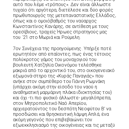
αυτό που λέμε «τρόπους». Δεν είναι άλλωστε
τυχαίο ότι αργότερα, διετέλεσε και δύο φορές
πρωθυπουργός της μετεπαναστατικής Ελλάδος,
όπως και ο ομοιόβαθμός του ναύαρχος
Κωνσταντίνος Κανάρης, σε αντίθεση με τους
ορεσίβιους, τραχείς Ήρωες στρατηγούς μας
του ΄21 στο Μωριά και Ρούμελη.
7ον Συνέχεια της προηγούμενης. Υπήρξε ποτέ
ερωτητέον από επαΐοντες, πως ένας τέτοιος
πολύκροτος γάμος του μοναχογιού του
βουλευτή Χατζηλία Οικονόμου τελέσθηκε
μακριά από το αρχοντικό του, στο οικογενειακό
εξωμονά-στηρο της «Κυράς Παναγιάς» που
ανήκε στον συμπέθερο του Γιάννη Ρωμνάκη
(υπάρχει ακόμη στην είσοδο του ναού η
αναθηματική μαρμάρινη πλάκα ιδιοκτησίας του)
και όχι -τι πιο φυσικό άλλωστε- μεγαλόπρεπα,
στον Μητροπολιτικό Ναό Απερίου,
αρχιερατούντος του δεσπότη Νεοφύτου Β’ να
προσδώσει και θρησκευτική λάμψη.Απλά, ένα
ακόμη γεγονός που επιβεβαιώνει τον
εξωεκκλησιασμό της οικογένειας και τις μεταξύ