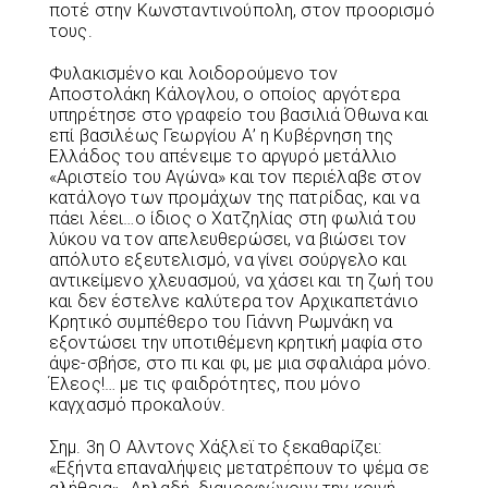
ποτέ στην Κωνσταντινούπολη, στον προορισμό
τους.
Φυλακισμένο και λοιδορούμενο τον
Aποστολάκη Κάλογλου, ο οποίος αργότερα
υπηρέτησε στο γραφείο του βασιλιά Όθωνα και
επί βασιλέως Γεωργίου Α’ η Κυβέρνηση της
Ελλάδος του απένειμε το αργυρό μετάλλιο
«Αριστείο του Αγώνα» και τον περιέλαβε στον
κατάλογο των προμάχων της πατρίδας, και να
πάει λέει…ο ίδιος ο Χατζηλίας στη φωλιά του
λύκου να τον απελευθερώσει, να βιώσει τον
απόλυτο εξευτελισμό, να γίνει σούργελο και
αντικείμενο χλευασμού, να χάσει και τη ζωή του
και δεν έστελνε καλύτερα τον Αρχικαπετάνιο
Kρητικό συμπέθερο του Γιάννη Ρωμνάκη να
εξοντώσει την υποτιθέμενη κρητική μαφία στο
άψε-σβήσε, στο πι και φι, με μια σφαλιάρα μόνο.
Έλεος!… με τις φαιδρότητες, που μόνο
καγχασμό προκαλούν.
Σημ. 3η Ο Αλντονς Χάξλεϊ το ξεκαθαρίζει:
«Εξήντα επαναλήψεις μετατρέπουν το ψέμα σε