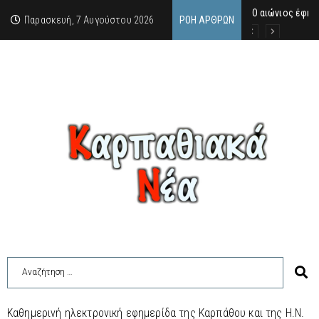
Ο αιώνιος έφηβ
Δικαστική απόφ
Άμεση κινητοπο
Παρασκευή, 7 Αυγούστου 2026
ΡΟΉ ΆΡΘΡΩΝ
Καθημερινή ηλεκτρονική εφημερίδα της Καρπάθου και της Η.Ν.