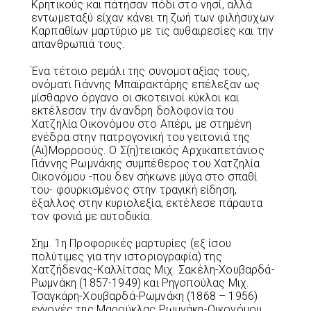
Κρητικούς και πάτησαν πόδι στο νησί, αλλά
εντωμεταξύ είχαν κάνει τη ζωή των φιλήσυχων
Καρπαθίων μαρτύριο με τις αυθαιρεσίες και την
απανθρωπιά τους.
Ένα τέτοιο ρεμάλι της συνομοταξίας τους,
ονόματι Γιάννης Μπαϊρακτάρης επέλεξαν ως
μίσθαρνο όργανο οι σκοτεινοί κύκλοι και
εκτέλεσαν την άνανδρη δολοφονία του
Χατζηλία Οικονόμου στο Απέρι, με στημένη
ενέδρα στην πατρογονική του γειτονιά της
(Αι)Μορροούς. Ο Σ(η)τειακός Αρχικαπετάνιος
Γιάννης Ρωμνάκης συμπέθερος του Χατζηλία
Οικονόμου -που δεν σήκωνε μύγα στο σπαθί
του- φουρκισμένος στην τραγική είδηση,
έξαλλος στην κυριολεξία, εκτέλεσε πάραυτα
τον φονιά με αυτοδικία.
Σημ. 1η Προφορικές μαρτυρίες (εξ ίσου
πολύτιμες για την ιστοριογραφία) της
Χατζήδενας-Καλλίτσας Μιχ. Σακέλη-Χουβαρδά-
Ρωμνάκη (1857-1949) και Ρηγοπούλας Μιχ.
Τσαγκάρη-Χουβαρδά-Ρωμνάκη (1868 – 1956)
εγγονές της Μαρούκλας Ρωμνάκη-Οικονόμου,