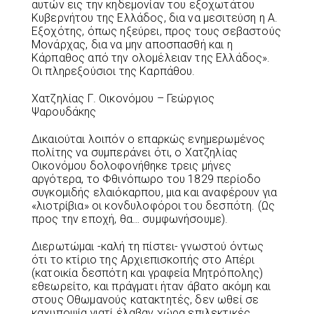
αυτών εις την κηδεμονίαν του εξοχωτάτου
Κυβερνήτου της Ελλάδος, δια να μεσιτεύση η Α.
Εξοχότης, όπως ηξεύρει, προς τους σεβαστούς
Μονάρχας, δια να μην αποσπασθή και η
Κάρπαθος από την ολομέλειαν της Ελλάδος».
Οι πληρεξούσιοι της Καρπάθου.
Χατζηλίας Γ. Οικονόμου – Γεώργιος
Ψαρουδάκης
Δικαιούται λοιπόν ο επαρκώς ενημερωμένος
πολίτης να συμπεράνει ότι, ο Χατζηλίας
Οικονόμου δολοφονήθηκε τρεις μήνες
αργότερα, το Φθινόπωρο του 1829 περίοδο
συγκομιδής ελαιόκαρπου, μια και αναφέρουν για
«λιοτρίβια» οι κονδυλοφόροι του δεσπότη. (Ως
προς την εποχή, θα… συμφωνήσουμε).
Διερωτώμαι -καλή τη πίστει- γνωστού όντως
ότι το κτίριο της Αρχιεπισκοπής στο Απέρι
(κατοικία δεσπότη και γραφεία Μητρόπολης)
εθεωρείτο, και πράγματι ήταν άβατο ακόμη και
στους Οθωμανούς κατακτητές, δεν ωθεί σε
καχυποψία γιατί έλαβαν χώρα επιλεκτικές