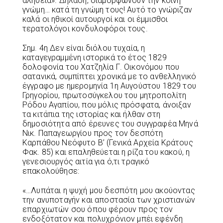
αλήθεια». Δηλαδή, διαμορφώνουν την κοινή
γνώμη… κατά τη γνώμη τους! Αυτό το γνώριζαν
καλά οι ηθικοί αυτουργοί και οι έμμισθοι
τερατολόγοι κονδυλοφόροι τους.
Σημ. 4η Δεν είναι διόλου τυχαία, η
καταγεγραμμένη ιστορικά το έτος 1829
δολοφονία του Χατζηλία Γ. Οικονόμου που
σατανικά, συμπίπτει χρονικά με το ανθελληνικό
έγγραφο με ημερομηνία 1η Αυγούστου 1829 του
Γρηγορίου, πρωτοσύγκελου του μητροπολίτη
Ρόδου Αγαπίου, που μόλις πρόσφατα, άνοιξαν
τα κιτάπια της ιστορίας και ήλθαν στη
δημοσιότητα από έρευνες του συγγραφέα Μηνά
Νικ. Παπαγεωργίου προς τον δεσπότη
Καρπάθου Νεόφυτο Β’ (Γενικά Αρχεία Κράτους
Φακ. 85) και επαληθεύεται η ρίζα του κακού, η
γενεσιουργός αιτία για ό,τι τραγικό
επακολούθησε:
«…Λυπάται η ψυχή μου δεσπότη μου ακούοντας
την ανυποταγήν και αποστασία των χριστιανών
επαρχιωτών σου όπου φέρουν προς τον
ενδοξότατον και πολυχρόνιον μπέι εφένδη