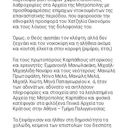
λαθροχειρίες στα Αρχεία της Μητρόπολης με
προσθαφαιρέσεις επίμαχων ντοκουμέντων της
επαναστατικής περιόδου, που αφορούσαν την
εθνοφελή προσφορά του Χατζηλία Οικονόμου
και τους λόγους της δολοφονίας του.
Όμως, ο Θεός αγαπάει τον κλέφτη, αλλά δεν
ξεχνάει και τον νοικοκύρη και η αλήθεια ακόμα
και κουτσή έλκεται στην κορυφή (ριμάρει, έτσι;)
Για τους πρωτοπόρους Καρπάθιους ιστορικούς
και ερευνητές: Εμμανουήλ Μανωλακάκη, Μιχαήλ-
Μιχαηλίδη-Νουάρο και τους νεότερους: Μανώλη
Πρωτοψάλτη, Ντίνο Μελά, Μανώλη Μελά,
Μιχαήλ Χιώτη, Μηνά Παπαγεωργίου κ. ά, ήταν
των αδυνάτων, αδύνατο να αντλήσουν
πληροφορίες και στοιχεία από τα λεηλατημένα
Αρχεία της Μητρόπολης Καρπάθου και φυσικά
κατέφυγαν στα φιλόξενα Γενικά Αρχεία του
Κράτους στην Αθήνα – Τμήμα Παλιγγενεσίας.
Τα ξεψάχνισαν και ήλθαν στη δημοσιότητα τα
χολώδη, κείμενα των επιστολών του δεσπότη