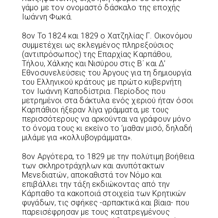
γάμο με τον ονομαστό δάσκαλο της εποχής
Ιωάννη Φωκά.
8ον Το 1824 και 1829 ο Χατζηλίας Γ. Οικονόμου
συμμετέχει ως εκλεγμένος πληρεξούσιος
(αντιπρόσωπος) της Επαρχίας Καρπάθου,
Τήλου, Χάλκης και Νισύρου στις Β΄ και Δ’
Εθνοσυνελεύσεις του Άργους για τη δημιουργία
του Ελληνικού κράτους με πρώτο κυβερνήτη
τον Ιωάννη Καποδίστρια. Περίοδος που
μετρημένοι στα δάκτυλα ενός χεριού ήταν όσοι
Καρπάθιοι ήξεραν λίγα γράμματα, με τους
περισσότερους να αρκούνται να γράφουν μόνο
το όνομα τους κι εκείνο το ‘μαθαν μισό, δηλαδή
μιλάμε για «κολλυβογράμματα».
8ον Αργότερα, το 1829 με την πολύτιμη βοήθεια
των σκληροτράχηλων και ανυπότακτων
Μενεδιατών, αποκαθιστά τον Νόμο και
επιβάλλει την τάξη εκδιώκοντας από την
Κάρπαθο τα κακοποιά στοιχεία των Κρητικών
φυγάδων, τις σφήκες -αρπακτικά και βίαια- που
παρεισέφρησαν με τους κατατρεγμένους