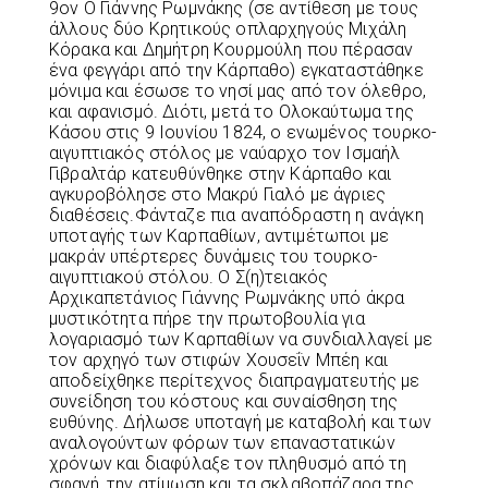
9ον Ο Γιάννης Ρωμνάκης (σε αντίθεση με τους
άλλους δύο Κρητικούς οπλαρχηγούς Μιχάλη
Κόρακα και Δημήτρη Κουρμούλη που πέρασαν
ένα φεγγάρι από την Κάρπαθο) εγκαταστάθηκε
μόνιμα και έσωσε το νησί μας από τον όλεθρο,
και αφανισμό. Διότι, μετά το Ολοκαύτωμα της
Κάσου στις 9 Ιουνίου 1824, ο ενωμένος τουρκο-
αιγυπτιακός στόλος με ναύαρχο τον Ισμαήλ
Γιβραλτάρ κατευθύνθηκε στην Κάρπαθο και
αγκυροβόλησε στο Μακρύ Γιαλό με άγριες
διαθέσεις.Φάνταζε πια αναπόδραστη η ανάγκη
υποταγής των Καρπαθίων, αντιμέτωποι με
μακράν υπέρτερες δυνάμεις του τουρκο-
αιγυπτιακού στόλου. Ο Σ(η)τειακός
Αρχικαπετάνιος Γιάννης Ρωμνάκης υπό άκρα
μυστικότητα πήρε την πρωτοβουλία για
λογαριασμό των Καρπαθίων να συνδιαλλαγεί με
τον αρχηγό των στιφών Χουσεΐν Μπέη και
αποδείχθηκε περίτεχνος διαπραγματευτής με
συνείδηση του κόστους και συναίσθηση της
ευθύνης. Δήλωσε υποταγή με καταβολή και των
αναλογούντων φόρων των επαναστατικών
χρόνων και διαφύλαξε τον πληθυσμό από τη
σφαγή, την ατίμωση και τα σκλαβοπάζαρα της