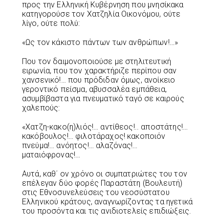
προς την Ελληνική Κυβέρνηση που μνησίκακα
κατηγορούσε τον Χατζηλία Οικονόμου, ούτε
λίγο, ούτε πολύ:
«Ως τον κάκιστο πάντων των ανθρώπων!…»
Που τον δαιμονοποιούσε με στηλιτευτική
ειρωνία, που τον χαρακτήριζε περίπου σαν
χανσενικό!… που πρόδιδαν όμως, ανοίκειο
γεροντικό πείσμα, αβυσσαλέα εμπάθεια,
ασυμβίβαστα για πνευματικό ταγό σε καιρούς
χαλεπούς:
«Χατζη-κακο(η)λιός!… αντίθεος!.. αποστάτης!…
κακόβουλος!… φιλοτάραχος! κακοποιόν
πνεύμα!… ανόητος!… αλαζόνας!…
ματαιόφρονας!…
Αυτά, καθ΄ ον χρόνο οι συμπατριώτες του τον
επέλεγαν δύο φορές Παραστάτη (Βουλευτή)
στις Εθνοσυνελεύσεις του νεοσύστατου
Ελληνικού κράτους, αναγνωρίζοντας τα ηγετικά
του προσόντα και τις ανιδιοτελείς επιδιώξεις.