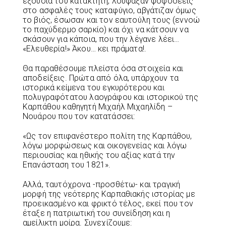
εξουσία του κατακτητή, λούφαξαν ψοφοδεείς
στο ασφαλές τους καταφύγιο, αβγάτιζαν όμως
το βιός, έσωσαν και τον εαυτούλη τους (εννοώ
το παχύδερμο σαρκίο) και όχι να κάτσουν να
σκάσουν για κάποια, που την λέγανε λέει…
«Ελευθερία!» Άκου… κει πράματα!.
Θα παραθέσουμε πλείστα όσα στοιχεία και
αποδείξεις. Πρώτα από όλα, υπάρχουν τα
ιστορικά κείμενα του εγκυρότερου και
πολυγραφότατου λαογράφου και ιστορικού της
Καρπάθου καθηγητή Μιχαήλ Μιχαηλίδη –
Νουάρου που τον κατατάσσει:
«Ως τον επιφανέστερο πολίτη της Καρπάθου,
λόγω μορφώσεως και οικογενείας και λόγω
περιουσίας και ηθικής του αξίας κατά την
Επανάσταση του 1821».
Aλλά, ταυτόχρονα -προσθέτω- και τραγική
μορφή της νεότερης Καρπαθιακής ιστορίας με
προεικασμένο και φρικτό τέλος, εκεί που τον
έταξε η πατριωτική του συνείδηση και η
αμείλικτη μοίρα. Συνεχίζουμε: