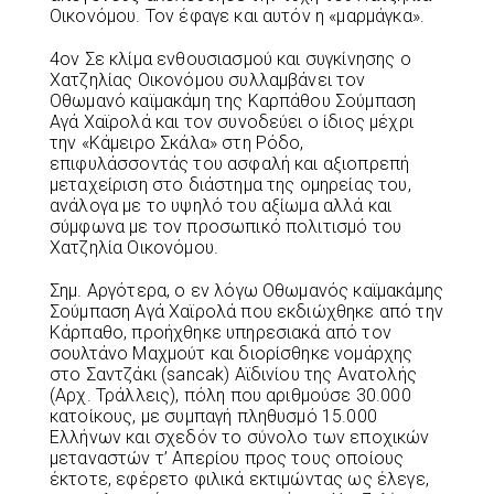
Οικονόμου. Τον έφαγε και αυτόν η «μαρμάγκα».
4ον Σε κλίμα ενθουσιασμού και συγκίνησης ο
Χατζηλίας Οικονόμου συλλαμβάνει τον
Οθωμανό καϊμακάμη της Καρπάθου Σούμπαση
Αγά Χαϊρολά και τον συνοδεύει ο ίδιος μέχρι
την «Κάμειρο Σκάλα» στη Ρόδο,
επιφυλάσσοντάς του ασφαλή και αξιοπρεπή
μεταχείριση στο διάστημα της ομηρείας του,
ανάλογα με το υψηλό του αξίωμα αλλά και
σύμφωνα με τον προσωπικό πολιτισμό του
Χατζηλία Οικονόμου.
Σημ. Αργότερα, ο εν λόγω Οθωμανός καϊμακάμης
Σούμπαση Αγά Χαϊρολά που εκδιώχθηκε από την
Κάρπαθο, προήχθηκε υπηρεσιακά από τον
σουλτάνο Μαχμούτ και διορίσθηκε νομάρχης
στο Σαντζάκι (sancak) Αϊδινίου της Ανατολής
(Αρχ. Τράλλεις), πόλη που αριθμούσε 30.000
κατοίκους, με συμπαγή πληθυσμό 15.000
Ελλήνων και σχεδόν το σύνολο των εποχικών
μεταναστών τ’ Απερίου προς τους οποίους
έκτοτε, εφέρετο φιλικά εκτιμώντας ως έλεγε,