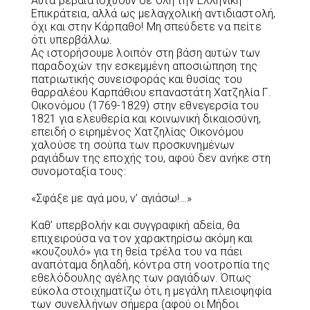
Αυτά βέβαια ισχύουν σε όλη την Ελληνική
Επικράτεια, αλλά ως μελαγχολική αντιδιαστολή,
όχι και στην Κάρπαθο! Μη σπεύδετε να πείτε
ότι υπερβάλλω.
Ας ιστορήσουμε λοιπόν στη βάση αυτών των
παραδοχών την εσκεμμένη αποσιώπηση της
πατριωτικής συνεισφοράς και θυσίας του
θαρραλέου Καρπάθιου επαναστάτη Χατζηλία Γ.
Οικονόμου (1769-1829) στην εθνεγερσία του
1821 για ελευθερία και κοινωνική δικαιοσύνη,
επειδή ο ειρημένος Χατζηλίας Οικονόμου
χαλούσε τη σούπα των προσκυνημένων
ραγιάδων της εποχής του, αφού δεν ανήκε στη
συνομοταξία τους:
«Σφάξε με αγά μου, ν’ αγιάσω!…»
Καθ’ υπερβολήν και συγγραφική αδεία, θα
επιχειρούσα να τον χαρακτηρίσω ακόμη και
«κουζουλό» για τη θεία τρέλα του να πάει
αναπόταμα δηλαδή, κόντρα στη νοοτροπία της
εθελόδουλης αγέλης των ραγιάδων. Όπως
εύκολα στοιχηματίζω ότι, η μεγάλη πλειοψηφία
των συνελλήνων σήμερα (αφού οι Μήδοι