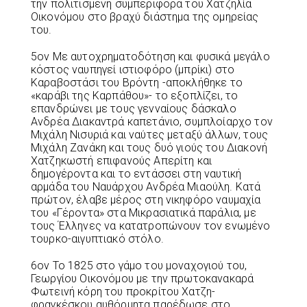
την πολιτισμένη συμπεριφορά του Χατζηλία
Οικονόμου στο βραχύ διάστημα της ομηρείας
του.
5ον Με αυτοχρηματοδότηση και φυσικά μεγάλο
κόστος ναυπηγεί ιστιοφόρο (μπρίκι) στο
Καραβοστάσι του Βρόντη -αποκλήθηκε το
«καράβι της Καρπάθου»- το εξοπλίζει, το
επανδρώνει με τους γενναίους δάσκαλο
Ανδρέα Διακαντρά καπετάνιο, συμπλοίαρχο τον
Μιχάλη Νισυριά και ναύτες μεταξύ άλλων, τους
Μιχάλη Ζανάκη και τους δυό γιούς του Διακονή
Χατζηκωστή επιφανούς Απερίτη και
δημογέροντα και το εντάσσει στη ναυτική
αρμάδα του Ναυάρχου Ανδρέα Μιαούλη. Κατά
πρώτον, έλαβε μέρος στη νικηφόρο ναυμαχία
του «Γέροντα» στα Μικρασιατικά παράλια, με
τους Έλληνες να κατατροπώνουν τον ενωμένο
τουρκο-αιγυπτιακό στόλο.
6ον Το 1825 στο γάμο του μοναχογιού του,
Γεωργίου Οικονόμου με την πρωτοκανακαρά
Φωτεινή κόρη του προκρίτου Χατζη-
φραγκέσκου αυθόρμητα παρέδωσε στο