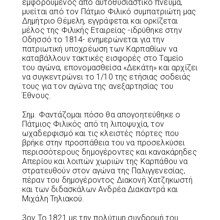
εμφορούμενος από αυτοθυσιαστικό πνεύμα,
μυείται από τον Πάτμιο Φιλικό συμπατριώτη μας
Δημήτριο Θέμελη, εγγράφεται και ορκίζεται
μέλος της Φιλικής Εταιρείας -ιδρύθηκε στην
Οδησσό το 1814- ενημερώνεται για την
πατριωτική υποχρέωση των Καρπαθίων να
καταβάλλουν τακτικές εισφορές στο Ταμείο
του αγώνα, επονομασθείσα «Δεκάτη» και αρχίζει
να συγκεντρώνει το 1/10 της ετήσιας σοδειάς
τους για τον αγώνα της ανεξαρτησίας του
Έθνους.
Σημ. Φαντάζομαι πόσο θα απογοητεύθηκε ο
Πάτμιος Φιλικός από τη λιποψυχία, τον
ωχαδερφισμό και τις κλειστές πόρτες που
βρήκε στην προσπάθεια του να προσελκύσει
περισσότερους δημογέροντες και κανακάρηδες
Απερίου και λοιπών χωριών της Καρπάθου να
στρατευθούν στον αγώνα της Παλιγγενεσίας,
πέραν του δημογέροντος Διακονή Χατζηκωστή
και των διδασκάλων Ανδρέα Διακαντρά και
Μιχάλη Τηλιακού.
3ον Το 1821 με την πολύτιμη συνδρομή του