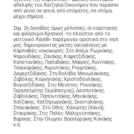
αδελφής του Χατζηλία Οικονόμου που πέρασαν
από γενιά σε γενιά, από στόματος, σε στόμα,
μέχρι σήμερα.
Σημ. 2η Δεκάδες όμως μέλισσες, οι νομοταγείς
και φιλήσυχοι Κρητικοί -το πλείστον από το
γειτονικό Λασίθι- παρέμειναν οριστικά στο νησί
μας, δημιουργώντας μικτές οικογένειες με
Καρπαθιές νοικοκυρές: Στο Απέρι: Ρωμνάκης,
Ψαρουδάκης, Ζανάκης, Καφετζιδάκης,
Καπετανάκης, Παπαδάκης, Μακρής, Λιοντάκης,
Τσαγκαράκης, Λυριστάκης, Ρουμπάκης,
Δεμερτζιδάκης. Στη Βολάδα: Μανωλακάκης,
Ζαβόλας, Κομνηνάκης, Χριστοδουλάκης,
Βογιατζιδάκης. Στις Μενετές: Ρουσάκης,
Γεραπετρίτης (Ιεράπετρας), Δεσποτάκης,
Ζαβολάκης, Παπουτσάκης, Μηνακάκης,
Χατζάκης, Χατζηγιωργάκης, Σκανταλάκης,
Σπανακάκης. Στο Όθος: Χανιώτης (Χανιά),
Σταυράκης, Στις Πηλές: Μαλιχουτσάκης,
Βαρίκας. Στην Όλυμπο: Βασιλαράκης Κανάκης
κ.ά.