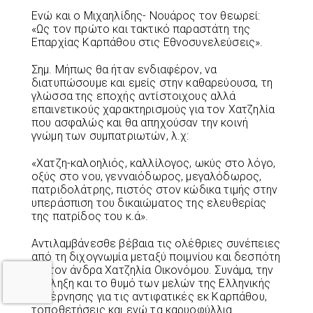
Ενώ και ο Μιχαηλίδης- Νουάρος τον θεωρεί:
«Ως τον πρώτο και τακτικό παραστάτη της
Επαρχίας Καρπάθου στις Εθνοσυνελεύσεις».
Σημ. Μήπως θα ήταν ενδιαφέρον, να
διατυπώσουμε και εμείς στην καθαρεύουσα, τη
γλώσσα της εποχής αντίστοιχους αλλά
επαινετικούς χαρακτηρισμούς για τον Χατζηλία
που ασφαλώς και θα απηχούσαν την κοινή
γνώμη των συμπατριωτών, λ.χ:
«Χατζη-καλοηλιός, καλλίλογος, ωκύς στο λόγο,
οξύς στο νου, γενναιόδωρος, μεγαλόδωρος,
πατριδολάτρης, πιστός στον κώδικα τιμής στην
υπεράσπιση του δικαιώματος της ελευθερίας
της πατρίδος του κ.ά».
Αντιλαμβάνεσθε βέβαια τις ολέθριες συνέπειες
από τη διχογνωμία μεταξύ ποιμνίου και δεσπότη
για τον άνδρα Χατζηλία Οικονόμου. Συνάμα, την
έκπληξη και το θυμό των μελών της Ελληνικής
Κυβέρνησης για τις αντιφατικές εκ Καρπάθου,
τοποθετήσεις και ενώ τα καρυοφύλλια