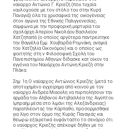
ναύαρχο Αντώνιο Γ. Κριεζή (που τυχαία
ναυλοχούσε με τον στόλο του στην Κυρά
Παναγιά) όλα τα χρυσαφικά της οικογένειας
στον αγώνα της Εθνικής Παλιγγενεσίας,
σύμφωνα με την προφορική μαρτυρία του
σχολάρχη Απερίου Νικολάου Βασιλείου
Χατζηπαπά (ο οποίος αργότερα παντρεύτηκε
την Βαγγέλα Εμμ. Χουβαρδά-Ρομνάκη, ανηψιά
του Χατζηλία Οικονόμου) και ο οποίος ως
φοιτητής στη ν Φιλοσοφική Σχολή του
Πανεπιστημίου Αθηνών δίδασκε κατ΄οίκον τα
εγγόνια του Ναυάρχου Αντώνη Κριεζή στην
Πλάκα.
Σημ: 1η Ο ναύαρχος Αντώνιος Κριεζής (μετά το
αποτυχημένο εγχείρημα από κοινού με τον
ναύαρχο Ανδρέα Μιαούλη να πυρπολήσουν την
αρμάδα του Αλβανού Αντιβασιλέα της Αιγύπτου
Ιμπραήμ μέσα στο λιμάνι της Αλεξάνδρειας)
παραπλέοντας την Κάρπαθο, προσορμίσθηκε
για λίγο στον όρμο της Κυράς Παναγιάς και
θεωρώ εξαιρετικά ευφάνταστο το σενάριο ότι
ο ναύαρχος Κριεζής απέκοψε δήθεν με το