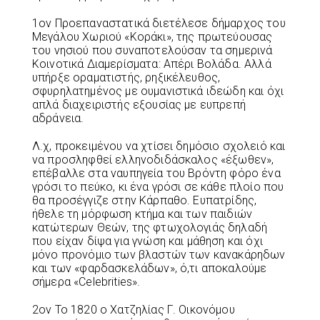
1ον Προεπαναστατικά διετέλεσε δήμαρχος του
Μεγάλου Χωριού «Κοράκι», της πρωτεύουσας
του νησιού που συναποτελούσαν τα σημερινά
Κοινοτικά Διαμερίσματα: Απέρι Βολάδα. Αλλά
υπήρξε οραματιστής, ρηξικέλευθος,
σφυρηλατημένος με ουμανιστικά ιδεώδη και όχι
απλά διαχειριστής εξουσίας με ευπρεπή
αδράνεια.
Λ.χ, προκειμένου να χτίσει δημόσιο σχολειό και
να προσληφθεί ελληνοδιδάσκαλος «έξωθεν»,
επέβαλλε στα ναυπηγεία του Βρόντη φόρο ένα
γρόσι το πεύκο, κι ένα γρόσι σε κάθε πλοίο που
θα προσέγγιζε στην Κάρπαθο. Ευπατρίδης,
ήθελε τη μόρφωση κτήμα και των παιδιών
κατώτερων Θεών, της φτωχολογιάς δηλαδή
που είχαν δίψα για γνώση και μάθηση και όχι
μόνο προνόμιο των βλαστών των κανακάρηδων
και των «φαρδασκελάδων», ό,τι αποκαλούμε
σήμερα «Celebrities».
2ον Το 1820 ο Χατζηλίας Γ. Οικονόμου