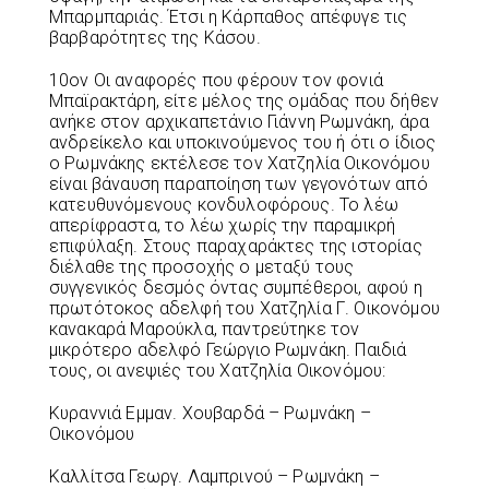
Μπαρμπαριάς. Έτσι η Κάρπαθος απέφυγε τις
βαρβαρότητες της Κάσου.
10ον Οι αναφορές που φέρουν τον φονιά
Μπαϊρακτάρη, είτε μέλος της ομάδας που δήθεν
ανήκε στον αρχικαπετάνιο Γιάννη Ρωμνάκη, άρα
ανδρείκελο και υποκινούμενος του ή ότι ο ίδιος
ο Ρωμνάκης εκτέλεσε τον Χατζηλία Οικονόμου
είναι βάναυση παραποίηση των γεγονότων από
κατευθυνόμενους κονδυλοφόρους. To λέω
απερίφραστα, το λέω χωρίς την παραμικρή
επιφύλαξη. Στους παραχαράκτες της ιστορίας
διέλαθε της προσοχής ο μεταξύ τους
συγγενικός δεσμός όντας συμπέθεροι, αφού η
πρωτότοκος αδελφή του Χατζηλία Γ. Οικονόμου
κανακαρά Μαρούκλα, παντρεύτηκε τον
μικρότερο αδελφό Γεώργιο Ρωμνάκη. Παιδιά
τους, οι ανεψιές του Χατζηλία Οικονόμου:
Κυραννιά Εμμαν. Χουβαρδά – Ρωμνάκη –
Οικονόμου
Καλλίτσα Γεωργ. Λαμπρινού – Ρωμνάκη –