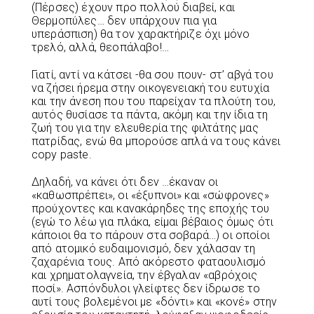
(Πέρσες) έχουν προ πολλού διαβεί, και
Θερμοπύλες… δεν υπάρχουν πια για
υπεράσπιση) θα τον χαρακτήριζε όχι μόνο
τρελό, αλλά, θεοπάλαβο!…
Γιατί, αντί να κάτσει -θα σου πουν- στ’ αβγά του
να ζήσει ήρεμα στην οικογενειακή του ευτυχία
και την άνεση που του παρείχαν τα πλούτη του,
αυτός θυσίασε τα πάντα, ακόμη και την ίδια τη
ζωή του για την ελευθερία της φιλτάτης μας
πατρίδας, ενώ θα μπορούσε απλά να τους κάνει
copy paste.
Δηλαδή, να κάνει ότι δεν …έκαναν οι
«καθωσπρέπει», οι «έξυπνοι» και «σώφρονες»
προύχοντες και κανακάρηδες της εποχής του
(εγώ το λέω για πλάκα, είμαι βέβαιος όμως ότι
κάποιοι θα το πάρουν στα σοβαρά…) οι οποίοι
από ατομικό ευδαιμονισμό, δεν χάλασαν τη
ζαχαρένια τους. Από ακόρεστο φαταουλισμό
και χρηματολαγνεία, την έβγαλαν «αβρόχοις
ποσί». Ασπόνδυλοι γλείφτες δεν ίδρωσε το
αυτί τους βολεμένοι με «δόντι» και «κονέ» στην