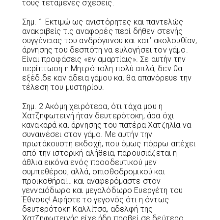
τους τεταμένες σχέσεις.
Σημ. 1 Εκτιμώ ως ανιστόρητες και παντελώς
ανακριβείς τις αναφορές περί δήθεν στενής
συγγένειας του ανδρόγυνου και κατ’ ακολουθίαν,
άρνησης του δεσπότη να ευλογήσει τον γάμο.
Είναι προφάσεις «εν αμαρτίαις». Σε αυτήν την
περίπτωση η Μητρόπολη πολύ απλά, δεν θα
εξέδιδε καν άδεια γάμου και θα απαγόρευε την
τέλεση του μυστηρίου.
Σημ. 2 Ακόμη χειρότερα, ότι τάχα μου η
Χατζηφωτεινή ήταν δευτερότοκη, άρα όχι
κανακαρά και άρνησης του πατέρα Χατζηλία να
συναινέσει στον γάμο. Με αυτήν την
πρωτάκουστη εκδοχή, που όμως πόρρω απέχει
από την ιστορική αλήθεια, παρουσιάζεται η
άθλια εικόνα ενός προοδευτικού μεν
συμπεθέρου, αλλά, οπισθοδρομικού και
προικοθήρα!… και αναφερόμαστε στον
γενναιόδωρο και μεγαλόδωρο Ευεργέτη του
Έθνους! Αφήστε το γεγονός ότι η όντως
δευτερότοκη Καλλίτσα, αδελφή της
Χατζηφωτεινής είχε ήδη προβεί σε δεύτερο