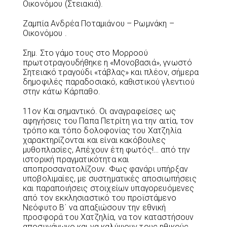
Οικονόμου (Στειακιά).
Ζαμπία Ανδρέα Ποταμιάνου – Ρωμνάκη –
Οικονόμου .
Σημ. Στο γάμο τους στο Μορροού
πρωτοτραγουδήθηκε η «Μονοβασιά», γνωστό
Σητειακό τραγούδι «τάβλας» και πλέον, σήμερα
δημοφιλές παραδοσιακό, καθιστικού γλεντιού
στην κάτω Κάρπαθο.
11ον Και σημαντικό. Οι αναγραφείσες ως
αφηγήσεις του Παπα Πετρίτη για την αιτία, τον
τρόπο και τόπο δολοφονίας του Χατζηλία
χαρακτηρίζονται και είναι κακόβουλες
μυθοπλασίες, Απέχουν έτη φωτός!… από την
ιστορική πραγματικότητα και
αποπροσανατολίζουν. Φως φανάρι υπήρξαν
υποβολιμαίες, με συστηματικές αποσιωπήσεις
και παραποιήσεις στοιχείων υπαγορευόμενες
από τον εκκλησιαστικό του προϊστάμενο
Νεόφυτο Β΄ να απαξιώσουν την εθνική
προσφορά του Χατζηλία, να τον καταστήσουν
αποσυνάγωγο και να καλύψουν τους ηθικούς