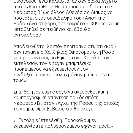
Οικονόμου, ενώ κάλλιστα -αν δεν διακατείχετο
από εχθροπάθεια- θα μπορούσε ο δεσπότης
Νεόφυτος Β΄ ως άλλος Αθανάσιος Διάκος να
προτάξει στον συνάδελφο του «Άγιο» της
Ρόδου ένα στιβαρό, τσεκουράτο «ΟΧΙ!» και να μη
μεταβληθεί σε πειθήνιο και άβουλο
εντολοδόχο.
Αποδεικνύεται λοιπόν περίτρανα ότι, ότι αφού
δεν πήγαινε ο Χατζηλίας Οικονόμου στη Ρόδο
να προσκυνήσει, ρίχθηκε στον… Καιάδα. Τον
εκτέλεσαν, τον έφαγαν μπαμπέσικα
προκειμένου να εξευμενίσουν τον
«ενδοξότατον και πολύχρόνιον μπέι εφέντη
τους».
Σημ. Θα ήταν ευχής έργο να ανευρεθεί και η
κρυπτογραφική απάντηση του δεσπότη
Νεοφύτου Β’, στον «Άγιο» της Ρόδου της οποίας
το νόημα, είμαι βέβαιος ότι θα έλεγε:
«…Εντολή εξετελέσθη. Παρακαλούμεν
εξευμενίσατε πολυχρονεμένο εφένδη μας!…»