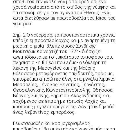
σπαθί του την «κολαϊνα» με τα αραδιασμένα
χρυσά νομίσματα από το στήθος της νύμφης και
τα αποκόμισε για τον αγώνα του Έθνους. Ενώ,
αυτά διετέθησαν με πρωτοβουλία του ίδιου του
γαμπρού.
Σημ. 2 O ναύαρχος, τα προεπαναστατικά χρόνια
υπήρξε εμποροπλοίαρχος και με αναρτημένη τη
ρωσική σημαία -βλέπε όρους Συνθήκης
Κιουτσούκ Καϊναρτζή του 1774- διέσχιζε
ανεμπόδιστα με το τρικάταρτο ιστιοφόρο του,
πλησίστιο -in full sail που λέμε- ολόκληρη τη
λεκάνη της Μεσογείου και της Μαύρης
θάλασσας μεταφέροντας ταξιδευτές, τρόφιμα,
εμπορεύματα, πρώτες ύλες στα μεγάλα λιμάνια:
Μασσαλίας, Γένοβας, Βενετίας, Τεργέστης,
Θεσσαλονίκης, Κωνσταντινούπολης, Οδησσού,
Βάρνας, Σμύρνης, Βηρυτού, Αλεξάνδρειας κ.ά,
ερχόμενος σε επαφή με τοπικές Αρχές και
κροίσους μεγαλοπαράγοντες. Δεν ήταν δηλαδή
ένας λεβαντίνος εμποράκος.
Γλωσσομαθής και κοσμογυρισμένος
καραβοκύρης, θα απέκτησε κοινωνική μόρφωση,