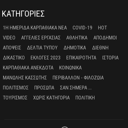
ΚΑΤΗΓΟΡΙΕΣ
1Η ΗΜΕΡΊΔΑ ΚΑΡΠΑΘΙΑΚΆ ΝΈΑ
COVID-19
HOT
VIDEO
ΑΓΓΕΛΊΕΣ ΕΡΓΑΣΊΑΣ
ΑΘΛΗΤΙΚΆ
ΑΠΌΔΗΜΟΙ
ΑΠΌΨΕΙΣ
ΔΕΛΤΊΑ ΤΎΠΟΥ
ΔΗΜΟΤΙΚΆ
ΔΙΕΘΝΉ
ΔΙΚΑΣΤΙΚΌ
ΕΚΛΟΓΈΣ 2023
ΕΠΙΚΑΙΡΌΤΗΤΑ
ΙΣΤΟΡΊΑ
ΚΑΡΠΑΘΙΑΚΆ ΑΝΈΚΔΟΤΑ
ΚΟΙΝΩΝΙΚΆ
ΜΑΝΏΛΗΣ ΚΑΣΣΏΤΗΣ
ΠΕΡΙΒΆΛΛΟΝ - ΦΙΛΟΖΩΊΑ
ΠΟΛΙΤΙΣΜΌΣ
ΠΡΌΣΩΠΑ
ΣΑΝ ΣΉΜΕΡΑ ...
ΤΟΥΡΙΣΜΌΣ
ΧΩΡΊΣ ΚΑΤΗΓΟΡΊΑ
ΠΟΛΙΤΙΚΉ