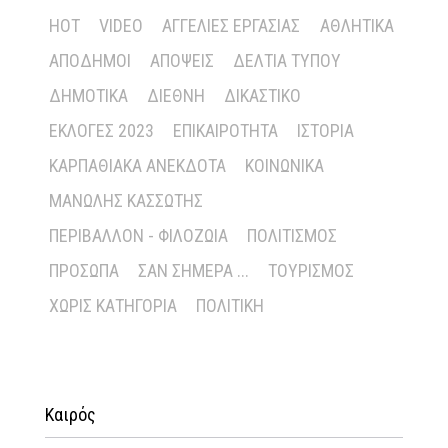
HOT
VIDEO
ΑΓΓΕΛΊΕΣ ΕΡΓΑΣΊΑΣ
ΑΘΛΗΤΙΚΆ
ΑΠΌΔΗΜΟΙ
ΑΠΌΨΕΙΣ
ΔΕΛΤΊΑ ΤΎΠΟΥ
ΔΗΜΟΤΙΚΆ
ΔΙΕΘΝΉ
ΔΙΚΑΣΤΙΚΌ
ΕΚΛΟΓΈΣ 2023
ΕΠΙΚΑΙΡΌΤΗΤΑ
ΙΣΤΟΡΊΑ
ΚΑΡΠΑΘΙΑΚΆ ΑΝΈΚΔΟΤΑ
ΚΟΙΝΩΝΙΚΆ
ΜΑΝΏΛΗΣ ΚΑΣΣΏΤΗΣ
ΠΕΡΙΒΆΛΛΟΝ - ΦΙΛΟΖΩΊΑ
ΠΟΛΙΤΙΣΜΌΣ
ΠΡΌΣΩΠΑ
ΣΑΝ ΣΉΜΕΡΑ ...
ΤΟΥΡΙΣΜΌΣ
ΧΩΡΊΣ ΚΑΤΗΓΟΡΊΑ
ΠΟΛΙΤΙΚΉ
Καιρός