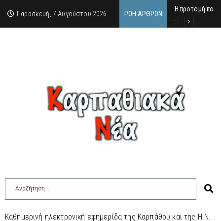
Η προτομή που 
Ο αιώνιος έφηβ
Δικαστική απόφ
Παρασκευή, 7 Αυγούστου 2026
ΡΟΉ ΆΡΘΡΩΝ
Καθημερινή ηλεκτρονική εφημερίδα της Καρπάθου και της Η.Ν.