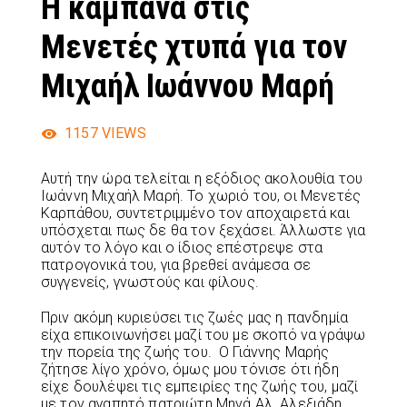
Η καμπάνα στις
Μενετές χτυπά για τον
Μιχαήλ Ιωάννου Μαρή
1157
VIEWS
Αυτή την ώρα τελείται η εξόδιος ακολουθία του
Ιωάννη Μιχαήλ Μαρή. Το χωριό του, οι Μενετές
Καρπάθου, συντετριμμένο τον αποχαιρετά και
υπόσχεται πως δε θα τον ξεχάσει. Άλλωστε για
αυτόν το λόγο και ο ίδιος επέστρεψε στα
πατρογονικά του, για βρεθεί ανάμεσα σε
συγγενείς, γνωστούς και φίλους.
Πριν ακόμη κυριεύσει τις ζωές μας η πανδημία
είχα επικοινωνήσει μαζί του με σκοπό να γράψω
την πορεία της ζωής του. Ο Γιάννης Μαρής
ζήτησε λίγο χρόνο, όμως μου τόνισε ότι ήδη
είχε δουλέψει τις εμπειρίες της ζωής του, μαζί
με τον αγαπητό πατριώτη Μηνά Αλ. Αλεξιάδη.