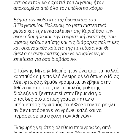
νοτιοανατολική εσχατιά του Αιγαίου, ήταν
αποκομμένο από όλο τον υπόλοιπο κόσμο.
Έζησα τον φόβο και τις δυσκολίες του
Β΄Παγκοσμίου Πολέμου, το μεταναστευτικό
ρεύμα και την εγκατάλειψη της Καρπάθου, την
ανοικοδόμηση και την τουριστική ανάπτυξη του
νησιού, καθώς επίσης και τις διάφορες πολιτικές
και οικονομικές κρίσεις της πατρίδας, και θα
ήθελα οι αναγνώστες μου να με κρίνουν με
επιείκεια για όσα διαβάσουν».
Ο Γιάννης Μιχαήλ Μαρής ήταν ένα από τα πολλά
καρπαθάκια με πολλά όνειρα αλλά όπως ο ίδιος
λέει φτωχός, έμαθε γράμματα, ανέβηκε στην
Αθήνα κι από εκεί, αν και καλός μαθητής,
διάλεξε να ξενητευτεί στην Γερμανία για
σπουδές διότι όπως γράφει « ήταν ο
υπέρμετρος εγωισμός του! Φοβόταν το ρεζίλι
αν δεν κατάφερνε να γράψει καλά και να
περάσει σε μια σχολή των Αθηνών».
Γλαφυρές γεμάτες αλήθεια περιγραφές, από