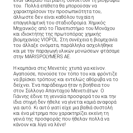
έναν ακέραιο πατριώτη, συνθέτουν τη βιογραφία
του. Πολλά επίθετα θα μπορούσαν να
χαρακτηρίσουν την προσωπικότητα του,
άλλωστε δεν είναι καθόλου τυχαία η
επαγγελαμτική του σταδιοδρομία. Χημικός
Μηχανικός από το Πανεπιστήμιο του Μονάχου
και ιδιοκτήτης της πρωτοπόρας χημικής
βιομηχανίας VIOPOL. Στη συνέχεια η βιομηχανία
του άλλαξε ονόματα, παράλληλα ασχολήθηκε
και με την παραγωγή υλικών μονώσεων φτάσαμε
στην MARISPOLYMERS AE.
Η καμπάνα στις Μενετές χτυπά για κείνον.
Αγαπούσε, πονούσε τον τόπο του και φρόντιζε
να βρίσκει τρόπους και εντελώς αθόρυβα να το
δείχνει. Ένα παράδειγμα ήταν η βοήθεια του
στον Σύλλογο Απανταχού Μενετιάτων. Ο
Γιάννης έδινε τη γενναία προσφορά του και την
ίδια στιγμή δεν ήθελε να γίνεται καμιά αναφορά
για αυτό. Κι αυτό γιατί είχε μια βαθιά συστολή
και ένα μέτρημα που χαρακτηρίζει εκείνη τη
γενιά της προσφοράς που ήθελαν πολλά να
κάνουν και λίγα να λένε!