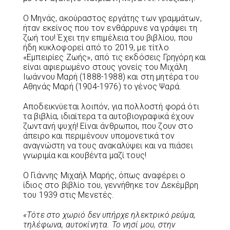
Ο Μηνάς, ακούραστος εργάτης των γραμμάτων,
ήταν εκείνος που τον ενθάρρυνε να γράψει τη
ζωή του! Έχει την επιμέλεια του βιβλίου, που
ήδη κυκλοφορεί από το 2019, με τίτλο
«Εμπειρίες Ζωής», από τις εκδόσεις Γρηγόρη και
είναι αφιερωμένο στους γονείς του Μιχάλη
Ιωάννου Μαρή (1888-1988) και στη μητέρα του
Αθηνάς Μαρή (1904-1976) το γένος Ψαρά.
Αποδεικνύεται λοιπόν, για πολλοστή φορά ότι
τα βιβλία, ιδιαίτερα τα αυτοβιογραφικά έχουν
ζωντανή ψυχή! Είναι άνθρωποι, που ζουν στο
άπειρο και περιμένουν υπομονετικά τον
αναγνώστη να τους ανακαλύψει και να πιάσει
γνωριμία και κουβέντα μαζί τους!
Ο Γιάννης Μιχαήλ Μαρής, όπως αναφέρει ο
ίδιος στο βιβλίο του, γεννήθηκε τον Δεκέμβρη
του 1939 στις Μενετές.
«Τότε στο χωριό δεν υπήρχε ηλεκτρικό ρεύμα,
τηλέφωνα, αυτοκίνητα. Το νησί μου, στην