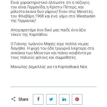
Είναι χαρακτηριστικό άλλωστε ότι η σύζυγος
του είναι Γερμανίδα, η Κρίστιν Πέτερς, και
μάλιστα έκανα δυο γάμους! Έναν στις Μενετές,
τον Φλεβάρη 1968 και ένα γάμο στο Wiesbaden
της Γερμανίας!
Αποχαιρετάμε ένα δικό μας παιδί, ένα άξιο
τέκνο της Καρπάθου.
Ο Γιάννης Ιωάννου Μαρής είχε πολλά να μας
διηγηθεί. Η ψυχή του ήδη τριγυρνά λέφτερη στα
σοκάκια των Μενετών και πιάνει κουβέντα με
τους παλιούς φίλους και συμμαθητές.
Μανώλης Δημελλάς για τα Καρπαθιακά Νέα
Facebook
Twitter
LinkedIn
Pinterest
Share