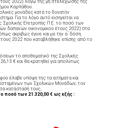
 έτους 2022) λόγω της μη στελέχωσης της
ήμου Καρπάθου.
ολικές μονάδες κατά το δυνατόν
τημα. Για το λόγο αυτό εισηγείται να
ς Σχολικής Επιτροπής Π.Ε. το ποσό των
γικών δαπανών οικονομικού έτους 2022) στα
́πως ακριβώς έγινε και με την α ́ δόση
έτους 2022 που καταβλήθηκε επίσης από το
δόσεων το αποθεματικό της Σχολικής
926,13 € και θα κρατηθεί για απολύτως
αφού έλαβε υπόψη της τα αιτήματα και
ϊσταμένων των Σχολικών Μονάδων, τον
σα κατάστασή τους,
ο ποσό των 21.320,00 € ως εξής :