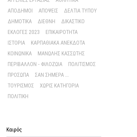
ΑΠΌΔΗΜΟΙ
ΑΠΌΨΕΙΣ
ΔΕΛΤΊΑ ΤΎΠΟΥ
ΔΗΜΟΤΙΚΆ
ΔΙΕΘΝΉ
ΔΙΚΑΣΤΙΚΌ
ΕΚΛΟΓΈΣ 2023
ΕΠΙΚΑΙΡΌΤΗΤΑ
ΙΣΤΟΡΊΑ
ΚΑΡΠΑΘΙΑΚΆ ΑΝΈΚΔΟΤΑ
ΚΟΙΝΩΝΙΚΆ
ΜΑΝΏΛΗΣ ΚΑΣΣΏΤΗΣ
ΠΕΡΙΒΆΛΛΟΝ - ΦΙΛΟΖΩΊΑ
ΠΟΛΙΤΙΣΜΌΣ
ΠΡΌΣΩΠΑ
ΣΑΝ ΣΉΜΕΡΑ ...
ΤΟΥΡΙΣΜΌΣ
ΧΩΡΊΣ ΚΑΤΗΓΟΡΊΑ
ΠΟΛΙΤΙΚΉ
Καιρός