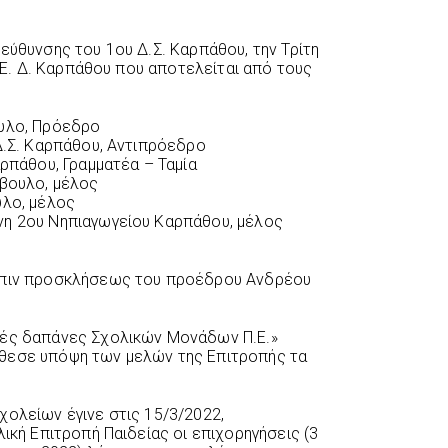
εύθυνσης του 1ου Δ.Σ. Καρπάθου, την Τρίτη
Π.Ε. Δ. Καρπάθου που αποτελείται από τους
ουλο, Πρόεδρο
Δ.Σ. Καρπάθου, Αντιπρόεδρο
ρπάθου, Γραμματέα – Ταμία
μβουλο, μέλος
υλο, μέλος
νη 2ου Νηπιαγωγείου Καρπάθου, μέλος
όπιν προσκλήσεως του προέδρου Ανδρέου
ές δαπάνες Σχολικών Μονάδων Π.Ε.»
́θεσε υπόψη των μελών της Επιτροπής τα
χολείων έγινε στις 15/3/2022,
ική Επιτροπή Παιδείας οι επιχορηγήσεις (3