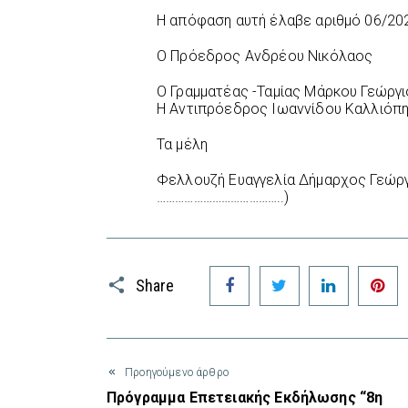
Η απόφαση αυτή έλαβε αριθμό 06/20
Ο Πρόεδρος Ανδρέου Νικόλαος
Ο Γραμματέας -Ταμίας Μάρκου Γεώργ
Η Αντιπρόεδρος Ιωαννίδου Καλλιόπ
Τα μέλη
Φελλουζή Ευαγγελία Δήμαρχος Γεώ
…………………………………..)
Facebook
Twitter
LinkedIn
P
Share
Προηγούμενο άρθρο
Πρόγραμμα Επετειακής Εκδήλωσης “8η