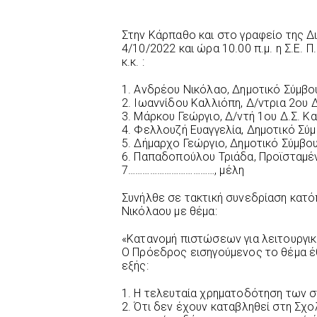
Στην Κάρπαθο και στο γραφείο της Δι
4/10/2022 και ώρα 10.00 π.μ. η Σ.Ε. 
κ.κ. :
1. Ανδρέου Νικόλαο, Δημοτικό Σύμβ
2. Ιωαννίδου Καλλιόπη, Δ/ντρια 2ου 
3. Μάρκου Γεώργιο, Δ/ντή 1ου Δ.Σ. Κα
4. Φελλουζή Ευαγγελία, Δημοτικό Σύ
5. Δήμαρχο Γεώργιο, Δημοτικό Σύμβο
6. Παπαδοπούλου Τριάδα, Προϊσταμέ
7………………………………, μέλη
Συνήλθε σε τακτική συνεδρίαση κατ
Νικόλαου με θέμα:
«Κατανομή πιστώσεων για λειτουργικ
Ο Πρόεδρος εισηγούμενος το θέμα ε
εξής:
1. Η τελευταία χρηματοδότηση των σ
2. Ότι δεν έχουν καταβληθεί στη Σχολ