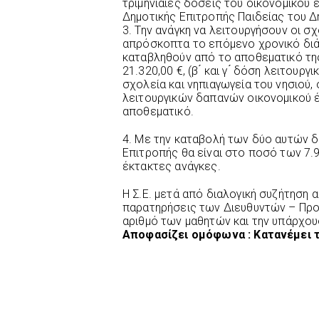
τριμηνιαίες δόσεις του οικονομικού
Δημοτικής Επιτροπής Παιδείας του Δ
3. Την ανάγκη να λειτουργήσουν οι σχ
απρόσκοπτα το επόμενο χρονικό διάσ
καταβληθούν από το αποθεματικό τη
21.320,00 €, (β ́ και γ ́ δόση λειτουρ
σχολεία και νηπιαγωγεία του νησιού, ο
λειτουργικών δαπανών οικονομικού 
αποθεματικό.
4. Με την καταβολή των δύο αυτών 
Επιτροπής θα είναι στο ποσό των 7.
έκτακτες ανάγκες.
Η Σ.Ε. μετά από διαλογική συζήτηση 
παρατηρήσεις των Διευθυντών – Προ
αριθμό των μαθητών και την υπάρχου
Αποφασίζει ομόφωνα : Κατανέμει τ