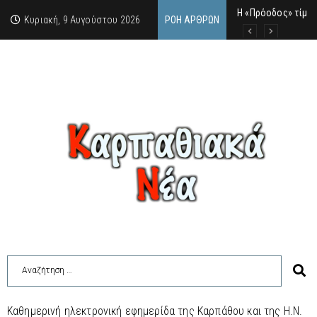
Η «Πρόοδος» τίμησ
Ο Καρπάθιος γκάνγ
Από την πέτρα της
Κυριακή, 9 Αυγούστου 2026
ΡΟΉ ΆΡΘΡΩΝ
Καθημερινή ηλεκτρονική εφημερίδα της Καρπάθου και της Η.Ν.