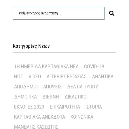
Κατηγορίες Νέων
1Η ΗΜΕΡΊΔΑ ΚΑΡΠΑΘΙΑΚΆ ΝΈΑ
COVID-19
HOT
VIDEO
ΑΓΓΕΛΊΕΣ ΕΡΓΑΣΊΑΣ
ΑΘΛΗΤΙΚΆ
ΑΠΌΔΗΜΟΙ
ΑΠΌΨΕΙΣ
ΔΕΛΤΊΑ ΤΎΠΟΥ
ΔΗΜΟΤΙΚΆ
ΔΙΕΘΝΉ
ΔΙΚΑΣΤΙΚΌ
ΕΚΛΟΓΈΣ 2023
ΕΠΙΚΑΙΡΌΤΗΤΑ
ΙΣΤΟΡΊΑ
ΚΑΡΠΑΘΙΑΚΆ ΑΝΈΚΔΟΤΑ
ΚΟΙΝΩΝΙΚΆ
ΜΑΝΏΛΗΣ ΚΑΣΣΏΤΗΣ