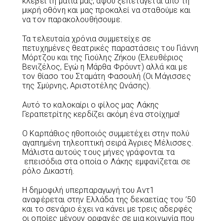
κλέβει τη ματιά μας, αφού ξεπετάγεται από τη
μικρή οθόνη και μας προκαλεί να σταθούμε και
να τον παρακολουθήσουμε.
Τα τελευταία χρόνια συμμετείχε σε
πετυχημένες θεατρικές παραστάσεις του Γιάννη
Μόρτζου και της Γιούλης Ζήκου (Ελευθέριος
Βενιζέλος, Εγώ η Μάρθα Φρόυντ) αλλά και με
τον θίασο του Σταμάτη Φασουλή (Οι Μάγισσες
της Σμύρνης, Αριστοτέλης Ωνάσης).
Αυτό το καλοκαίρι ο φίλος μας Λάκης
Γεραπετρίτης κερδίζει ακόμη ένα στοίχημα!
Ο Καρπάθιος ηθοποιός συμμετέχει στην πολύ
αγαπημένη τηλεοπτική σειρά Άγριες Μέλισσες.
Μάλιστα αυτούς τους μήνες γράφονται τα
επεισόδια στα οποία ο Λάκης εμφανίζεται σε
ρόλο Δικαστή.
Η δημοφιλή υπερπαραγωγή του Αντ1
αναφέρεται στην Ελλάδα της δεκαετίας του ’50
και το σενάριο έχει να κάνει με τρεις αδερφές
οι οποίες μένουν ορφανές σε μια κοινωνία που