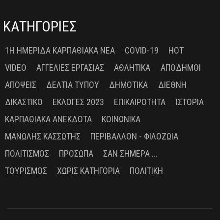
ΚΑΤΗΓΟΡΙΕΣ
1Η ΗΜΕΡΊΔΑ ΚΑΡΠΑΘΙΑΚΆ ΝΈΑ
COVID-19
HOT
VIDEO
ΑΓΓΕΛΊΕΣ ΕΡΓΑΣΊΑΣ
ΑΘΛΗΤΙΚΆ
ΑΠΌΔΗΜΟΙ
ΑΠΌΨΕΙΣ
ΔΕΛΤΊΑ ΤΎΠΟΥ
ΔΗΜΟΤΙΚΆ
ΔΙΕΘΝΉ
ΔΙΚΑΣΤΙΚΌ
ΕΚΛΟΓΈΣ 2023
ΕΠΙΚΑΙΡΌΤΗΤΑ
ΙΣΤΟΡΊΑ
ΚΑΡΠΑΘΙΑΚΆ ΑΝΈΚΔΟΤΑ
ΚΟΙΝΩΝΙΚΆ
ΜΑΝΏΛΗΣ ΚΑΣΣΏΤΗΣ
ΠΕΡΙΒΆΛΛΟΝ - ΦΙΛΟΖΩΊΑ
ΠΟΛΙΤΙΣΜΌΣ
ΠΡΌΣΩΠΑ
ΣΑΝ ΣΉΜΕΡΑ ...
ΤΟΥΡΙΣΜΌΣ
ΧΩΡΊΣ ΚΑΤΗΓΟΡΊΑ
ΠΟΛΙΤΙΚΉ