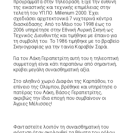
προγράμματα στην τηλεόραση. Είχε την ευθύνη
της εικαστικής και τεχνικής επιμέλειας στην
τελετή του ΥΠ.ΠΟ. Millenium 2000. Έχει
σχεδιάσει αρχιτεκτονικά 7 νυχτερινά κέντρα
διασκέδασης. Από το Μάιο του 1998 έως το
2006 υπηρέτησε στην Εθνική Λυρική Σκηνή ως
Τεχνικός Διευθυντής και τιμήθηκε με έπαινο για
τη συμβολή του. Το 1986 τιμήθηκε με το βραβείο
Σκηνογραφίας για την ταινία Καραβάν Σαράι.
Για τον Λάκη Γεραπετρίτη αυτή του η τηλεοπτική
συμμετοχή είναι κάτι παραπάνω από σημαντική,
κρύβει μεγάλη συναισθηματική αξία.
Στο αληθινό χωριό Διαφάνι της Καρπάθου, το
επίνειο της Ολύμπου, βρέθηκε και υπηρέτησε ο
πατέρας του Λάκη, Βάσος Γεραπετρίτης,
ακριβώς την ίδια εποχή που συμβαίνουν οι
Άγριες Μέλισσες!
Φανταστείτε λοιπόν τη συναισθηματική του
φόρτιση όταν ακολουθεί τα βήματα του ρόλου