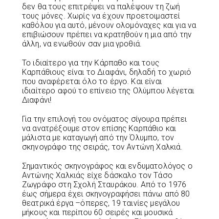
δεν θα τους επιτρέψει να παλέψουν τη ζωή
τους μόνες. Χωρίς να έχουν προετοιμαστεί
καθόλου για αυτό, μένουν ολομόναχες και για να
επιβιώσουν πρέπει να κρατηθούν η μια από την
άλλη, να ενωθούν σαν μια γροθιά.
Το ιδιαίτερο για την Κάρπαθο και τους
Καρπάθιους είναι το Διαφάνι, δηλαδή το χωριό
που αναφέρεται όλο το έργο. Και είναι
ιδιαίτερο αφού το επίνειο της Ολύμπου λέγεται
Διαφάνι!
Για την επιλογή του ονόματος σίγουρα πρέπει
να ανατρέξουμε στον επίσης Καρπάθιο και
μάλιστα με καταγωγή από την Όλυμπο, τον
σκηνογράφο της σειράς, τον Αντώνη Χαλκιά.
Σημαντικός σκηνογράφος και ενδυματολόγος ο
Αντώνης Χαλκιάς είχε δάσκαλο τον Τάσο
Ζωγράφο στη Σχολή Σταυράκου. Από το 1976
έως σήμερα έχει σκηνογραφήσει πάνω από 80
θεατρικά έργα –όπερες, 19 ταινίες μεγάλου
μήκους και περίπου 60 σειρές και μουσικά