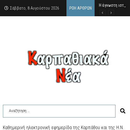
Η άγνωστη ιστορί
Νέος Γραμματέας
Σύγκληση Λαϊκής
Σάββατο, 8 Αυγούστου 2026
ΡΟΉ ΆΡΘΡΩΝ
Καθημερινή ηλεκτρονική εφημερίδα της Καρπάθου και της Η.Ν.