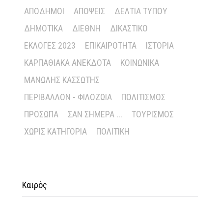
ΑΠΌΔΗΜΟΙ
ΑΠΌΨΕΙΣ
ΔΕΛΤΊΑ ΤΎΠΟΥ
ΔΗΜΟΤΙΚΆ
ΔΙΕΘΝΉ
ΔΙΚΑΣΤΙΚΌ
ΕΚΛΟΓΈΣ 2023
ΕΠΙΚΑΙΡΌΤΗΤΑ
ΙΣΤΟΡΊΑ
ΚΑΡΠΑΘΙΑΚΆ ΑΝΈΚΔΟΤΑ
ΚΟΙΝΩΝΙΚΆ
ΜΑΝΏΛΗΣ ΚΑΣΣΏΤΗΣ
ΠΕΡΙΒΆΛΛΟΝ - ΦΙΛΟΖΩΊΑ
ΠΟΛΙΤΙΣΜΌΣ
ΠΡΌΣΩΠΑ
ΣΑΝ ΣΉΜΕΡΑ ...
ΤΟΥΡΙΣΜΌΣ
ΧΩΡΊΣ ΚΑΤΗΓΟΡΊΑ
ΠΟΛΙΤΙΚΉ
Καιρός