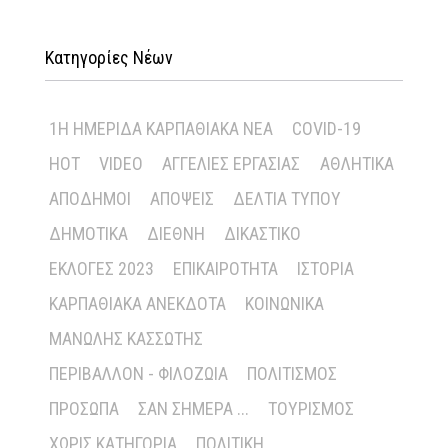
Κατηγορίες Νέων
1Η ΗΜΕΡΊΔΑ ΚΑΡΠΑΘΙΑΚΆ ΝΈΑ
COVID-19
HOT
VIDEO
ΑΓΓΕΛΊΕΣ ΕΡΓΑΣΊΑΣ
ΑΘΛΗΤΙΚΆ
ΑΠΌΔΗΜΟΙ
ΑΠΌΨΕΙΣ
ΔΕΛΤΊΑ ΤΎΠΟΥ
ΔΗΜΟΤΙΚΆ
ΔΙΕΘΝΉ
ΔΙΚΑΣΤΙΚΌ
ΕΚΛΟΓΈΣ 2023
ΕΠΙΚΑΙΡΌΤΗΤΑ
ΙΣΤΟΡΊΑ
ΚΑΡΠΑΘΙΑΚΆ ΑΝΈΚΔΟΤΑ
ΚΟΙΝΩΝΙΚΆ
ΜΑΝΏΛΗΣ ΚΑΣΣΏΤΗΣ
ΠΕΡΙΒΆΛΛΟΝ - ΦΙΛΟΖΩΊΑ
ΠΟΛΙΤΙΣΜΌΣ
ΠΡΌΣΩΠΑ
ΣΑΝ ΣΉΜΕΡΑ ...
ΤΟΥΡΙΣΜΌΣ
ΧΩΡΊΣ ΚΑΤΗΓΟΡΊΑ
ΠΟΛΙΤΙΚΉ