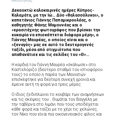
Μεσσηνίας
Δεκαοκτώ καλοκαιρινές ημέρες Κύπρος-
Καλαμάτα, με την Ιώ… Δύο «θαλασσόλυκοι», ο
καπετάνιος Γιάννης Παπαμικρουλέας, ο
καθηγητής Φάνης Μαμουνέας και ο
«ερασιτέχνης φωτογράφος που βρίσκει την
ευκαιρία να επισκέπτεται διάφορα μέρη», ο
Γιάννης Μαυρέας, ο οποίος είναι και ο
«ξεναγός» μας σε αυτό το δευτερογενές
ταξίδι, μέσα από στιγμιότυπα που
απαθανάτισε και τις σελίδες του «Θ»…
Η καρδιά του Γιάννη Μαυρέα «σκάλωσε» στο
Καστελόριζο (δεύτερο σταθμό του ιστιοφόρου
τους) το οποίο η παρέα των Μανιατών
επισκέφτηκε για δεύτερη συνεχή χρονιά και
έμεινε αυτή τη φορά για τρεις μέρες.
Ο ίδιος ξεδιπλώνει το κουβάρι των αναμνήσεων
και τις σκέψεις του… Θυμάται τον Βαγγέλη με
την ταβέρνα στο λιμάνι που τους υποδέχεται
κάθε φορά και ταΐζει με το χέρι τις χελώνες,
τον Νίκο που είναι πια οικογενειακός φίλος και