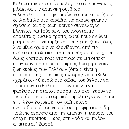
Καλαματιανός, οικονομολόγος στο επάγγελμα,
μιλάει για την αρμονική συμβίωση, τη
γαλανόλευκη και την ημισέληνο που κυματίζουν
δίπλα-δίπλα στα καράβια, τις άκρως φιλικές
σχέσεις και τις καθημερινές συναλλαγές
Ελλήνων και Τούρκων, που γίνονται με
απολύτως φυσικό τρόπο, αφού τους ενώνει
μακραίωνη συνύπαρξη και τους χωρίζουν μόλις
λίγα μίλια -χωρίς να κλονίζονται από τις
εκάστοτε πολιτικοστρατιωτικές εντάσεις, που
όμως κρατούν τους ντόπιους σε μια διαρκή
επαγρύπνηση και κατά καιρούς δυσχεραίνουν τη
ζωή κυρίως των Ελλήνων (όπως είναι η
απόφαση της τουρκικής πλευράς να επιβάλει
«χαράτσι» 40 ευρώ στα καΐκια που θέλουν να
περάσουν το θαλάσσιο σύνορο για να
ψαρέψουν ή στα ιστιοφόρα που σκοπεύουν να
πλησιάσουν στα τουρκικά παράλια -γεγονός που
επιπλέον έστρεψε τον καθημερινό
ανεφοδιασμό του νησιού σε τρόφιμα και είδη
πρώτης ανάγκης από την απέναντι πλευρά, που
απέχει περίπου 1 ώρα, στη Ρόδο και πλέον
απαιτείται 12ωρο).