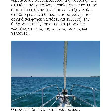
γερμανικούς βομβαρδισμούς της Κατοχής, που
σταμάτησαν το χρόνο, περικλείοντας κάτι ιερό
(τόσο που έκαναν τον κ. Γιάννη να ξαναβάλει
στη θέση του ένα θραύσμα πορσελάνης που
αρχικά σκέφτηκε να πάρει για ενθύμιο). Την
θαλάσσια περιήγηση δίπλα και μέσα στις
γαλάζιες σπηλιές, τις σπάνιες φώκιες και
χελώνες…
Ο πολυταξιδεμένος και πολυπράγμων