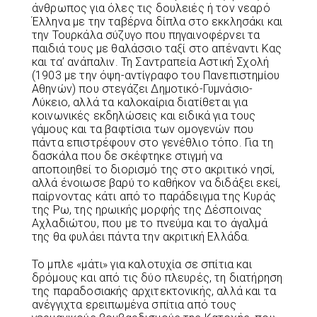
άνθρωπος για όλες τις δουλειές ή τον νεαρό
Έλληνα με την ταβέρνα δίπλα στο εκκλησάκι και
την Τουρκάλα σύζυγο που πηγαινοφέρνει τα
παιδιά τους με θαλάσσιο ταξί στο απέναντι Κας
και τα’ ανάπαλιν. Τη Σαντραπεία Αστική Σχολή
(1903 με την όψη-αντίγραφο του Πανεπιστημίου
Αθηνών) που στεγάζει Δημοτικό-Γυμνάσιο-
Λύκειο, αλλά τα καλοκαίρια διατίθεται για
κοινωνικές εκδηλώσεις και ειδικά για τους
γάμους και τα βαφτίσια των ομογενών που
πάντα επιστρέφουν στο γενέθλιο τόπο. Για τη
δασκάλα που δε σκέφτηκε στιγμή να
αποποιηθεί το διορισμό της στο ακριτικό νησί,
αλλά ένοιωσε βαρύ το καθήκον να διδάξει εκεί,
παίρνοντας κάτι από το παράδειγμα της Κυράς
της Ρω, της ηρωικής μορφής της Δέσποινας
Αχλαδιώτου, που με το πνεύμα και το άγαλμά
της θα φυλάει πάντα την ακριτική Ελλάδα.
Το μπλε «μάτι» για καλοτυχία σε σπίτια και
δρόμους και από τις δύο πλευρές, τη διατήρηση
της παραδοσιακής αρχιτεκτονικής, αλλά και τα
ανέγγιχτα ερειπωμένα σπίτια από τους