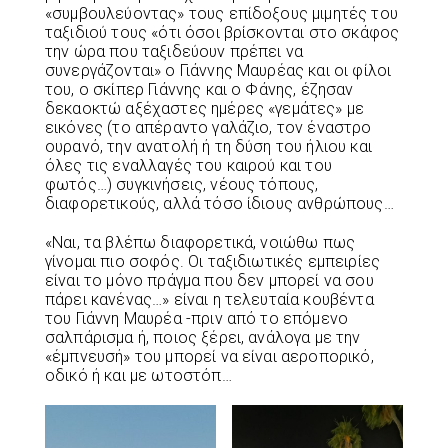
«συμβουλεύοντας» τους επίδοξους μιμητές του
ταξιδιού τους «ότι όσοι βρίσκονται στο σκάφος
την ώρα που ταξιδεύουν πρέπει να
συνεργάζονται» ο Γιάννης Μαυρέας και οι φίλοι
του, ο σκίπερ Γιάννης και ο Φάνης, έζησαν
δεκαοκτώ αξέχαστες ημέρες «γεμάτες» με
εικόνες (το απέραντο γαλάζιο, τον έναστρο
ουρανό, την ανατολή ή τη δύση του ήλιου και
όλες τις εναλλαγές του καιρού και του
φωτός…) συγκινήσεις, νέους τόπους,
διαφορετικούς, αλλά τόσο ίδιους ανθρώπους…
«Ναι, τα βλέπω διαφορετικά, νοιώθω πως
γίνομαι πιο σοφός. Οι ταξιδιωτικές εμπειρίες
είναι το μόνο πράγμα που δεν μπορεί να σου
πάρει κανένας…» είναι η τελευταία κουβέντα
του Γιάννη Μαυρέα -πριν από το επόμενο
σαλπάρισμα ή, ποιος ξέρει, ανάλογα με την
«έμπνευσή» του μπορεί να είναι αεροπορικό,
οδικό ή και με ωτοστόπ…