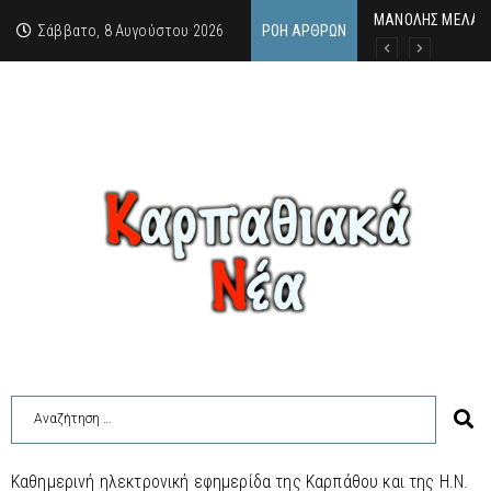
MΑΝΟΛΗΣ ΜΕΛΑΣ: 
ΕΚΔΗΛΩΣΗ ΤΙΜΗΣ 
Κάθε καλοκαίρι η 
Σάββατο, 8 Αυγούστου 2026
ΡΟΉ ΆΡΘΡΩΝ
Καθημερινή ηλεκτρονική εφημερίδα της Καρπάθου και της Η.Ν.