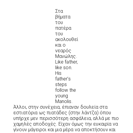
Στα
βήματα
του
πατέρα
του
ακολουθεί
και ο
νεαρός
Μανώλης.
Like father,
like son.
His
father’s
steps
follow the
young
Manolis.
Άλλοι, στην συνέχεια, έπιαναν δουλεία στα
εστιατόρια ως πιατάδες (στην λάντζα) όπου
υπήρχε μεν περισσότερη ασφάλεια, αλλά με πιο
χαμηλές αποδοχές. Είχαν όμως την ευκαιρία να
γίνουν μάγειροι και μια μέρα να αποκτήσουν και