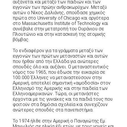
αυξάνεται και μεταξύ των παιδιών και των
εγγονών των πρώην ανθρακωρύχων. Μεταξύ
αυτών ο Νίκος Δαλιάνης, σπούδασε χημικός
πρώτα στο University of Chicago και αργότερα
στο Massachusetts Institute of Technology και
συνέβαλε στην μετατροπή του Ουράνιου σε
Πλουτώνιο και στην κατασκευή της ατομικής
βόμβας.
Το ενδιαφέρον για τα γράμματα μεταξύ των
εγγονών των πρώτων μεταναστών και αυτών
που ήρθαν από την Ελλάδα για ανώτερες
σπουδές όλο και αυξάνει. Ο μεταναστευτικός
νόμος του 1965, που έδωσε την ευκαιρία σε
100.000 Έλληνες να μεταναστεύσουν στην
Αμερική, αποτελεί σημαντική «αιμοδοσία» στον
Ελληνισμό της Αμερικής και στην παιδεία των
Ελληνοαμερικανών. Τώρα, οι μετανάστες
έρχονται με τις γυναίκες και τα παιδιά τους που
φοιτούν στα δημόσια σχολεία και συνεχίζουν
ανώτερες σπουδές στα πανεπιστήμια.
Το 1974 ήλθε στην Αμερική ο Παναγιώτης Εμ.
Μανωλιός σε ηλικία έξι ετών, με τους γονείς και