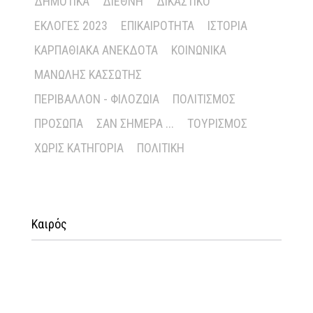
ΔΗΜΟΤΙΚΆ
ΔΙΕΘΝΉ
ΔΙΚΑΣΤΙΚΌ
ΕΚΛΟΓΈΣ 2023
ΕΠΙΚΑΙΡΌΤΗΤΑ
ΙΣΤΟΡΊΑ
ΚΑΡΠΑΘΙΑΚΆ ΑΝΈΚΔΟΤΑ
ΚΟΙΝΩΝΙΚΆ
ΜΑΝΏΛΗΣ ΚΑΣΣΏΤΗΣ
ΠΕΡΙΒΆΛΛΟΝ - ΦΙΛΟΖΩΊΑ
ΠΟΛΙΤΙΣΜΌΣ
ΠΡΌΣΩΠΑ
ΣΑΝ ΣΉΜΕΡΑ ...
ΤΟΥΡΙΣΜΌΣ
ΧΩΡΊΣ ΚΑΤΗΓΟΡΊΑ
ΠΟΛΙΤΙΚΉ
Καιρός