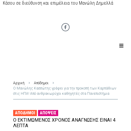
Κάσου σε διεύθυνση και επιμέλεια του Μανώλη Δημελλά
Αρχική
Απόδημοι
Ο Μανώλης Κασσώτης γράφει για την προκοπή των Καρπάθιων
στις ΗΠΑ! Από ανθρακωρύχοι καθηγητές στα Πανεπιστήμια
ΑΠΌΔΗΜΟΙ
ΑΠΌΨΕΙΣ
Ο ΕΚΤΙΜΏΜΕΝΟΣ ΧΡΌΝΟΣ ΑΝΆΓΝΩΣΗΣ ΕΊΝΑΙ 4
ΛΕΠΤΆ