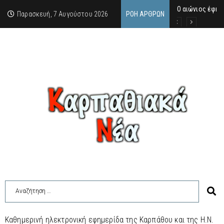
Ο αιώνιος έφη
Δικαστική απόφ
Άμεση κινητοπο
Παρασκευή, 7 Αυγούστου 2026
ΡΟΉ ΆΡΘΡΩΝ
Καθημερινή ηλεκτρονική εφημερίδα της Καρπάθου και της Η.Ν.