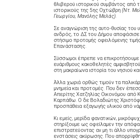
θλιβερού ιστορικού συμβάντος από τ
ιστορικούς της 5ης Οχτώβρη
(Ντ. Με
Γεωργίου, Μανόλης Μελάς).
Σε αναγνώριση της αυτο-θυσίας του 
ανδρός, το ΔΣ του Δήμου αποφάσισ
στήσιμο προτομής οφειλόμενης τιμής
Επανάστασης.
Σύσσωμοι έπρεπε να επικροτήσουμε 
ευάριθμους κακοθελητές αμφισβητο
στη μακραίωνα ιστορία του νησιού και
Άλλα χωριά ορθώς τιμούν τα παλικάρ
μνημεία και προτομές. Που δεν έπεσ
Απερίτης Χατζηλίας Οικονόμου από 
Καρπάθω. Ο δε Βολαδιώτης Χριστόφ
προσπάθεια εξαγωγής υλικού από νά
Κι εμείς, μερίδα φανατικών, μικρόψυ
στηρίξουμε ως οφείλαμεν την απόφασ
επιστρατεύοντας αν μη τι άλλο υπογ
ενστάσεις ακύρωσης. Που απορρίφθη