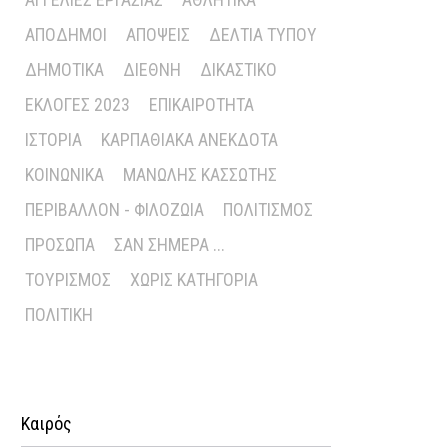
ΑΠΌΔΗΜΟΙ
ΑΠΌΨΕΙΣ
ΔΕΛΤΊΑ ΤΎΠΟΥ
ΔΗΜΟΤΙΚΆ
ΔΙΕΘΝΉ
ΔΙΚΑΣΤΙΚΌ
ΕΚΛΟΓΈΣ 2023
ΕΠΙΚΑΙΡΌΤΗΤΑ
ΙΣΤΟΡΊΑ
ΚΑΡΠΑΘΙΑΚΆ ΑΝΈΚΔΟΤΑ
ΚΟΙΝΩΝΙΚΆ
ΜΑΝΏΛΗΣ ΚΑΣΣΏΤΗΣ
ΠΕΡΙΒΆΛΛΟΝ - ΦΙΛΟΖΩΊΑ
ΠΟΛΙΤΙΣΜΌΣ
ΠΡΌΣΩΠΑ
ΣΑΝ ΣΉΜΕΡΑ ...
ΤΟΥΡΙΣΜΌΣ
ΧΩΡΊΣ ΚΑΤΗΓΟΡΊΑ
ΠΟΛΙΤΙΚΉ
Καιρός