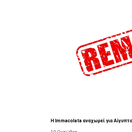
Η Immacolata αναχωρεί για Αίγυπτ