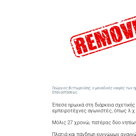
Γεώργιος Βιττωρούλης, ο μοναδικός νεκρός των 
Επαναστάσεως
Έπεσε ηρωικά στη διάρκεια σχετική
εμπειροτέχνες αγωνιστές, όπως λ.χ
Μόλις 27 χρονώ, πατέρας δύο νηπίω
Πλατιά και πάνδημη ευγνώμων αναγνώ