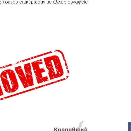
ς τούτου επικύρωσαν με άλλες συναφείς