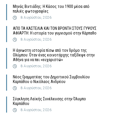
Μηνάς Βιντιάδης: Η Κάσος του 1900 μέσα από
παλιές φωτογραφίες
8 Αυγούστου, 2026
ΑΠΟ ΤΑ ΚΑΣΤΕΛΙΑ ΚΑΙ ΤΟΝ ΒΡΟΝΤΗ ΣΤΟΥΣ ΓΥΨΟΥΣ
ΑΦΙΑΡΤΗ: Η ιστορία του γυμνισμού στην Κάρπαθο
8 Αυγούστου, 2026
Η άγνωστη ιστορία πίσω από τον δρόμο της
Ολύμπου: Όταν ένας κοινοτάρχης ταξίδεψε στην
Αθήνα για να πει «ευχαριστώ»
8 Αυγούστου, 2026
Νέος Γραμματέας του Δημοτικού Συμβουλίου
Καρπάθου ο Νικόλαος Ανδρέου
8 Αυγούστου, 2026
Σύγκληση Λαϊκής Συνέλευσης στην Όλυμπο
Καρπάθου
8 Αυγούστου, 2026