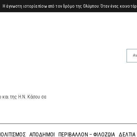
Νέος Γραμματέας
 και της Η.Ν. Κάσου σε
ΠΟΛΙΤΙΣΜΌΣ
ΑΠΌΔΗΜΟΙ
ΠΕΡΙΒΆΛΛΟΝ – ΦΙΛΟΖΩΊΑ
ΔΕΛΤΊΑ