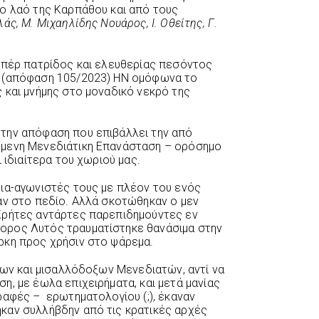
ο λαό της Καρπάθου και από τους
λάς, Μ. Μιχαηλίδης Νουάρος, Ι. Οθείτης, Γ.
υπέρ πατρίδος και ελευθερίας πεσόντος
ε (απόφαση 105/2023) ΗΝ ομόφωνα το
 και μνήμης στο μοναδικό νεκρό της
την απόφαση που επιβάλλει την από
ύμενη Μενεδιάτικη Επανάσταση – ορόσημο
 ιδιαίτερα του χωριού μας.
ια-αγωνιστές τους με πλέον του ενός
αν στο πεδίο. Αλλά σκοτώθηκαν ο μεν
Κρήτες αντάρτες παρεπιδημούντες εν
ορος Λυτός τραυματίστηκε θανάσιμα στην
ρκη προς χρήσιν στο ψάρεμα.
χων και μισαλλόδοξων Μενεδιατών, αντί να
η, με έωλα επιχειρήματα, και μετά μανίας
ραφές – ερωτηματολογίου (;), έκαναν
καν συλλήβδην από τις κρατικές αρχές