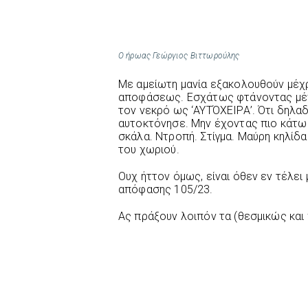
Ο ήρωας Γεώργιος Βιττωρούλης
Με αμείωτη μανία εξακολουθούν μέχρ
αποφάσεως. Εσχάτως φτάνοντας μέχ
τον νεκρό ως ‘ΑΥΤΌΧΕΙΡΑ’. Ότι δηλαδ
αυτοκτόνησε. Μην έχοντας πιο κάτω 
σκάλα. Ντροπή. Στίγμα. Μαύρη κηλίδα
του χωριού.
Ουχ ήττον όμως, είναι όθεν εν τέλε
απόφασης 105/23.
Ας πράξουν λοιπόν τα (θεσμικώς και 