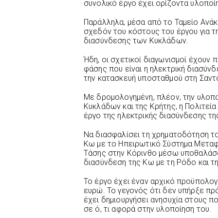
συνολικό έργο έχει ορίζοντα υλοποί
Παράλληλα, μέσα από το Ταμείο Ανάκ
σχεδόν του κόστους του έργου για τ
διασύνδεσης των Κυκλάδων.
Ήδη, οι σχετικοί διαγωνισμοί έχουν 
φάσης που είναι η ηλεκτρική διασύνδ
την κατασκευή υποσταθμού στη Σαντο
Με δρομολογημένη, πλέον, την υλοπ
Κυκλάδων και της Κρήτης, η Πολιτεία
έργο της ηλεκτρικής διασύνδεσης τ
Να διασφαλίσει τη χρηματοδότηση τ
Κω με το Ηπειρωτικό Σύστημα Μετα
Τάσης στην Κόρινθο μέσω υποθαλάσσι
διασύνδεση της Κω με τη Ρόδο και τ
Το έργο έχει έναν αρχικό προϋπολογ
ευρώ. Το γεγονός ότι δεν υπήρξε πρ
έχει δημιουργήσει ανησυχία στους π
σε ό, τι αφορά στην υλοποίηση του.