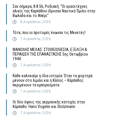
Σαν σήμερα, 8.8.56, Ροδιακή: “Οι ερασιτέχνες
αλιείς της Καρπάθου ίδρυσαν Ναυτικό Όμιλο στην
Βωλάδα και το Απέρι”
8 Αυγούστου, 2026
Τότε, που οι προτομές ένωναν τις Μενετές!
7 Αυγούστου, 2026
MΑΝΟΛΗΣ ΜΕΛΑΣ: ΣΤΟΙΧΕΙΟΘΕΣΙΑ, ΕΞΕΛΙΞΗ &
ΠΕΡΑΙΩΣΗ ΤΗΣ ΕΠΑΝΑΣΤΑΣΗΣ 5ης Οκτωβρίου
1944
7 Αυγούστου, 2026
Κάθε καλοκαίρι η ίδια ιστορία: Όταν τα φορτηγά
μένουν στο λιμάνι και η Κάσος – Κάρπαθος
περιμένουν τα εμπορεύματα
7 Αυγούστου, 2026
Οι δύο όψεις της γερμανικής κατοχής στην
Κάρπαθο: Hans Vogeler και Stolzmann
7 Αυγούστου, 2026