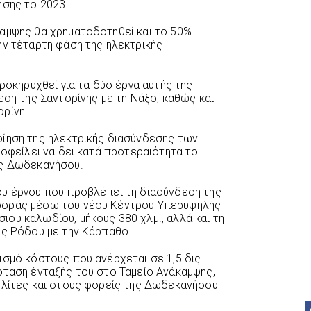
ησης το 2023.
αμψης θα χρηματοδοτηθεί και το 50%
ην τέταρτη φάση της ηλεκτρικής
προκηρυχθεί για τα δύο έργα αυτής της
εση της Σαντορίνης με τη Νάξο, καθώς και
ρίνη.
οίηση της ηλεκτρικής διασύνδεσης των
 οφείλει να δει κατά προτεραιότητα το
ης Δωδεκανήσου.
ου έργου που προβλέπει τη διασύνδεση της
φοράς μέσω του νέου Κέντρου Υπερυψηλής
ου καλωδίου, μήκους 380 χλμ., αλλά και τη
ης Ρόδου με την Κάρπαθο.
ισμό κόστους που ανέρχεται σε 1,5 δις
όταση ένταξής του στο Ταμείο Ανάκαμψης,
ολίτες και στους φορείς της Δωδεκανήσου