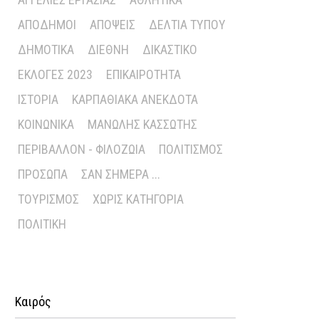
ΑΠΌΔΗΜΟΙ
ΑΠΌΨΕΙΣ
ΔΕΛΤΊΑ ΤΎΠΟΥ
ΔΗΜΟΤΙΚΆ
ΔΙΕΘΝΉ
ΔΙΚΑΣΤΙΚΌ
ΕΚΛΟΓΈΣ 2023
ΕΠΙΚΑΙΡΌΤΗΤΑ
ΙΣΤΟΡΊΑ
ΚΑΡΠΑΘΙΑΚΆ ΑΝΈΚΔΟΤΑ
ΚΟΙΝΩΝΙΚΆ
ΜΑΝΏΛΗΣ ΚΑΣΣΏΤΗΣ
ΠΕΡΙΒΆΛΛΟΝ - ΦΙΛΟΖΩΊΑ
ΠΟΛΙΤΙΣΜΌΣ
ΠΡΌΣΩΠΑ
ΣΑΝ ΣΉΜΕΡΑ ...
ΤΟΥΡΙΣΜΌΣ
ΧΩΡΊΣ ΚΑΤΗΓΟΡΊΑ
ΠΟΛΙΤΙΚΉ
Καιρός