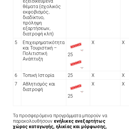
εξειδικευμένα
θέματα (σχολικός
εκφοβισμός,
διαδίκτυο,
πρόληψη
εξαρτήσεων,
διατροφή κλπ)
5
Επιχειρηματικότητα
Χ
Χ
και Τουριστική –
Πολιτιστική
25
Ανάπτυξη
6
Τοπική Ιστορία
25
Χ
Χ
7
Αθλητισμός και
Χ
Χ
διατροφή
25
Τα προσφερόμενα προγράμματα μπορούν να
παρακολουθήσουν
ενήλικες ανεξαρτήτως
χώρας καταγωγής, ηλικίας και μόρφωσης,