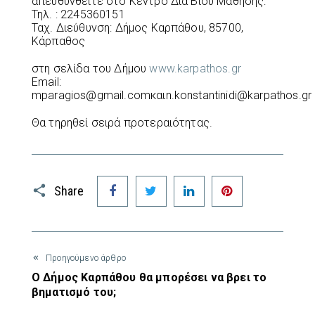
απευθυνθείτε στο Κέντρο Δια Βίου Μάθησης:
Τηλ. : 2245360151
Ταχ. Διεύθυνση: Δήμος Καρπάθου, 85700,
Κάρπαθος
στη σελίδα του Δήμου
www.karpathos.gr
Email:
mparagios@gmail.comκαιn.konstantinidi@karpathos.gr
Θα τηρηθεί σειρά προτεραιότητας.
Facebook
Twitter
LinkedIn
Pinterest
Share
Προηγούμενο άρθρο
Ο Δήμος Καρπάθου θα μπορέσει να βρει το
βηματισμό του;