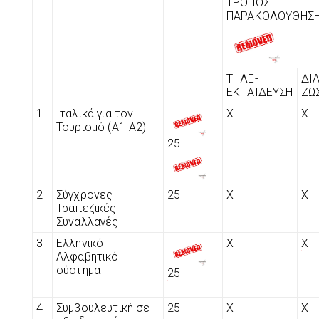
ΤΡΟΠΟΣ
ΠΑΡΑΚΟΛΟΥΘΗΣ
ΤΗΛΕ-
ΔΙ
ΕΚΠΑΙΔΕΥΣΗ
ΖΩ
1
Ιταλικά για τον
Χ
Χ
Τουρισμό (Α1-Α2)
25
2
Σύγχρονες
25
Χ
Χ
Τραπεζικές
Συναλλαγές
3
Ελληνικό
Χ
Χ
Αλφαβητικό
σύστημα
25
4
Συμβουλευτική σε
25
Χ
Χ