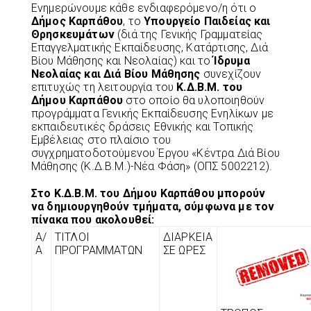
Ενημερώνουμε κάθε ενδιαφερόμενο/η ότι ο
Δήμος Καρπάθου
, το
Υπουργείο Παιδείας και
Θρησκευμάτων
(διά της Γενικής Γραμματείας
Επαγγελματικής Εκπαίδευσης, Κατάρτισης, Διά
Βίου Μάθησης και Νεολαίας) και το
Ίδρυμα
Νεολαίας και Διά Βίου Μάθησης
συνεχίζουν
επιτυχώς τη λειτουργία του
Κ.Δ.Β.Μ. του
Δήμου Καρπάθου
στο οποίο θα υλοποιηθούν
προγράμματα Γενικής Εκπαίδευσης Ενηλίκων με
εκπαιδευτικές δράσεις Εθνικής και Τοπικής
Εμβέλειας στο πλαίσιο του
συγχρηματοδοτούμενου Έργου «Κέντρα Διά Βίου
Μάθησης (Κ.Δ.Β.Μ.)-Νέα Φάση» (ΟΠΣ 5002212).
Στο Κ.Δ.Β.Μ. του Δήμου Καρπάθου μπορούν
να δημιουργηθούν τμήματα, σύμφωνα με τον
πίνακα που ακολουθεί:
Α/
ΤΙΤΛΟΙ
ΔΙΑΡΚΕΙΑ
Α
ΠΡΟΓΡΑΜΜΑΤΩΝ
ΣΕ ΩΡΕΣ