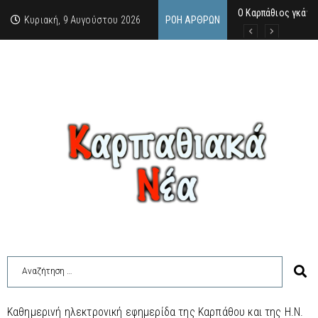
Ο Καρπάθιος γκάν
Από την πέτρα της
Η Κάρπαθος υπό τρ
Κυριακή, 9 Αυγούστου 2026
ΡΟΉ ΆΡΘΡΩΝ
Καθημερινή ηλεκτρονική εφημερίδα της Καρπάθου και της Η.Ν.