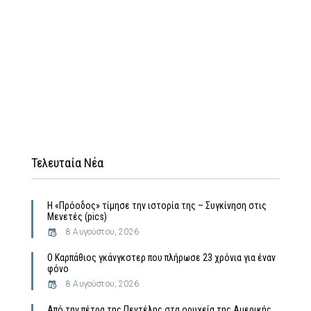
Τελευταία Νέα
Η «Πρόοδος» τίμησε την ιστορία της – Συγκίνηση στις
Μενετές (pics)
8 Αυγούστου, 2026
Ο Καρπάθιος γκάνγκστερ που πλήρωσε 23 χρόνια για έναν
φόνο
8 Αυγούστου, 2026
Από την πέτρα της Πεντέλης στα ορυχεία της Αμερικής