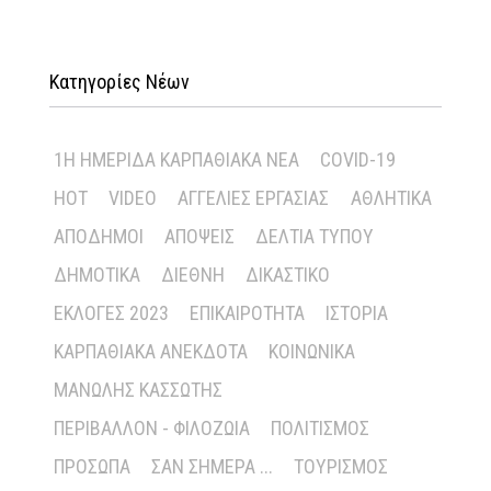
Κατηγορίες Νέων
1Η ΗΜΕΡΊΔΑ ΚΑΡΠΑΘΙΑΚΆ ΝΈΑ
COVID-19
HOT
VIDEO
ΑΓΓΕΛΊΕΣ ΕΡΓΑΣΊΑΣ
ΑΘΛΗΤΙΚΆ
ΑΠΌΔΗΜΟΙ
ΑΠΌΨΕΙΣ
ΔΕΛΤΊΑ ΤΎΠΟΥ
ΔΗΜΟΤΙΚΆ
ΔΙΕΘΝΉ
ΔΙΚΑΣΤΙΚΌ
ΕΚΛΟΓΈΣ 2023
ΕΠΙΚΑΙΡΌΤΗΤΑ
ΙΣΤΟΡΊΑ
ΚΑΡΠΑΘΙΑΚΆ ΑΝΈΚΔΟΤΑ
ΚΟΙΝΩΝΙΚΆ
ΜΑΝΏΛΗΣ ΚΑΣΣΏΤΗΣ
ΠΕΡΙΒΆΛΛΟΝ - ΦΙΛΟΖΩΊΑ
ΠΟΛΙΤΙΣΜΌΣ
ΠΡΌΣΩΠΑ
ΣΑΝ ΣΉΜΕΡΑ ...
ΤΟΥΡΙΣΜΌΣ