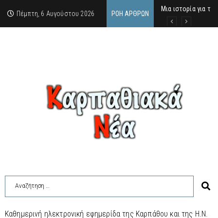
Μια ιστορία για τη 
Δρ. Εμμανουέλλα Μα
Χάιδω-Ειρήνη Χατζη
Πέμπτη, 6 Αυγούστου 2026
ΡΟΉ ΆΡΘΡΩΝ
Καθημερινή ηλεκτρονική εφημερίδα της Καρπάθου και της Η.Ν.