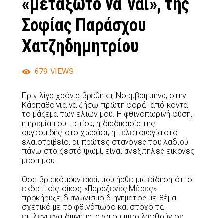
«μεταξωτό να΄ναι», της
Σοφίας Παράσχου
Χατζηδημητρίου
679
VIEWS
Πριν λίγα χρόνια βρέθηκα, Νοέμβρη μήνα, στην
Κάρπαθο για να ζήσω-πρώτη φορά- από κοντά
το μάζεμα των ελιών μου. Η φθινοπωρινή φύση,
η ηρεμία του τοπίου, η διαδικασία της
συγκομιδής στο χωράφι, η τελετουργία στο
ελαιοτριβείο, οι πρώτες σταγόνες του λαδιού
πάνω στο ζεστό ψωμί, είναι ανεξίτηλες εικόνες
μέσα μου.
Όσο βρισκόμουν εκεί, μου ήρθε μια είδηση ότι ο
εκδοτικός οίκος «Παράξενες Μέρες»
προκήρυξε διαγωνισμό διηγήματος με θέμα
σχετικό με το φθινόπωρο και στόχο τα
επιλεγμένα διηγήματα να συμπεριληφθούν σε