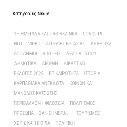
Κατηγορίες Νέων
1Η ΗΜΕΡΊΔΑ ΚΑΡΠΑΘΙΑΚΆ ΝΈΑ
COVID-19
HOT
VIDEO
ΑΓΓΕΛΊΕΣ ΕΡΓΑΣΊΑΣ
ΑΘΛΗΤΙΚΆ
ΑΠΌΔΗΜΟΙ
ΑΠΌΨΕΙΣ
ΔΕΛΤΊΑ ΤΎΠΟΥ
ΔΗΜΟΤΙΚΆ
ΔΙΕΘΝΉ
ΔΙΚΑΣΤΙΚΌ
ΕΚΛΟΓΈΣ 2023
ΕΠΙΚΑΙΡΌΤΗΤΑ
ΙΣΤΟΡΊΑ
ΚΑΡΠΑΘΙΑΚΆ ΑΝΈΚΔΟΤΑ
ΚΟΙΝΩΝΙΚΆ
ΜΑΝΏΛΗΣ ΚΑΣΣΏΤΗΣ
ΠΕΡΙΒΆΛΛΟΝ - ΦΙΛΟΖΩΊΑ
ΠΟΛΙΤΙΣΜΌΣ
ΠΡΌΣΩΠΑ
ΣΑΝ ΣΉΜΕΡΑ ...
ΤΟΥΡΙΣΜΌΣ
ΧΩΡΊΣ ΚΑΤΗΓΟΡΊΑ
ΠΟΛΙΤΙΚΉ