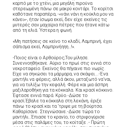
καρπό με το χτένι, μια μεγάλη πιρούνα
στερεωμένη πάνω σε μακρύ κοντάρι. Το κορίτσι
καθότανε παραπέρα, -«νάνι νάνι η κούκλα μου να
κάνει»-, ήταν ίσωμα εκεί, δεν είχε εκείνες τις
μυτερές σαν μαχαίρια πέτρες που ήτανε κάτω
από τη ελιά. Ύστερα η φωνή.
«Μη πατήσεις σε κείνο το κλαδί, Λαμπρινή, έχει
σάπισμα εκεί, Λαμπρινήηηη…!».
-Ποιος είναι ο Αρθούρος;Του μίλησε.
Συνεννοηθήκανε. Αύριο το πρωί στις εννιά στο
νεκροταφείο. Εκείνος θα πήγαινε πιο νωρίς.
Είχε να σηκώσει τα μάρμαρα, να σκάψει….-Ένα
μαντήλι να φέρεις, αλλά άκου, μεταξωτό να’ναι,
για να τυλίξω την κεφαλή. Φέρε και μια άσπρη
μαξιλαροθήκη για τα κόκκαλα. Και κρασί κόκκινο.
Έφτασε εννιά παρά. Κρύο.-Δώσε το
κρασί.Έβαλε τα κόκκαλα στη λεκάνη, έριξε
πάνω το κρασί και τα ‘τριψε με τη βούρτσα.
Καθαρίσανε. Στεγνώσανε.-Δώσε τώρα το
μαντήλι…Έπιασε το κρανίο, το στριφογύρισε
μέσα στις παλάμες του, το κοίταξε .- Πρώτη