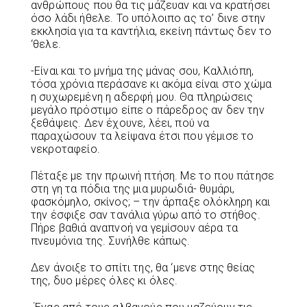
ανθρώπους που θα τις μάζευαν και να κρατήσει
όσο λάδι ήθελε. Το υπόλοιπο ας το’ δινε στην
εκκλησία για τα καντήλια, εκείνη πάντως δεν το
‘θελε.
-Είναι και το μνήμα της μάνας σου, Καλλιόπη,
τόσα χρόνια περάσανε κι ακόμα είναι στο χώμα
η συχωρεμένη η αδερφή μου. Θα πληρώσεις
μεγάλο πρόστιμο είπε ο πάρεδρος αν δεν την
ξεθάψεις. Δεν έχουνε, λέει, πού να
παραχώσουν τα λείψανα έτσι που γέμισε το
νεκροταφείο.
Πέταξε με την πρωινή πτήση. Με το που πάτησε
στη γη τα πόδια της μια μυρωδιά- θυμάρι,
φασκόμηλο, σκίνος; – την άρπαξε ολόκληρη και
την έσφιξε σαν τανάλια γύρω από το στήθος.
Πήρε βαθιά αναπνοή να γεμίσουν αέρα τα
πνευμόνια της. Συνήλθε κάπως.
Δεν άνοιξε το σπίτι της, θα ‘μενε στης θείας
της, δυο μέρες όλες κι όλες.