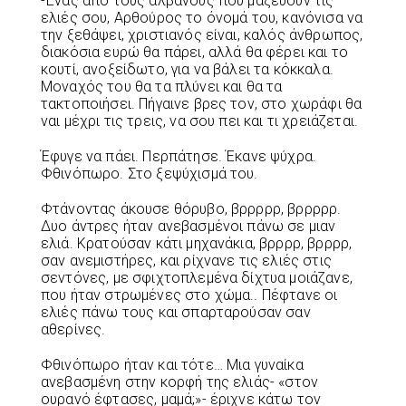
-Ένας από τους αλβανούς που μαζεύουν τις
ελιές σου, Αρθούρος το όνομά του, κανόνισα να
την ξεθάψει, χριστιανός είναι, καλός άνθρωπος,
διακόσια ευρώ θα πάρει, αλλά θα φέρει και το
κουτί, ανοξείδωτο, για να βάλει τα κόκκαλα.
Μοναχός του θα τα πλύνει και θα τα
τακτοποιήσει. Πήγαινε βρες τον, στο χωράφι θα
ναι μέχρι τις τρεις, να σου πει και τι χρειάζεται.
Έφυγε να πάει. Περπάτησε. Έκανε ψύχρα.
Φθινόπωρο. Στο ξεψύχισμά του.
Φτάνοντας άκουσε θόρυβο, βρρρρρ, βρρρρρ.
Δυο άντρες ήταν ανεβασμένοι πάνω σε μιαν
ελιά. Κρατούσαν κάτι μηχανάκια, βρρρρ, βρρρρ,
σαν ανεμιστήρες, και ρίχνανε τις ελιές στις
σεντόνες, με σφιχτοπλεμένα δίχτυα μοιάζανε,
που ήταν στρωμένες στο χώμα.. Πέφτανε οι
ελιές πάνω τους και σπαρταρούσαν σαν
αθερίνες.
Φθινόπωρο ήταν και τότε… Μια γυναίκα
ανεβασμένη στην κορφή της ελιάς- «στον
ουρανό έφτασες, μαμά;»- έριχνε κάτω τον