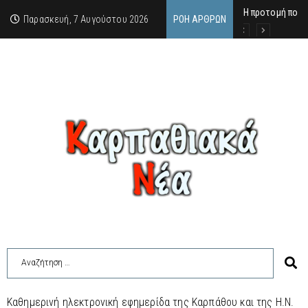
Η προτομή που 
Ο αιώνιος έφηβ
Δικαστική απόφ
Παρασκευή, 7 Αυγούστου 2026
ΡΟΉ ΆΡΘΡΩΝ
Καθημερινή ηλεκτρονική εφημερίδα της Καρπάθου και της Η.Ν.