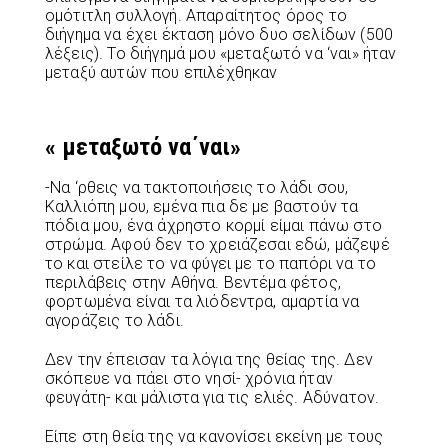
ομότιτλη συλλογή. Απαραίτητος όρος το
διήγημα να έχει έκταση μόνο δυο σελίδων (500
λέξεις). Το διήγημά μου «μεταξωτό να ‘ναι» ήταν
μεταξύ αυτών που επιλέχθηκαν
« μεταξωτό να΄ναι»
-Να ‘ρθεις να τακτοποιήσεις το λάδι σου,
Καλλιόπη μου, εμένα πια δε με βαστούν τα
πόδια μου, ένα άχρηστο κορμί είμαι πάνω στο
στρώμα. Αφού δεν το χρειάζεσαι εδώ, μάζεψέ
το και στείλε το να φύγει με το παπόρι να το
περιλάβεις στην Αθήνα. Βεντέμα φέτος,
φορτωμένα είναι τα λιόδεντρα, αμαρτία να
αγοράζεις το λάδι.
Δεν την έπεισαν τα λόγια της θείας της. Δεν
σκόπευε να πάει στο νησί- χρόνια ήταν
φευγάτη- και μάλιστα για τις ελιές. Αδύνατον.
Είπε στη θεία της να κανονίσει εκείνη με τους