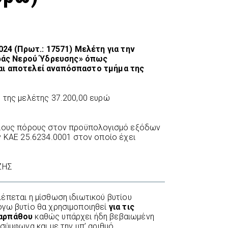
2024 (Πρωτ.: 17571) Μελέτη για την
άς Νερού Ύδρευσης» όπως
αι αποτελεί αναπόσπαστο τμήμα της
 της μελέτης 37.200,00 ευρώ
δίους πόρους στον προϋπολογισμό εξόδων
ν ΚΑΕ 25.6234.0001 στον οποίο έχει
ΖΗΣ
έπεται η μίσθωση ιδιωτικού βυτίου
όγω βυτίο θα χρησιμοποιηθεί
για τις
Καρπάθου
καθώς υπάρχει ήδη βεβαιωμένη
σύμφωνα και με την υπ’ αριθμό