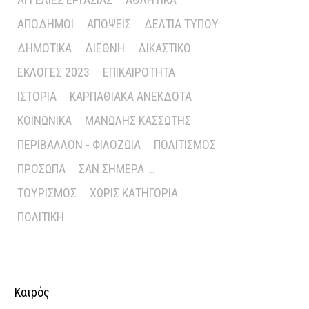
ΑΠΌΔΗΜΟΙ
ΑΠΌΨΕΙΣ
ΔΕΛΤΊΑ ΤΎΠΟΥ
ΔΗΜΟΤΙΚΆ
ΔΙΕΘΝΉ
ΔΙΚΑΣΤΙΚΌ
ΕΚΛΟΓΈΣ 2023
ΕΠΙΚΑΙΡΌΤΗΤΑ
ΙΣΤΟΡΊΑ
ΚΑΡΠΑΘΙΑΚΆ ΑΝΈΚΔΟΤΑ
ΚΟΙΝΩΝΙΚΆ
ΜΑΝΏΛΗΣ ΚΑΣΣΏΤΗΣ
ΠΕΡΙΒΆΛΛΟΝ - ΦΙΛΟΖΩΊΑ
ΠΟΛΙΤΙΣΜΌΣ
ΠΡΌΣΩΠΑ
ΣΑΝ ΣΉΜΕΡΑ ...
ΤΟΥΡΙΣΜΌΣ
ΧΩΡΊΣ ΚΑΤΗΓΟΡΊΑ
ΠΟΛΙΤΙΚΉ
Καιρός