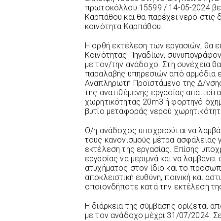
πρωτοκόλλου 15599 / 14-05-2024 βε
Καρπάθου και θα παρέχει νερό στις
κοινότητα Καρπάθου.
Η ορθή εκτέλεση των εργασιών, θα 
Κοινότητας Πηγαδίων, συνυπογράφον
με τον/την ανάδοχο. Στη συνέχεια 
παραλαβής υπηρεσιών από αρμόδια ε
Αναπληρωτή Προϊστάμενο της Δ/νσης
της ανατιθέμενης εργασίας απαιτείτ
χωρητικότητας 20m3 ή φορτηγό όχημ
βυτίο μεταφοράς νερού χωρητικότη
Ο/η ανάδοχος υποχρεούται να λαμβάν
τους κανονισμούς μέτρα ασφάλειας γι
εκτέλεση της εργασίας. Επίσης υποχ
εργασίας να μεριμνά και να λαμβάνει
ατυχήματος στον ίδιο και το προσωπ
αποκλειστική ευθύνη, ποινική και ασ
οποιονδήποτε κατά την εκτέλεση της
Η διάρκεια της σύμβασης ορίζεται α
με τον ανάδοχο μέχρι 31/07/2024. Σ