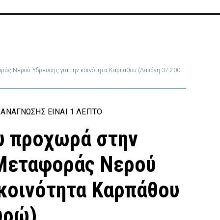
άς Νερού Ύδρευσης για την κοινότητα Καρπάθου (Δαπάνη 37.200
ΑΝΆΓΝΩΣΗΣ ΕΊΝΑΙ 1 ΛΕΠΤΌ
υ προχωρά στην
Μεταφοράς Νερού
 κοινότητα Καρπάθου
υρώ)