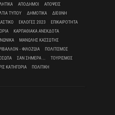
ΛΗΤΙΚΆ
ΑΠΌΔΗΜΟΙ
ΑΠΌΨΕΙΣ
ΛΤΊΑ ΤΎΠΟΥ
ΔΗΜΟΤΙΚΆ
ΔΙΕΘΝΉ
ΚΑΣΤΙΚΌ
ΕΚΛΟΓΈΣ 2023
ΕΠΙΚΑΙΡΌΤΗΤΑ
ΤΟΡΊΑ
ΚΑΡΠΑΘΙΑΚΆ ΑΝΈΚΔΟΤΑ
ΙΝΩΝΙΚΆ
ΜΑΝΏΛΗΣ ΚΑΣΣΏΤΗΣ
ΡΙΒΆΛΛΟΝ - ΦΙΛΟΖΩΊΑ
ΠΟΛΙΤΙΣΜΌΣ
ΌΣΩΠΑ
ΣΑΝ ΣΉΜΕΡΑ ...
ΤΟΥΡΙΣΜΌΣ
ΡΊΣ ΚΑΤΗΓΟΡΊΑ
ΠΟΛΙΤΙΚΉ