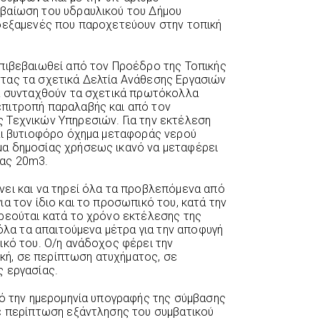
βαίωση του υδραυλικού του Δήμου
 δεξαμενές που παροχετεύουν στην τοπική
επιβεβαιωθεί από τον Προέδρο της Τοπικής
τας τα σχετικά Δελτία Ανάθεσης Εργασιών
θα συνταχθούν τα σχετικά πρωτόκολλα
πιτροπή παραλαβής και από τον
 Τεχνικών Υπηρεσιών. Για την εκτέλεση
αι βυτιοφόρο όχημα μεταφοράς νερού
α δημοσίας χρήσεως ικανό να μεταφέρει
τας 20m3.
ει και να τηρεί όλα τα προβλεπόμενα από
α τον ίδιο και το προσωπικό του, κατά την
ρεούται κατά το χρόνο εκτέλεσης της
 όλα τα απαιτούμενα μέτρα για την αποφυγή
ικό του. Ο/η ανάδοχος φέρει την
τική, σε περίπτωση ατυχήματος, σε
 εργασίας.
πό την ημερομηνία υπογραφής της σύμβασης
ε περίπτωση εξάντλησης του συμβατικού