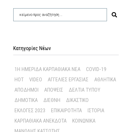
Κατηγορίες Νέων
1Η ΗΜΕΡΊΔΑ ΚΑΡΠΑΘΙΑΚΆ ΝΈΑ
COVID-19
HOT
VIDEO
ΑΓΓΕΛΊΕΣ ΕΡΓΑΣΊΑΣ
ΑΘΛΗΤΙΚΆ
ΑΠΌΔΗΜΟΙ
ΑΠΌΨΕΙΣ
ΔΕΛΤΊΑ ΤΎΠΟΥ
ΔΗΜΟΤΙΚΆ
ΔΙΕΘΝΉ
ΔΙΚΑΣΤΙΚΌ
ΕΚΛΟΓΈΣ 2023
ΕΠΙΚΑΙΡΌΤΗΤΑ
ΙΣΤΟΡΊΑ
ΚΑΡΠΑΘΙΑΚΆ ΑΝΈΚΔΟΤΑ
ΚΟΙΝΩΝΙΚΆ
ΜΑΝΏΛΗΣ ΚΑΣΣΏΤΗΣ