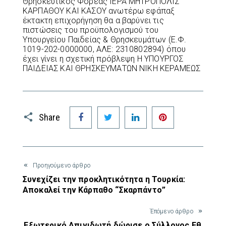
Θρησκευτικός Φορέας ΙΕΡΑ ΜΗΤΡΟΠΟΛΙΣ
ΚΑΡΠΑΘΟΥ ΚΑΙ ΚΑΣΟΥ ανωτέρω εφάπαξ
έκτακτη επιχορήγηση θα α βαρύνει τις
πιστώσεις του προϋπολογισμού του
Υπουργείου Παιδείας & Θρησκευμάτων (Ε.Φ.
1019-202-0000000, ΑΛΕ: 2310802894) όπου
έχει γίνει η σχετική πρόβλεψη Η ΥΠΟΥΡΓΟΣ
ΠΑΙΔΕΙΑΣ ΚΑΙ ΘΡΗΣΚΕΥΜΑΤΩΝ ΝΙΚΗ ΚΕΡΑΜΕΩΣ
Facebook
Twitter
LinkedIn
Pinterest
Share
Προηγούμενο άρθρο
Συνεχίζει την προκλητικότητα η Τουρκία:
Αποκαλεί την Κάρπαθο “Σκαρπάντο”
Έπόμενο άρθρο
Εξωτερικό Απινιδωτή δώρισε ο Σύλλογος Εθ.