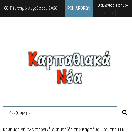
Ο αιώνιος έφηβος 
Δικαστική απόφαση
Άμεση κινητοποίηση
Πέμπτη, 6 Αυγούστου 2026
ΡΟΉ ΆΡΘΡΩΝ
Καθημερινή ηλεκτρονική εφημερίδα της Καρπάθου και της Η.Ν.