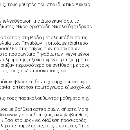
, τους μαθητές του στο ιδιωτικό Λύκειο
 Απελευθέρωση της Δωδεκανήσου, το
διώτης Νίκος Αριστείδη Νικολαΐδης ίδρυσε
πρόσκοπος στη Ρόδο μεταλαμπάδευσε τις
ολαία των Πηγαδίων, η οποία με ιδιαίτερο
προσήλθε στις τάξεις των προσκόπων.
ωστό προσωνύμιο Πηγαδιωτών- γεννημένοι
ν αλμύρα της, εξοικειωμένοι μια ζωή με το
ίριαζαν περισσότερο σε αντίθεση με τους
μού, τους πεζοπρόσκοπους και
αδίων -βλέπετε δεν είχε αρχίσει ακόμη ο
ορραγία- απέκτησε πρωτόγνωρα εξωσχολικά
εις τους παρακολουθώντας μαθήματα π.χ,
μού με βοήθεια αστερισμών, σήματα Mors,
κουγαν για ομαδική ζωή, αλληλοβοήθεια,
 «΄Εσο έτοιμος» για διάθεση προσφοράς.
λή στις παρελάσεις, στις φωταψίες(1) τα