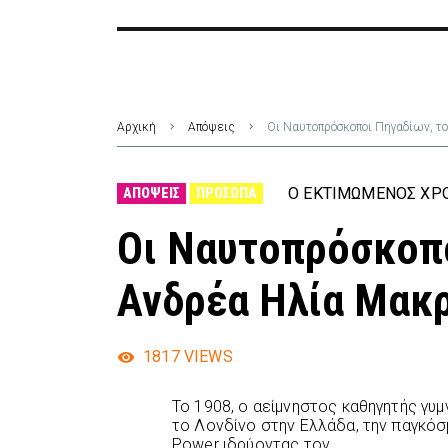
Αρχική
Απόψεις
Οι Ναυτοπρόσκοποι Πηγαδίων, τ
Ο ΕΚΤΙΜΏΜΕΝΟΣ ΧΡΌ
ΑΠΌΨΕΙΣ
ΠΡΌΣΩΠΑ
Οι Ναυτοπρόσκοπο
Ανδρέα Ηλία Μακ
1817
VIEWS
Το 1908, ο αείμνηστος καθηγητής γυ
το Λονδίνο στην Eλλάδα, την παγκόσ
Power ιδρύοντας τον