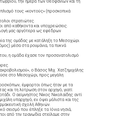
κτωβρίου, την ημέρα των Θεοφανίων και τη
οπλισμό τους «κοντούς» (προσκοπικά
στολοι στρατιώτες.
οι από καθήκοντα και υποχρεώσεις.
πιλογή μας αργότερα ως εφέδρων
ρία της ομάδας με κατάληξη το Μεσοχώρι
όμος) μέσα στα ρουμάνια, τα πυκνά
του, η ομάδα έχασε τον προσανατολισμό
ώρες.
ακροβολισμού», ο Βάσος Μιχ. Χατζημιχάλης
ούσε στο Μεσοχώρι, προς μεγάλη
ροσκόπων, έμφορτοι όπως ήταν με τα
ας και τη λύτρωση στον αρχηγό, γιατί
οτάδι. Ο αείμνηστος Νίκος Νικολαϊδης αντί
ιχάλη υπαρχηγό, εν όψει μάλιστα και της
ρμακευτική σχολή Αθηνών.
κό σεισμό που έπληξε τα Ιόνια νησιά,
ποι από την τραγωδία στείλαμε στην