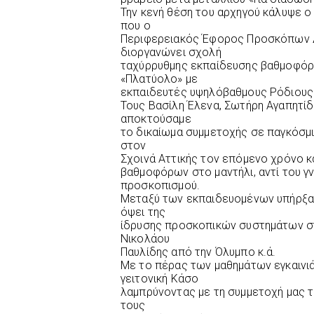
Την κενή θέση του αρχηγού κάλυψε ο
που ο
Περιφερειακός Έφορος Προσκόπων 
διοργανώνει σχολή
ταχύρρυθμης εκπαίδευσης βαθμοφόρ
«Πλατύολο» με
εκπαιδευτές υψηλόβαθμους Ρόδιους
Τους Βασίλη Έλενα, Σωτήρη Αγαπητίδη
αποκτούσαμε
το δικαίωμα συμμετοχής σε παγκόσμ
στον
Σχοινά Αττικής τον επόμενο χρόνο κ
βαθμοφόρων στο μαντήλι, αντί του γ
προσκοπισμού.
Μεταξύ των εκπαιδευομένων υπήρξαν
όψει της
ίδρυσης προσκοπικών συστημάτων στ
Νικολάου
Παυλίδης από την Όλυμπο κ.ά.
Με το πέρας των μαθημάτων εγκαινιά
γειτονική Κάσο
λαμπρύνοντας με τη συμμετοχή μας 
τους