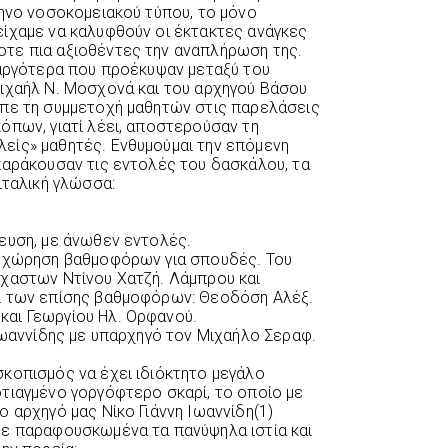
κηνο νοσοκομειακού τύπου, το μόνο
ίχαμε να καλυφθούν οι έκτακτες ανάγκες
τε πια αξιοθέντες την αναπλήρωση της.
 αργότερα που προέκυψαν μεταξύ του
ιχαήλ Ν. Μοσχονά και του αρχηγού Βάσου
επε τη συμμετοχή μαθητών στις παρελάσεις
όπων, γιατί λέει, αποστερούσαν τη
είς» μαθητές. Ενθυμούμαι την επόμενη
παράκουσαν τις εντολές του δασκάλου, τα
ιταλική γλώσσα:
ευση, με άνωθεν εντολές.
ποχώρηση βαθμοφόρων για σπουδές. Του
έχαστων Ντίνου Xατζή. Λάμπρου και
ι των επίσης βαθμοφόρων: Θεοδόση Αλέξ.
αι Γεωργίου Ηλ. Ορφανού.
 Ιωαννίδης με υπαρχηγό τον Μιχαήλο Σεραφ.
κοπισμός να έχει ιδιόκτητο μεγάλο
τιαγμένο γοργόφτερο σκαρί, το οποίο με
 αρχηγό μας Νίκο Γιάννη Ιωαννίδη(1)
με παραφουσκωμένα τα πανύψηλα ιστία και