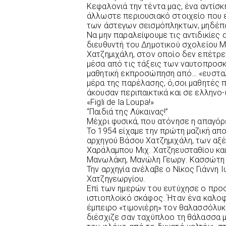
Κεφαλονιά την τέντα μας, ένα αντίσ
άλλωστε περιουσιακό στοιχείο που ε
των άστεγων σεισμόπληκτων, μηδέπο
Να μην παραλείψουμε τις αντιδικίες
διευθυντή του Δημοτικού σχολείου Μ
Χατζημιχάλη, στον οποίο δεν επέτρ
μέσα από τις τάξεις των ναυτοπροσκ
μαθητική εκπροσώπηση από… «ευσταλ
μέρα της παρέλασης, ό,σοι μαθητές 
άκουσαν περιπαικτικά και σε ελληνο-
«Figli de la Loupa!»
“Παιδιά της Λύκαινας!”
Μέχρι φυσικά, που ατόνησε η απαγόρ
Το 1954 είχαμε την πρώτη μαζική α
αρχηγού Βάσου Χατζημιχάλη, των αξ
Χαράλαμπου Μιχ. Χατζηευσταθίου κα
Μανωλάκη, Μανώλη Γεωργ. Κασσώτη κ
Την αρχηγία ανέλαβε ο Νίκος Γιάννη
Χατζηγεωργίου.
Επί των ημερών του ευτύχησε ο προσ
ιστιοπλοϊκό σκάφος. Ήταν ένα καλοφ
έμπειρο «τιμονιέρη» τον θαλασσόλυκο
διέσχιζε σαν ταχύπλοο τη θάλασσα 