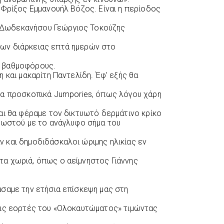
 Φρίξος Εμμανουήλ Βόζος. Είναι η περίοδος
Δωδεκανήσου Γεώργιος Τοκούζης
ων διάρκειας επτά ημερών στο
 βαθμοφόρους.
 και μακαρίτη Παντελίδη. Έφ’ εξής θα
ια προσκοπικά Jumpories, όπως λόγου χάρη
αι θα φέραμε τον δικτυωτό δερμάτινο κρίκο
νωστού με το ανάγλυφο σήμα του
 και δημοδιδάσκαλοι ώριμης ηλικίας εν
α χωριά, όπως ο αείμνηστος Γιάννης
σαμε την ετήσια επίσκεψη μας στη
τις εορτές του «Ολοκαυτώματος» τιμώντας