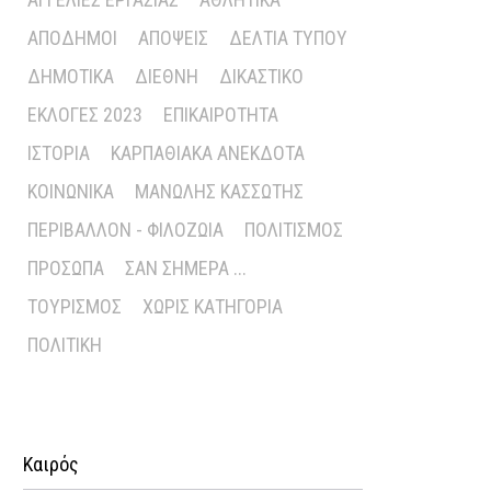
ΑΠΌΔΗΜΟΙ
ΑΠΌΨΕΙΣ
ΔΕΛΤΊΑ ΤΎΠΟΥ
ΔΗΜΟΤΙΚΆ
ΔΙΕΘΝΉ
ΔΙΚΑΣΤΙΚΌ
ΕΚΛΟΓΈΣ 2023
ΕΠΙΚΑΙΡΌΤΗΤΑ
ΙΣΤΟΡΊΑ
ΚΑΡΠΑΘΙΑΚΆ ΑΝΈΚΔΟΤΑ
ΚΟΙΝΩΝΙΚΆ
ΜΑΝΏΛΗΣ ΚΑΣΣΏΤΗΣ
ΠΕΡΙΒΆΛΛΟΝ - ΦΙΛΟΖΩΊΑ
ΠΟΛΙΤΙΣΜΌΣ
ΠΡΌΣΩΠΑ
ΣΑΝ ΣΉΜΕΡΑ ...
ΤΟΥΡΙΣΜΌΣ
ΧΩΡΊΣ ΚΑΤΗΓΟΡΊΑ
ΠΟΛΙΤΙΚΉ
Καιρός