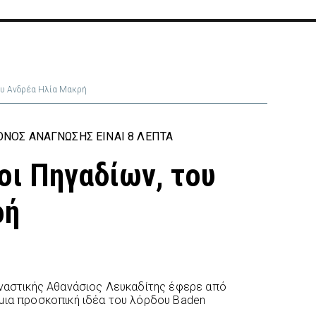
ου Ανδρέα Ηλία Μακρή
ΝΟΣ ΑΝΆΓΝΩΣΗΣ ΕΊΝΑΙ 8 ΛΕΠΤΆ
ι Πηγαδίων, του
ρή
μναστικής Αθανάσιος Λευκαδίτης έφερε από
μια προσκοπική ιδέα του λόρδου Baden