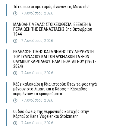
Τότε, που οι προτομές ένωναν τις Μενετές!
7 Αυγούστου, 2026
MΑΝΟΛΗΣ ΜΕΛΑΣ: ΣΤΟΙΧΕΙΟΘΕΣΙΑ, ΕΞΕΛΙΞΗ &
ΠΕΡΑΙΩΣΗ ΤΗΣ ΕΠΑΝΑΣΤΑΣΗΣ 5ης Οκτωβρίου
1944
7 Αυγούστου, 2026
ΕΚΔΗΛΩΣΗ ΤΙΜΗΣ ΚΑΙ ΜΝΗΜΗΣ ΤΟΥ ΔΙΕΥΘΥΝΤΗ
ΤΟΥ ΓΥΜΝΑΣΙΟΥ ΚΑΙ ΤΩΝ ΛΥΚΕΙΑΚΩΝ ΤΑΞΕΩΝ
ΟΛΥΜΠΟΥ ΚΑΡΠΑΘΟΥ ΗΛΙΑ ΓΕΩΡ. ΛΙΓΝΟΥ (1961-
2024)
7 Αυγούστου, 2026
Κάθε καλοκαίρι η ίδια ιστορία: Όταν τα φορτηγά
μένουν στο λιμάνι και η Κάσος – Κάρπαθος
περιμένουν τα εμπορεύματα
7 Αυγούστου, 2026
Οι δύο όψεις της γερμανικής κατοχής στην
Κάρπαθο: Hans Vogeler και Stolzmann
7 Αυγούστου, 2026