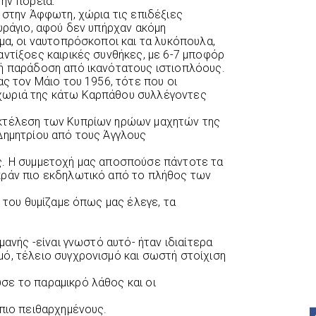
ην πορεία:
 στην Άφφωτη, χώρια τις επιδέξιες
υράγιο, αφού δεν υπήρχαν ακόμη
μα, οι ναυτοπρόσκοποι και τα λυκόπουλα,
αντίξοες καιρικές συνθήκες, με 6-7 μποφόρ
κή παράδοση από ικανότατους ιστιοπλόους.
ας τον Mάιο του 1956, τότε που οι
χωριά της κάτω Καρπάθου συλλέγοντες
εκτέλεση των Κυπρίων ηρώων μαχητών της
Δημητρίου από τους Άγγλους
ς. Η συμμετοχή μας αποσπούσε πάντοτε τα
κράν πιο εκδηλωτικό από το πλήθος των
υ του θυμίζαμε όπως μας έλεγε, τα
μανής -είναι γνωστό αυτό- ήταν ιδιαίτερα
ό, τέλειο συγχρονισμό και σωστή στοίχιση
σε το παραμικρό λάθος και οι
 πιο πειθαρχημένους.