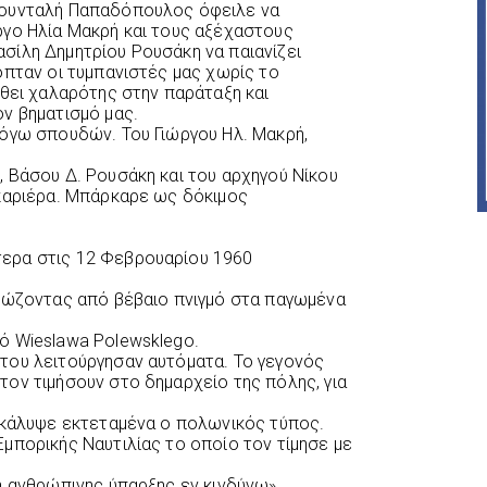
Φουνταλή Παπαδόπουλος όφειλε να
ργο Ηλία Μακρή και τους αξέχαστους
σίλη Δημητρίου Ρουσάκη να παιανίζει
οπταν οι τυμπανιστές μας χωρίς το
λθει χαλαρότης στην παράταξη και
ν βηματισμό μας.
όγω σπουδών. Του Γιώργου Ηλ. Μακρή,
 Βάσου Δ. Ρουσάκη και του αρχηγού Νίκου
 καριέρα. Μπάρκαρε ως δόκιμος
ερα στις 12 Φεβρουαρίου 1960
 σώζοντας από βέβαιο πνιγμό στα παγωμένα
ό Wieslawa Polewsklego.
του λειτούργησαν αυτόματα. Το γεγονός
ον τιμήσουν στο δημαρχείο της πόλης, για
 κάλυψε εκτεταμένα ο πολωνικός τύπος.
μπορικής Ναυτιλίας το οποίο τον τίμησε με
η ανθρώπινης ύπαρξης εν κινδύνω».