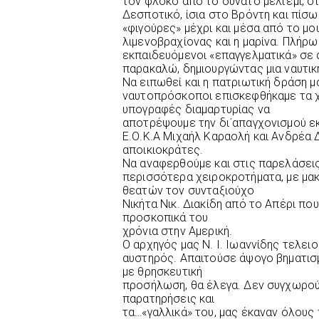
τον φλόκο από το δυνατό μελτέμι, στ
Δεσποτικό, ίσια στο Βρόντη και πίσω
«φιγούρες» μέχρι και μέσα από το μο
λιμενοβραχίονας και η μαρίνα. Πλήρω
εκπαιδευόμενοι «επαγγελματικά» σε 
παρακαλώ, δημιουργώντας μια ναυτι
Να ειπωθεί και η πατριωτική δράση μ
ναυτοπρόσκοποι επισκεφθήκαμε τα 
υπογραφές διαμαρτυρίας να
αποτρέψουμε την δι΄απαγχονισμού 
Ε.Ο.Κ.Α Μιχαήλ Καραολή και Ανδρέα 
αποικιοκράτες.
Να αναφερθούμε και στις παρελάσει
περισσότερα χειροκροτήματα, με μα
θεατών τον συνταξιούχο
Νικήτα Νικ. Διακίδη από το Απέρι πο
προσκοπικά του
χρόνια στην Αμερική.
Ο αρχηγός μας Ν. Ι. Ιωαννίδης τελειο
αυστηρός. Απαιτούσε άψογο βηματισμ
με θρησκευτική
προσήλωση, θα έλεγα. Δεν συγχωρού
παρατηρήσεις και
τα…«γαλλικά» του, μας έκαναν όλους