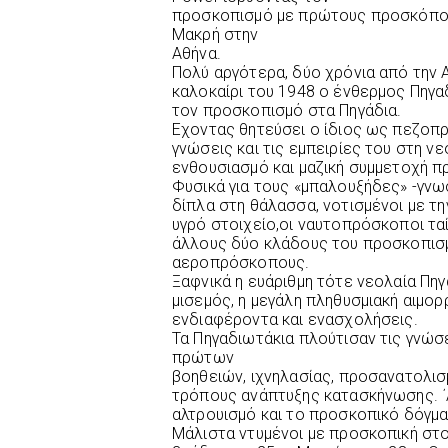
προσκοπισμό με πρώτους προσκόπους
Μακρή στην
Αθήνα.
Πολύ αργότερα, δύο χρόνια από την
καλοκαίρι του 1948 ο ένθερμος Πηγα
τον προσκοπισμό στα Πηγάδια.
Εχοντας θητεύσει ο ίδιος ως πεζο
γνώσεις και τις εμπειρίες του στη νε
ενθουσιασμό και μαζική συμμετοχή 
Φυσικά για τους «μπαλουξήδες» -γν
δίπλα στη θάλασσα, νοτισμένοι με τη
υγρό στοιχείο,οι ναυτοπρόσκοποι τα
άλλους δύο κλάδους του προσκοπισ
αεροπρόσκοπους.
Ξαφνικά η ευάριθμη τότε νεολαία Πηγ
μισεμός, η μεγάλη πληθυσμιακή αιμ
ενδιαφέροντα και ενασχολήσεις.
Τα Πηγαδιωτάκια πλούτισαν τις γνώσ
πρώτων
βοηθειών, ιχνηλασίας, προσανατολισ
τρόπους ανάπτυξης κατασκήνωσης. ΄Α
αλτρουισμό και το προσκοπικό δόγμα
Μάλιστα ντυμένοι με προσκοπική στο