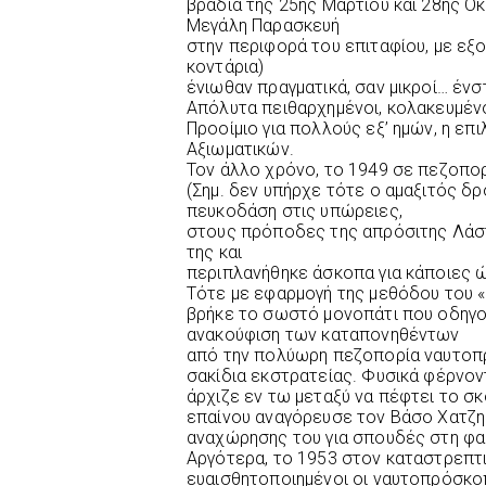
βράδια της 25ης Μαρτίου και 28ης Ο
Μεγάλη Παρασκευή
στην περιφορά του επιταφίου, με εξ
κοντάρια)
ένιωθαν πραγματικά, σαν μικροί… έν
Απόλυτα πειθαρχημένοι, κολακευμέν
Προοίμιο για πολλούς εξ’ ημών, η ε
Αξιωματικών.
Toν άλλο χρόνο, το 1949 σε πεζοπο
(Σημ. δεν υπήρχε τότε ο αμαξιτός δρ
πευκοδάση στις υπώρειες,
στους πρόποδες της απρόσιτης Λάσ
της και
περιπλανήθηκε άσκοπα για κάποιες 
Τότε με εφαρμογή της μεθόδου του «
βρήκε το σωστό μονοπάτι που οδηγ
ανακούφιση των καταπονηθέντων
από την πολύωρη πεζοπορία ναυτοπ
σακίδια εκστρατείας. Φυσικά φέρνοντ
άρχιζε εν τω μεταξύ να πέφτει το σκ
επαίνου αναγόρευσε τον Βάσο Χατζημ
αναχώρησης του για σπουδές στη φα
Αργότερα, το 1953 στον καταστρεπτι
ευαισθητοποιημένοι οι ναυτοπρόσκο