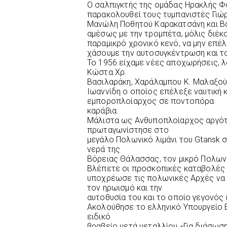
Ο σαλπιγκτής της ομάδας Ηρακλής 
παρακολουθεί τους τυμπανιστές Γιώ
Μανώλη Ποθητού Καρακατσάνη και Βα
αμέσως με την τρομπέτα, μόλις διέκ
παραμικρό χρονικό κενό, να μην επέ
χάσουμε την αυτοσυγκέντρωση και το
Το 1956 είχαμε νέες αποχωρήσεις, λ
Κώστα Χρ.
Βασιλαράκη, Χαράλαμπου Κ. Μαλαξού,
Ιωαννίδη ο οποίος επέλεξε ναυτική
εμποροπλοίαρχος σε ποντοπόρα
καράβια.
Μάλιστα ως Ανθυποπλοίαρχος αργότ
πρωταγωνίστησε στο
μεγάλο Πολωνικό λιμάνι του Gtansk
νερά της
Βόρειας Θάλασσας, τον μικρό Πολων
Βλέπετε οι προσκοπικές καταβολές 
υποχρέωσε τις πολωνικές Αρχές να τ
τον ηρωισμό και την
αυτοθυσία του και το οποίο γεγονός
Aκολούθησε το ελληνικό Υπουργείο Ε
ειδικό
βραβείο μετά μεταλλίου «Για διάσωσ