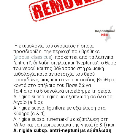
Η ετυμολογία του ονοματος η οποία
προσδιορίζει την περιοχή που βρέθηκε
(
#locus_classicus
), προκύπτει από τα λατινικά
“antrum”, δηλαδή σπηλιά, και “Neptunus”, ο θεός
του νερού και της θάλασσας στη ρωμαϊκή
μυθολογία κατά αντιστοιχία του θεού
Ποσειδώνα, μιας και το νεο υποείδος βρέθηκε
κοντά στο σπήλαιο του Ποσειδώνα.
Τα 4 απο τα 5 συνολικά υποείδη, με τη σειρά:
A. rigida subsp. rigida με εξάπλωση σε όλο το
Αιγαίο (a & b);
A. rigida subsp. liguliflora με εξάπλωση στα
Κύθηρα (c & d);
A. rigida subsp. runemarkii με εξάπλωση στη
Μήλο και τα περιφερειακά της νησιά (e & f) και
A. rigida subsp. antri-neptuni με εξάπλωση