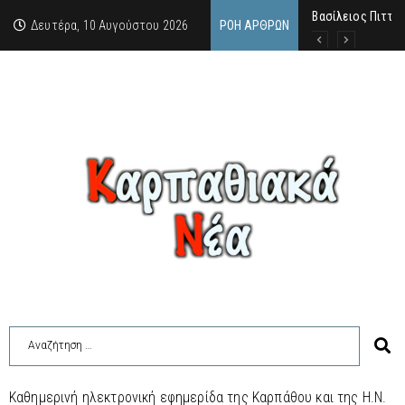
Βασίλειος Πιττά
Σαν σήμερα, 10.8
Μανόλης Μελάς: “
Δευτέρα, 10 Αυγούστου 2026
ΡΟΉ ΆΡΘΡΩΝ
Καθημερινή ηλεκτρονική εφημερίδα της Καρπάθου και της Η.Ν.