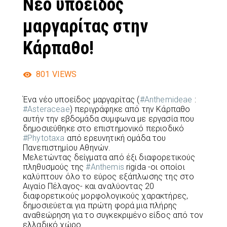
Νέο υποείδος
μαργαρίτας στην
Κάρπαθο!
801
VIEWS
Ένα νέο υποείδος μαργαρίτας (
#Anthemideae
:
#Asteraceae
) περιγράφηκε από την Κάρπαθο
αυτήν την εβδομάδα συμφωνα με εργασία που
δημοσιεύθηκε στο επιστημονικό περιοδικό
#Phytotaxa
από ερευνητική ομάδα του
Πανεπιστημίου Αθηνών.
Μελετώντας δείγματα από έξι διαφορετικούς
πληθυσμούς της
#Anthemis
rigida -οι οποίοι
καλύπτουν όλο το εύρος εξάπλωσης της στο
Αιγαίο Πέλαγος- και αναλύοντας 20
διαφορετικούς μορφολογικούς χαρακτήρες,
δημοσιεύεται για πρώτη φορά μια πλήρης
αναθεώρηση για το συγκεκριμένο είδος από τον
ελλαδικό χώρο.