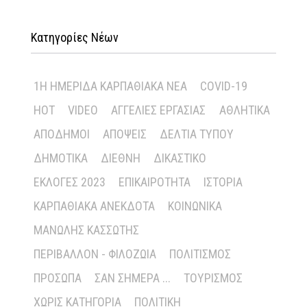
Κατηγορίες Νέων
1Η ΗΜΕΡΊΔΑ ΚΑΡΠΑΘΙΑΚΆ ΝΈΑ
COVID-19
HOT
VIDEO
ΑΓΓΕΛΊΕΣ ΕΡΓΑΣΊΑΣ
ΑΘΛΗΤΙΚΆ
ΑΠΌΔΗΜΟΙ
ΑΠΌΨΕΙΣ
ΔΕΛΤΊΑ ΤΎΠΟΥ
ΔΗΜΟΤΙΚΆ
ΔΙΕΘΝΉ
ΔΙΚΑΣΤΙΚΌ
ΕΚΛΟΓΈΣ 2023
ΕΠΙΚΑΙΡΌΤΗΤΑ
ΙΣΤΟΡΊΑ
ΚΑΡΠΑΘΙΑΚΆ ΑΝΈΚΔΟΤΑ
ΚΟΙΝΩΝΙΚΆ
ΜΑΝΏΛΗΣ ΚΑΣΣΏΤΗΣ
ΠΕΡΙΒΆΛΛΟΝ - ΦΙΛΟΖΩΊΑ
ΠΟΛΙΤΙΣΜΌΣ
ΠΡΌΣΩΠΑ
ΣΑΝ ΣΉΜΕΡΑ ...
ΤΟΥΡΙΣΜΌΣ
ΧΩΡΊΣ ΚΑΤΗΓΟΡΊΑ
ΠΟΛΙΤΙΚΉ