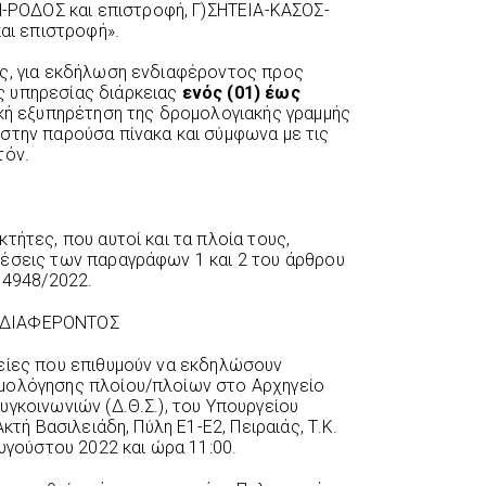
ΟΔΟΣ και επιστροφή, Γ)ΣΗΤΕΙΑ-ΚΑΣΟΣ-
 επιστροφή».
ες, για εκδήλωση ενδιαφέροντος προς
ς υπηρεσίας διάρκειας
ενός (01) έως
κή εξυπηρέτηση της δρομολογιακής γραμμής
στην παρούσα πίνακα και σύμφωνα με τις
όν.
τήτες, που αυτοί και τα πλοία τους,
θέσεις των παραγράφων 1 και 2 του άρθρου
. 4948/2022.
ΝΔΙΑΦΕΡΟΝΤΟΣ
είες που επιθυμούν να εκδηλώσουν
μολόγησης πλοίου/πλοίων στο Αρχηγείο
γκοινωνιών (Δ.Θ.Σ.), του Υπουργείου
κτή Βασιλειάδη, Πύλη Ε1-Ε2, Πειραιάς, Τ.Κ.
Αυγούστου 2022 και ώρα 11:00.