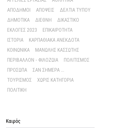
ΑΠΌΔΗΜΟΙ
ΑΠΌΨΕΙΣ
ΔΕΛΤΊΑ ΤΎΠΟΥ
ΔΗΜΟΤΙΚΆ
ΔΙΕΘΝΉ
ΔΙΚΑΣΤΙΚΌ
ΕΚΛΟΓΈΣ 2023
ΕΠΙΚΑΙΡΌΤΗΤΑ
ΙΣΤΟΡΊΑ
ΚΑΡΠΑΘΙΑΚΆ ΑΝΈΚΔΟΤΑ
ΚΟΙΝΩΝΙΚΆ
ΜΑΝΏΛΗΣ ΚΑΣΣΏΤΗΣ
ΠΕΡΙΒΆΛΛΟΝ - ΦΙΛΟΖΩΊΑ
ΠΟΛΙΤΙΣΜΌΣ
ΠΡΌΣΩΠΑ
ΣΑΝ ΣΉΜΕΡΑ ...
ΤΟΥΡΙΣΜΌΣ
ΧΩΡΊΣ ΚΑΤΗΓΟΡΊΑ
ΠΟΛΙΤΙΚΉ
Καιρός