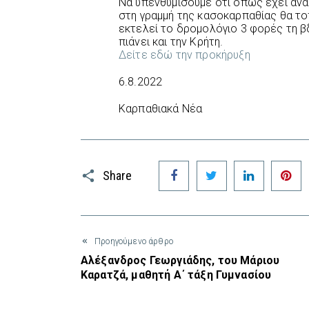
Να υπενθυμίσουμε ότι όπως έχει ανα
στη γραμμή της κασοκαρπαθίας θα το
εκτελεί το δρομολόγιο 3 φορές τη 
πιάνει και την Κρήτη.
Δείτε εδώ την προκήρυξη
6.8.2022
Καρπαθιακά Νέα
Facebook
Twitter
LinkedIn
P
Share
Προηγούμενο άρθρο
Αλέξανδρος Γεωργιάδης, του Μάριου
Καρατζά, μαθητή Α΄ τάξη Γυμνασίου