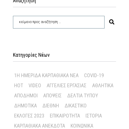
Αναζήτηση
Κατηγορίες Νέων
1Η ΗΜΕΡΊΔΑ ΚΑΡΠΑΘΙΑΚΆ ΝΈΑ
COVID-19
HOT
VIDEO
ΑΓΓΕΛΊΕΣ ΕΡΓΑΣΊΑΣ
ΑΘΛΗΤΙΚΆ
ΑΠΌΔΗΜΟΙ
ΑΠΌΨΕΙΣ
ΔΕΛΤΊΑ ΤΎΠΟΥ
ΔΗΜΟΤΙΚΆ
ΔΙΕΘΝΉ
ΔΙΚΑΣΤΙΚΌ
ΕΚΛΟΓΈΣ 2023
ΕΠΙΚΑΙΡΌΤΗΤΑ
ΙΣΤΟΡΊΑ
ΚΑΡΠΑΘΙΑΚΆ ΑΝΈΚΔΟΤΑ
ΚΟΙΝΩΝΙΚΆ