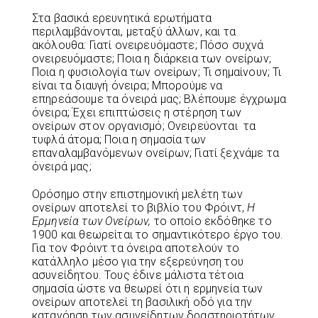
Στα βασικά ερευνητικά ερωτήματα
περιλαμβάνονται, μεταξύ άλλων, και τα
ακόλουθα: Γιατί ονειρευόμαστε; Πόσο συχνά
ονειρευόμαστε; Ποια η διάρκεια των ονείρων;
Ποια η φυσιολογία των ονείρων; Τι σημαίνουν; Τι
είναι τα διαυγή όνειρα; Μπορούμε να
επηρεάσουμε τα όνειρά μας; Βλέπουμε έγχρωμα
όνειρα; Έχει επιπτώσεις η στέρηση των
ονείρων στον οργανισμό; Ονειρεύονται τα
τυφλά άτομα; Ποια η σημασία των
επαναλαμβανόμενων ονείρων; Γιατί ξεχνάμε τα
όνειρά μας;
Ορόσημο στην επιστημονική μελέτη των
ονείρων αποτελεί το βιβλίο του Φρόιντ,
Η
Ερμηνεία των Ονείρων,
το οποίο εκδόθηκε το
1900 και θεωρείται το σημαντικότερο έργο του.
Για τον Φρόιντ τα όνειρα αποτελούν το
κατάλληλο μέσο για την εξερεύνηση του
ασυνείδητου. Τους έδινε μάλιστα τέτοια
σημασία ώστε να θεωρεί ότι η ερμηνεία των
ονείρων αποτελεί τη βασιλική οδό για την
κατανόηση των ασυνείδητων δραστηριοτήτων