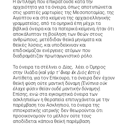
Η αντίληψη που επικρατούσε κατά την
αρχαιότητα για τα όνειρα, όπως αποτυπώνεται
στις γραπτές μαρτυρίες της Μεσοποταμίας, της
Αιγύπτου και στα κείμενα της αρχαιοελληνικής
γραμματείας, από τα ομηρικά έπη μέχρι τα
βιβλικά όνειρα και τα πατερικά κείμενα, ήταν ότι
αποκάλυπταν τη βούληση των θεών στους
ανθρώπους, μετέδιδαν θεϊκά μηνύματα και
θεϊκές λύσεις, και υποδείκνυαν και
επιδοκίμαζαν ενέργειες ατόμων που
διαδραμάτιζαν πρωταγωνιστικό ρόλο.
Τα όνειρα τα στέλνει ο Δίας, λέει ο Όμηρος
στην Ιλιάδα (
καὶ γάρ τ’ ὄναρ ἐκ Διός ἐστιν).
Αντίθετα, για τον Επίκουρο, τα όνειρα δεν έχουν
θεϊκή φύση ούτε μαντική δύναμη
(Ένύπνια ούκ
έλαχε φύσιν θείαν ουδέ μαντικήν δύναμην)
.
Επίσης, ενώ στα εγκοιμητικά όνειρα των
ασκληπιείων η θεραπεία επιτυγχάνεται με την
παρέμβαση του Ασκληπιού, τα όνειρα της
ιπποκρατικής ιατρικής δεν θεωρούνται ότι
προοικονομούν το μέλλον ούτε τους
αποδίδεται κάποια θεϊκή παρέμβαση.