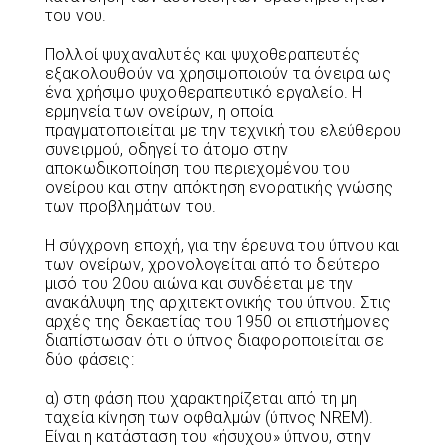
του νου.
Πολλοί ψυχαναλυτές και ψυχοθεραπευτές
εξακολουθούν να χρησιμοποιούν τα όνειρα ως
ένα χρήσιμο ψυχοθεραπευτικό εργαλείο. Η
ερμηνεία των ονείρων, η οποία
πραγματοποιείται με την τεχνική του ελεύθερου
συνειρμού, οδηγεί το άτομο στην
αποκωδικοποίηση του περιεχομένου του
ονείρου και στην απόκτηση ενορατικής γνώσης
των προβλημάτων του.
Η σύγχρονη εποχή, για την έρευνα του ύπνου και
των ονείρων, χρονολογείται από το δεύτερο
μισό του 20ου αιώνα και συνδέεται με την
ανακάλυψη της αρχιτεκτονικής του ύπνου. Στις
αρχές της δεκαετίας του 1950 οι επιστήμονες
διαπίστωσαν ότι ο ύπνος διαφοροποιείται σε
δύο φάσεις:
α) στη φάση που χαρακτηρίζεται από τη μη
ταχεία κίνηση των οφθαλμών (ύπνος ΝREM).
Είναι η κατάσταση του «ήσυχου» ύπνου, στην