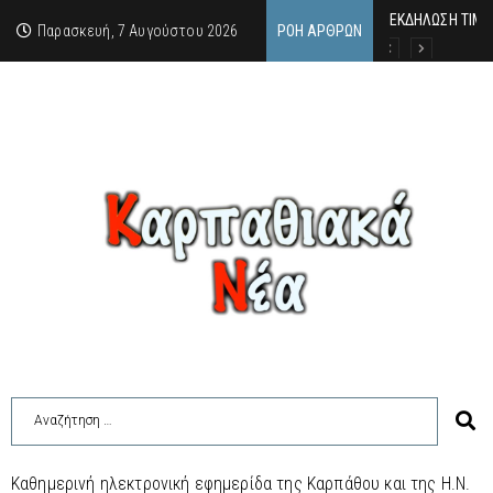
ΕΚΔΗΛΩΣΗ ΤΙΜΗ
Κάθε καλοκαίρι 
Οι δύο όψεις τ
Παρασκευή, 7 Αυγούστου 2026
ΡΟΉ ΆΡΘΡΩΝ
Καθημερινή ηλεκτρονική εφημερίδα της Καρπάθου και της Η.Ν.