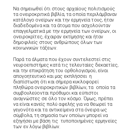
Να σημειωθεί ότι στους αρχαίους πολιτισμούς
τα ονειροκριτικά βιβλία, τα οποία περιλάμβαναν
κατάλογο ονείρων και την ερμηνεία τους, ήταν
διαδεδομένα και τα άτομα που ασχολούνταν
επαγγελματικά με την ερμηνεία των ονείρων, οι
ονειροκρίτες, έχαιραν εκτίμησης και ήταν
δημοφιλείς στους ανθρώπους όλων των
κοινωνικών τάξεων.
Παρά τα άλματα που έχουν συντελεστεί στις
νευροεπιστήμες κατά τις τελευταίες δεκαετίες,
και την επικράτηση του ορθολογισμού, είναι
απογοητευτικό και μας εκπλήσσει η
διαπίστωση ότι και σήμερα κυκλοφορεί
πληθώρα ονειροκριτικών βιβλίων, τα οποία τα
συμβουλεύονται πρόθυμοι και εύπιστοι
αναγνώστες σε όλο τον κόσμο. Όμως, πρέπει
να είναι κανείς πολύ αφελής για να θεωρεί τα
γεγονότα και τα αντικείμενα στα όνειρα ως
σύμβολα, τη σημασία των οποίων μπορεί να
εξηγήσει με βάση τις τυποποιημένες ερμηνείες
των εν λόγω βιβλίων.