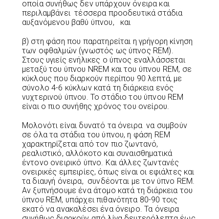
οποία συνήθως δεν υπάρχουν όνειρα και
περιλαμβάνει τέσσερα προοδευτικά στάδια
αυξανόμενου βαθύ ύπνου, και
β) στη φάση που παρατηρείται η γρήγορη κίνηση
των οφθαλμών (γνωστός ως ύπνος REM).
Στους υγιείς ενήλικες ο ύπνος εναλλάσσεται
μεταξύ του ύπνου ΝREM και του ύπνου REM, σε
κύκλους που διαρκούν περίπου 90 λεπτά, με
σύνολο 4-6 κύκλων κατά τη διάρκεια ενός
νυχτερινού ύπνου. Το στάδιο του ύπνου REM
είναι ο πιο συνήθης χρόνος του ονείρου.
Μολονότι είναι δυνατό τα όνειρα να συμβούν
σε όλα τα στάδια του ύπνου, η φάση REM
χαρακτηρίζεται από τον πιο ζωντανό,
ρεαλιστικό, αλλόκοτο και συναισθηματικά
έντονο ονειρικό ύπνο. Και άλλες ζωντανές
ονειρικές εμπειρίες, όπως είναι οι εφιάλτες και
τα διαυγή όνειρα, συνδέονται με τον ύπνο REM.
Αν ξυπνήσουμε ένα άτομο κατά τη διάρκεια του
ύπνου REM, υπάρχει πιθανότητα 80-90 τοις
εκατό να ανακαλέσει ένα όνειρο. Τα όνειρα
συνήθως διαρκούν από λίγα δευτερόλεπτα έως