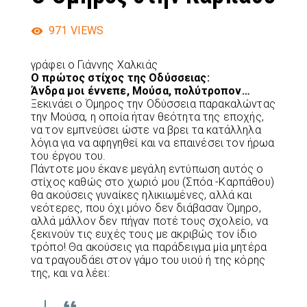
971
VIEWS
γράφει ο Γιάννης Χαλκιάς
Ο πρώτος στίχος της Οδύσσειας:
Άνδρα μοι έννεπε, Μούσα, πολύτροπον…
Ξεκινάει ο Όμηρος την Οδύσσεια παρακαλώντας
την Μούσα, η οποία ήταν θεότητα της εποχής,
να τον εμπνεύσει ώστε να βρει τα κατάλληλα
λόγια για να αφηγηθεί και να επαινέσει τον ήρωα
του έργου του.
Πάντοτε μου έκανε μεγάλη εντύπωση αυτός ο
στίχος καθώς στο χωριό μου (Σπόα -Καρπάθου)
θα ακούσεις γυναίκες ηλικιωμένες, αλλά και
νεότερες, που όχι μόνο δεν διάβασαν Όμηρο,
αλλά μάλλον δεν πήγαν ποτέ τους σχολείο, να
ξεκινούν τις ευχές τους με ακριβώς τον ίδιο
τρόπο! Θα ακούσεις για παράδειγμα μία μητέρα
να τραγουδάει στον γάμο του υιού ή της κόρης
της, και να λέει: