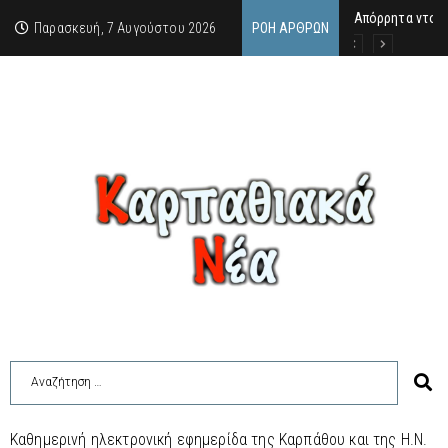
Απόρρητα ντοκ
Μανώλης Γεραπε
Σαν σήμερα 7.8
Παρασκευή, 7 Αυγούστου 2026
ΡΟΉ ΆΡΘΡΩΝ
Καθημερινή ηλεκτρονική εφημερίδα της Καρπάθου και της Η.Ν.