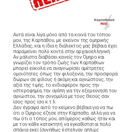
Αυτά είναι λίγα μόνο από τα κοινά του τόπου
μου, της Καρπάθου, με εκείνον της ομηρικής
Ελλάδας, και η ίδια η διάλεκτος μας βέβαια έχει
παραμείνει πολύ κοντά στην αρχαιοελληνική.
Αν μάλιστα διαβάσει κανείς τον Όμηρο και
γνωρίζει τον τρόπο ζωής των Καρπαθίων
μπορεί εύκολα να αναγνωρίσει αμέτρητες
ομοιότητες όπως την φιλοξενία, την προσφορά
δώρων σε φίλους ή ακόμη και αγνώστους, την
αξία της τιμής, το ενδιαφέρον προς την
υστεροφημία, την αγάπη για την εξερεύνηση του
αγνώστου, την συνομιλία με τους Θεούς σαν
ίσος προς ίσο κ.τ.λ.
Δεν έγραψα αυτό το κείμενο βέβαια για να πω
ότι ο Όμηρος έζησε στην Κάρπαθο, αλλά για να
πω ότι ο τόπος μου, απόμερος καθώς ήταν και
με τον κάθε κατακτητή να εγκαθίσταται πολύ
σπάνια εκεί (συνήθως έστελναν απλώς