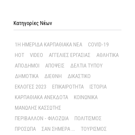
Κατηγορίες Νέων
1Η ΗΜΕΡΊΔΑ ΚΑΡΠΑΘΙΑΚΆ ΝΈΑ
COVID-19
HOT
VIDEO
ΑΓΓΕΛΊΕΣ ΕΡΓΑΣΊΑΣ
ΑΘΛΗΤΙΚΆ
ΑΠΌΔΗΜΟΙ
ΑΠΌΨΕΙΣ
ΔΕΛΤΊΑ ΤΎΠΟΥ
ΔΗΜΟΤΙΚΆ
ΔΙΕΘΝΉ
ΔΙΚΑΣΤΙΚΌ
ΕΚΛΟΓΈΣ 2023
ΕΠΙΚΑΙΡΌΤΗΤΑ
ΙΣΤΟΡΊΑ
ΚΑΡΠΑΘΙΑΚΆ ΑΝΈΚΔΟΤΑ
ΚΟΙΝΩΝΙΚΆ
ΜΑΝΏΛΗΣ ΚΑΣΣΏΤΗΣ
ΠΕΡΙΒΆΛΛΟΝ - ΦΙΛΟΖΩΊΑ
ΠΟΛΙΤΙΣΜΌΣ
ΠΡΌΣΩΠΑ
ΣΑΝ ΣΉΜΕΡΑ ...
ΤΟΥΡΙΣΜΌΣ