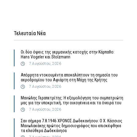
Τελευταία Νέα
Οι δύο όψεις της γερμανικής κατοχής στην Κάρπαθο:
Hans Vogeler και Stolzmann
7 Αυγούστου, 2026
Απόρρητα ντοκουμέντα αποκαλύπτουν τη σημασία του
αεροδρομίου του Αφιάρτη στη Μάχη της Κρήτης
7 Αυγούστου, 2026
Μανώλης Γεραπετρίτης: Η εξομολόγηση του συμπατριώτη
μας για την υποκριτική, την οικογένεια και τα όνειρά του
7 Αυγούστου, 2026
Σαν σήμερα 7.8.1946 ΧΡΟΝΟΣ Δωδεκανήσου: Ο Χ. Κάσσιος
Μανωλακάκης πρώτος δημοσιογράφος που επισκέφθηκε
τα ελεύθερα Δωδεκάνησα