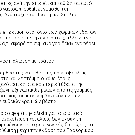
ρατες ανά την επικράτεια καθώς και αυτό
 γαριδάκι, ρυθμίζει νομοθετική
ς Ανάπτυξης και Τροφίμων, Σπήλιου
την επέκταση στο Ιόνιο των χωρικών υδάτων
ό,τι αφορά τις μηχανότρατες, αλλά για να
ε ό,τι αφορά το συμιακό γαριδάκι» αναφέρει
νες η αλίευση με τράτες
 άρθρο της νομοθετικής πρωτοβουλίας,
ουστο και Σεπτέμβριο κάθε έτους,
ηχανότρατες στα εσωτερικά ύδατα της
ζώνη έξι ναυτικών μιλίων από τις γραμμές
κράτειας, συμπεριλαμβανομένων των
ν ευθειών γραμμών βάσης.
ίο αφορά την αλιεία για το «συμιακό
 ανακοίνωση «οι αλιείς δεν έχουν τη
αμένουν σε ισχύ οι γενικές διατάξεις και
 ρύθμιση μέχρι την έκδοση του Προεδρικού