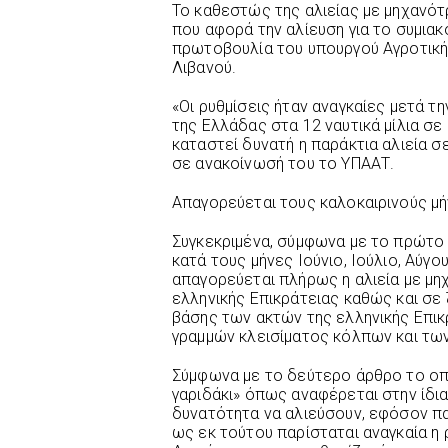
Το καθεστώς της αλιείας με μηχανότ
που αφορά την αλίευση για το συμιακό
πρωτοβουλία του υπουργού Αγροτική
Λιβανού.
«Οι ρυθμίσεις ήταν αναγκαίες μετά 
της Ελλάδας στα 12 ναυτικά μίλια σε 
καταστεί δυνατή η παράκτια αλιεία σ
σε ανακοίνωσή του το ΥΠΑΑΤ.
Απαγορεύεται τους καλοκαιρινούς μή
Συγκεκριμένα, σύμφωνα με το πρώτο
κατά τους μήνες Ιούνιο, Ιούλιο, Αύγ
απαγορεύεται πλήρως η αλιεία με μ
ελληνικής Επικράτειας καθώς και σε 
βάσης των ακτών της ελληνικής Επι
γραμμών κλεισίματος κόλπων και τω
Σύμφωνα με το δεύτερο άρθρο το οπο
γαριδάκι» όπως αναφέρεται στην ίδια
δυνατότητα να αλιεύσουν, εφόσον παρ
ως εκ τούτου παρίσταται αναγκαία η