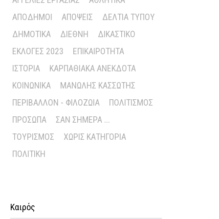
ΑΠΌΔΗΜΟΙ
ΑΠΌΨΕΙΣ
ΔΕΛΤΊΑ ΤΎΠΟΥ
ΔΗΜΟΤΙΚΆ
ΔΙΕΘΝΉ
ΔΙΚΑΣΤΙΚΌ
ΕΚΛΟΓΈΣ 2023
ΕΠΙΚΑΙΡΌΤΗΤΑ
ΙΣΤΟΡΊΑ
ΚΑΡΠΑΘΙΑΚΆ ΑΝΈΚΔΟΤΑ
ΚΟΙΝΩΝΙΚΆ
ΜΑΝΏΛΗΣ ΚΑΣΣΏΤΗΣ
ΠΕΡΙΒΆΛΛΟΝ - ΦΙΛΟΖΩΊΑ
ΠΟΛΙΤΙΣΜΌΣ
ΠΡΌΣΩΠΑ
ΣΑΝ ΣΉΜΕΡΑ ...
ΤΟΥΡΙΣΜΌΣ
ΧΩΡΊΣ ΚΑΤΗΓΟΡΊΑ
ΠΟΛΙΤΙΚΉ
Καιρός