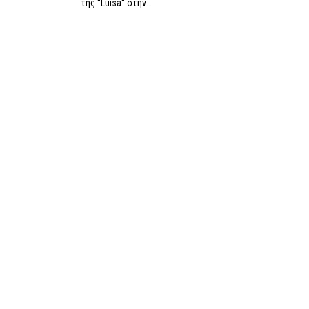
της ''Luisa'' στην…