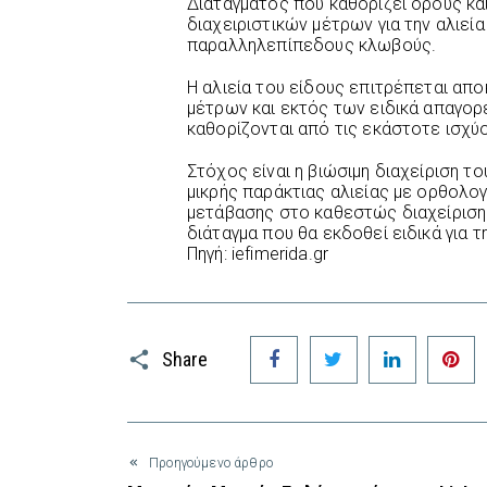
Διατάγματος που καθορίζει όρους κα
διαχειριστικών μέτρων για την αλιεία
παραλληλεπίπεδους κλωβούς.
Η αλιεία του είδους επιτρέπεται απ
μέτρων και εκτός των ειδικά απαγο
καθορίζονται από τις εκάστοτε ισχύο
Στόχος είναι η βιώσιμη διαχείριση το
μικρής παράκτιας αλιείας με ορθολο
μετάβασης στο καθεστώς διαχείριση
διάταγμα που θα εκδοθεί ειδικά για τ
Πηγή: iefimerida.gr
Facebook
Twitter
LinkedIn
P
Share
Προηγούμενο άρθρο