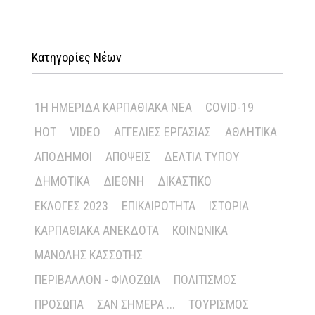
Κατηγορίες Νέων
1Η ΗΜΕΡΊΔΑ ΚΑΡΠΑΘΙΑΚΆ ΝΈΑ
COVID-19
HOT
VIDEO
ΑΓΓΕΛΊΕΣ ΕΡΓΑΣΊΑΣ
ΑΘΛΗΤΙΚΆ
ΑΠΌΔΗΜΟΙ
ΑΠΌΨΕΙΣ
ΔΕΛΤΊΑ ΤΎΠΟΥ
ΔΗΜΟΤΙΚΆ
ΔΙΕΘΝΉ
ΔΙΚΑΣΤΙΚΌ
ΕΚΛΟΓΈΣ 2023
ΕΠΙΚΑΙΡΌΤΗΤΑ
ΙΣΤΟΡΊΑ
ΚΑΡΠΑΘΙΑΚΆ ΑΝΈΚΔΟΤΑ
ΚΟΙΝΩΝΙΚΆ
ΜΑΝΏΛΗΣ ΚΑΣΣΏΤΗΣ
ΠΕΡΙΒΆΛΛΟΝ - ΦΙΛΟΖΩΊΑ
ΠΟΛΙΤΙΣΜΌΣ
ΠΡΌΣΩΠΑ
ΣΑΝ ΣΉΜΕΡΑ ...
ΤΟΥΡΙΣΜΌΣ