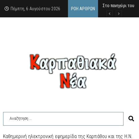
Στο πανηγύρι του Χ
ΣΥΝΑΥΛΙΑ ΜΑΡΙΟΥ 
Το κραγιόν μάς πείρ
Πέμπτη, 6 Αυγούστου 2026
ΡΟΉ ΆΡΘΡΩΝ
Καθημερινή ηλεκτρονική εφημερίδα της Καρπάθου και της Η.Ν.