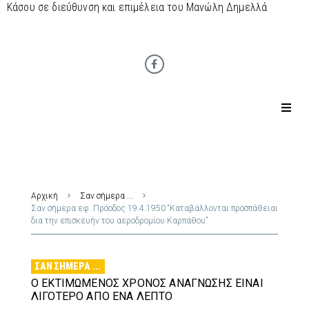
Κάσου σε διεύθυνση και επιμέλεια του Μανώλη Δημελλά
Αρχική
Σαν σήμερα ...
Σαν σήμερα εφ. Πρόοδος 19.4.1950 “Καταβάλλονται προσπάθειαι
δια την επισκευήν του αεροδρομίου Καρπάθου”
ΣΑΝ ΣΉΜΕΡΑ ...
Ο ΕΚΤΙΜΏΜΕΝΟΣ ΧΡΌΝΟΣ ΑΝΆΓΝΩΣΗΣ ΕΊΝΑΙ
ΛΙΓΌΤΕΡΟ ΑΠΌ ΈΝΑ ΛΕΠΤΌ