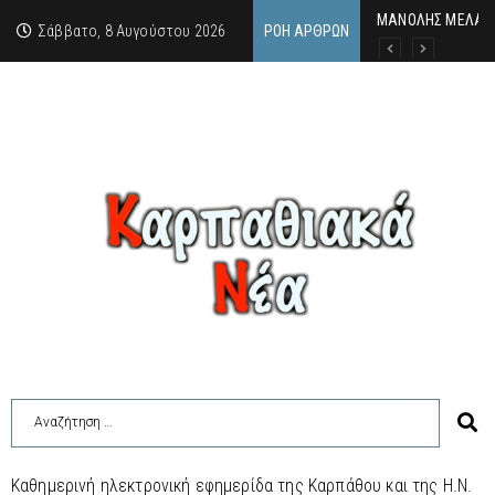
MΑΝΟΛΗΣ ΜΕΛΑΣ: 
ΕΚΔΗΛΩΣΗ ΤΙΜΗΣ 
Κάθε καλοκαίρι η 
Σάββατο, 8 Αυγούστου 2026
ΡΟΉ ΆΡΘΡΩΝ
Καθημερινή ηλεκτρονική εφημερίδα της Καρπάθου και της Η.Ν.