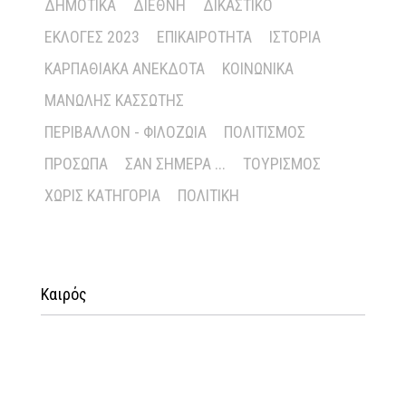
ΔΗΜΟΤΙΚΆ
ΔΙΕΘΝΉ
ΔΙΚΑΣΤΙΚΌ
ΕΚΛΟΓΈΣ 2023
ΕΠΙΚΑΙΡΌΤΗΤΑ
ΙΣΤΟΡΊΑ
ΚΑΡΠΑΘΙΑΚΆ ΑΝΈΚΔΟΤΑ
ΚΟΙΝΩΝΙΚΆ
ΜΑΝΏΛΗΣ ΚΑΣΣΏΤΗΣ
ΠΕΡΙΒΆΛΛΟΝ - ΦΙΛΟΖΩΊΑ
ΠΟΛΙΤΙΣΜΌΣ
ΠΡΌΣΩΠΑ
ΣΑΝ ΣΉΜΕΡΑ ...
ΤΟΥΡΙΣΜΌΣ
ΧΩΡΊΣ ΚΑΤΗΓΟΡΊΑ
ΠΟΛΙΤΙΚΉ
Καιρός