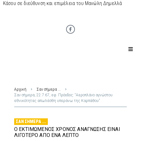
Κάσου σε διεύθυνση και επιμέλεια του Μανώλη Δημελλά
Αρχική
Σαν σήμερα ...
Σαν σήμερα, 22.7.67, εφ. Πρόοδος: “Αεροπλάνο αγνώστου
εθνικότητας απωλέσθη υπεράνω της Καρπάθου”
ΣΑΝ ΣΉΜΕΡΑ ...
Ο ΕΚΤΙΜΏΜΕΝΟΣ ΧΡΌΝΟΣ ΑΝΆΓΝΩΣΗΣ ΕΊΝΑΙ
ΛΙΓΌΤΕΡΟ ΑΠΌ ΈΝΑ ΛΕΠΤΌ