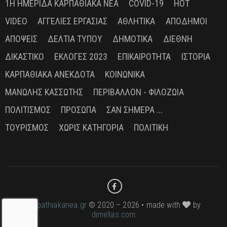
1Η ΗΜΕΡΊΔΑ ΚΑΡΠΑΘΙΑΚΆ ΝΈΑ
COVID-19
HOT
VIDEO
ΑΓΓΕΛΊΕΣ ΕΡΓΑΣΊΑΣ
ΑΘΛΗΤΙΚΆ
ΑΠΌΔΗΜΟΙ
ΑΠΌΨΕΙΣ
ΔΕΛΤΊΑ ΤΎΠΟΥ
ΔΗΜΟΤΙΚΆ
ΔΙΕΘΝΉ
ΔΙΚΑΣΤΙΚΌ
ΕΚΛΟΓΈΣ 2023
ΕΠΙΚΑΙΡΌΤΗΤΑ
ΙΣΤΟΡΊΑ
ΚΑΡΠΑΘΙΑΚΆ ΑΝΈΚΔΟΤΑ
ΚΟΙΝΩΝΙΚΆ
ΜΑΝΏΛΗΣ ΚΑΣΣΏΤΗΣ
ΠΕΡΙΒΆΛΛΟΝ - ΦΙΛΟΖΩΊΑ
ΠΟΛΙΤΙΣΜΌΣ
ΠΡΌΣΩΠΑ
ΣΑΝ ΣΉΜΕΡΑ ...
ΤΟΥΡΙΣΜΌΣ
ΧΩΡΊΣ ΚΑΤΗΓΟΡΊΑ
ΠΟΛΙΤΙΚΉ
karpathiakanea.gr
© 2020 – 2026 • made with
by
dimellas.com