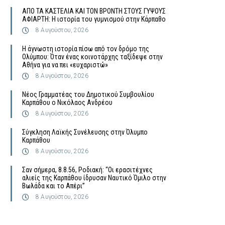
ΑΠΟ ΤΑ ΚΑΣΤΕΛΙΑ ΚΑΙ ΤΟΝ ΒΡΟΝΤΗ ΣΤΟΥΣ ΓΥΨΟΥΣ
ΑΦΙΑΡΤΗ: Η ιστορία του γυμνισμού στην Κάρπαθο
8 Αυγούστου, 2026
Η άγνωστη ιστορία πίσω από τον δρόμο της
Ολύμπου: Όταν ένας κοινοτάρχης ταξίδεψε στην
Αθήνα για να πει «ευχαριστώ»
8 Αυγούστου, 2026
Νέος Γραμματέας του Δημοτικού Συμβουλίου
Καρπάθου ο Νικόλαος Ανδρέου
8 Αυγούστου, 2026
Σύγκληση Λαϊκής Συνέλευσης στην Όλυμπο
Καρπάθου
8 Αυγούστου, 2026
Σαν σήμερα, 8.8.56, Ροδιακή: “Οι ερασιτέχνες
αλιείς της Καρπάθου ίδρυσαν Ναυτικό Όμιλο στην
Βωλάδα και το Απέρι”
8 Αυγούστου, 2026