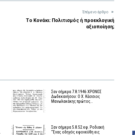
Έπόμενο άρθρο
Το Κονάκι: Πολιτισμός ή προεκλογική
υ
αξιοποίηση;
Σαν σήμερα 7.8.1946 ΧΡΟΝΟΣ
Δωδεκανήσου: Ο Χ. Κάσσιος
Μανωλακάκης πρώτος…
Σαν σήμερα 5.8.52 εφ. Ροδιακή
…
"Ένας οδηγός εφονεύθη εις