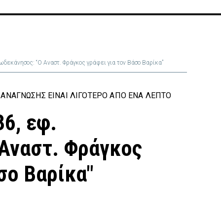
ωδεκάνησος: “Ο Αναστ. Φράγκος γράφει για τον Βάσο Βαρίκα”
ΑΝΆΓΝΩΣΗΣ ΕΊΝΑΙ ΛΙΓΌΤΕΡΟ ΑΠΌ ΈΝΑ ΛΕΠΤΌ
36, εφ.
Αναστ. Φράγκος
σο Βαρίκα"