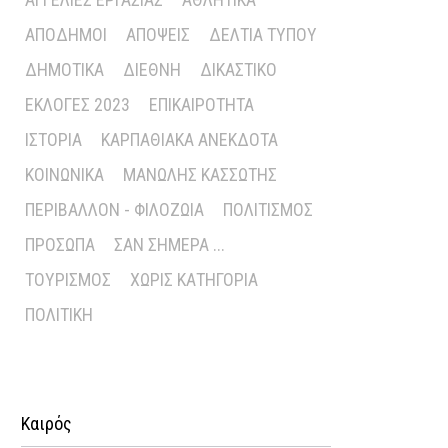
ΑΠΌΔΗΜΟΙ
ΑΠΌΨΕΙΣ
ΔΕΛΤΊΑ ΤΎΠΟΥ
ΔΗΜΟΤΙΚΆ
ΔΙΕΘΝΉ
ΔΙΚΑΣΤΙΚΌ
ΕΚΛΟΓΈΣ 2023
ΕΠΙΚΑΙΡΌΤΗΤΑ
ΙΣΤΟΡΊΑ
ΚΑΡΠΑΘΙΑΚΆ ΑΝΈΚΔΟΤΑ
ΚΟΙΝΩΝΙΚΆ
ΜΑΝΏΛΗΣ ΚΑΣΣΏΤΗΣ
ΠΕΡΙΒΆΛΛΟΝ - ΦΙΛΟΖΩΊΑ
ΠΟΛΙΤΙΣΜΌΣ
ΠΡΌΣΩΠΑ
ΣΑΝ ΣΉΜΕΡΑ ...
ΤΟΥΡΙΣΜΌΣ
ΧΩΡΊΣ ΚΑΤΗΓΟΡΊΑ
ΠΟΛΙΤΙΚΉ
Καιρός