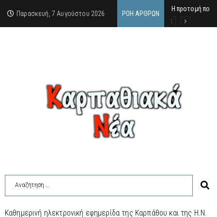
Η προτομή που 
Ο αιώνιος έφηβ
Δικαστική απόφ
Παρασκευή, 7 Αυγούστου 2026
ΡΟΉ ΆΡΘΡΩΝ
Καθημερινή ηλεκτρονική εφημερίδα της Καρπάθου και της Η.Ν.