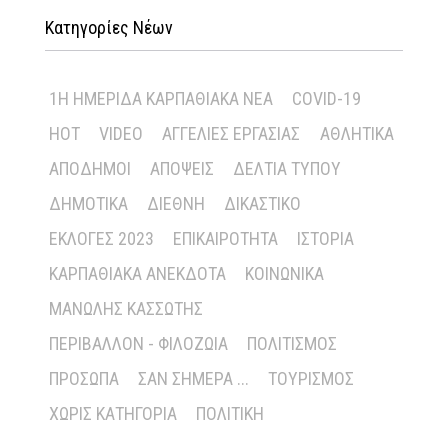
Κατηγορίες Νέων
1Η ΗΜΕΡΊΔΑ ΚΑΡΠΑΘΙΑΚΆ ΝΈΑ
COVID-19
HOT
VIDEO
ΑΓΓΕΛΊΕΣ ΕΡΓΑΣΊΑΣ
ΑΘΛΗΤΙΚΆ
ΑΠΌΔΗΜΟΙ
ΑΠΌΨΕΙΣ
ΔΕΛΤΊΑ ΤΎΠΟΥ
ΔΗΜΟΤΙΚΆ
ΔΙΕΘΝΉ
ΔΙΚΑΣΤΙΚΌ
ΕΚΛΟΓΈΣ 2023
ΕΠΙΚΑΙΡΌΤΗΤΑ
ΙΣΤΟΡΊΑ
ΚΑΡΠΑΘΙΑΚΆ ΑΝΈΚΔΟΤΑ
ΚΟΙΝΩΝΙΚΆ
ΜΑΝΏΛΗΣ ΚΑΣΣΏΤΗΣ
ΠΕΡΙΒΆΛΛΟΝ - ΦΙΛΟΖΩΊΑ
ΠΟΛΙΤΙΣΜΌΣ
ΠΡΌΣΩΠΑ
ΣΑΝ ΣΉΜΕΡΑ ...
ΤΟΥΡΙΣΜΌΣ
ΧΩΡΊΣ ΚΑΤΗΓΟΡΊΑ
ΠΟΛΙΤΙΚΉ