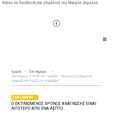
Κάσου σε διεύθυνση και επιμέλεια του Μανώλη Δημελλά
Αρχική
Σαν σήμερα ...
Σαν σήμερα, 27.8.65, εφ. Πρόοδος: “Ομιλία για το δημοτικό
τραγούδι στο ΟΘΟΣ της Καρπάθου”
ΣΑΝ ΣΉΜΕΡΑ ...
Ο ΕΚΤΙΜΏΜΕΝΟΣ ΧΡΌΝΟΣ ΑΝΆΓΝΩΣΗΣ ΕΊΝΑΙ
ΛΙΓΌΤΕΡΟ ΑΠΌ ΈΝΑ ΛΕΠΤΌ