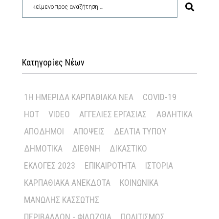
Κατηγορίες Νέων
1Η ΗΜΕΡΊΔΑ ΚΑΡΠΑΘΙΑΚΆ ΝΈΑ
COVID-19
HOT
VIDEO
ΑΓΓΕΛΊΕΣ ΕΡΓΑΣΊΑΣ
ΑΘΛΗΤΙΚΆ
ΑΠΌΔΗΜΟΙ
ΑΠΌΨΕΙΣ
ΔΕΛΤΊΑ ΤΎΠΟΥ
ΔΗΜΟΤΙΚΆ
ΔΙΕΘΝΉ
ΔΙΚΑΣΤΙΚΌ
ΕΚΛΟΓΈΣ 2023
ΕΠΙΚΑΙΡΌΤΗΤΑ
ΙΣΤΟΡΊΑ
ΚΑΡΠΑΘΙΑΚΆ ΑΝΈΚΔΟΤΑ
ΚΟΙΝΩΝΙΚΆ
ΜΑΝΏΛΗΣ ΚΑΣΣΏΤΗΣ
ΠΕΡΙΒΆΛΛΟΝ - ΦΙΛΟΖΩΊΑ
ΠΟΛΙΤΙΣΜΌΣ