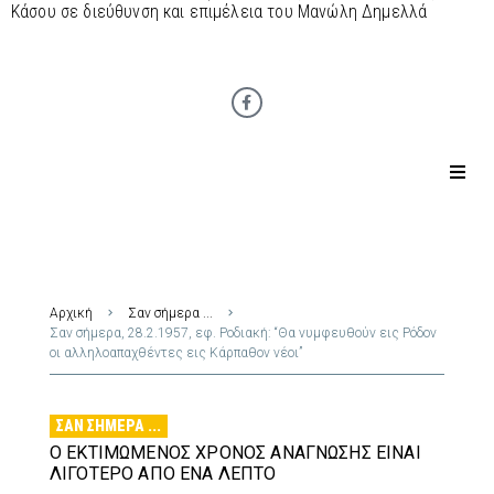
Κάσου σε διεύθυνση και επιμέλεια του Μανώλη Δημελλά
Αρχική
Σαν σήμερα ...
Σαν σήμερα, 28.2.1957, εφ. Ροδιακή: “Θα νυμφευθούν εις Ρόδον
οι αλληλοαπαχθέντες εις Κάρπαθον νέοι”
ΣΑΝ ΣΉΜΕΡΑ ...
Ο ΕΚΤΙΜΏΜΕΝΟΣ ΧΡΌΝΟΣ ΑΝΆΓΝΩΣΗΣ ΕΊΝΑΙ
ΛΙΓΌΤΕΡΟ ΑΠΌ ΈΝΑ ΛΕΠΤΌ