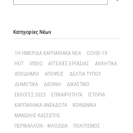
Κατηγορίες Νέων
1Η ΗΜΕΡΊΔΑ ΚΑΡΠΑΘΙΑΚΆ ΝΈΑ
COVID-19
HOT
VIDEO
ΑΓΓΕΛΊΕΣ ΕΡΓΑΣΊΑΣ
ΑΘΛΗΤΙΚΆ
ΑΠΌΔΗΜΟΙ
ΑΠΌΨΕΙΣ
ΔΕΛΤΊΑ ΤΎΠΟΥ
ΔΗΜΟΤΙΚΆ
ΔΙΕΘΝΉ
ΔΙΚΑΣΤΙΚΌ
ΕΚΛΟΓΈΣ 2023
ΕΠΙΚΑΙΡΌΤΗΤΑ
ΙΣΤΟΡΊΑ
ΚΑΡΠΑΘΙΑΚΆ ΑΝΈΚΔΟΤΑ
ΚΟΙΝΩΝΙΚΆ
ΜΑΝΏΛΗΣ ΚΑΣΣΏΤΗΣ
ΠΕΡΙΒΆΛΛΟΝ - ΦΙΛΟΖΩΊΑ
ΠΟΛΙΤΙΣΜΌΣ