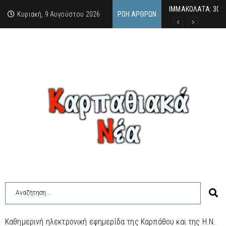
ΙΜΜΑΚΟΛΑΤΑ: 300 
9 Αυγούστου 2026:
Μιχαέλα Σαρρή: Σ
Κυριακή, 9 Αυγούστου 2026
ΡΟΉ ΆΡΘΡΩΝ
Καθημερινή ηλεκτρονική εφημερίδα της Καρπάθου και της Η.Ν.