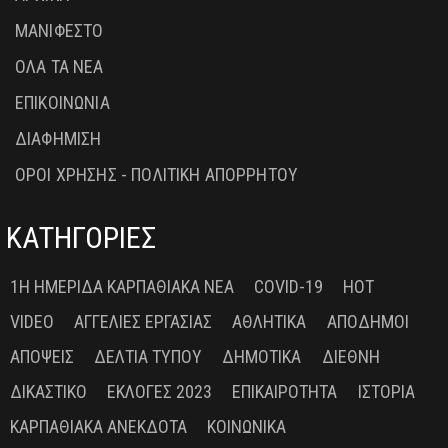
ΜΑΝΙΦΕΣΤΟ
ΟΛΑ ΤΑ ΝΕΑ
ΕΠΙΚΟΙΝΩΝΙΑ
ΔΙΑΦΗΜΙΣΗ
ΟΡΟΙ ΧΡΗΣΗΣ - ΠΟΛΙΤΙΚΗ ΑΠΟΡΡΗΤΟΥ
ΚΑΤΗΓΟΡΙΕΣ
1Η ΗΜΕΡΊΔΑ ΚΑΡΠΑΘΙΑΚΆ ΝΈΑ
COVID-19
HOT
VIDEO
ΑΓΓΕΛΊΕΣ ΕΡΓΑΣΊΑΣ
ΑΘΛΗΤΙΚΆ
ΑΠΌΔΗΜΟΙ
ΑΠΌΨΕΙΣ
ΔΕΛΤΊΑ ΤΎΠΟΥ
ΔΗΜΟΤΙΚΆ
ΔΙΕΘΝΉ
ΔΙΚΑΣΤΙΚΌ
ΕΚΛΟΓΈΣ 2023
ΕΠΙΚΑΙΡΌΤΗΤΑ
ΙΣΤΟΡΊΑ
ΚΑΡΠΑΘΙΑΚΆ ΑΝΈΚΔΟΤΑ
ΚΟΙΝΩΝΙΚΆ