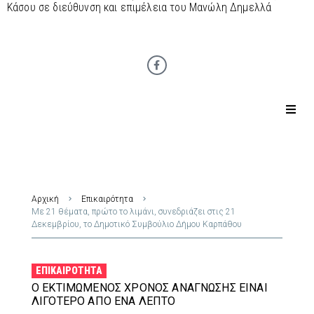
Κάσου σε διεύθυνση και επιμέλεια του Μανώλη Δημελλά
Αρχική
Επικαιρότητα
Με 21 θέματα, πρώτο το λιμάνι, συνεδριάζει στις 21
Δεκεμβρίου, το Δημοτικό Συμβούλιο Δήμου Καρπάθου
ΕΠΙΚΑΙΡΌΤΗΤΑ
Ο ΕΚΤΙΜΏΜΕΝΟΣ ΧΡΌΝΟΣ ΑΝΆΓΝΩΣΗΣ ΕΊΝΑΙ
ΛΙΓΌΤΕΡΟ ΑΠΌ ΈΝΑ ΛΕΠΤΌ