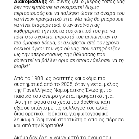
Διακοβασίλης
και συνεχίζει
“ο μικρός τόπος μας
δεν τον εμπόδισε να ονειρευτεί δίχως
περιορισμούς και να παλέψει ώστε τα όνειρα του
να γίνουν πραγματικότητα. Μα πώς θα μπορούσε
να γίνει διαφορετικά, όταν ανοίγοντας
καθημερινά την πόρτα του σπιτιού του για να
πάει στο σχολείο, μπροστά του απλωνόταν το
πιο όμορφο θέαμα, οι αλώβητοι από τον χρόνο
ορεινοί όγκοι του νησιού μας, που κατη
φόριζαν
ως την απεραντοσύνη της θάλασσας που
αδυνατεί να βάλλει όρια σε όποιον θελήσει να τη
διαβεί”.
Από το 1988 ως φοιτητής και ακόμα πιο
συστηματικά από το 2005, όταν γίνεται μέλος
της Πανελλήνιας Νομισματικής Ένωσης, το
παιδικό του όνειρο γίνεται πραγματικότητα.
Αυτή τη φορά στα χέρια του βρέθηκε κάτι
εξίσου σπάνιο με τις συλλογές του αλλά
διαφορετικό. Πρόκειται για φωτογραφικό
λεύκωμα Γερμανού στρατιώτη ο οποίος πέρασε
και από την Κάρπαθο!
Ακόμη δεν έχει γίνει γνωστό το όνομα του