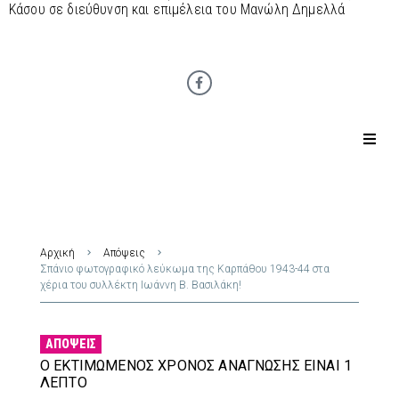
Κάσου σε διεύθυνση και επιμέλεια του Μανώλη Δημελλά
Αρχική
Απόψεις
Σπάνιο φωτογραφικό λεύκωμα της Καρπάθου 1943-44 στα
χέρια του συλλέκτη Ιωάννη Β. Βασιλάκη!
ΑΠΌΨΕΙΣ
Ο ΕΚΤΙΜΏΜΕΝΟΣ ΧΡΌΝΟΣ ΑΝΆΓΝΩΣΗΣ ΕΊΝΑΙ 1
ΛΕΠΤΌ