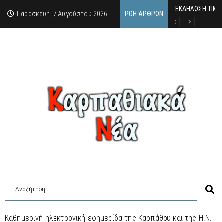
ΕΚΔΗΛΩΣΗ ΤΙΜΗ
Κάθε καλοκαίρι 
Οι δύο όψεις τ
Παρασκευή, 7 Αυγούστου 2026
ΡΟΉ ΆΡΘΡΩΝ
Καθημερινή ηλεκτρονική εφημερίδα της Καρπάθου και της Η.Ν.