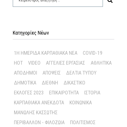
Κατηγορίες Νέων
1Η ΗΜΕΡΊΔΑ ΚΑΡΠΑΘΙΑΚΆ ΝΈΑ
COVID-19
HOT
VIDEO
ΑΓΓΕΛΊΕΣ ΕΡΓΑΣΊΑΣ
ΑΘΛΗΤΙΚΆ
ΑΠΌΔΗΜΟΙ
ΑΠΌΨΕΙΣ
ΔΕΛΤΊΑ ΤΎΠΟΥ
ΔΗΜΟΤΙΚΆ
ΔΙΕΘΝΉ
ΔΙΚΑΣΤΙΚΌ
ΕΚΛΟΓΈΣ 2023
ΕΠΙΚΑΙΡΌΤΗΤΑ
ΙΣΤΟΡΊΑ
ΚΑΡΠΑΘΙΑΚΆ ΑΝΈΚΔΟΤΑ
ΚΟΙΝΩΝΙΚΆ
ΜΑΝΏΛΗΣ ΚΑΣΣΏΤΗΣ
ΠΕΡΙΒΆΛΛΟΝ - ΦΙΛΟΖΩΊΑ
ΠΟΛΙΤΙΣΜΌΣ