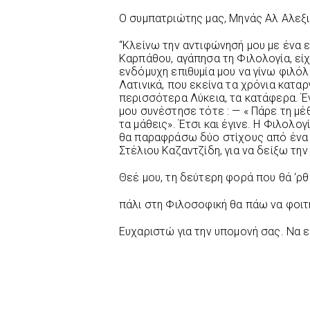
Ο συμπατριώτης μας, Μηνάς Αλ Αλεξι
“Κλείνω την αντιφώνησή μου με ένα ε
Καρπάθου, αγάπησα τη Φιλολογία, εί
ενδόμυχη επιθυμία μου να γίνω φιλόλ
Λατινικά, που εκείνα τα χρόνια κατα
περισσότερα Λύκεια, τα κατάφερα. Έ
μου συνέστησε τότε : — « Πάρε τη μ
τα μάθεις». Έτσι και έγινε. Η Φιλολογ
θα παραφράσω δύο στίχους από ένα
Στέλιου Καζαντζίδη, για να δείξω τη
Θεέ μου, τη δεύτερη φορά που θά ‘ρθ
πάλι στη Φιλοσοφική θα πάω να φοι
Ευχαριστώ για την υπομονή σας. Να εί