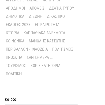
ΑΠΌΔΗΜΟΙ
ΑΠΌΨΕΙΣ
ΔΕΛΤΊΑ ΤΎΠΟΥ
ΔΗΜΟΤΙΚΆ
ΔΙΕΘΝΉ
ΔΙΚΑΣΤΙΚΌ
ΕΚΛΟΓΈΣ 2023
ΕΠΙΚΑΙΡΌΤΗΤΑ
ΙΣΤΟΡΊΑ
ΚΑΡΠΑΘΙΑΚΆ ΑΝΈΚΔΟΤΑ
ΚΟΙΝΩΝΙΚΆ
ΜΑΝΏΛΗΣ ΚΑΣΣΏΤΗΣ
ΠΕΡΙΒΆΛΛΟΝ - ΦΙΛΟΖΩΊΑ
ΠΟΛΙΤΙΣΜΌΣ
ΠΡΌΣΩΠΑ
ΣΑΝ ΣΉΜΕΡΑ ...
ΤΟΥΡΙΣΜΌΣ
ΧΩΡΊΣ ΚΑΤΗΓΟΡΊΑ
ΠΟΛΙΤΙΚΉ
Καιρός