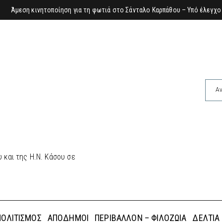
Άμεση κινητοποίηση για τη φωτιά στο Σάνταλο Καρπάθου – Υπό έλεγχο 
 και της Η.Ν. Κάσου σε
ΠΟΛΙΤΙΣΜΌΣ
ΑΠΌΔΗΜΟΙ
ΠΕΡΙΒΆΛΛΟΝ – ΦΙΛΟΖΩΊΑ
ΔΕΛΤΊΑ