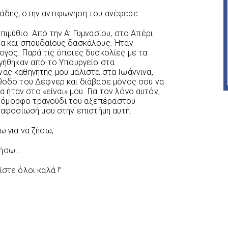
άδης, στην αντιφωνηση του ανέφερε:
πιμύθιο. Από την Α’ Γυμνασίου, στο Απέρι
χα και σπουδαίους δασκάλους. Ήταν
ογος. Παρά τις όποιες δυσκολίες με τα
ργήθηκαν από το Υπουργείο στα
νας καθηγητής μου μάλιστα στα Ιωάννινα,
έθοδο του Δέφνερ και διάβασε μόνος σου να
ία ήταν στο «είναι» μου. Για τον λόγο αυτόν,
 όμορφο τραγούδι του αξεπέραστου
ν αφοσίωσή μου στην επιστήμη αυτή.
ω για να ζήσω,
τήσω…
στε όλοι καλά !”