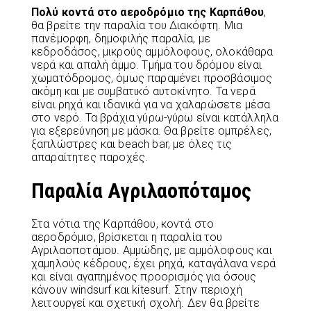
Πολύ κοντά στο αεροδρόμιο της Καρπάθου
,
θα βρείτε την παραλία του Διακόφτη. Μια
πανέμορφη, δημοφιλής παραλία, με
κεδροδάσος, μικρούς αμμόλοφους, ολοκάθαρα
νερά και απαλή άμμο. Τμήμα του δρόμου είναι
χωματόδρομος, όμως παραμένει προσβάσιμος
ακόμη και με συμβατικό αυτοκίνητο. Τα νερά
είναι ρηχά και ιδανικά για να χαλαρώσετε μέσα
στο νερό. Τα βράχια γύρω-γύρω είναι κατάλληλα
για εξερεύνηση με μάσκα. Θα βρείτε ομπρέλες,
ξαπλώστρες και beach bar, με όλες τις
απαραίτητες παροχές.
​Παραλία Αγριλαοπόταμος
Στα νότια της Καρπάθου, κοντά στο
αεροδρόμιο, βρίσκεται η παραλία του
Αγριλαοποτάμου. Αμμώδης, με αμμόλοφους και
χαμηλούς κέδρους, έχει ρηχά, καταγάλανα νερά
και είναι αγαπημένος προορισμός για όσους
κάνουν windsurf και kitesurf. Στην περιοχή
λειτουργεί και σχετική σχολή. Δεν θα βρείτε