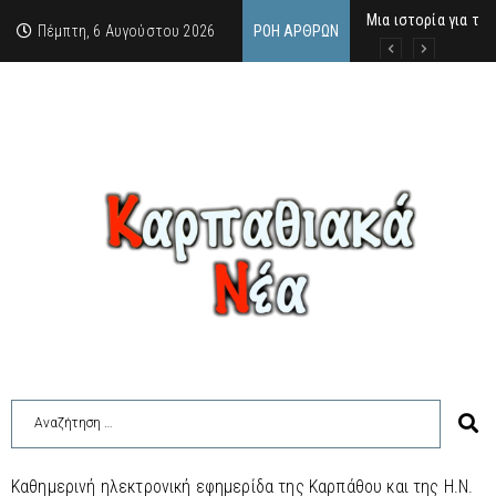
Μια ιστορία για τη
Δρ. Εμμανουέλλα Μα
Χάιδω-Ειρήνη Χατζη
Πέμπτη, 6 Αυγούστου 2026
ΡΟΉ ΆΡΘΡΩΝ
Καθημερινή ηλεκτρονική εφημερίδα της Καρπάθου και της Η.Ν.