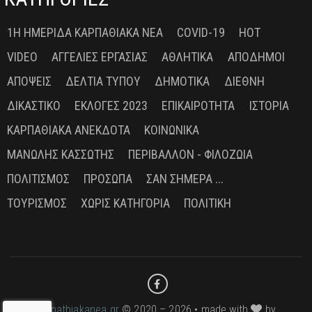
1Η ΗΜΕΡΊΔΑ ΚΑΡΠΑΘΙΑΚΆ ΝΈΑ
COVID-19
HOT
VIDEO
ΑΓΓΕΛΊΕΣ ΕΡΓΑΣΊΑΣ
ΑΘΛΗΤΙΚΆ
ΑΠΌΔΗΜΟΙ
ΑΠΌΨΕΙΣ
ΔΕΛΤΊΑ ΤΎΠΟΥ
ΔΗΜΟΤΙΚΆ
ΔΙΕΘΝΉ
ΔΙΚΑΣΤΙΚΌ
ΕΚΛΟΓΈΣ 2023
ΕΠΙΚΑΙΡΌΤΗΤΑ
ΙΣΤΟΡΊΑ
ΚΑΡΠΑΘΙΑΚΆ ΑΝΈΚΔΟΤΑ
ΚΟΙΝΩΝΙΚΆ
ΜΑΝΏΛΗΣ ΚΑΣΣΏΤΗΣ
ΠΕΡΙΒΆΛΛΟΝ - ΦΙΛΟΖΩΊΑ
ΠΟΛΙΤΙΣΜΌΣ
ΠΡΌΣΩΠΑ
ΣΑΝ ΣΉΜΕΡΑ ...
ΤΟΥΡΙΣΜΌΣ
ΧΩΡΊΣ ΚΑΤΗΓΟΡΊΑ
ΠΟΛΙΤΙΚΉ
karpathiakanea.gr
© 2020 – 2026 • made with
by