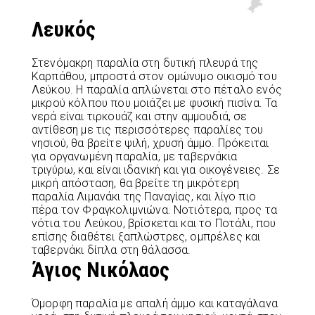
Λευκός
Στενόμακρη παραλία στη δυτική πλευρά της
Καρπάθου, μπροστά στον ομώνυμο οικισμό του
Λεύκου. Η παραλία απλώνεται στο πέταλο ενός
μικρού κόλπου που μοιάζει με φυσική πισίνα. Τα
νερά είναι τιρκουάζ και στην αμμουδιά, σε
αντίθεση με τις περισσότερες παραλίες του
νησιού, θα βρείτε ψιλή, χρυσή άμμο. Πρόκειται
για οργανωμένη παραλία, με ταβερνάκια
τριγύρω, και είναι ιδανική και για οικογένειες. Σε
μικρή απόσταση, θα βρείτε τη μικρότερη
παραλία Λιμανάκι της Παναγίας, και λίγο πιο
πέρα τον Φραγκολιμνιώνα. Νοτιότερα, προς τα
νότια του Λεύκου, βρίσκεται και το Ποτάλι, που
επίσης διαθέτει ξαπλώστρες, ομπρέλες και
ταβερνάκι δίπλα στη θάλασσα.
Άγιος Νικόλαος
Όμορφη παραλία με απαλή άμμο και καταγάλανα