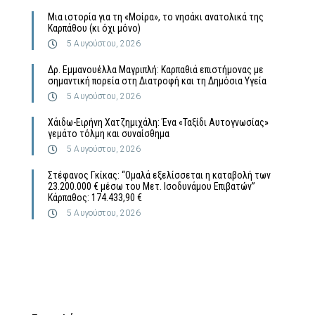
Μια ιστορία για τη «Μοίρα», το νησάκι ανατολικά της
Καρπάθου (κι όχι μόνο)
5 Αυγούστου, 2026
Δρ. Εμμανουέλλα Μαγριπλή: Καρπαθιά επιστήμονας με
σημαντική πορεία στη Διατροφή και τη Δημόσια Υγεία
5 Αυγούστου, 2026
Χάιδω-Ειρήνη Χατζημιχάλη: Ένα «Ταξίδι Αυτογνωσίας»
γεμάτο τόλμη και συναίσθημα
5 Αυγούστου, 2026
Στέφανος Γκίκας: “Ομαλά εξελίσσεται η καταβολή των
23.200.000 € μέσω του Μετ. Ισοδυνάμου Επιβατών”
Κάρπαθος: 174.433,90 €
5 Αυγούστου, 2026