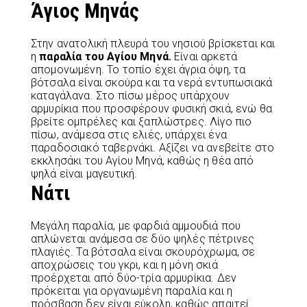
Άγιος Μηνάς
Στην ανατολική πλευρά του νησιού βρίσκεται και
η
παραλία του Αγίου Μηνά.
Είναι αρκετά
απομονωμένη. Το τοπίο έχει άγρια όψη, τα
βότσαλα είναι σκούρα και τα νερά εντυπωσιακά
καταγάλανα. Στο πίσω μέρος υπάρχουν
αρμυρίκια που προσφέρουν φυσική σκιά, ενώ θα
βρείτε ομπρέλες και ξαπλώστρες. Λίγο πιο
πίσω, ανάμεσα στις ελιές, υπάρχει ένα
παραδοσιακό ταβερνάκι. Αξίζει να ανεβείτε στο
εκκλησάκι του Αγίου Μηνά, καθώς η θέα από
ψηλά είναι μαγευτική.
Νάτι
Μεγάλη παραλία, με φαρδιά αμμουδιά που
απλώνεται ανάμεσα σε δύο ψηλές πέτρινες
πλαγιές. Τα βότσαλα είναι σκουρόχρωμα, σε
αποχρώσεις του γκρι, και η μόνη σκιά
προέρχεται από δύο-τρία αρμυρίκια. Δεν
πρόκειται για οργανωμένη παραλία και η
πρόσβαση δεν είναι εύκολη, καθώς απαιτεί