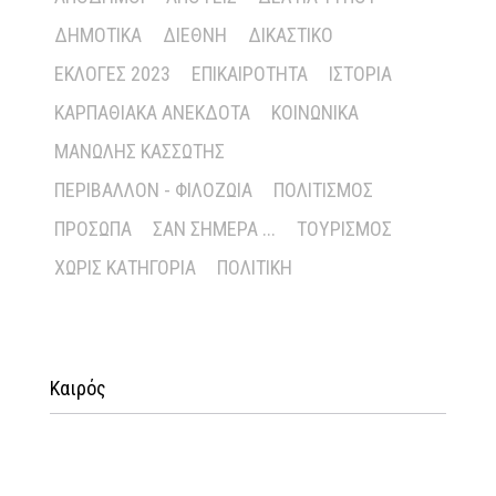
ΔΗΜΟΤΙΚΆ
ΔΙΕΘΝΉ
ΔΙΚΑΣΤΙΚΌ
ΕΚΛΟΓΈΣ 2023
ΕΠΙΚΑΙΡΌΤΗΤΑ
ΙΣΤΟΡΊΑ
ΚΑΡΠΑΘΙΑΚΆ ΑΝΈΚΔΟΤΑ
ΚΟΙΝΩΝΙΚΆ
ΜΑΝΏΛΗΣ ΚΑΣΣΏΤΗΣ
ΠΕΡΙΒΆΛΛΟΝ - ΦΙΛΟΖΩΊΑ
ΠΟΛΙΤΙΣΜΌΣ
ΠΡΌΣΩΠΑ
ΣΑΝ ΣΉΜΕΡΑ ...
ΤΟΥΡΙΣΜΌΣ
ΧΩΡΊΣ ΚΑΤΗΓΟΡΊΑ
ΠΟΛΙΤΙΚΉ
Καιρός