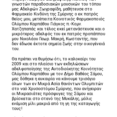
γνωστών παραδοσιακών μουσικών του τόπου
μας Αδελφών Ζωγραφίδη, μαθήτευσε στο
Φαρμακείο Κινδύνη της Σμύρνης ο εκ πατρός
θείος μου, μετέπειτα Κοινοτικός Φαρμακοποιός
Ολύμπου Καρπάθου Γιάγκος π.-Κομν.
Χατζηπαπάς και τέλος εκεί μετανάστευσε και ο
μικρότερος αδελφός του εκ πατρός προπάππου
μου Νικολάου Γεωρ. Μακρή, Κωσταντής, που
δεν έδωσε έκτοτε σημεία ζωής στην οικογένειά
του.
Θα πρέπει να θυμήσω ότι, το καλοκαίρι του
2009 και στο πλαίσιο των εκδηλώσεων
αδελφοποίησης της Αυτοδιοίκητης Κοινότητας
Ολύμπου Καρπάθου με τον Δήμο Βαθέος Σάμου,
μας δόθηκε η ευκαιρία να κάνουμε τρισάγιο
όλων των εν Μικρά Ασία θανόντων Ολυμπιτών
στο ναό Χρυσοστόμου Σμύρνης, που ανήγειραν
οι Μικρασιάτες πρόσφυγες της Σάμου και
βρίσκεται στο στενό της Μυκάλης, μόλις
ενάμιση μίλι μακριά από τη γη της καταγωγής
τους!