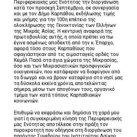
Περιφερειακής μας Ενότητας την διοργάνωση
κατά τον προσεχή Σεπτέμβριο, σε συνεργασία
και με τον Δήμο Καρπάθου, εκδήλωσης τιμής
και μνήμης για την 100η επέτειο της
ολοκλήρωσης της Γενοκτονίας των Ελλήνων
της Μικράς Ασίας. Η κεντρική αναφορά της
πρωτοβουλίας αυτής, η οποία πρέπει να πω
έγινε ασμένως αποδεκτή από την κ. Έπαρχο,
αφορά τόσο στους Καρπαθίους που
σφαγιάστηκαν από τις αιμοσταγείς ορδές του
Κεμάλ Πασά στα άγια χώματα της Μικρασίας,
όσο και των Μικρασιατικών προσφυγικών
οικογενειών, που κατάφεραν να διαφύγουν από
το διωγμό και να βρουν καταφύγιο στο νησί μας
τα δύσκολα εκείνα χρόνια, αποτελώντας
σήμερα, μέσω των απογόνων τους, οργανικό
τμήμα των κατά τόπους Καρπαθιακών
κοινωνιών.
Επιθυμώ να εκφράσω και δημόσια τη χαρά μου
γιατί η συγκεκριμένη κίνηση της Περιφερειακής
μας Ενότητας αποτέλεσε στην πράξη τον
πυροκροτητή που οδήγησε στη διοργάνωση του
παρόντος Συνεδρίου του Ινστιτούτου Λαϊκού