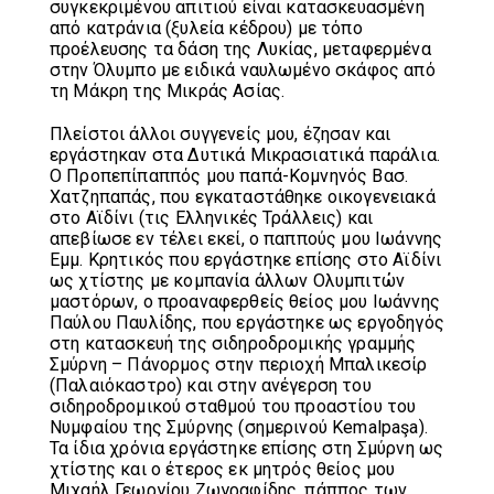
συγκεκριμένου απιτιού είναι κατασκευασμένη
από κατράνια (ξυλεία κέδρου) με τόπο
προέλευσης τα δάση της Λυκίας, μεταφερμένα
στην Όλυμπο με ειδικά ναυλωμένο σκάφος από
τη Μάκρη της Μικράς Ασίας.
Πλείστοι άλλοι συγγενείς μου, έζησαν και
εργάστηκαν στα Δυτικά Μικρασιατικά παράλια.
Ο Προπεπίπαππός μου παπά-Κομνηνός Βασ.
Χατζηπαπάς, που εγκαταστάθηκε οικογενειακά
στο Αϊδίνι (τις Ελληνικές Τράλλεις) και
απεβίωσε εν τέλει εκεί, ο παππούς μου Ιωάννης
Εμμ. Κρητικός που εργάστηκε επίσης στο Αϊδίνι
ως χτίστης με κομπανία άλλων Ολυμπιτών
μαστόρων, ο προαναφερθείς θείος μου Ιωάννης
Παύλου Παυλίδης, που εργάστηκε ως εργοδηγός
στη κατασκευή της σιδηροδρομικής γραμμής
Σμύρνη – Πάνορμος στην περιοχή Μπαλικεσίρ
(Παλαιόκαστρο) και στην ανέγερση του
σιδηροδρομικού σταθμού του προαστίου του
Νυμφαίου της Σμύρνης (σημερινού Kemalpaşa).
Τα ίδια χρόνια εργάστηκε επίσης στη Σμύρνη ως
χτίστης και ο έτερος εκ μητρός θείος μου
Μιχαήλ Γεωργίου Ζωγραφίδης, πάππος των