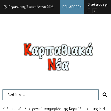
Ο αιώνιος έφη
Δικαστική απόφ
Άμεση κινητοπο
Παρασκευή, 7 Αυγούστου 2026
ΡΟΉ ΆΡΘΡΩΝ
Καθημερινή ηλεκτρονική εφημερίδα της Καρπάθου και της Η.Ν.