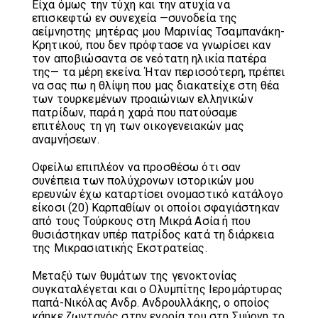
Είχα όμως την τύχη και την ατυχία να
επισκεφτώ εν συνεχεία —συνοδεία της
αείμνηστης μητέρας μου Μαρινίας Τσαμπανάκη-
Κρητικού, που δεν πρόφτασε να γνωρίσει καν
τον αποβιώσαντα σε νεότατη ηλικία πατέρα
της— τα μέρη εκείνα. Ήταν περισσότερη, πρέπει
να σας πω η θλίψη που μας διακατείχε στη θέα
των τουρκεμένων προαιώνιων ελληνικών
πατρίδων, παρά η χαρά που πατούσαμε
επιτέλους τη γη των οικογενειακών μας
αναμνήσεων.
Οφείλω επιπλέον να προσθέσω ότι σαν
συνέπεια των πολύχρονων ιστορικών μου
ερευνών έχω καταρτίσει ονομαστικό κατάλογο
είκοσι (20) Καρπαθίων οι οποίοι σφαγιάστηκαν
από τους Τούρκους στη Μικρά Ασία ή που
θυσιάστηκαν υπέρ πατρίδος κατά τη διάρκεια
της Μικρασιατικής Εκστρατείας.
Μεταξύ των θυμάτων της γενοκτονίας
συγκαταλέγεται και ο Ολυμπίτης Ιερομάρτυρας
παπά-Νικόλας Ανδρ. Ανδρουλλάκης, ο οποίος
κάηκε ζωντανός στην ενορία του στη Σμύρνη το