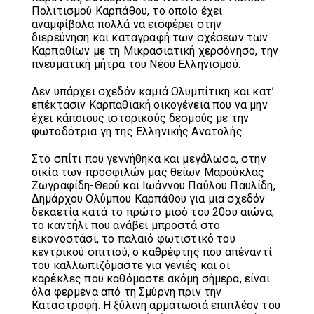
Πολιτισμού Καρπάθου, το οποίο έχει
αναμφίβολα πολλά να εισφέρει στην
διερεύνηση και καταγραφή των σχέσεων των
Καρπαθίων με τη Μικρασιατική χερσόνησο, την
πνευματική μήτρα του Νέου Ελληνισμού.
Δεν υπάρχει σχεδόν καμιά Ολυμπίτικη και κατ’
επέκτασιν Καρπαθιακή οικογένεια που να μην
έχει κάποιους ιστορικούς δεσμούς με την
φωτοδότρια γη της Ελληνικής Ανατολής.
Στο σπίτι που γεννήθηκα και μεγάλωσα, στην
οικία των προσφιλών μας θείων Μαρούκλας
Ζωγραφίδη-Θεού και Ιωάννου Παύλου Παυλίδη,
Δημάρχου Ολύμπου Καρπάθου για μια σχεδόν
δεκαετία κατά το πρώτο μισό του 20ου αιώνα,
το καντήλι που ανάβει μπροστά στο
εικονοστάσι, το παλαιό φωτιστικό του
κεντρικού σπιτιού, ο καθρέφτης που απέναντί
του καλλωπιζόμαστε για γενιές και οι
καρέκλες που καθόμαστε ακόμη σήμερα, είναι
όλα φερμένα από τη Σμύρνη πριν την
Καταστροφή. Η ξύλινη αρματωσιά επιπλέον του