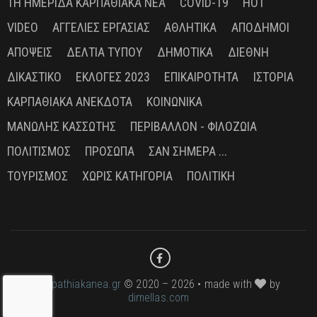
1Η ΗΜΕΡΊΔΑ ΚΑΡΠΑΘΙΑΚΆ ΝΈΑ
COVID-19
HOT
VIDEO
ΑΓΓΕΛΊΕΣ ΕΡΓΑΣΊΑΣ
ΑΘΛΗΤΙΚΆ
ΑΠΌΔΗΜΟΙ
ΑΠΌΨΕΙΣ
ΔΕΛΤΊΑ ΤΎΠΟΥ
ΔΗΜΟΤΙΚΆ
ΔΙΕΘΝΉ
ΔΙΚΑΣΤΙΚΌ
ΕΚΛΟΓΈΣ 2023
ΕΠΙΚΑΙΡΌΤΗΤΑ
ΙΣΤΟΡΊΑ
ΚΑΡΠΑΘΙΑΚΆ ΑΝΈΚΔΟΤΑ
ΚΟΙΝΩΝΙΚΆ
ΜΑΝΏΛΗΣ ΚΑΣΣΏΤΗΣ
ΠΕΡΙΒΆΛΛΟΝ - ΦΙΛΟΖΩΊΑ
ΠΟΛΙΤΙΣΜΌΣ
ΠΡΌΣΩΠΑ
ΣΑΝ ΣΉΜΕΡΑ ...
ΤΟΥΡΙΣΜΌΣ
ΧΩΡΊΣ ΚΑΤΗΓΟΡΊΑ
ΠΟΛΙΤΙΚΉ
karpathiakanea.gr
© 2020 – 2026 • made with
by
dimellas.com