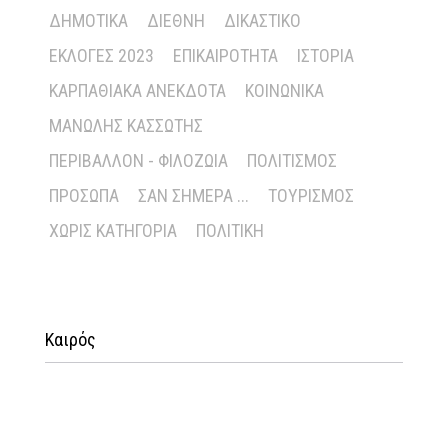
ΔΗΜΟΤΙΚΆ
ΔΙΕΘΝΉ
ΔΙΚΑΣΤΙΚΌ
ΕΚΛΟΓΈΣ 2023
ΕΠΙΚΑΙΡΌΤΗΤΑ
ΙΣΤΟΡΊΑ
ΚΑΡΠΑΘΙΑΚΆ ΑΝΈΚΔΟΤΑ
ΚΟΙΝΩΝΙΚΆ
ΜΑΝΏΛΗΣ ΚΑΣΣΏΤΗΣ
ΠΕΡΙΒΆΛΛΟΝ - ΦΙΛΟΖΩΊΑ
ΠΟΛΙΤΙΣΜΌΣ
ΠΡΌΣΩΠΑ
ΣΑΝ ΣΉΜΕΡΑ ...
ΤΟΥΡΙΣΜΌΣ
ΧΩΡΊΣ ΚΑΤΗΓΟΡΊΑ
ΠΟΛΙΤΙΚΉ
Καιρός