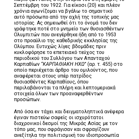
Σεπτέμβρη του 1922. Για είκοσι (20) και πλέον
χρόνια αγωνίζομαι να βγάλω το σημαντικό
αυτό πρόσωπο από την αχλή της τοπικής μας
ιστορίας. Ας σημειωθεί ότι το όνομά του δεν
γράφτηκε ποτέ στο μνημείο των θυσιασθέντων
Ολυμπιτών που ανεγέρθηκε ήδη από το 1953
στο προαύλιο της καθεδρικής εκκλησίας της
Ολύμπου. Ευτυχώς λίγες βδομάδες πριν
κυκλοφόρησε το επετειακό τεύχος του
περιοδικού του Συλλόγου των Απανταχού
Καρπαθίων “
ΚΑΡΠΑΘΙΑΚΗ ΗΧΩ
” (αρ. τ. 455) στο
οποίο περιέχεται άρθρο του ομιλούντος, που
αναφέρεται στους υπέρ πατρίδος
θυσιασθέντες Καρπαθίους, όπου
περιλαβάνονται τα πλήρη και λεπτομεριακά
στοιχεία όλων των προαναφερθέντων
προσώπων.
Από όσα εν τάχει και δειγματοληπτικά ανέφερα
έγιναν πιστεύω σαφείς οι ισχυρότατοι
διαχρονικοί δεσμοί της Μικράς Ασίας με τον
τόπο μας, που σφράγισαν και σφραγίζουν
ανεξίτηλα την πολιτισμική του ιδιοπροσωπία